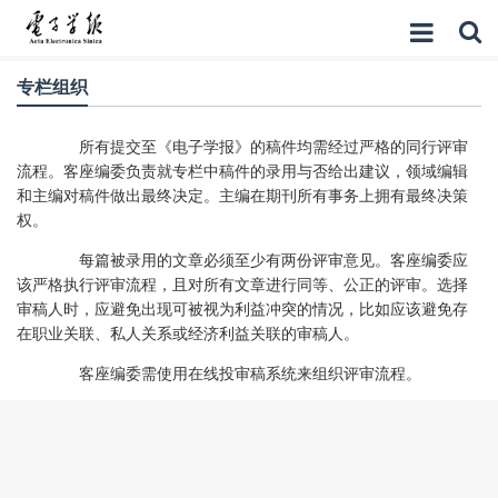
专栏组织
所有提交至《电子学报》的
稿件
均需经过严格的同行评审
流程。客座
编委
负责就
专栏
中
稿件
的录用
与否
给出建议，领域编辑
和主编对
稿件
做
出
最终
决定
。
主编
在
期刊
所有
事务上拥有最终决策
权。
每篇被录用的
文章
必须至少
有
两份评审意见。客座
编委
应
该
严格执行
评审流程
，
且
对所有文章进行同等、公正的评审。选择
审稿人时，应避免出现可被视为利益冲突的情况，比如
应该避免
存
在职业关联、私人关系或经济利益关联
的
审稿人
。
客座
编委
需使用在线
投审稿
系统来
组织
评审流程。