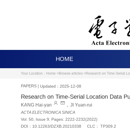
HOME
Your Location：
Home >
Browse articles >
Research on Time-Serial Loc
PAPERS
|
Updated：2025-12-08
Research on Time-Serial Location Data Pub
KANG Hai-yan
,
JI Yuan-rui
ACTA ELECTRONICA SINICA
Vol. 50, Issue 9, Pages: 2222-2232(2022)
DOI：
10.12263/DZXB.20210338
CLC：
TP309.2