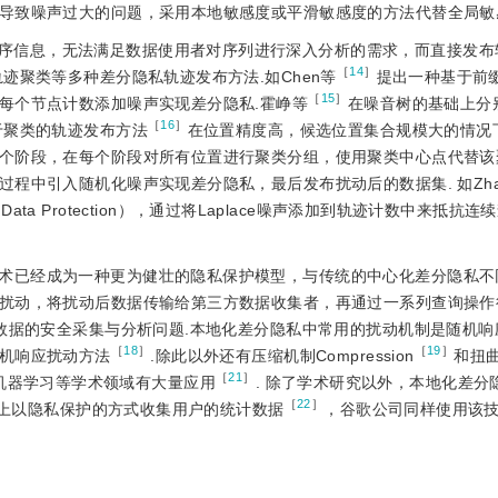
导致噪声过大的问题，采用本地敏感度或平滑敏感度的方法代替全局敏
序信息，无法满足数据使用者对序列进行深入分析的需求，而直接发布
［
14
］
迹聚类等多种差分隐私轨迹发布方法.如Chen等
提出一种基于前
［
15
］
每个节点计数添加噪声实现差分隐私.霍峥等
在噪音树的基础上分
［
16
］
于聚类的轨迹发布方法
在位置精度高，候选位置集合规模大的情况
个阶段，在每个阶段对所有位置进行聚类分组，使用聚类中心点代替该
程中引入随机化噪声实现差分隐私，最后发布扰动后的数据集. 如Zha
on Data Protection），通过将Laplace噪声添加到轨迹计数中来抵抗连
术已经成为一种更为健壮的隐私保护模型，与传统的中心化差分隐私不
扰动，将扰动后数据传输给第三方数据收集者，再通过一系列查询操作
下数据的安全采集与分析问题.本地化差分隐私中常用的扰动机制是随机响
［
18
］
［
19
］
机响应扰动方法
.除此以外还有压缩机制Compression
和扭
［
21
］
和机器学习等学术领域有大量应用
. 除了学术研究以外，本地化差分
［
22
］
10上以隐私保护的方式收集用户的统计数据
，谷歌公司同样使用该技术