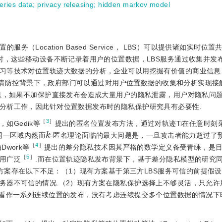
eries data
;
privacy releasing
;
hidden markov model
（Location Based Service， LBS）可以提供诸如实时位
时，这些移动设备不断记录着用户的位置数据，LBS服务通过收集并发
习等技术对位置轨迹大数据的分析，企业可以用挖掘有价值的商业信息
19疫情防控背景下，政府部门可以通过对用户位置数据的收集和分析实现
息，如果不加保护直接发布会造成大量用户的隐私泄露，用户对隐私问
分析工作，因此针对位置数据发布时的隐私保护研究具有必要性.
［
3
］
，如Gedik等
提出的匿名位置发布方法，通过对轨迹Ti在任意时刻
k
在同一区域内然而
-匿名理论面临的最大问题是，一旦攻击者能力超过了
［
4
］
work等
提出的差分隐私技术因其严格的数学定义备受青睐，是
［
5
］
用广泛
.而在位置轨迹隐私发布背景下，基于差分隐私模型的研究
方案存在以下不足：（1）现有方案基于第三方LBS服务可信的前提假
务器不可信的情况.（2）现有方案在隐私保护选择上不够灵活，只允许
布看作一系列连续位置的发布，没有考虑连续提交多个位置数据的情况下