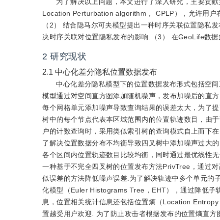
为了解决以上问题，本文进行了深入研究，主要贡献如下：（1
Location Perturbation algorithm， 
（2） 结合隐马尔可夫模型提出一种时序关联位置隐私发布算法（Temporal
决时序关联对位置隐私发布的影响.（3） 在GeoLife数
2
研究现状
2.1
中心化差分隐私位置数据发布
中心化差分隐私模型下的位置数据发布形式包括空间
模型通过对空间直方图添加随机噪声，发布加噪后的直方
每个网格单元添加噪声导致查询结果的误差太大，为了提
树中的每个节点代表本区域范围内的位置轨迹数目，由于
户的计数查询时，采用类似索引树的查询模式自上而下在
了解决位置数据分布不均衡导致四叉树中添加噪声过大的问
各个区间内位置轨迹数目比较均衡，同时通过最优线性无偏
一种基于不完全四叉树的位置发布方法PrivTree，
似误差的方法降低噪声误差.为了解决轨迹中多个单元的子
化模型（Euler Histograms Tree，EHT）
息，位置相关统计信息还包括位置熵（Location En
置越受用户欢迎. 为了防止攻击者根据发布的位置熵直方