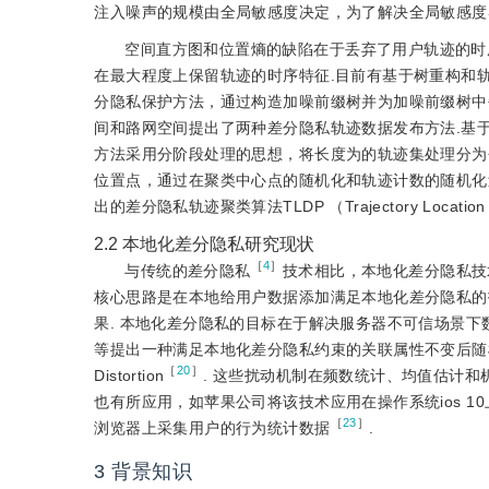
注入噪声的规模由全局敏感度决定，为了解决全局敏感度
空间直方图和位置熵的缺陷在于丢弃了用户轨迹的时
在最大程度上保留轨迹的时序特征.目前有基于树重构和轨
分隐私保护方法，通过构造加噪前缀树并为加噪前缀树中
间和路网空间提出了两种差分隐私轨迹数据发布方法.基
方法采用分阶段处理的思想，将长度为的轨迹集处理分为
位置点，通过在聚类中心点的随机化和轨迹计数的随机化过
出的差分隐私轨迹聚类算法TLDP （Trajectory Locati
2.2
本地化差分隐私研究现状
［
4
］
与传统的差分隐私
技术相比，本地化差分隐私技
核心思路是在本地给用户数据添加满足本地化差分隐私的
果. 本地化差分隐私的目标在于解决服务器不可信场景
等提出一种满足本地化差分隐私约束的关联属性不变后随
［
20
］
Distortion
. 这些扰动机制在频数统计、均值估计
也有所应用，如苹果公司将该技术应用在操作系统ios 
［
23
］
浏览器上采集用户的行为统计数据
.
3
背景知识