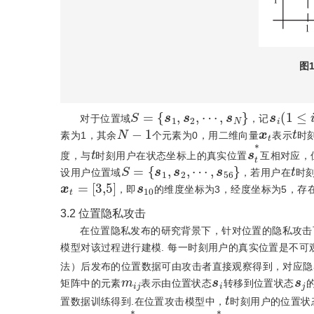
图
S
=
{
s
1
,
s
2
,
⋯
,
s
N
}
s
i
(
1
≤
i
≤
对于位置域
，记
N
-
1
x
t
t
素为1，其余
个元素为0，用二维向量
表示
时
t
s
t
*
度，与
时刻用户在状态坐标上的真实位置
互相对应，
S
=
{
s
1
,
s
2
,
⋯
,
s
56
}
t
设用户位置域
，若用户在
时
x
t
=
[
3,5
]
s
10
，即
的维度坐标为3，经度坐标为5，存
3.2
位置隐私攻击
在位置隐私发布的研究背景下，针对位置的隐私攻击
模型对该过程进行建模. 每一时刻用户的真实位置是不可
法）后发布的位置数据可由攻击者直接观察得到，对应隐
m
i
j
s
i
s
j
矩阵中的元素
表示由位置状态
转移到位置状态
t
置数据训练得到.在位置攻击模型中，
时刻用户的位置状
p
t
[
i
]
=
P
r
(
s
t
*
=
s
i
)
=
P
r
(
x
t
*
)
t