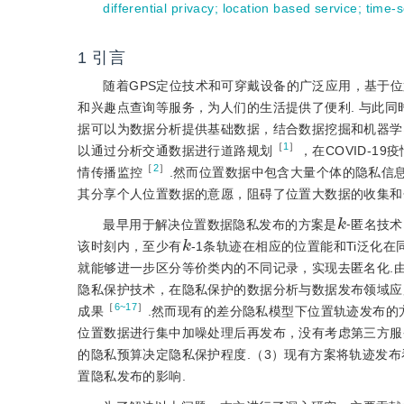
differential privacy
;
location based service
;
time-s
1
引言
随着GPS定位技术和可穿戴设备的广泛应用，基于位置的服务
和兴趣点查询等服务，为人们的生活提供了便利. 与此同
据可以为数据分析提供基础数据，结合数据挖掘和机器学
［
1
］
以通过分析交通数据进行道路规划
，在COVID-
［
2
］
情传播监控
.然而位置数据中包含大量个体的隐私信
其分享个人位置数据的意愿，阻碍了位置大数据的收集和
k
最早用于解决位置数据隐私发布的方案是
⁃匿名技术
k
该时刻内，至少有
-1条轨迹在相应的位置能和Ti泛化
就能够进一步区分等价类内的不同记录，实现去匿名化.由D
隐私保护技术，在隐私保护的数据分析与数据发布领域应
［
6~17
］
成果
.然而现有的差分隐私模型下位置轨迹发布的
位置数据进行集中加噪处理后再发布，没有考虑第三方服
的隐私预算决定隐私保护程度.（3）现有方案将轨迹发
置隐私发布的影响.