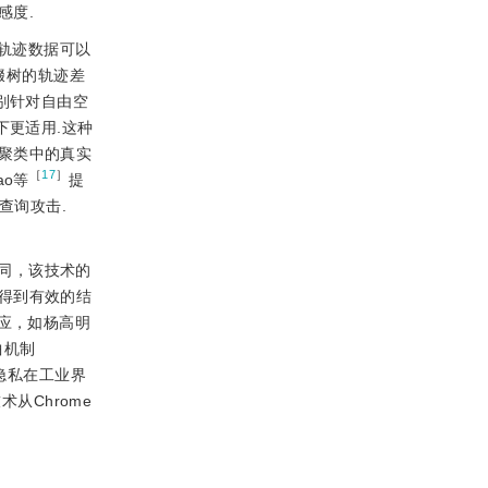
感度.
轨迹数据可以
缀树的轨迹差
别针对自由空
下更适用.这种
聚类中的真实
［
17
］
o等
提
续查询攻击.
同，该技术的
得到有效的结
应，如杨高明
曲机制
隐私在工业界
从Chrome