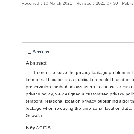
Received：
10 March 2021
，
Revised：
2021-07-30
，
Publi
Cite this article
PDF
Sections
Abstract
In order to solve the privacy leakage problem in 
time-serial location data publication model based on loc
preservation method, allows users to choose or custo
privacy policy, we designed a customized privacy pol
temporal relational location privacy publishing alg
leakage when releasing the time-serial location data. F
Gowalla.
Keywords