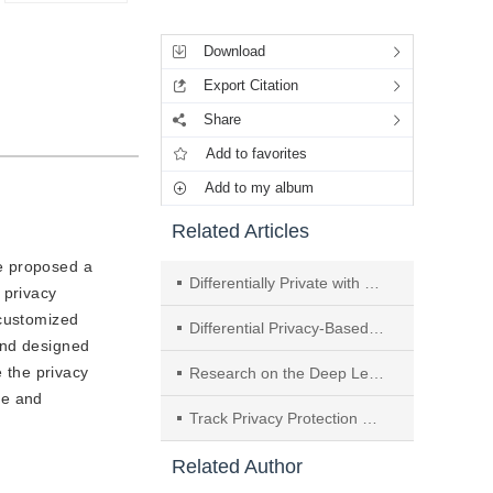
Tools
Download
Export Citation
Share
Add to favorites
Add to my album
Related Articles
we proposed a
Differentially Private with Sparse and Smooth Self-Distillation
n privacy
 customized
Differential Privacy-Based Double Energy Auction Privacy-Preserving on Consortium Blockchain
and designed
 the privacy
Research on the Deep Learning Method Based on Data Feature Relevance and Adaptive Differential Privacy
fe and
Track Privacy Protection Scheme Based on Adaptive Continuous Time in Crowdsensing
Related Author