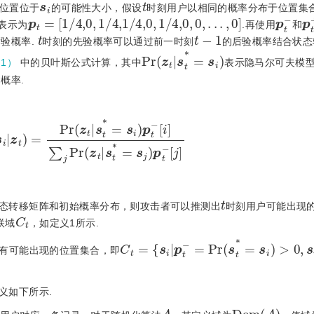
位置位于
的可能性大小，假设
时刻用户以相同的概率分布于位置集
p
t
=
[
1
/
4,0
,
1
/
4,1
/
4,0
,
1
/
4,0
,
0
,
.
.
.
,
0
]
p
t
-
p
t
表示为
.再使用
和
t
t
-
1
验概率.
时刻的先验概率可以通过前一时刻
的后验概率结合状态
P
r
(
z
t
|
s
t
*
=
s
i
)
1）
中的贝叶斯公式计算，其中
表示隐马尔可夫模
概率.
P
r
(
z
t
|
s
t
*
=
s
i
)
p
t
-
[
i
]
∑
j
P
r
(
z
t
|
s
t
*
=
s
j
)
p
t
-
[
j
]
t
态转移矩阵和初始概率分布，则攻击者可以推测出
时刻用户可能出现
C
t
联域
，如定义1所示.
C
t
=
{
s
i
|
p
t
-
=
P
r
(
s
t
*
=
s
i
)
>
0
,
s
i
∈
S
}
有可能出现的位置集合，即
义如下所示.
A
D
o
m
(
A
)