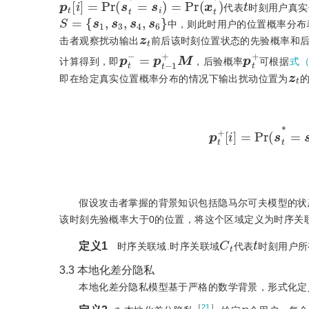
代表
时刻用户真实
S
=
{
s
1
,
s
3
,
s
4
,
s
6
}
中，则此时用户的位置概率分布
z
t
击者观察扰动输出
前后该时刻位置状态的先验概率和后
p
t
-
=
p
t
-
1
+
Μ
p
t
+
计算得到，即
，后验概率
可根据
式（
z
t
即在给定真实位置概率分布的情况下输出扰动位置为
的
p
t
+
[
i
]
=
P
r
(
s
t
*
=
s
i
|
z
t
)
=
假设攻击者掌握的背景知识包括隐马尔可夫模型的状
该时刻先验概率大于0的位置，将这个区域定义为时序关
C
t
t
定义1
 时序关联域.时序关联域
代表
时刻用户所
3.3
本地化差分隐私
本地化差分隐私模型基于严格的数学背景，形式化定
ε
n
［
21
］