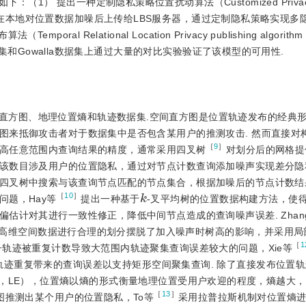
） 提出一种定制隐私策略位置扰动算法（Customized Privacy p
CPLP），允许用户在本地对位置数据加噪后上传给LBS服务器，通过定制隐私策略实现
 Relational Location Privacy publishing algorit
据集和Gowalla数据集上通过大量的对比实验验证了该模型的可用性.
直方图、地理位置熵和轨迹数据集.空间直方图是位置轨迹发布的经典
图来抵御攻击者对于数据集中是否包含某用户的推测攻击. 然而直接对
［
9
］
高任意范围内查询结果的精度，通常采用四叉树
对划分后的网格提
该数目涉及用户的位置隐私，通过对节点计数查询添加噪声实现差分隐
四叉树中搜索与该查询节点匹配的节点集合，根据加噪后的节点计数结
k
［
10
］
题，Hay等
提出一种基于
-叉平均树的位置数据构建方法，使
估计对其进行一致性修正，降低中间节点造成的查询噪声误差. Zhan
通过对高维空间数据进行合理的划分摆脱了加入噪声时树高的影响，并采用
［
1
轨迹被重复计数导致大范围内轨迹聚集查询误差较大的问题，Xie等
，通过降低子轨迹重复带来的查询误差以支持矩形空间聚集查询. 除了直接发布位置
tropy，LE），位置熵以熵的形式衡量地理位置受用户欢迎的程度，熵越大
［
13
］
图推测出某个用户的位置隐私，To等
采用拉普拉斯机制对位置熵