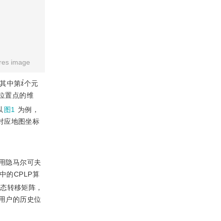
res image
i
其中第
个元
位置点的维
以
图1
为例，
对应地图坐标
用隐马尔可夫
的CPLP算
状态转移矩阵，
用户的历史位