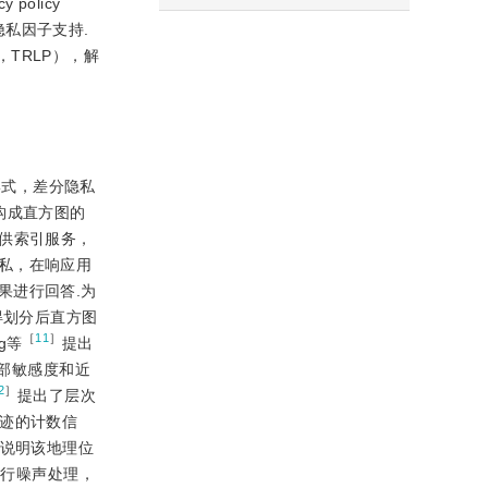
olicy
多隐私因子支持.
hm，TRLP），解
形式，差分隐私
构成直方图的
供索引服务，
私，在响应用
果进行回答.为
得划分后直方图
［
11
］
g等
提出
局部敏感度和近
2
］
提出了层次
轨迹的计数信
，说明该地理位
进行噪声处理，