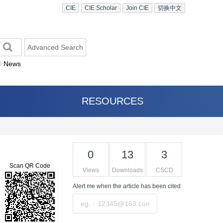
CIE
CIE Scholar
Join CIE
切换中文
Advanced Search
News
RESOURCES
0
13
3
Scan QR Code
Views
Downloads
CSCD
Alert me
when the article has been cited
Submit