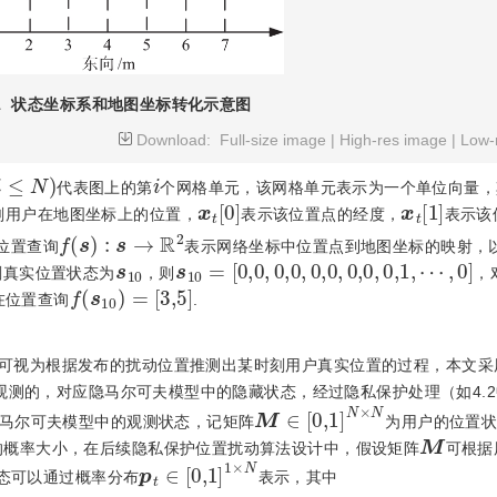
1
状态坐标系和地图坐标转化示意图
Download:
Full-size image
|
High-res image
|
Low-
N
)
i
代表图上的第
个网格单元，该网格单元表示为一个单位向量，
x
t
[
0
]
x
t
[
1
]
刻用户在地图坐标上的位置，
表示该位置点的经度，
表示该
f
(
s
)
:
s
→
R
2
位置查询
表示网络坐标中位置点到地图坐标的映射，
s
10
s
10
=
[
0,0
,
0,0
,
0,0
,
0,0
,
0,1
,
⋯
,
0
]
刻真实位置状态为
，则
，
f
(
s
10
)
=
[
3,5
]
在位置查询
.
可视为根据发布的扰动位置推测出某时刻用户真实位置的过程，本文采
观测的，对应隐马尔可夫模型中的隐藏状态，经过隐私保护处理（如4.2中
Μ
∈
[
0,1
]
N
×
N
马尔可夫模型中的观测状态，记矩阵
为用户的位置
Μ
的概率大小，在后续隐私保护位置扰动算法设计中，假设矩阵
可根据
p
t
∈
[
0,1
]
1
×
N
态可以通过概率分布
表示，其中
s
i
t