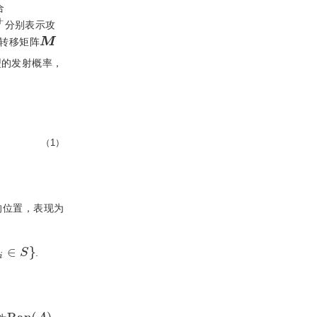
合
+
分别表示攻
Μ
转移矩阵
型的发射概率，
（1）
的位置，表现为
.
R
a
n
(
A
)