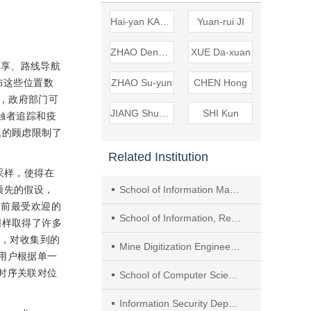
Hai-yan KANG
Yuan-rui JI
ZHAO Deng-feng
XUE Da-xuan
置共享、路线导航
布这些位置数
ZHAO Su-yun
CHEN Hong
，政府部门可
JIANG Shun-rong
SHI Kun
接触者追踪和疫
题的顾虑限制了
Related Institution
采样，使得在
预先的假设，
School of Information Management，Beijing Information Science and Technology University
目前最受欢迎的
School of Information, Renmin University of China
同样取得了许多
设，对收集到的
Mine Digitization Engineering Research Center of the Ministry of Education
用户根据单一
时序关联对位
School of Computer Science and Technology, China University of Mining and Technology
Information Security Department， Beijing Information Science and Technology University