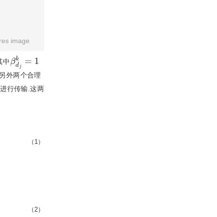
res image
β
d
j
k
=
1
其中
了另外两个合理
进行传输.这两
（1）
（2）