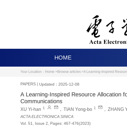
HOME
Your Location：
Home >
Browse articles >
A Learning-Inspired Resour
PAPERS
|
Updated：2025-12-08
A Learning-Inspired Resource Allocation 
Communications
1
1
XU Yi-han
,
TIAN Yong-bo
,
ZHANG Y
ACTA ELECTRONICA SINICA
Vol. 51, Issue 2, Pages: 467-476(2023)