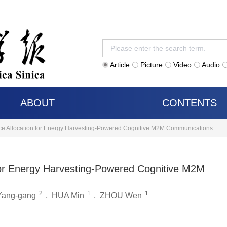
Article
Picture
Video
Audio
ABOUT
CONTENTS
ce Allocation for Energy Harvesting-Powered Cognitive M2M Communications
for Energy Harvesting-Powered Cognitive M2M
2
1
1
ang-gang
,
HUA Min
,
ZHOU Wen