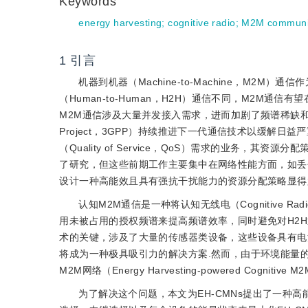
Keywords
energy harvesting
;
cognitive radio
;
M2M communi
1
引言
机器到机器（Machine-to-Machine，M2
（Human-to-Human，H2H）通信不同，M2M
M2M通信涉及大量并发接入需求，进而加剧了频谱稀缺和高能耗问题
Project，3GPP）持续推进下一代通信技术以缓解
（Quality of Service，QoS）需求的业务，其
了研究，但这些前期工作主要集中在网络性能方面，如丢
设计一种高能效且具有强抗干扰能力的资源分配策略显得
认知M2M通信是一种将认知无线电（Cognitive 
用未被占用的授权频谱来提高频谱效率，同时避免对H2H
术的关键，涉及了大量的传感器类设备，这些设备具有电池能量
将成为一种极具吸引力的解决方案.然而，由于环境能量
M2M网络（Energy Harvesting-powered Cogni
为了解决这个问题，本文为EH-CMNs提出了一种