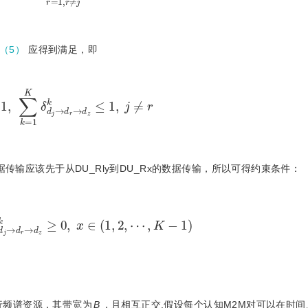
（5）
应得到满足，即
≤
1
,
∑
k
=
1
K
δ
d
j
→
d
r
→
d
z
k
≤
1
,
j
≠
r
数据传输应该先于从DU_Rly到DU_Rx的数据传输，所以可得约束条件：
+
1
K
δ
d
j
→
d
r
→
d
z
k
≥
0
,
x
∈
(
1
,
2
,
⋯
,
K
-
1
)
行频谱资源，其带宽为
B
，且相互正交.假设每个认知M2M对可以在时