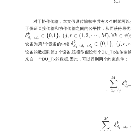
对于协作传输，本文假设传输帧中共有
K
个时隙可以分
于保证直接传输和协作传输之间的公平性，从而获得最优
δ
d
j
→
d
r
k
∈
{
0,1
}
,
j
,
r
∈
(
1,2
,
⋯
,
M
)
,
∀
k
∈
ψ
δ
d
j
→
d
r
→
d
z
k
∈
{
0,1
}
,
j
,
r
设备为第
j
个设备的中继.
设备的数据到第
z
个设备.该模型假设每个DU_Tx在传输
来自一个DU_Tx的数据.因此，可以得到两个约束条件：
∑
r
=
1
,
r
≠
j
M
δ
d
j
∑
j
=
1
,
j
≠
r
M
δ
d
j
→
d
r