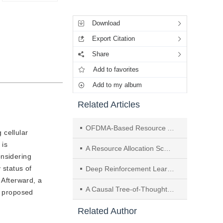
Tools
Download
Export Citation
Share
Add to favorites
Add to my album
Related Articles
OFDMA-Based Resource Allocation for Downlink Cognitive Radio Systems
 cellular
 is
A Resource Allocation Scheme Jointly Considering Network Capacity and User Satisfaction in Cognitive Radio Networks
onsidering
 status of
Deep Reinforcement Learning Based Cloud-Edge Collaborative Computation Offloading Mechanism
 Afterward, a
A Causal Tree-of-Thought-Based Model for Battery State-of-Charge Prediction in Electric Vehicles
e proposed
Related Author