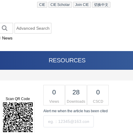
CIE
CIE Scholar
Join CIE
切换中文
Advanced Search
News
RESOURCES
0
28
0
Scan QR Code
Views
Downloads
CSCD
Alert me
when the article has been cited
Submit