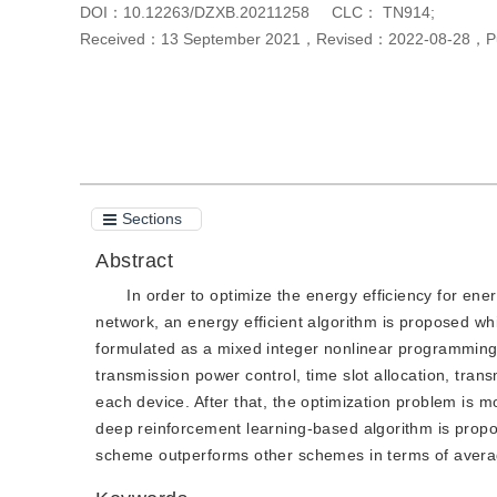
DOI：
10.12263/DZXB.20211258
CLC：
TN914;
Received：
13 September 2021
，
Revised：
2022-08-28
，
P
Cite this article
PDF
Sections
Abstract
In order to optimize the energy efficiency for e
network, an energy efficient algorithm is proposed whil
formulated as a mixed integer nonlinear programming p
transmission power control, time slot allocation, tran
each device. After that, the optimization problem is m
deep reinforcement learning-based algorithm is propos
scheme outperforms other schemes in terms of avera