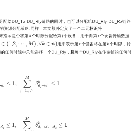
配给DU_Tx-DU_Rly链路的同时，也可以分配给DU_Rly-DU_Rx链
的资源分配策略.同样，本文额外定义了一个二元标识符
来指示是否将第
k
个时隙分配给第
j
个设备，用于向第
r
个设备传输数据
,
z
∈
(
1,2
,
⋯
,
M
)
,
∀
k
∈
ψ
用来表示第
r
个设备将在第
k
个时隙，转
帧的任何时隙中只能选择一个DU_Rly，且每个DU_Rly在传输帧的任何
→
d
r
k
≤
1
,
∑
j
=
1
,
j
≠
r
M
δ
d
j
→
d
r
k
≤
1
→
d
z
k
≤
1
,
∑
r
=
1
,
r
≠
j
M
δ
d
j
→
d
r
→
d
z
k
≤
1