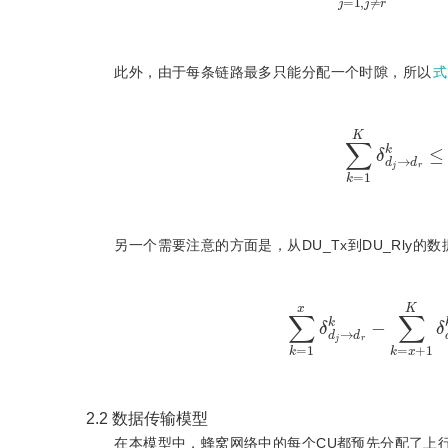
此外，由于每条链路最多只能分配一个时隙，所以
式
∑
k
=
1
K
δ
d
j
→
d
r
k
另一个需要注意的方面是，从DU_Tx到DU_Rly的
∑
k
=
1
x
δ
d
j
→
d
r
k
-
∑
k
=
x
2.2
数据传输模型
在本模型中，蜂窝网络中的每个CU都预先分配了上