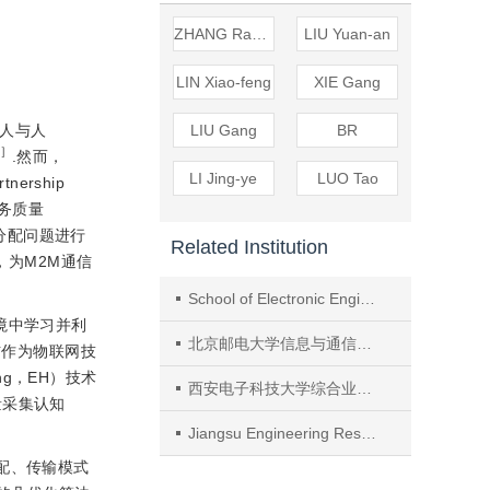
ZHANG Ran-ran
LIU Yuan-an
LIN Xiao-feng
XIE Gang
的人与人
LIU Gang
BR
］
.然而，
LI Jing-ye
LUO Tao
ership
服务质量
分配问题进行
Related Institution
，为M2M通信
School of Electronic Engineering，Beijing University of Posts and Telecommunications
环境中学习并利
北京邮电大学信息与通信工程学院
信作为物联网技
ng，EH）技术
西安电子科技大学综合业务网理论及关键技术国家重点实验室
量采集认知
Jiangsu Engineering Research Center of Communications and Network Technology, Nanjing University of Posts and Telecommunications
配、传输模式