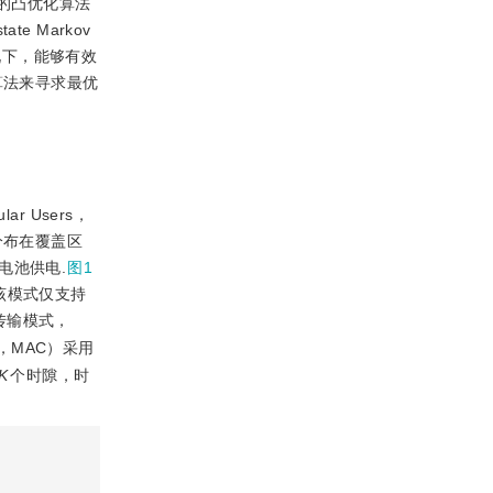
统的凸优化算法
e Markov
情况下，能够有效
）算法来寻求最优
ar Users，
分布在覆盖区
电池供电.
图1
该模式仅支持
传输模式，
l，MAC）采用
K
个时隙，时