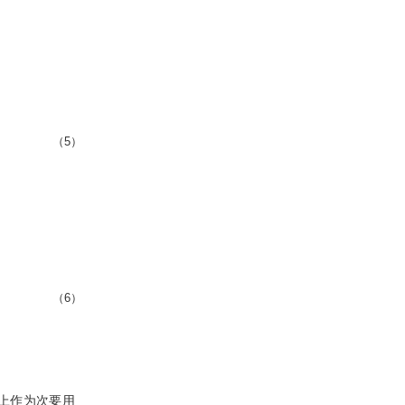
（5）
（6）
间上作为次要用