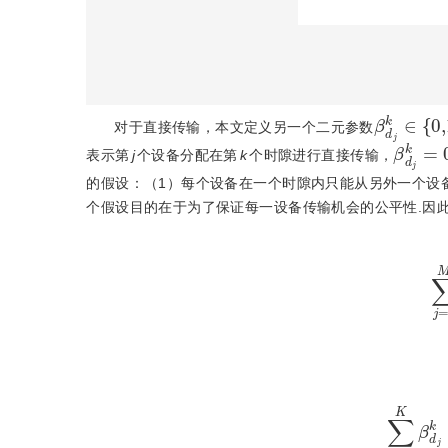
β
d
j
k
∈
{
0
对于直接传输，本文定义另一个二元参数
β
d
j
k
=
表示第
j
个设备分配在第
k
个时隙进行直接传输，
的假设：（1）每个设备在一个时隙内只能从另外一个设
个假设目的在于为了保证每一设备传输机会的公平性.因
∑
j
∑
k
=
1