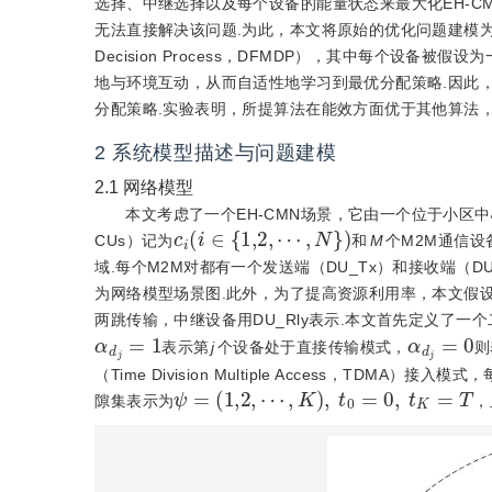
选择、中继选择以及每个设备的能量状态来最大化EH-C
无法直接解决该问题.为此，本文将原始的优化问题建模为一个离散时间有
Decision Process，DFMDP），其中每个设
地与环境互动，从而自适性地学习到最优分配策略.因此，提出了一
分配策略.实验表明，所提算法在能效方面优于其他算法，
2
系统模型描述与问题建模
2.1
网络模型
本文考虑了一个EH-CMN场景，它由一个位于小区
c
i
(
i
∈
{
1,2
,
⋯
,
N
}
)
CUs）记为
和
M
个M2M通信设
域.每个M2M对都有一个发送端（DU_Tx）和接收端（D
为网络模型场景图.此外，为了提高资源利用率，本文假
两跳传输，中继设备用DU_Rly表示.本文首先定义了一
α
d
j
=
1
α
d
j
=
0
表示第
j
个设备处于直接传输模式，
则
（Time Division Multiple Access，T
ψ
=
(
1,2
,
⋯
,
K
)
,
t
0
=
0
,
t
K
=
T
隙集表示为
，