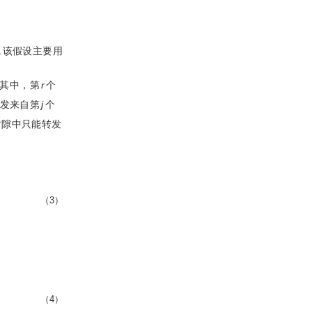
路.该假设主要用
.其中，第
r
个
发来自第
j
个
时隙中只能转发
（3）
（4）