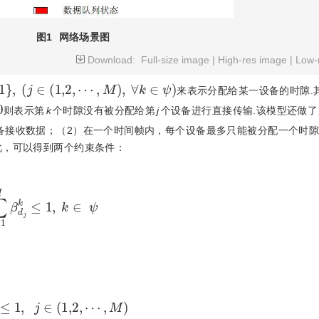
图1
网络场景图
Download:
Full-size image
|
High-res image
|
Low-
,1
}
,
j
∈
(
1,2
,
⋯
,
M
)
,
∀
k
∈
ψ
来表示分配给某一设备的时隙.
0
则表示第
k
个时隙没有被分配给第
j
个设备进行直接传输.该模型还做
备接收数据；（2）在一个时间帧内，每个设备最多只能被分配一个时隙
此，可以得到两个约束条件：
=
1
M
β
d
j
k
≤
1
,
k
∈
ψ
K
β
d
j
k
≤
1
,
j
∈
(
1,2
,
⋯
,
M
)