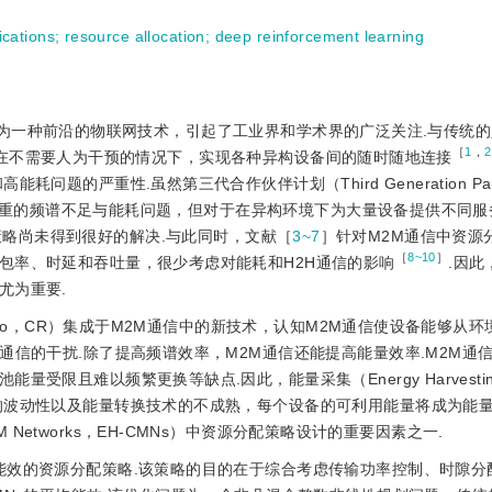
cations
;
resource allocation
;
deep reinforcement learning
M）通信作为一种前沿的物联网技术，引起了工业界和学术界的广泛关注.与传统
［
1
，
2
通信有望在不需要人为干预的情况下，实现各种异构设备间的随时随地连接
的严重性.虽然第三代合作伙伴计划（Third Generation Partn
日益严重的频谱不足与能耗问题，但对于在异构环境下为大量设备提供不同
资源分配策略尚未得到很好的解决.与此同时，文献［
3~7
］针对M2M通信中资源
［
8~10
］
包率、时延和吞吐量，很少考虑对能耗和H2H通信的影响
.因此
尤为重要.
Radio，CR）集成于M2M通信中的新技术，认知M2M通信使设备能够从
通信的干扰.除了提高频谱效率，M2M通信还能提高能量效率.M2M通
受限且难以频繁更换等缺点.因此，能量采集（Energy Harvesti
的波动性以及能量转换技术的不成熟，每个设备的可利用能量将成为能
tive M2M Networks，EH-CMNs）中资源分配策略设计的重要因素之一.
高能效的资源分配策略.该策略的目的在于综合考虑传输功率控制、时隙分