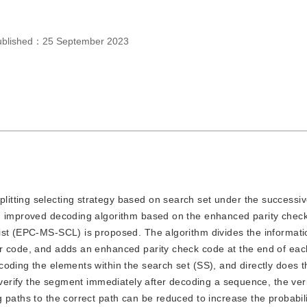
ublished：
25 September 2023
plitting selecting strategy based on search set under the successi
an improved decoding algorithm based on the enhanced parity chec
list (EPC-MS-SCL) is proposed. The algorithm divides the informat
ar code, and adds an enhanced parity check code at the end of ea
oding the elements within the search set (SS), and directly does 
l verify the segment immediately after decoding a sequence, the ver
 paths to the correct path can be reduced to increase the probabil