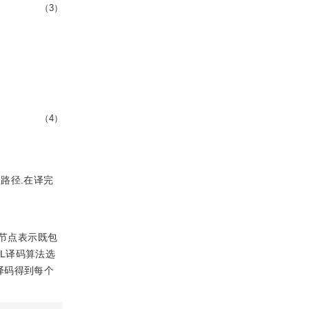
（3）
（4）
路径.在译完
节点表示既包
SCL译码算法选
L译码得到每个