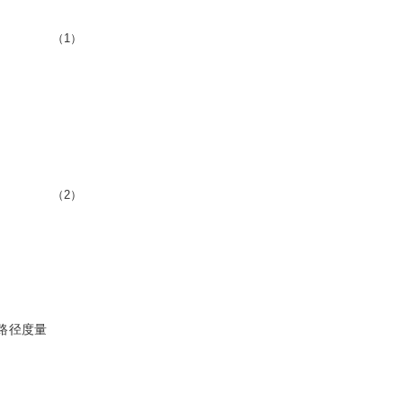
（1）
（2）
路径度量