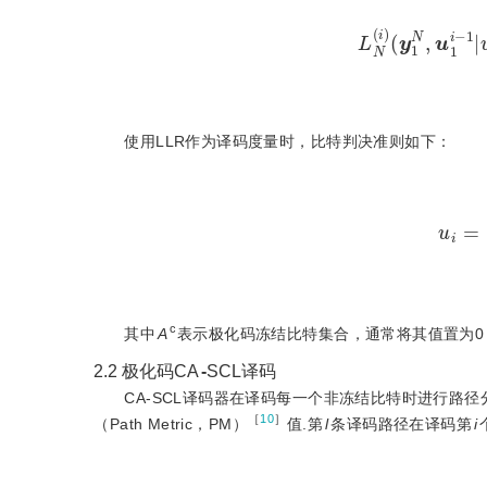
L
N
(
i
)
(
y
1
N
,
u
1
i
-
1
|
u
i
)
=
l
n
w
使用LLR作为译码度量时，比特判决准则如下：
u
i
=
0
,
i
∈
A
c
c
其中
A
表示极化码冻结比特集合，通常将其值置为0
2.2
极化码CA
-
SCL译码
CA-SCL译码器在译码每一个非冻结比特时进行路
［
10
］
（Path Metric，PM）
值.第
l
条译码路径在译码第
i
P
M
l
i
=
P
M
l
i
-
1
+
l
n