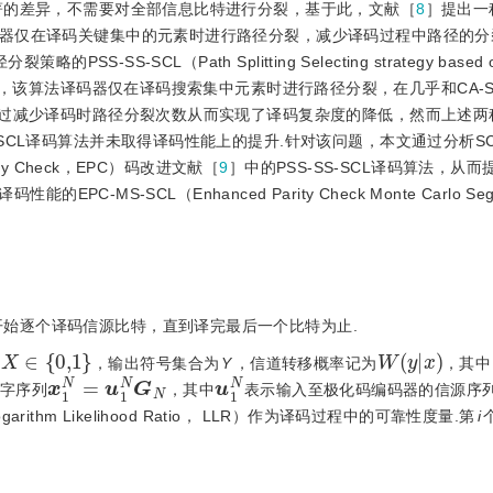
著的差异，不需要对全部信息比特进行分裂，基于此，文献［
8
］提出一
器仅在译码关键集中的元素时进行路径分裂，减少译码过程中路径的分
的PSS-SS-SCL（Path Splitting Selecting strategy based o
on List）译码算法，该算法译码器仅在译码搜索集中元素时进行路径分裂，在几乎和CA
过减少译码时路径分裂次数从而实现了译码复杂度的降低，然而上述两
SCL译码算法并未取得译码性能上的提升.针对该问题，本文通过分析S
y Check，EPC）码改进文献［
9
］中的PSS-SS-SCL译码算法，从
C-MS-SCL（Enhanced Parity Check Monte Carlo Seg
开始逐个译码信源比特，直到译完最后一个比特为止.
X
∈
0,1
W
(
y
|
x
)
为
，输出符号集合为
Y
，信道转移概率记为
，其中
x
1
N
=
u
1
N
G
N
u
1
N
字序列
，其中
表示输入至极化码编码器的信源序
ithm Likelihood Ratio， LLR）作为译码过程中的可靠性度量.第
i