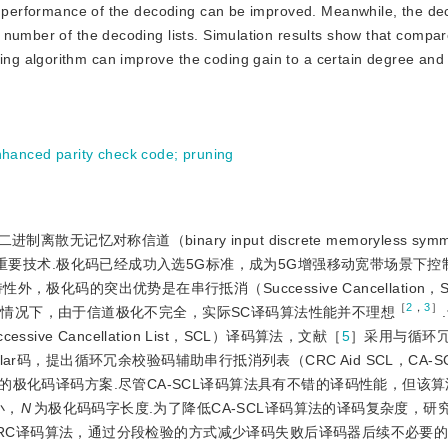
he performance of the decoding can be improved. Meanwhile, the de
 number of the decoding lists. Simulation results show that compar
g algorithm can improve the coding gain to a certain degree and
hanced parity check code
;
pruning
无记忆对称信道（binary input discrete memoryless symme
的重要技术.极化码已经成功入选5G标准，成为5G增强移动宽带场景下
化码的突出优势是在串行抵消（Successive Cancellation
［
2
，
3
］
限长的情况下，由于信道极化不完全，实际SC译码算法性能并不理想
e Cancellation List，SCL）译码算法，文献［
5
］采用与循环
RC-Polar码，提出循环冗余校验码辅助串行抵消列表（CRC Aid SCL，CA-
的极化码译码方案.尽管CA-SCL译码算法具有不错的译码性能，但该
小，
N
为极化码码字长度.为了降低CA-SCL译码算法的译码复杂度，研
t-CRC译码算法，通过分段检验的方式减少译码失败后译码器后续不必要