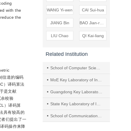
coding
WANG Yi-wen
CAI Sui-hua
ed with the
 reduce the
JIANG Bin
BAO Jian-rong
LIU Chao
QI Kai-liang
Related Institution
School of Computer Science and Engineering, Sun Yat-Sen University
tric
控制信道的编码
MoE Key Laboratory of Information Technology, Sun Yat-sen University
，SC）译码算法
.于是文献
Guangdong Key Laboratory of Information Security Technology, Sun Yat-sen University
冗余校验
State Key Laboratory of Integrated Service Networks, Xidian University
SCL）译码算
算法具有较高的
School of Communication Engineering,HangZhou DianZi University
究者们提出了一
的译码操作来降