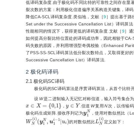
低译码复杂度.由于极化码不同比特的可靠性之间存在显
裂次数的方案：利用极化信道偏序关系构造关键集，译码
降低CA-SCL译码复杂度.类似地，文献［
9
］提出基于路径分裂策略
Set under the Successive Cancellati
性能相同的情况下，获得更低的译码复杂度.文献［
9
］通
如何提高分裂比特位置处的译码成功率，因此相较于CA-
码失败的原因，并利用增强型奇偶校验（Enhanced Parit
了PSS-SS-SCL译码算法低分裂次数特点，又取得更好的译码性能的EP
Successive Cancellation List）译码算法.
2
极化码译码
2.1
极化码SC译码
极化码的SC译码算法是序贯译码算法，从首个比特
设
W
是二进制输入无记忆对称信道，输入符号集合
x
∈
X
=
{
0,1
}
y
∈
Y
，
.信道
W
复用
N
次，以传输码
y
1
N
极化码生成矩阵.接收序列记为
，使用对数似然比（Logar
W
1
|
u
N
i
)
(
i
)
(
y
1
N
,
u
1
i
-
L
N
(
i
)
的对数似然比
定义如下：