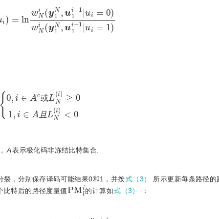
N
i
(
y
1
N
,
u
1
i
-
1
|
u
i
=
0
)
w
N
i
(
y
1
N
,
u
1
i
-
1
|
u
i
=
1
)
或
L
N
(
i
)
≥
0
1
,
i
∈
A
且
L
N
(
i
)
<
0
或
且
，
A
表示极化码非冻结比特集合.
径分裂，分别保存译码可能结果0和1，并按
式（3）
所示更新每条路径的
P
M
l
i
个比特后的路径度量值
的计算如
式（3）
：
(
1
+
e
-
(
1
-
2
u
^
i
,
l
)
L
N
i
(
y
1
N
,
u
1
,
l
i
-
1
)
)