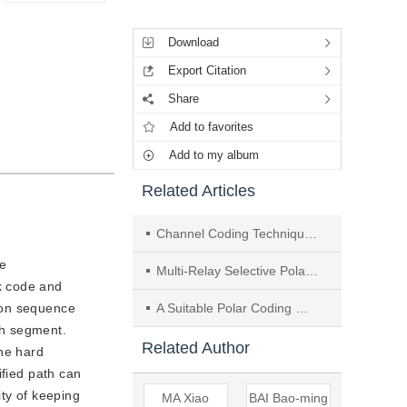
Tools
Download
Export Citation
Share
Add to favorites
Add to my album
Related Articles
Channel Coding Techniques for Ultra-Reliable and Low-Latency Communication
ve
Multi-Relay Selective Polar Decoding and Forwarding and Optimized Power Allocation
k code and
ion sequence
A Suitable Polar Coding Modulation Scheme for Atmospheric Weak Turbulence Channel
ch segment.
Related Author
the hard
ified path can
ity of keeping
MA Xiao
BAI Bao-ming