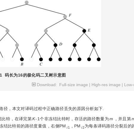
1
码长为16的极化码二叉树示意图
Download:
Full-size image
|
High-res image
|
Low-
确路径，本文对译码过程中正确路径丢失的原因分析如下.
结比特，在译完第
K-
1个非冻结比特时，存活的路径数量为
m
，并且第
冻结比特前的路径度量值，右侧PM
，PM
为每条译码路径分裂后的
i
1
i
2