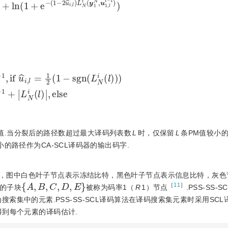
1
2
(
1
-
s
g
n
(
L
N
i
(
l
)
)
)
P
M
l
i
-
1
+
L
N
i
(
l
)
,
e
l
s
e
值.当分裂后的路径数超过最大译码列表数
L
时，仅保留
L
条PM值较小的
的路径作为CA-SCL译码器的输出码字.
，图中白色叶子节点表示冻结比特，黑色叶子节点表示信息比特，灰色
{
A
,
B
,
C
,
D
,
E
}
［
11
］
的子块
被称为码率1（
R
1）节点
.PSS-SS-
搜索集中的元素.PSS-SS-SCL译码算法在译码搜索集元素时采用SC
到每个元素的译码估计.