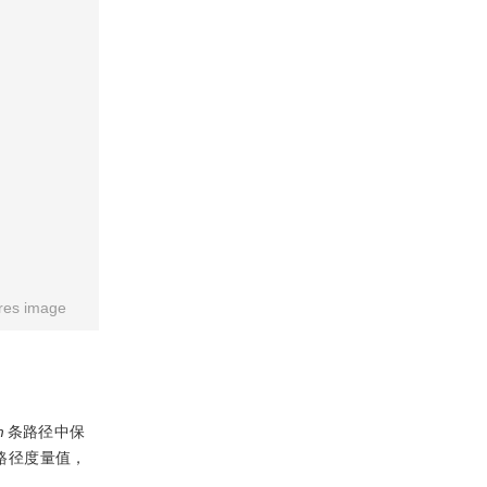
res image
m
条路径中保
路径度量值，