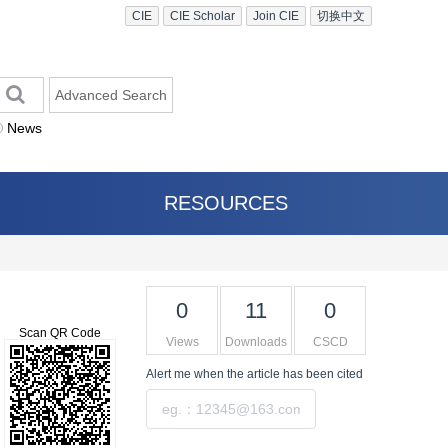
CIE
CIE Scholar
Join CIE
切换中文
Advanced Search
News
RESOURCES
0
11
0
Scan QR Code
Views
Downloads
CSCD
Alert me
when the article has been cited
Submit