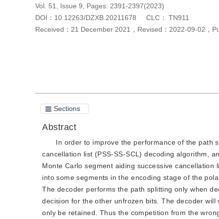
Vol. 51, Issue 9, Pages: 2391-2397(2023)
DOI：
10.12263/DZXB.20211678
CLC：
TN911
Received：
21 December 2021
，
Revised：
2022-09-02
，
P
Cite this article
PDF
Sections
Abstract
In order to improve the performance of the path s
cancellation list (PSS-SS-SCL) decoding algorithm, 
Monte Carlo segment aiding successive cancellation 
into some segments in the encoding stage of the pol
The decoder performs the path splitting only when dec
decision for the other unfrozen bits. The decoder wil
only be retained. Thus the competition from the wrong