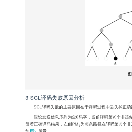
图
3
SCL译码失败原因分析
SCL译码失败的主要原因在于译码过程中丢失掉正
假设发送信息序列为全0码字，当前译码第
K
个非冻
留着正确译码结果，左侧PM
为每条路径在译码第
K
个非
i
如
图2
所示.