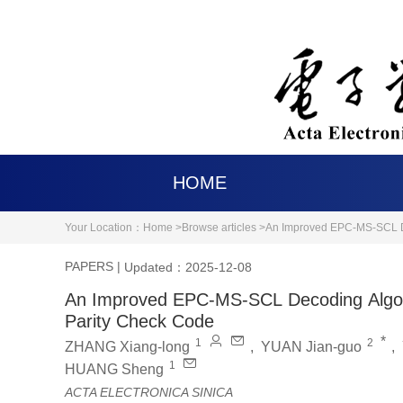
HOME
Your Location：
Home >
Browse articles >
An Improved EPC-MS-SCL De
PAPERS
|
Updated：2025-12-08
An Improved EPC-MS-SCL Decoding Algor
Parity Check Code
*
1
2
ZHANG Xiang-long
,
YUAN Jian-guo
,
1
HUANG Sheng
ACTA ELECTRONICA SINICA