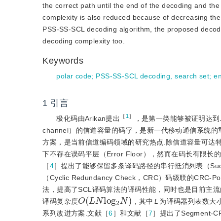
the correct path until the end of the decoding and t
complexity is also reduced because of decreasing the
PSS-SS-SCL decoding algorithm, the proposed decodin
decoding complexity too.
Keywords
polar code
;
PSS-SS-SCL decoding, search set
;
en
1
引言
［
1
］
极化码由Arikan提出
，是第一类能够被证明达到二进制离散
channel）的信道容量的码字，是新一代移动通信系统
方案，是当前信道编码领域的研究热点.除信道容量可达特性外，极
下不存在误码平层（Error Floor），然而在码长有
［
4
］提出了能够保留多条译码路径的串行抵消列表（Successiv
（Cyclic Redundancy Check，CRC）码级联的C
法，提高了SCL译码算法的译码性能，同时也是目前主流
O
(
L
N
l
o
g
2
N
)
译码复杂度
，其中
L
为译码器列表数大
系列改进方案.文献［
6
］和文献［
7
］提出了Segmen