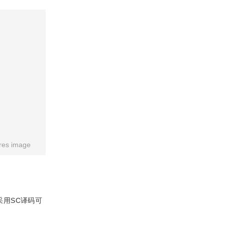
res image
采用SC译码可