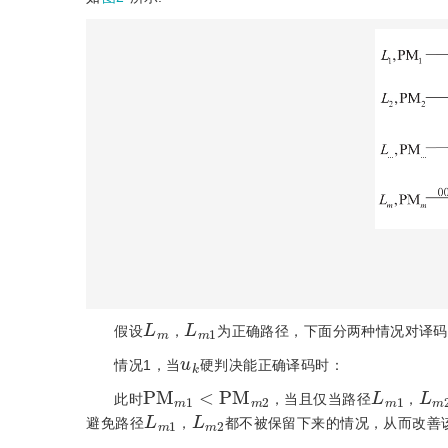
L
m
L
m
1
假设
，
为正确路径，下面分两种情况对译码
u
k
情况1，当
硬判决能正确译码时：
P
M
m
1
<
P
M
m
2
L
m
1
L
m
此时
，当且仅当路径
，
L
m
1
L
m
2
避免路径
，
都不被保留下来的情况，从而改善
u
k