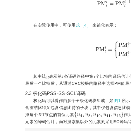
在实际使用中，可使用
式（4）
来简化表示：
P
M
l
i
=
P
M
l
i
-
1
,
i
f
u
^
i
,
l
=
u
^
i
,
l
其中
表示第
l
条译码路径中第
i
个比特的译码估计
最后一个比特后，从通过CRC校验的路径中选择PM值最小
2.3
极化码PSS
-
SS
-
SCL译码
极化码可以看作由多个子极化码块组成，如
图1
所示
含冻结比特又包含信息比特的子块，其中仅包含信息比特
{
u
4
,
u
8
,
u
10
,
u
11
,
u
13
}
择每个
R
1节点的首位元素
作为
元素的译码估计，而对搜索集以外的元素则采用SC译码得