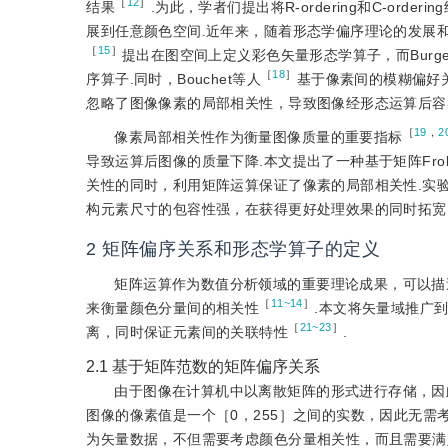
［
12
］
结果
.为此，学者们提出将R-ordering和C-orderin
展到任意颜色空间.近年来，随着形态学偏序理论的发展
［
15
］
提出在图空间上定义彩色矢量形态学算子，而Burge
［
18
］
序算子.同时，Bouchet等人
基于像素间的模糊偏好
忽略了图像像素的局部相关性，导致图像经形态运算后容
［
19
，
2
像素局部相关性作为衡量图像质量的重要指标
导致运算后图像的质量下降.本文提出了一种基于矩阵Fro
关性的同时，利用矩阵运算保证了像素的局部相关性.实
构元素尺寸的包容性强，在获得更好处理效果的同时拓宽
2
矩阵偏序关系和形态学算子的定义
矩阵运算作为数值分析领域的重要理论成果，可以描述元
［
11~14
］
来衡量颜色分量间的相关性
.本文将矢量域推广到
［
21~23
］
离，同时保证元素间的关联特性
.
2.1
基于矩阵范数的矩阵偏序关系
由于图像在计算机中以离散矩阵的形式进行存储，因
图像的像素值是一个［0，255］之间的实数，因此无需
为矢量数据，不但需要考虑颜色分量相关性，而且需要满