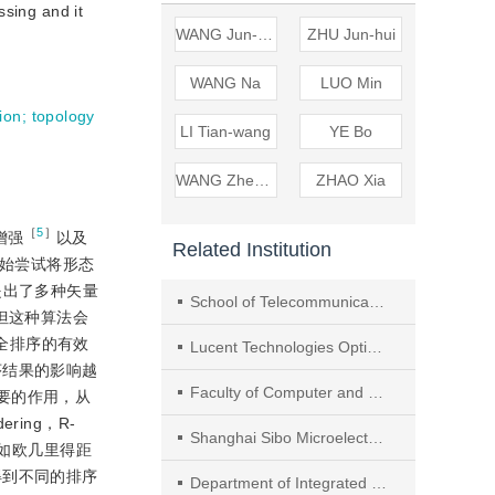
ssing and it
WANG Jun-ping
ZHU Jun-hui
WANG Na
LUO Min
ion
;
topology
LI Tian-wang
YE Bo
WANG Zheng-ming
ZHAO Xia
［
5
］
增强
以及
Related Institution
始尝试将形态
提出了多种矢量
School of Telecommunication， Xidian University， Xi’ an
，但这种算法会
行完全排序的有效
Lucent Technologies Optical Network Co.Ltd.Shanghai 200233China
序结果的影响越
Faculty of Computer and Information Engineering,Shanghai University of Electric Power
要的作用，从
ering，R-
Shanghai Sibo Microelectronics Co.,Ltd.
例如欧几里得距
得到不同的排序
Department of Integrated Circuits and Communication Software,Wuhan University