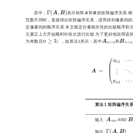
Γ
A
,
B
其中，
表示矩阵
A
和
B
的矩阵偏序关系.
范数不同时，直接得出矩阵偏序关系，进而得到像素间的
定像素间的顺序关系.本文规定分量相关性的比较顺序和
元素正上方开始顺时针依次进行比较.为了更好地说明该
n
≥
3
A
n
×
n
B
n
×
为奇数且
），如算法1所示：其中
和
A
=
a
11
⋯
a
1
n
⋮
⋱
⋮
a
n
算法
1
矩阵偏序关
A
n
n
B
输入:
 AND 
Γ
A
,
B
输出: