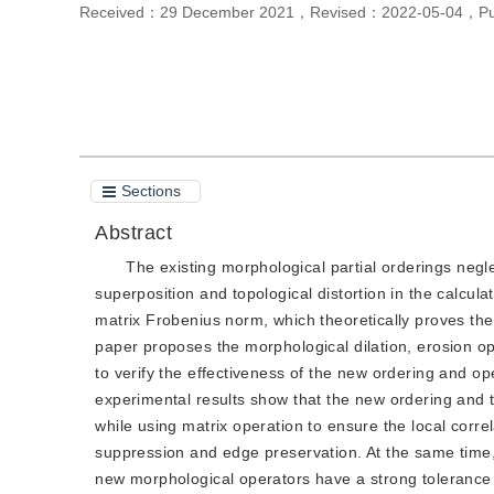
Received：
29 December 2021
，
Revised：
2022-05-04
，
P
Cite this article
PDF
Sections
Abstract
The existing morphological partial orderings negle
superposition and topological distortion in the calcula
matrix Frobenius norm, which theoretically proves the r
paper proposes the morphological dilation, erosion op
to verify the effectiveness of the new ordering and o
experimental results show that the new ordering and 
while using matrix operation to ensure the local correl
suppression and edge preservation. At the same time, t
new morphological operators have a strong tolerance fo