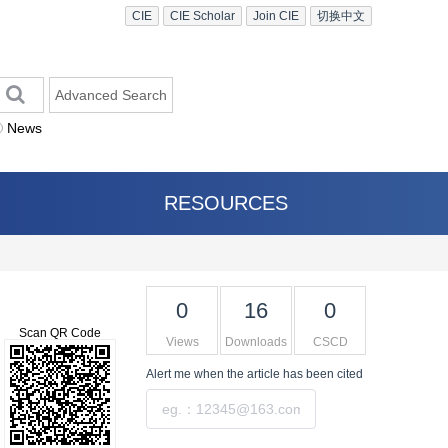
CIE
CIE Scholar
Join CIE
切换中文
Advanced Search
News
RESOURCES
0
16
0
Scan QR Code
Views
Downloads
CSCD
Alert me
when the article has been cited
Submit