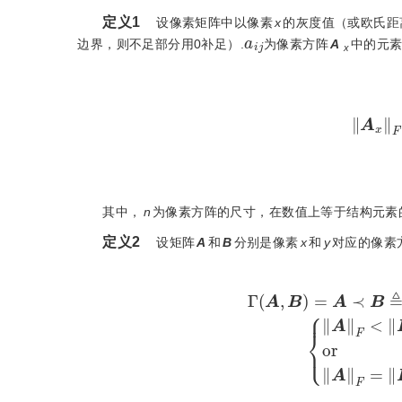
定义1
  设像素矩阵中以像素
x
的灰度值（或欧氏距
a
i
j
边界，则不足部分用0补足）.
为像素方阵
A
中的元
x
A
x
其中，
n
为像素方阵的尺寸，在数值上等于结构元素
定义2
  设矩阵
A
和
B
分别是像素
x
和
y
对应的像素
Γ
A
,
B
=
A
≺
B
≜
A