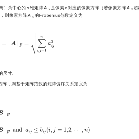
离）为中心的
n
维矩阵
A
是像素
x
对应的像素方阵（若像素方阵
A
超
x
x
素，则像素方阵
A
的Frobenius范数定义为
x
F
=
A
F
=
∑
i
,
j
=
1
n
a
i
j
2
的尺寸.
方阵，则基于矩阵范数的矩阵偏序关系定义为
F
<
B
F
o
r
A
F
=
B
F
a
n
d
a
i
j
≤
b
i
j
i
,
j
=
1,2
,
⋯
,
n