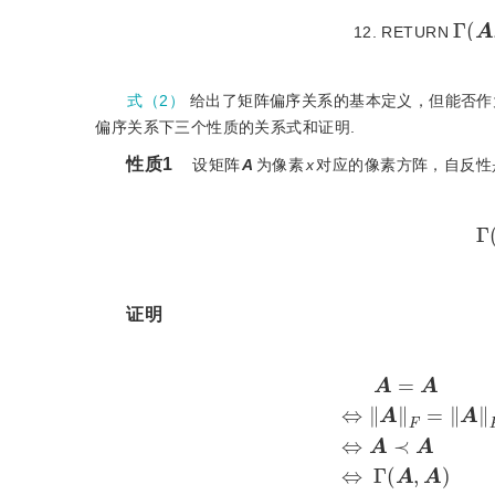
Γ
A
,
12. RETURN
式（2）
给出了矩阵偏序关系的基本定义，但能否作
偏序关系下三个性质的关系式和证明.
性质1
  设矩阵
A
为像素
x
对应的像素方阵，自反性
证明
A
=
A
⇔
A
F
=
A
F
a