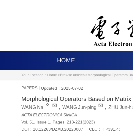
HOME
Your Location：
Home >
Browse articles >
Morphological Operators Bas
PAPERS
|
Updated：2025-07-02
Morphological Operators Based on Matrix P
WANG Na
,
WANG Jun-ping
,
ZHU Jun-hu
ACTA ELECTRONICA SINICA
Vol. 51, Issue 1, Pages: 213-221(2023)
DOI：
10.12263/DZXB.20220007
CLC：
TP391.4;