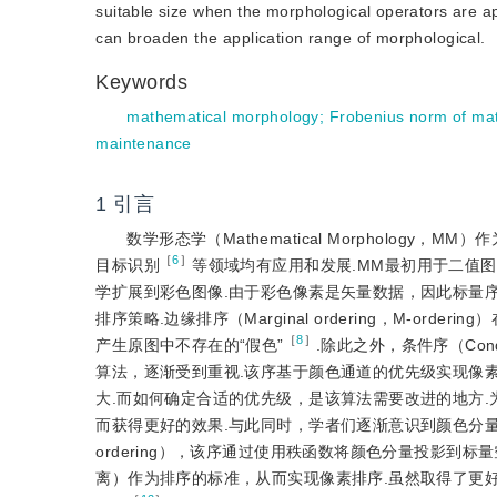
suitable size when the morphological operators are ap
can broaden the application range of morphological.
Keywords
mathematical morphology
;
Frobenius norm of mat
maintenance
1
引言
数学形态学（Mathematical Morphology
［
6
］
目标识别
等领域均有应用和发展.MM最初用于二值
学扩展到彩色图像.由于彩色像素是矢量数据，因此标量
排序策略.边缘排序（Marginal ordering，M-
［
8
］
产生原图中不存在的“假色”
.除此之外，条件序（Condi
算法，逐渐受到重视.该序基于颜色通道的优先级实现像
大.而如何确定合适的优先级，是该算法需要改进的地方.为此
而获得更好的效果.与此同时，学者们逐渐意识到颜色分量相
ordering），该序通过使用秩函数将颜色分量投影
离）作为排序的标准，从而实现像素排序.虽然取得了更