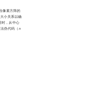
当像素方阵的
的大小关系以确
同时，从中心
算法伪代码（
n