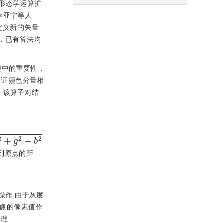
形态学运算扩
李亚宁等人
定义新的矢量
，已有算法均
程中的重要性，
保证颜色分量相
，该算子对结
+
b
2
阵到原点的距
操作.由于灰度
图像的像素值作
理.