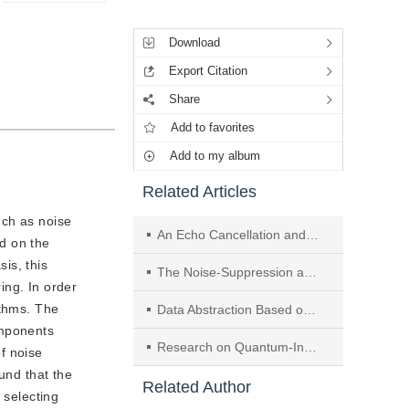
Tools
Download
Export Citation
Share
Add to favorites
Add to my album
Related Articles
uch as noise
An Echo Cancellation and Noise Suppression SoC Chip
ed on the
sis, this
The Noise-Suppression and Feature-Extraction in SAR Complex-Imagery Domain
ing. In order
ithms. The
Data Abstraction Based on Morphological Adjusted-Weight Neural Network
omponents
Research on Quantum-Inspired Mathematical Morphology
of noise
und that the
Related Author
 selecting