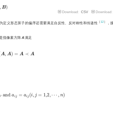
B
Download:
CSV
Download
［
12
］
为定义形态算子的偏序还需要满足自反性、反对称性和传递性
，
是指像素方阵
A
满足
Γ
A
,
A
=
A
≺
A
n
d
a
i
j
=
a
i
j
i
,
j
=
1,2
,
⋯
,
n
⇔
A
≺
A
⇔
Γ
A
,
A