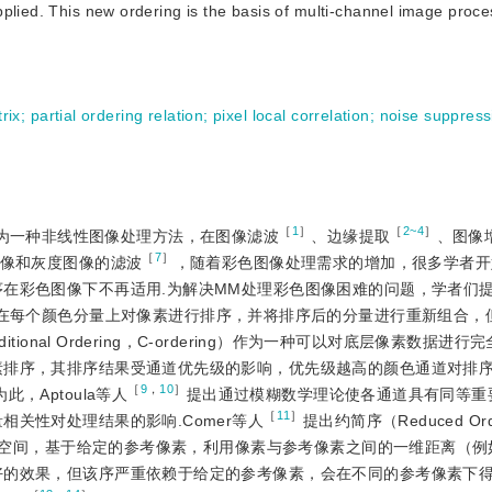
plied. This new ordering is the basis of multi-channel image proce
rix
;
partial ordering relation
;
pixel local correlation
;
noise suppress
［
1
］
［
2~4
］
，MM）作为一种非线性图像处理方法，在图像滤波
、边缘提取
、图像
［
7
］
图像和灰度图像的滤波
，随着彩色图像处理需求的增加，很多学者开
序在彩色图像下不再适用.为解决MM处理彩色图像困难的问题，学者们
ordering）在每个颜色分量上对像素进行排序，并将排序后的分量进行重新组合
tional Ordering，C-ordering）作为一种可以对底层像素数据进
素排序，其排序结果受通道优先级的影响，优先级越高的颜色通道对排
［
9
，
10
］
，Aptoula等人
提出通过模糊数学理论使各通道具有同等重
［
11
］
关性对处理结果的影响.Comer等人
提出约简序（Reduced Ord
到标量空间，基于给定的参考像素，利用像素与参考像素之间的一维距离（
好的效果，但该序严重依赖于给定的参考像素，会在不同的参考像素下