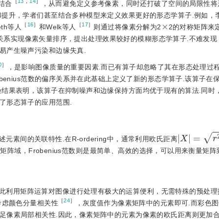
［
13
，
14
］
g结合
，从而避免定义参考像素，同时还打破了空间的局限性将
和提升，学者们甚至结合多种模型来定义效果更好的形态学算子.例如，
×
［
16
］
［
17
］
th等人
和Welk等人
则通过将像素分解为2
2的对称矩阵来
关系实现像素矢量排序，提出处理效果较好的模糊形态学算子.不难发现
易产生噪声污染和边缘失真.
0
］
，是影响图像质量的重要因素.而已有算子却忽略了其在形态处理过
benius范数的偏序关系并在此基础上定义了新的形态学算子.该算子在
验结果表明，该算子在抑制噪声和边缘保持方面均优于现有的算法.同时
了形态算子的应用范围.
X
=
r
2
+
g
2
素间的关联特性.在R-ordering中，通常利用欧氏距离
矩阵域，Frobenius范数则是最简单、高效的选择，可以用来衡量矩
此利用矩阵运算对图像进行处理有极大的运算便利，无需特殊的预处理
［
24
］
考虑颜色分量相关性
，灰度值作为像素矩阵中的元素即可.而彩色
足像素局部相关性.因此，像素矩阵中的元素为像素的欧氏距离则更加合