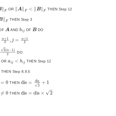
A
F
<
B
F
 OR 
 THEN Step 12
 THEN Step 3
A
b
i
j
B
OF 
 AND 
 OF 
 DO
1
2
,
j
=
n
+
1
2
n
-
1
2
 DO
a
i
j
<
b
i
j
 OR 
 THEN Step 12
 THEN Step 8,9,5
0
d
i
s
=
d
i
s
2
+
1
 THEN 
0
d
i
s
=
d
i
s
×
2
 THEN 