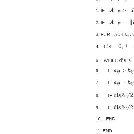
A
F
>
B
F
1. IF
A
F
=
B
F
2. IF
a
i
j
3. FOR EACH
 
d
i
s
=
0
,
i
=
n
+
4.
d
i
s
≤
2
5. WHILE
a
i
j
>
b
i
j
6. IF
a
i
j
=
b
i
j
7. IF
d
i
s
%
2
=
8. IF
d
i
s
%
2
≠
9. IF
10. END
11. END