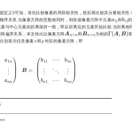
根据定义2可知，首先比较像素的局部相关性，然后再比较其分量相关性.
a
i
j
b
i
j
顺序关系.当像素方阵的范数相同时，则依据像素方阵中元素
和
元素与中心元素的距离保持一致，即从距离近的元素开始比较.当距离相
A
n
×
n
B
n
×
n
Γ
A
,
B
矩阵偏序关系，本文给出以像素方阵
和
为例的
n
分别表示任意像素
x
和
y
对应的像素方阵，即
1
⋯
a
n
n
B
=
b
11
⋯
b
1
n
⋮
⋱
⋮
b
n
1
⋯
b
n
n
系
n
n