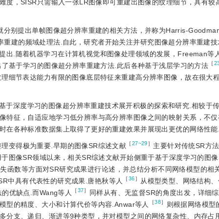
度，SISR只需输入一张LR图像即可重建出图像的纹理细节，具有较
就分别提出单帧图像超分辨率重建的相关方法，并称为Harris-Goodma
辨率重建的频域处理法.自此，研究者开始关注并研究图像超分辨率重建
提出.随着机器学习在计算机视觉和图像处理领域的发展，Freeman等
［
2
出了基于学习的图像超分辨率重建方法.此后各种基于浅层学习的方法
纹理细节表达能力有限的图像底层特征来重建高分辨率图像，故在很大
基于深度学习的图像超分辨率重建技术展开积极的探索和研究.相较于
像特征，自适应地学习低分辨率与高分辨率图像之间的映射关系，不仅
时在各种标准数据集上取得了更好的重建效果并展现出更优的网络性能
［
27~29
］
理变得极为重要.早期的图像SR综述文献
主要针对传统SR方
于图像SR领域以来，相关SR综述文献开始侧重于基于深度学习的图像
失函数等方面对SR研究成果进行论述，并总结分析不同网络模型的相关
［
36
］
SR中具有代表性的研究成果.唐艳秋等人
从模型类型、网络结构、
［
37
］
优缺点.而Wang等人
同样从有、无监督SR的角度出发，详细综
［
38
］
型的精度、大小和计算代价等内容.Anwar等人
则根据网络模型
多分支、递归、渐进等9种类型，并对模型之间的网络复杂性、内存占