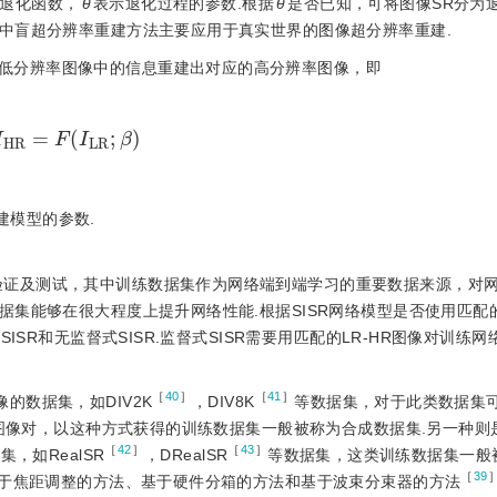
退化函数，
θ
表示退化过程的参数.根据
θ
是否已知，可将图像SR分为
中盲超分辨率重建方法主要应用于真实世界的图像超分辨率重建.
低分辨率图像中的信息重建出对应的高分辨率图像，即
I
H
R
=
F
I
L
R
;
β
建模型的参数.
验证及测试，其中训练数据集作为网络端到端学习的重要数据来源，对
集能够在很大程度上提升网络性能.根据SISR网络模型是否使用匹配
ISR和无监督式SISR.监督式SISR需要用匹配的LR-HR图像对训练
［
40
］
［
41
］
的数据集，如DIV2K
，DIV8K
等数据集，对于此类数据集
练图像对，以这种方式获得的训练数据集一般被称为合成数据集.另一种则
［
42
］
［
43
］
，如RealSR
，DRealSR
等数据集，这类训练数据集一般
［
39
基于焦距调整的方法、基于硬件分箱的方法和基于波束分束器的方法