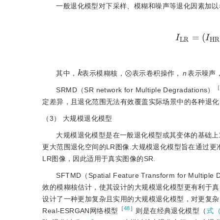
一般退化模型对下采样、模糊和噪声等退化因素加以
I
L
R
=
I
k
⊗
其中，
表示模糊核，
表示卷积操作，
n
表示噪声
SRMD（SR network for Multiple Degradations）
定差异，且退化范围无法有效覆盖实际场景中的各种退化
（3）
大规模退化模型
大规模退化模型是在一般退化模型或其变体的基础上
更大范围退化空间的LR图像.大规模退化模型旨在通过
LR图像，因此适用于真实图像的SR.
SFTMD（Spatial Feature Transform for Multiple
效的模糊核估计，使其设计的大规模退化模型更有利于真实图像的
设计了一种更加复杂且实用的大规模退化模型，对更复杂
［
48
］
Real-ESRGAN网络模型
则是在经典退化模型（
式（