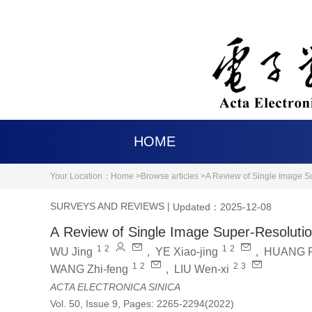
HOME
Your Location：
Home >
Browse articles >
A Review of Single Image S
SURVEYS AND REVIEWS
|
Updated：2025-12-08
A Review of Single Image Super-Resoluti
1
2
1
2
WU Jing
,
YE Xiao-jing
,
HUANG 
1
2
2
3
WANG Zhi-feng
,
LIU Wen-xi
ACTA ELECTRONICA SINICA
Vol. 50, Issue 9, Pages: 2265-2294(2022)