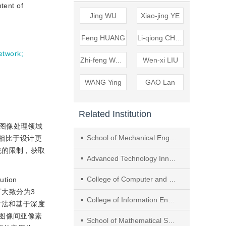
tent of
Jing WU
Xiao-jing YE
Feng HUANG
Li-qiong CHEN
network
;
Zhi-feng WANG
Wen-xi LIU
WANG Ying
GAO Lan
Related Institution
觉和图像处理领域
School of Mechanical Engineering and Automation， Fuzhou University
.相比于设计更
统的限制，获取
Advanced Technology Innovation Institute， Fuzhou University
College of Computer and Data Science， Fuzhou University
ion
SR可大致分为3
College of Information Engineering, Capital Normal University
方法和基于深度
且图像间亚像素
School of Mathematical Science, Capital Normal University