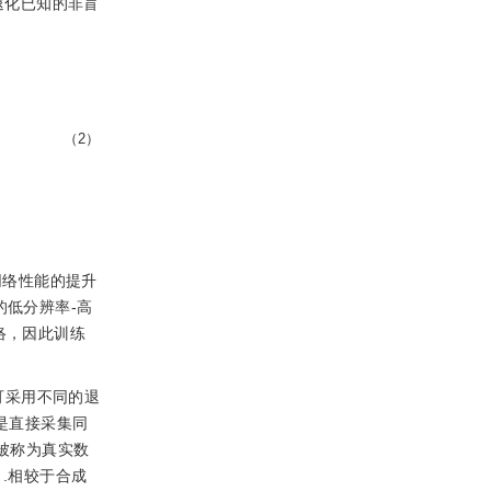
退化已知的非盲
（2）
网络性能的提升
的低分辨率-高
网络，因此训练
可采用不同的退
是直接采集同
被称为真实数
］
.相较于合成