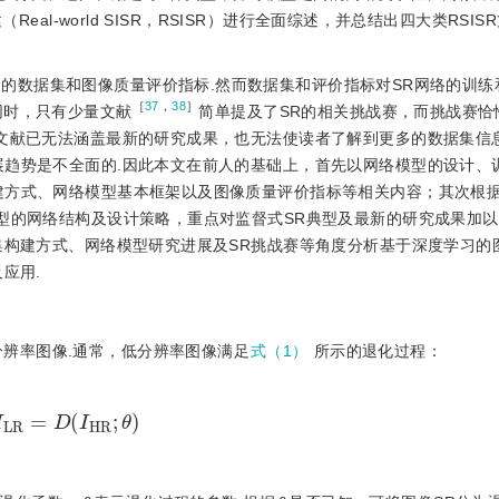
al-world SISR，RSISR）进行全面综述，并总结出四大类RSIS
用的数据集和图像质量评价指标.然而数据集和评价指标对SR网络的训练
［
37
，
38
］
同时，只有少量文献
简单提及了SR的相关挑战赛，而挑战赛恰
述文献已无法涵盖最新的研究成果，也无法使读者了解到更多的数据集信
展趋势是不全面的.因此本文在前人的基础上，首先以网络模型的设计、
建方式、网络模型基本框架以及图像质量评价指标等相关内容；其次根
模型的网络结构及设计策略，重点对监督式SR典型及最新的研究成果加
集构建方式、网络模型研究进展及SR挑战赛等角度分析基于深度学习的
应用.
分辨率图像.通常，低分辨率图像满足
式（1）
所示的退化过程：
I
L
R
=
D
I
H
R
;
θ