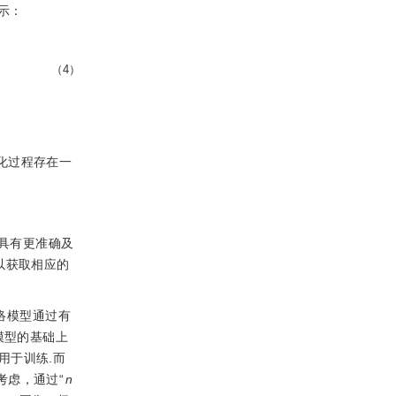
示：
（4）
化过程存在一
具有更准确及
以获取相应的
络模型通过有
模型的基础上
用于训练.而
考虑，通过“
n