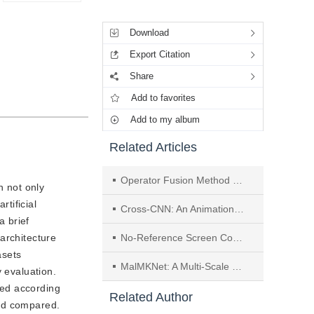
Tools
Download
Export Citation
Share
Add to favorites
Add to my album
Related Articles
Operator Fusion Method and Hardware Architecture Design Based on Non-Standard Operators
n not only
rtificial
Cross-CNN: An Animation Cross-Frame Sketch Colorization Algorithm Based on Hybrid Model with CNN and Transformer
a brief
architecture
No-Reference Screen Content Image Quality Assessment Based on Edge Assistance and Multi-Scale Transformer
asets
MalMKNet: A Multi-Scale Convolutional Neural Network Used for Malware Classification
 evaluation.
ded according
Related Author
and compared.