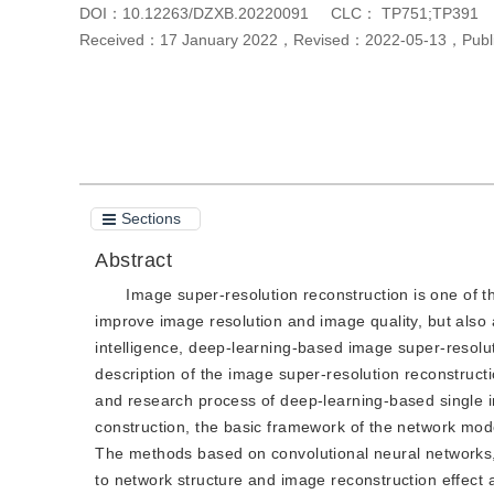
DOI：
10.12263/DZXB.20220091
CLC：
TP751;TP391
Received：
17 January 2022
，
Revised：
2022-05-13
，
Pub
Cite this article
PDF
Sections
Abstract
Image super-resolution reconstruction is one of 
improve image resolution and image quality, but also as
intelligence, deep-learning-based image super-resolu
description of the image super-resolution reconstruct
and research process of deep-learning-based single i
construction, the basic framework of the network model
The methods based on convolutional neural networks,
to network structure and image reconstruction effect