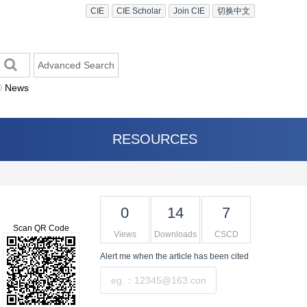
CIE
CIE Scholar
Join CIE
切换中文
Advanced Search
News
RESOURCES
0
14
7
Scan QR Code
Views
Downloads
CSCD
Alert me
when the article has been cited
Submit