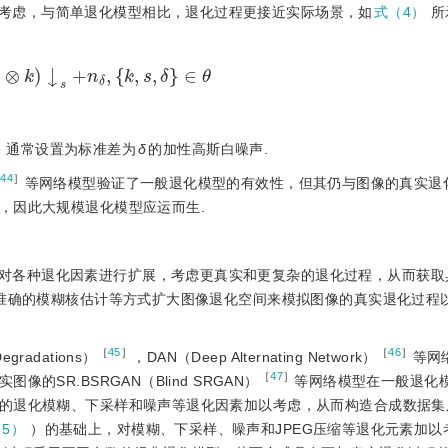
考虑，与简单退化模型相比，退化过程更接近实际场景，如
式（4）
所
H
R
⊗
k
↓
s
+
n
δ
,
k
,
s
,
δ
∈
θ
，通常设置为标准差为
δ
的加性高斯白噪声.
［
44
］
等网络模型验证了一般退化模型的有效性，但其仍与图像的真实退
，因此大规模退化模型应运而生.
对各种退化因素进行扩展，考虑更真实和更复杂的退化过程，从而获取
更准确的模糊核估计等方式扩大图像退化空间来模拟图像的真实退化过程
［
45
］
［
46
］
 Degradations）
，DAN（Deep Alternating Network）
等网
［
47
］
SR.BSRGAN（Blind SRGAN）
等网络模型在一般退化
的退化模糊、下采样和噪声等退化因素加以考虑，从而构造合成数据集
5）
）的基础上，对模糊、下采样、噪声和JPEG压缩等退化元素加以