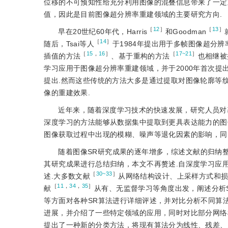
位移的不可预知性给充分利用图像的混叠信息带来了一定难
值，因此是目前图像超分辨率重建领域的主要研究方向.
［
12
］
［
13
］
早在20世纪60年代，Harris
和Goodman
［
14
］
随后，Tsai等人
于1984年提出用于多帧图像超分
［
15
，
16
］
［
17~21
］
插值的方法
、基于重构的方法
也相继被
学习应用于图像超分辨率重建领域，并于2000年首次提
提出.然而这些传统的方法大多是通过提取对图像轮廓等
像的重建效果.
近年来，随着深度学习技术的快速发展，研究人员对
深度学习的方法能够从数据集中提取到更具表达能力的图
图像获取过程中出现的模糊、噪声等退化因素的影响，同
随着图像SR研究成果的逐年增多，综述文献的归纳整
其研究成果进行总结归纳，本文不再赘述.自深度学习应用
［
30~33
］
述.大多数文献
从网络结构设计、上采样方式和损
［
11
，
34
，
35
］
献
从有、无监督学习等角度出发，阐述分析
等方面对各种SR算法进行详细评述，并对比分析不同算法的
进展，并介绍了一些特定领域的应用，同时对比部分网络模
提出了一种新的分类方法，将现有算法分为线性、残差、