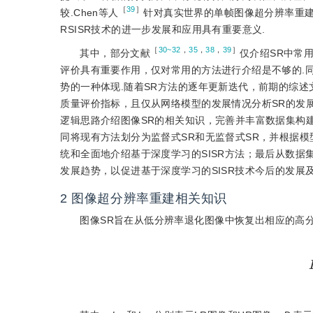
［
39
］
较.Chen等人
针对真实世界的单帧图像超分辨率重建（Re
RSISR技术的进一步发展和应用具有重要意义.
［
30~32
，
35
，
38
，
39
］
其中，部分文献
仅介绍SR中常
评价具有重要作用，仅对常用的方法进行介绍是不够的.
势的一种体现.随着SR方法的逐年更新迭代，前期的综
质量评价指标，且仅从网络模型的发展情况分析SR的发
逻辑思路介绍图像SR的相关知识，完善并丰富数据集构
同将现有方法划分为监督式SR和无监督式SR，并根据
统和全面地介绍基于深度学习的SISR方法；最后从数据
发展趋势，以促进基于深度学习的SISR技术今后的发展及
2
图像超分辨率重建相关知识
图像SR旨在从低分辨率退化图像中恢复出相应的高