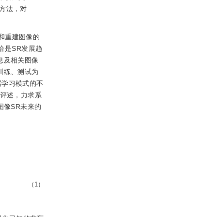
R方法，对
和重建图像的
恰是SR发展趋
息及相关图像
训练、测试为
据学习模式的不
以评述，力求系
图像SR未来的
（1）