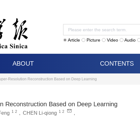
Article
Picture
Video
Audio
ABOUT
CONTENTS
uper-Resolution Reconstruction Based on Deep Learning
on Reconstruction Based on Deep Learning
1
2
1
2
Feng
,
CHEN Li-qiong
,