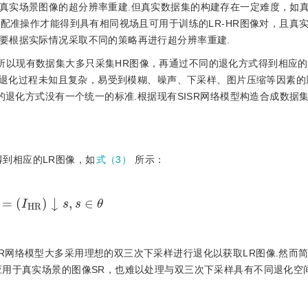
真实场景图像的超分辨率重建.但真实数据集的构建存在一定难度，如
的配准操作才能得到具有相同视场且可用于训练的LR-HR图像对，且真
要根据实际情况采取不同的策略再进行超分辨率重建.
所以现有数据集大多只采集HR图像，再通过不同的退化方式得到相应的
实际退化过程未知且复杂，易受到模糊、噪声、下采样、图片压缩等因素
用的退化方式没有一个统一的标准.根据现有SISR网络模型构造合成数据
到相应的LR图像，如
式（3）
所示：
L
R
=
I
H
R
↓
s
,
s
∈
θ
SR网络模型大多采用理想的双三次下采样进行退化以获取LR图像.然而
应用于真实场景的图像SR，也难以处理与双三次下采样具有不同退化空间