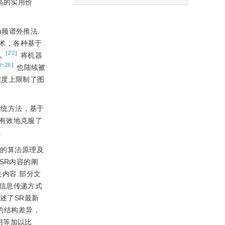
高的实用价
n频谱外推法.
技术，各种基于
［
22
］
人
将机器
3~26
］
也陆续被
程度上限制了图
传统方法，基于
有效地克服了
.
法的算法原理及
SR内容的阐
内容.部分文
信息传递方式
述了SR最新
的结构差异，
用等加以比