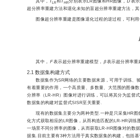
其中，
I
和
I
分别表示LR图像和HR图像，
D
表示
LR
HR
超分辨率重建方法和退化未知的盲超分辨率重建方法，其
图像超分辨率重建是图像退化过程的逆过程，可利用
其中，
F
表示超分辨率重建模型，
β
表示超分辨率重
2.1
数据集构建方式
数据集作为SR网络的主要数据来源，可用于训练、
有着重要的作用，一个高质量、多数量、大范围的图像数据
分辨率（LR-HR）图像对进行训练，可以将其分为监督式S
数据集的构建对监督式SISR至关重要.
现有的数据集主要分为两种类型.一种是只采集HR图像
化方式获取相应的LR图像，从而构造匹配的LR-HR训
一场景不同分辨率的图像，从而获取LR-HR图像对的数据集
据集.目前主要有3种方法用于真实数据集的构建，包括