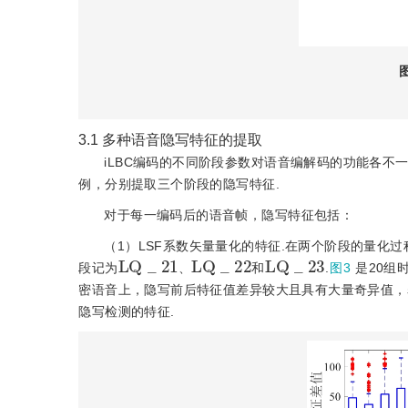
3.1
多种语音隐写特征的提取
iLBC编码的不同阶段参数对语音编解码的功能各不
例，分别提取三个阶段的隐写特征.
对于每一编码后的语音帧，隐写特征包括：
（1）LSF系数矢量量化的特征.在两个阶段的量化
L
Q
_
21
L
Q
_
22
L
Q
_
23
段记为
、
和
.
图3
是20组
密语音上，隐写前后特征值差异较大且具有大量奇异值，表
隐写检测的特征.