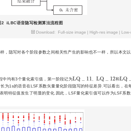
图2
iLBC语音隐写检测算法流程图
Download:
Full-size image
|
High-res image
|
Low-
一样，隐写对各个阶段参数之间相关性产生的影响也不一样，所以本文以3
L
Q
_
11
L
Q
_
12
L
Q
过程中均有3个量化索引值，第一阶段记为
、
和
时长为1s的语音在LSF系数矢量量化阶段隐写的特征差异.可以看出，在
明特征值发生了明显的变化.因此，LSF量化索引值可以作为LSF系