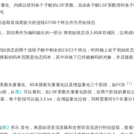
进行量化、内插以得到各个子帧的LSF系数，且由各子帧LSF系数得到各
号.
选取首或尾较大的连续57/58个样点作为开始状态.
化，其结果作为编码输出的一部分.将初始状态存入码本存储区，以构成
始状态的两个连续子帧中剩余的23/22个样点；时间轴上处于初始状
搜索的码本范围是动态码本，其中存储了已经被解码的对象，并且随着
［
1
］
SF系数矢量量化、码本搜索矢量量化以及增益量化三个阶段，如FCB
帧为例，从
图1
可以看到，在LSF系数矢量量化阶段，在两个阶段的量化
搜索，每个阶段可以嵌入5 bit；在增益量化过程，同样需要对5个矢量分
如
图2
所示.首先，将原始语音流音频和含密语音流进行特征提取，接着分