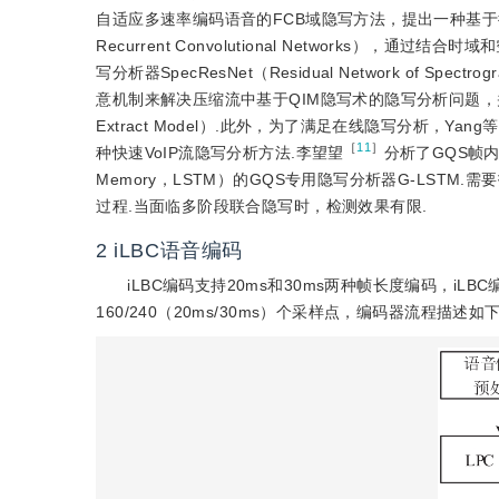
自适应多速率编码语音的FCB域隐写方法，提出一种基于循环神经
Recurrent Convolutional Networks），
写分析器SpecResNet（Residual Network of
意机制来解决压缩流中基于QIM隐写术的隐写分析问题，并设计
Extract Model）.此外，为了满足在线隐写分析，Yang等
［
11
］
种快速VoIP流隐写分析方法.李望望
分析了GQS帧内
Memory，LSTM）的GQS专用隐写分析器G-LST
过程.当面临多阶段联合隐写时，检测效果有限.
2
iLBC语音编码
iLBC编码支持20ms和30ms两种帧长度编码，iLB
160/240（20ms/30ms）个采样点，编码器流程描述如下