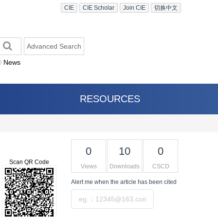
CIE
CIE Scholar
Join CIE
切换中文
Advanced Search
News
RESOURCES
0
10
0
Scan QR Code
Views
Downloads
CSCD
Alert me
when the article has been cited
Submit