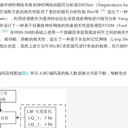
网络和卷积神经网络的隐写分析器SRCNet（Steganalysis base
［
8
］
通过结合时域和空域两方面的相关性取得了更好的隐写分析性能.Ren等
提出了一种
 Spectrogram），利用语谱图作为通用特征结合深度残差网络进行隐写分析.Yan
了一种基于轻量级神经网络的快速相关性提取模型FCEM（Fast Corr
［
10
］
在RNN-SM的基础上使用一个隐藏层来提取载波码字之间的相关
、相邻帧、跨帧的相关性，提出了一种基于长短时记忆网络（Long Short
M.需要指出的是，虽然上述方法可对iLBC语音隐写进行有效的检测，但只能
C编码流程图如
图1
所示.iLBC编码器的输入数据被分为若干帧，每帧包含
.