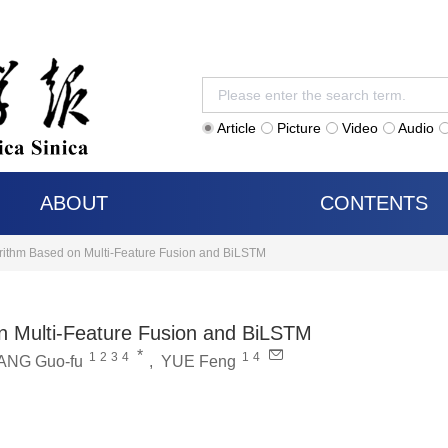
Article
Picture
Video
Audio
ABOUT
CONTENTS
rithm Based on Multi-Feature Fusion and BiLSTM
n Multi-Feature Fusion and BiLSTM
*
1
2
3
4
1
4
ANG Guo-fu
,
YUE Feng