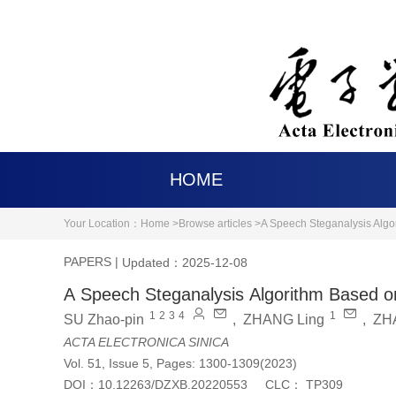
HOME
Your Location：
Home >
Browse articles >
A Speech Steganalysis Algo
PAPERS
|
Updated：2025-12-08
A Speech Steganalysis Algorithm Based o
1
2
3
4
1
SU Zhao-pin
,
ZHANG Ling
,
ZH
ACTA ELECTRONICA SINICA
Vol. 51, Issue 5, Pages: 1300-1309(2023)
DOI：
10.12263/DZXB.20220553
CLC：
TP309