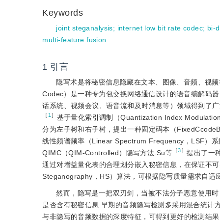
Keywords
joint steganalysis
;
internet low bit rate codec
;
bi-
multi-feature fusion
1
引言
隐写术是将秘密信息隐藏在文本、图像、音频、视频等公开载体
Codec）是一种专为包交换网络通信设计的语音编解
话系统、视频会议、语音流和及时消息等）领域得到了广泛
［
1
］
基于量化索引调制（Quantization Index M
分为左子树和右子树，提出一种固定码本（FixedCcode
线性频谱频率（Linear Spectrum Frequenc
［
3
］
QIMC（QIM-Controlled）隐写方法.Su等
提出了一种基
通过对增益量化表的合理划分嵌入秘密信息，在保证不可
Steganography，HS）算法，可根据隐写质量需求自
然而，隐写是一把双刃剑，当被不法分子恶意使用时
是否含有秘密信息.早期的音频隐写检测多采用混合统计
与非隐写的音频数据的深度特征，可得到更好的检测结果.L