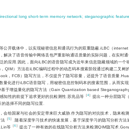
directional long short-term memory network
;
steganographic feature
中，以实现秘密信息和通讯行为的双重隐蔽.iLBC（internet Low 
码器，解决了语音传输中网络丢包严重影响通话质量的实际问题，在实时
的应用.因此，面向iLBC的语音隐写成为近年来信息隐藏领域的一个研
odulation，QIM）方法在iLBC编码过程中的动态码本搜索阶段通过构建二
Book，FCB）隐写方法，不仅提升了隐写容量，还提升了语音质量.Hua
y，LSF）系数量化进行iLBC语音隐写，用秘密信息控制码本的搜索范围，从而实
于增益量化的隐写方法（Gain Quantization based Steganograp
［
4
］
感知性的前提下追求更好的抗检测性.苏兆品等
提出一种分层隐写（Hie
适应的选择不同的隐写位置.
，会给国家与社会的安定带来巨大威胁.作为隐写的对抗技术，隐来检
［
5
］
方法
.随着深度学习技术的快速发展，基于深度学习的隐写分析方法
［
6
］
in等
提出了一种有效的在线隐写分析方法来检测QIM隐写术.Gon