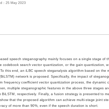
hed：
25 May 2023
) based speech steganography mainly focuses on a single stage of th
he codebook search vector quantization, or the gain quantization, w
is. To this end, an iLBC speech steganalysis algorithm based on the 
 (BiLSTM) network is proposed. Specifically, the impact of stegano
rum frequency coefficient vector quantization process, the dynamic
hen, multiple steganographic features in the above three stages ar
 BiLSTM, respectively. Finally, a fusion strategy is presented to m
 show that the proposed algorithm can achieve multi-stage joint st
racy of more than 90%, even if the speech duration is short.