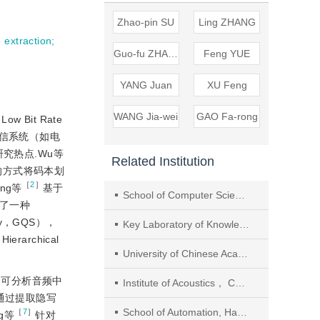
Zhao-pin SU
Ling ZHANG
 extraction
;
Guo-fu ZHANG
Feng YUE
YANG Juan
XU Feng
WANG Jia-wei
GAO Fa-rong
Bit Rate
通信系统（如电
究热点.Wu等
Related Institution
叉树的方式将码本划
［
2
］
ng等
基于
School of Computer Science and Information Engineering， Hefei University of Technology
现了一种
hy，GQS），
Key Laboratory of Knowledge Engineering with Big Data（Hefei University of Technology）， Ministry of Education
rarchical
University of Chinese Academy of Sciences
测可分析音频中
Institute of Acoustics， Chinese Academy of Sciences
通过提取隐写
School of Automation, Hangzhou Dianzi University
［
7
］
g等
针对