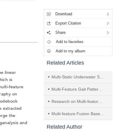
Tools
Download
Export Citation
Share
Add to favorites
Add to my album
Related Articles
e linear
Multi-Static Underwater Small Target Recognition Based on Kernel Joint Sparse Representation and Exponential Smoothing
hich is
multi-feature
Multi-Feature Gait Pattern Recognition Based on Fisher Discriminant and GKF-RELM Algorithm
graphy on
 codebook
Research on Multi-feature Fusion Impact Authentication for Intelligent Mobile Device
e extracted
Multi-feature Fusion Based Retrieval Results Optimization for Crime Scene Investigation Image Retrieval
erge the
eganalysis and
Related Author