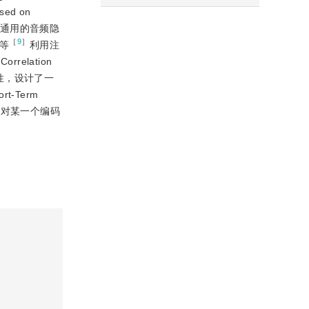
d on
通用的音频隐
［
9
］
g等
利用注
elation
性，设计了一
-Term
针对某一个编码