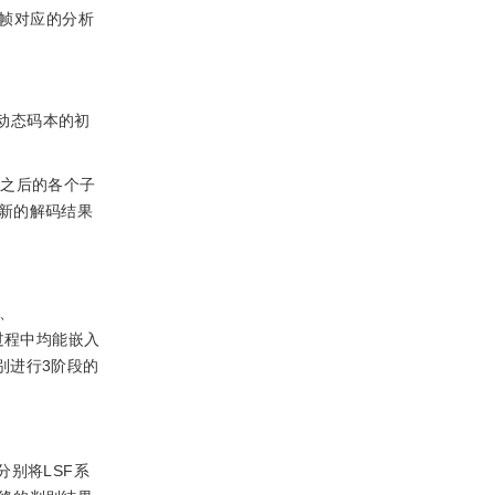
子帧对应的分析
动态码本的初
态之后的各个子
新的解码结果
、
过程中均能嵌入
别进行3阶段的
别将LSF系