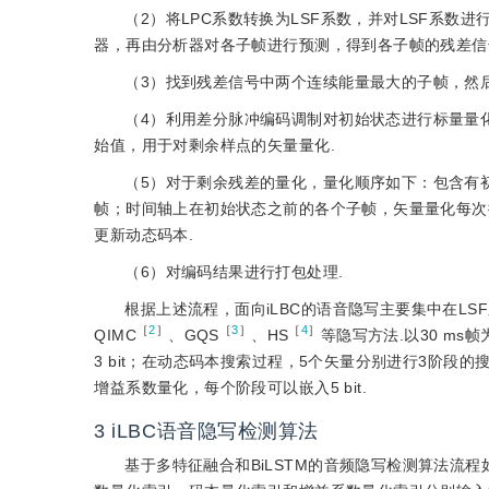
（2）将LPC系数转换为LSF系数，并对LSF系数
器，再由分析器对各子帧进行预测，得到各子帧的残差信
（3）找到残差信号中两个连续能量最大的子帧，然后
（4）利用差分脉冲编码调制对初始状态进行标量量
始值，用于对剩余样点的矢量量化.
（5）对于剩余残差的量化，量化顺序如下：包含有初
帧；时间轴上在初始状态之前的各个子帧，矢量量化每次
更新动态码本.
（6）对编码结果进行打包处理.
根据上述流程，面向iLBC的语音隐写主要集中在L
［
2
］
［
3
］
［
4
］
QIMC
、GQS
、HS
等隐写方法.以30 ms
3 bit；在动态码本搜索过程，5个矢量分别进行3阶段的
增益系数量化，每个阶段可以嵌入5 bit.
3
iLBC语音隐写检测算法
基于多特征融合和BiLSTM的音频隐写检测算法流程