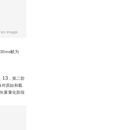
res image
0ms帧为
_
13
，第二阶
每对原始和载
数矢量量化阶段