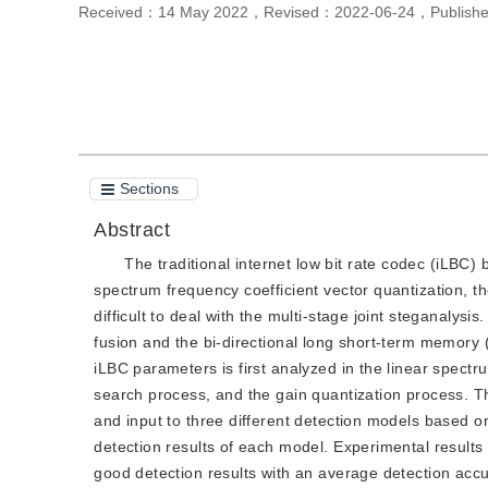
Received：
14 May 2022
，
Revised：
2022-06-24
，
Publis
Cite this article
PDF
Sections
Abstract
The traditional internet low bit rate codec (iLBC
spectrum frequency coefficient vector quantization, t
difficult to deal with the multi-stage joint steganalys
fusion and the bi-directional long short-term memory
iLBC parameters is first analyzed in the linear spect
search process, and the gain quantization process. T
and input to three different detection models based on
detection results of each model. Experimental results
good detection results with an average detection accu