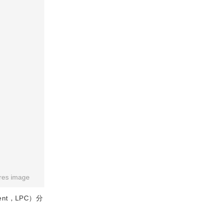
res image
ent，LPC）分