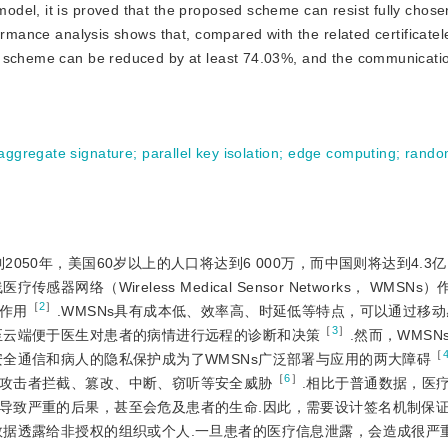
del, it is proved that the proposed scheme can resist fully chose
ormance analysis shows that, compared with the related certificatel
ed scheme can be reduced by at least 74.03%, and the communicat
s aggregate signature
;
parallel key isolation
;
edge computing
;
rando
2050年，美国60岁以上的人口将达到6 000万，而中国则将达到4.3亿
器网络（Wireless Medical Sensor Networks， WMSN
［
2
］
作用
.WMSNs具有成本低、效率高、时延低等特点，可以通过移
［
3
］
至云端便于医生对患者的病情进行远程的诊断和决策
.然而，WMS
［
全通信和病人的隐私保护成为了WMSNs广泛部署与应用的两大障碍
［
6
］
攻击者拦截、篡改、中断、窃听等安全威胁
.相比于普通数据，医
导致严重的后果，甚至会危及患者的生命.因此，需要设计签名机制保
数据透露给非授权的组织或个人.一旦患者的医疗信息泄露，会造成很严