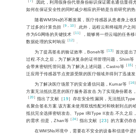
［
7
］
.因此，利用假身份代替身份标识保证匿名通信显得
如何在保证安全性的同时减少相应的开销是当前研究的热
随着WMSNs的不断发展，医疗传感器从患者身上收
［
9
，
10
］
了过多的计算负担
.此外，远程云和终端用户之
［
11
］
作为5G网络的关键技术
，能够将一些云端的任务移
［
12
］
数据处理的实时响应
.
［
13
］
为了提高签名的验证效率，Boneh等
首次提出
过程.不久之后，为了解决复杂的证书管理问题，Shim等
［
15
］
会带来密钥托管问题.为了解决上述问题，Ca
stro等
泛应用于传感器节点资源受限的医疗领域并得到了迅速发
［
16
为了解决医疗场景下的安全通信问题，Kumar等
方案无法抵抗恶意的医疗服务器攻击.为了实现身份匿名，L
［
20
］
指出了文献［
19
］存在安全性漏洞，无法抵抗Type I和
名聚合签名方案.该方案未使用双线性配对和映射到点的哈
抵抗完全选择密钥攻击、Type I和Type II攻击.不久之后，
［
24
］
的需求.但是，Zhan等
指出文献［
23
］的方案仍存
在WMSNs环境中，需要在不安全的设备和信道中