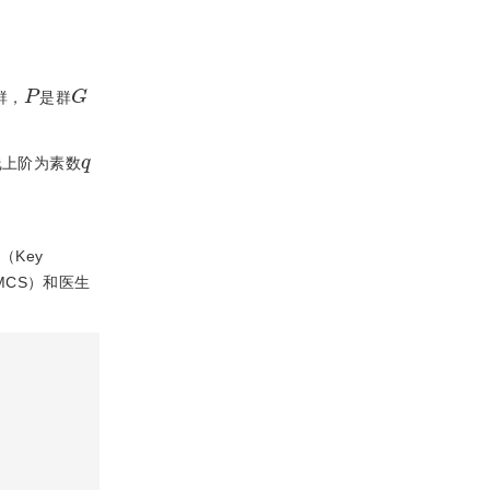
P
G
群，
是群
q
线上阶为素数
（Key
， MCS）和医生