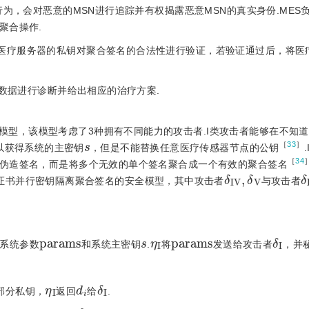
为，会对恶意的MSN进行追踪并有权揭露恶意MSN的真实身份.MES负
聚合操作.
用医疗服务器的私钥对聚合签名的合法性进行验证，若验证通过后，将医
医疗数据进行诊断并给出相应的治疗方案.
模型，该模型考虑了3种拥有不同能力的攻击者.I类攻击者能够在不知
s
［
33
］
以获得系统的主密钥
，但是不能替换任意医疗传感器节点的公钥
［
34
伪造签名，而是将多个无效的单个签名聚合成一个有效的聚合签名
δ
I
V
,
δ
V
δ
证书并行密钥隔离聚合签名的安全模型，其中攻击者
与攻击者
p
a
r
a
m
s
s
η
I
p
a
r
a
m
s
δ
I
系统参数
和系统主密钥
.
将
发送给攻击者
，并
η
I
d
i
δ
I
部分私钥，
返回
给
.
η
I
x
i
δ
I