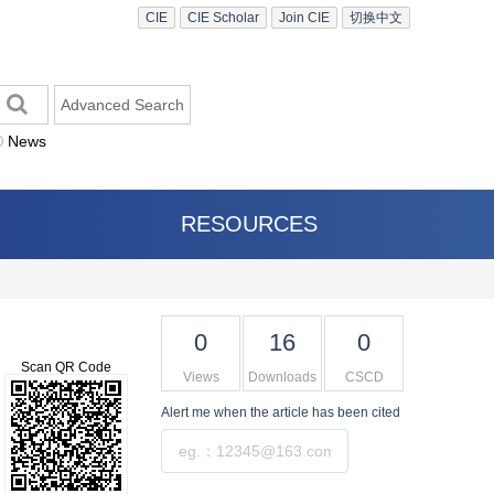
CIE
CIE Scholar
Join CIE
切换中文
Advanced Search
News
RESOURCES
0
16
0
Scan QR Code
Views
Downloads
CSCD
Alert me
when the article has been cited
Submit