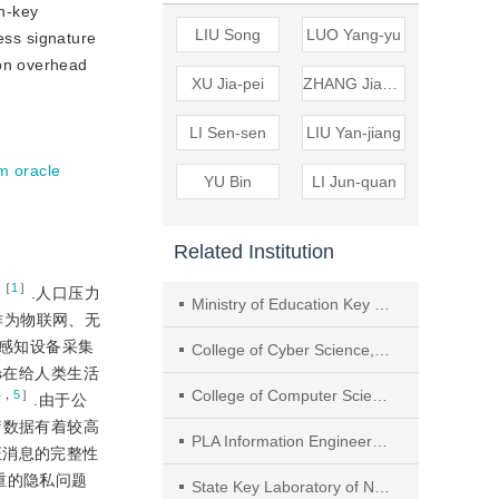
n-key
LIU Song
LUO Yang-yu
ess signature
ion overhead
XU Jia-pei
ZHANG Jian-zhong
LI Sen-sen
LIU Yan-jiang
m oracle
YU Bin
LI Jun-quan
Related Institution
［
1
］
.人口压力
Ministry of Education Key Laboratory of Data and Intelligent System Security
s）作为物联网、无
动感知设备采集
College of Cyber Science, Nankai University
Ns在给人类生活
College of Computer Science, Nankai University
4
，
5
］
.由于公
疗数据有着较高
PLA Information Engineering University
证消息的完整性
重的隐私问题
State Key Laboratory of Networking and Switching Technology, Beijing University of Posts and Telecommunications