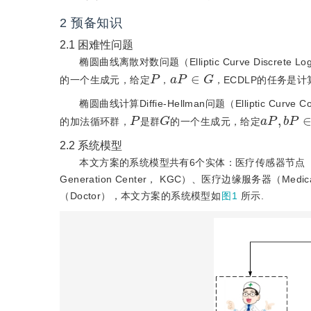
2
预备知识
2.1
困难性问题
椭圆曲线离散对数问题（Elliptic Curve Discrete Lo
P
a
P
∈
G
的一个生成元，给定
，
，ECDLP的任务是计
椭圆曲线计算Diffie-Hellman问题（Elliptic Curve Co
P
G
a
P
,
b
P
∈
的加法循环群，
是群
的一个生成元，给定
2.2
系统模型
本文方案的系统模型共有6个实体：医疗传感器节点（Medic
Generation Center， KGC）、医疗边缘服务器（Medica
（Doctor），本文方案的系统模型如
图1
所示.