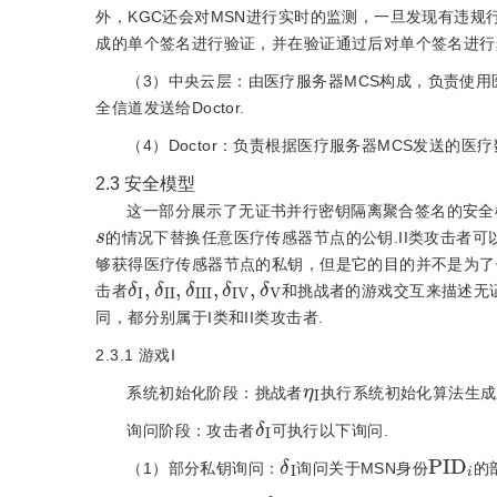
外，KGC还会对MSN进行实时的监测，一旦发现有违规行
成的单个签名进行验证，并在验证通过后对单个签名进行
（3）中央云层：由医疗服务器MCS构成，负责使
全信道发送给Doctor.
（4）Doctor：负责根据医疗服务器MCS发送的
2.3
安全模型
这一部分展示了无证书并行密钥隔离聚合签名的安全
s
的情况下替换任意医疗传感器节点的公钥.II类攻击者可
够获得医疗传感器节点的私钥，但是它的目的并不是为了
δ
I
,
δ
Ι
Ι
,
δ
Ι
Ι
Ι
,
δ
I
V
,
δ
V
击者
和挑战者的游戏交互来描述无
同，都分别属于I类和II类攻击者.
2.3.1
游戏I
η
I
系统初始化阶段：挑战者
执行系统初始化算法生成
δ
I
询问阶段：攻击者
可执行以下询问.
δ
I
P
I
D
i
（1）部分私钥询问：
询问关于MSN身份
的
δ
I
P
I
D
i