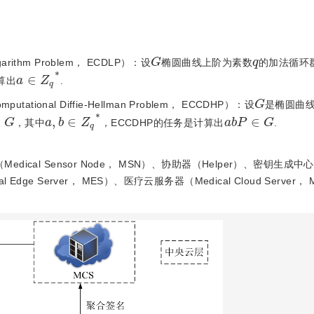
G
q
garithm Problem， ECDLP）：设
椭圆曲线上阶为素数
的加法循环
a
∈
Z
q
*
算出
.
G
mputational Diffie-Hellman Problem， ECCDHP）：设
是椭圆曲
G
a
,
b
∈
Z
q
*
a
b
P
∈
G
，其中
，ECCDHP的任务是计算出
.
al Sensor Node， MSN）、协助器（Helper）、密钥生成中心
l Edge Server， MES）、医疗云服务器（Medical Cloud Server