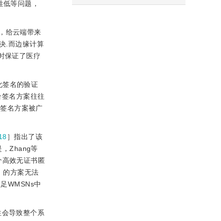
性低等问题，
，给云端带来
决.而边缘计算
时保证了医疗
化签名的验证
合签名方案往往
合签名方案被广
18
］指出了该
Zhang等
个高效无证书匿
］的方案无法
足WMSNs中
往会导致整个系