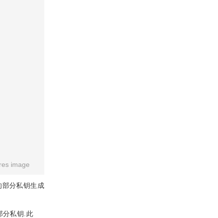
res image
的部分私钥生成
部分私钥.此