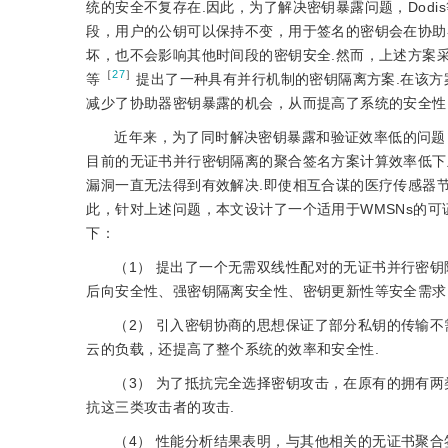
统的安全不复存在.因此，为了解决密钥暴露问题，Dodis
段，用户的公钥可以保持不变，用于签名的密钥会在协助
坏，也不会影响其他时间段的密钥安全.然而，上述方案采
［
27
］
等
提出了一种具有并行机制的密钥隔离方案.在该
减少了协助器密钥暴露的机会，从而提高了系统的安全性
近年来，为了同时解决密钥暴露和验证效率低的问题
目前的无证书并行密钥隔离的聚合签名方案计算效率低下
漏洞一直无法得到有效解决.即使相互合谋的医疗传感器
此，针对上述问题，本文设计了一个适用于WMSNs的
下：
（1） 提出了一个无需双线性配对的无证书并行密
后向安全性、强密钥隔离安全性、密钥更新性等安全需求
（2） 引入密钥协商的思想保证了部分私钥的传输
云的负载，还提高了整个系统的效率和安全性.
（3） 为了抵抗完全选择密钥攻击，在原有的拥有
抗这三类攻击者的攻击.
（4） 性能分析结果表明，与其他相关的无证书聚合