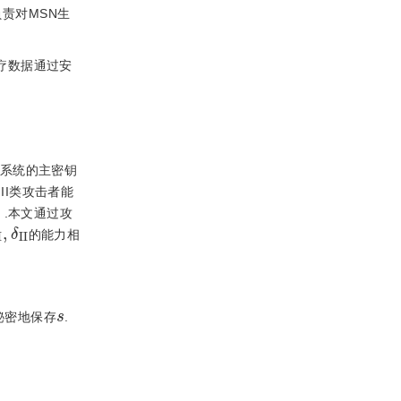
责对MSN生
疗数据通过安
道系统的主密钥
.III类攻击者能
］
.本文通过攻
I
,
δ
Ι
Ι
的能力相
s
秘密地保存
.