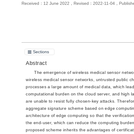
Received：
12 June 2022
，
Revised：
2022-11-04
，
Publis
Cite this article
PDF
Sections
Abstract
The emergence of wireless medical sensor networ
wireless medical sensor networks, untrusted public c
processes a large amount of medical data, which lead
computational burden on the cloud server, and high la
are unable to resist fully chosen-key attacks. Therefor
aggregate signature scheme based on edge computing
architecture of edge computing so that the verificatio
the end-user, which can reduce the computing burden o
proposed scheme inherits the advantages of certificat