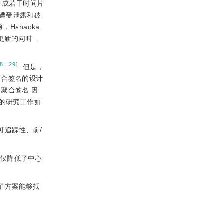
分成若干时间片
遭受泄露和破
Hanaoka
更新的同时，
28
，
29
］
.但是，
聚合签名的设计
聚合签名.因
要的研究工作如
可追踪性、前/
不仅降低了中心
了方案能够抵