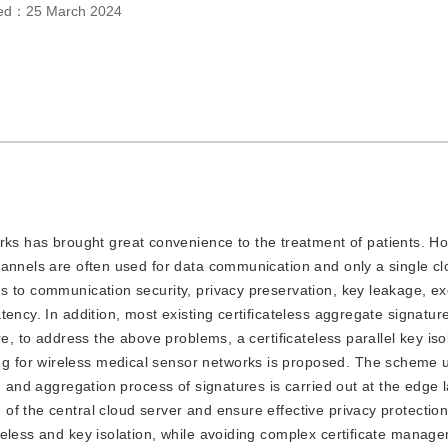
hed：
25 March 2024
ks has brought great convenience to the treatment of patients. Ho
hannels are often used for data communication and only a single cl
s to communication security, privacy preservation, key leakage, e
tency. In addition, most existing certificateless aggregate signatu
e, to address the above problems, a certificateless parallel key iso
 for wireless medical sensor networks is proposed. The scheme 
n and aggregation process of signatures is carried out at the edge l
f the central cloud server and ensure effective privacy protectio
eless and key isolation, while avoiding complex certificate manag