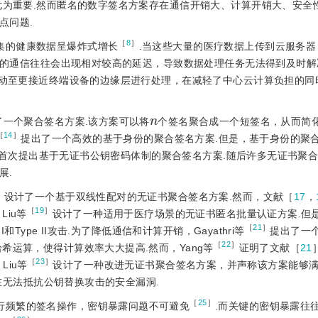
尤为重要.然而匿名的数字签名方案存在通信开销大、计算开销大、安全
点问题.
［
8
］
集的健康数据呈爆炸式增长
.当这些大量的医疗数据上传到云服务器
间的通信往往会出现相对较高的延迟，导致数据处理任务无法得到及时解
动至更接近终端设备的边缘层进行处理，在减轻了中心云计算负担的同
n
了一个聚合签名方案.该方案可以将
个签名聚合成一个短签名，从而简
［
14
］
提出了一个高效的基于身份的聚合签名方案.但是，基于身份的聚
首次提出基于无证书公钥密码体制的聚合签名方案.随后许多无证书聚
展.
］
设计了一个基于双线性配对的无证书聚合签名方案.然而，文献［
17
，
［
19
］
iu等
设计了一种适用于医疗场景的无证书匿名批量认证方案.但是，
［
21
］
Type II攻击.为了降低通信和计算开销，Gayathri等
提出了一
［
22
］
希运算，使得计算效率大大提高.然而，Yang等
证明了文献［
21
［
23
］
Liu等
设计了一种改进无证书聚合签名方案，并声称该方案能够满
在无法抵抗公钥替换攻击的安全漏洞.
［
25
］
进行频繁的签名操作，密钥暴露问题不可避免
.而关键的密钥暴露往