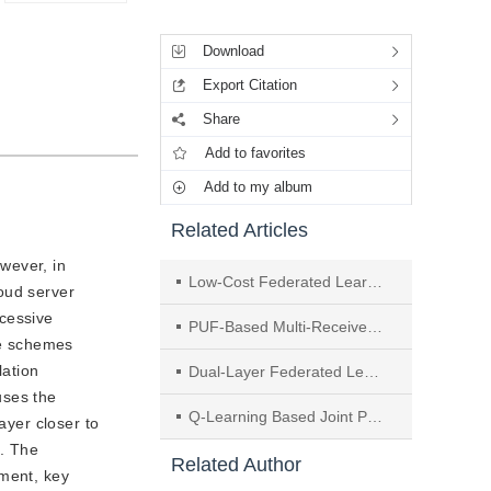
Tools
Download
Export Citation
Share
Add to favorites
Add to my album
Related Articles
wever, in
Low-Cost Federated Learning Based on Lightweight Self-Distillation
oud server
xcessive
PUF-Based Multi-Receiver Anonymous Signcryption Scheme in Edge Computing
re schemes
lation
Dual-Layer Federated Learning Based Edge Collaborative Computing Mechanism for High Dynamic Internet of Vehicle Businesses
uses the
Q-Learning Based Joint PC-5/Uu Offloading Strategy for C-V2X Based Vehicular Edge Computing System
ayer closer to
n. The
Related Author
ement, key