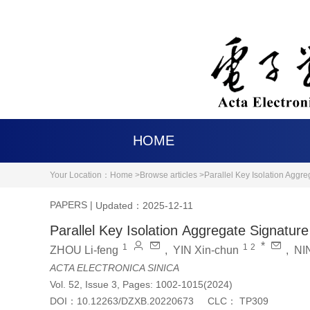
HOME
Your Location：
Home >
Browse articles >
Parallel Key Isolation Agg
PAPERS
|
Updated：2025-12-11
Parallel Key Isolation Aggregate Signat
*
1
1
2
ZHOU Li-feng
,
YIN Xin-chun
,
NIN
ACTA ELECTRONICA SINICA
Vol. 52, Issue 3, Pages: 1002-1015(2024)
DOI：
10.12263/DZXB.20220673
CLC：
TP309