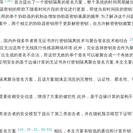
［
26
］
等
首次提出了一个密钥隔离的签名方案，整个系统的时间周期被
器密钥的帮助下随着时间片段的变化进行更新，即使当前时间段的密钥
用的单个协助器的机制会增加协助器密钥暴露的频率.为了解决这个问题，
方案中，两个独立的协助器密钥用于更新解密密钥，在允许解密密钥频繁
.
［
，国内外很多学者将无证书并行密钥隔离技术与聚合签名技术相结合
且无法适用于无线医疗传感器网络环境.此外，完全选择密钥攻击作为
节点生成的签名不合法，而这些无效的单个签名可以被聚合成一个有效的
可证明安全的基于边缘计算的无证书并行密钥隔离聚合签名方案.本文主
钥隔离聚合签名方案，且该方案能满足消息的完整性、认证性、匿名性、
.
不需要依赖安全信道，增强了方案的健壮性.此外，基于边缘计算的架构
两类攻击者的安全模型下提出了第三类攻击者，并在随机预言模型下证明
［
16
，
19
，
21
，
30~32
］
签名方案
相比，本文方案有较低的通信和计算开销.