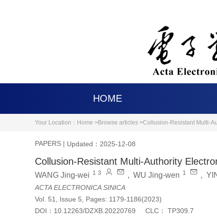
HOME
Your Location：
Home >
Browse articles >
Collusion-Resistant Multi-A
PAPERS
|
Updated：2025-12-08
Collusion-Resistant Multi-Authority Elect
1
3
1
WANG Jing-wei
,
WU Jing-wen
,
YI
ACTA ELECTRONICA SINICA
Vol. 51, Issue 5, Pages: 1179-1186(2023)
DOI：
10.12263/DZXB.20220769
CLC：
TP309.7