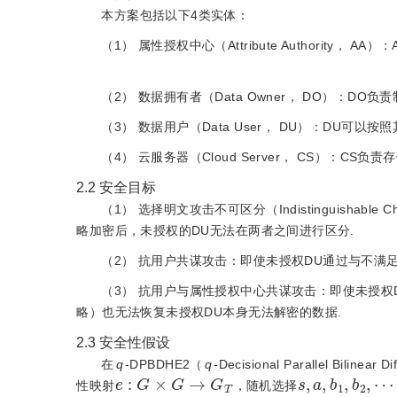
本方案包括以下4类实体：
（1） 属性授权中心（Attribute Authorit
（2） 数据拥有者（Data Owner， DO）：D
（3） 数据用户（Data User， DU）：DU可
（4） 云服务器（Cloud Server， CS）：C
2.2
安全目标
（1） 选择明文攻击不可区分（Indistinguishable 
略加密后，未授权的DU无法在两者之间进行区分.
（2） 抗用户共谋攻击：即使未授权DU通过与不满
（3） 抗用户与属性授权中心共谋攻击：即使未授权
略）也无法恢复未授权DU本身无法解密的数据.
2.3
安全性假设
在
q
-DPBDHE2（
q
-Decisional Parallel Bilinear
e
:
G
×
G
→
G
T
s
,
a
,
b
1
,
b
2
,
⋯
性映射
，随机选择