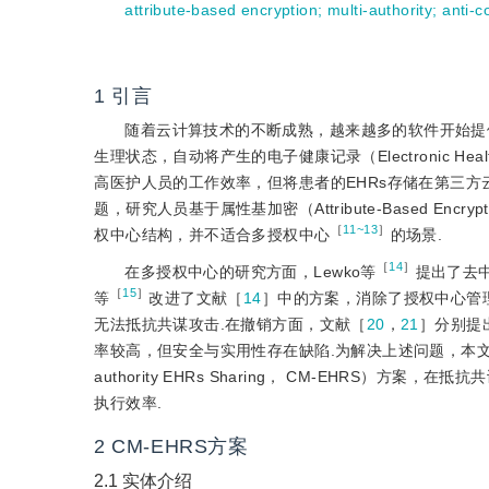
attribute-based encryption
;
multi-authority
;
anti-c
1
引言
随着云计算技术的不断成熟，越来越多的软件开始提
生理状态，自动将产生的电子健康记录（Electronic He
高医护人员的工作效率，但将患者的EHRs存储在第三
题，研究人员基于属性基加密（Attribute-Based Encr
［
11~13
］
权中心结构，并不适合多授权中心
的场景.
［
14
］
在多授权中心的研究方面，Lewko等
提出了去中
［
15
］
等
改进了文献［
14
］中的方案，消除了授权中心管
无法抵抗共谋攻击.在撤销方面，文献［
20
，
21
］分别提
率较高，但安全与实用性存在缺陷.为解决上述问题，本文提出一个抗
authority EHRs Sharing， CM-EHR
执行效率.
2
CM-EHRS方案
2.1
实体介绍