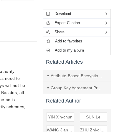
Tools
Download
Export Citation
Share
Add to favorites
Add to my album
Related Articles
uthority
Attribute-Based Encryption with Attribute Revocation and Constant-Size Ciphertext
ies need to
s will not be
Group Key Agreement Protocol Based on Dynamic Attribute Permissions for Edge-Cloud Collaboration Scenarios
 Besides, all
cheme is
Related Author
rity schemes,
YIN Xin-chun
SUN Lei
WANG Jian-hua
ZHU Zhi-qiang