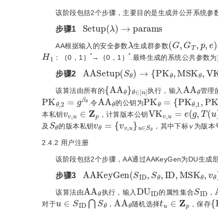
该阶段包括2个步骤，主要目的是生成并公开系统参数
S
e
t
u
p
(
λ
)
→
p
a
r
a
m
s
步骤1
λ
(
G
,
G
T
,
p
,
e
)
AA根据输入的安全参数
生成群参数
H
1
*
*
：｛0，1｝
→｛0，1｝
.最终生成的系统公共参数为
A
A
S
e
t
u
p
(
S
θ
)
→
{
P
K
θ
,
M
S
K
θ
,
V
K
步骤2
{
θ
A
∈
A
[
θ
n
}
]
A
A
θ
该算法由所有的
执行，输入
管理
P
K
θ
,
2
=
g
β
θ
A
A
θ
P
K
θ
=
{
P
K
θ
,
1
,
P
K
.令
的公钥为
v
v
,
u
∈
Z
p
V
K
v
,
u
=
e
(
g
,
T
(
u
)
)
本私钥
，计算版本公钥
S
θ
v
{
v
θ
v
=
,
u
}
u
∈
S
θ
及
的版本私钥
，其中下标
v
为版本
2.4.2
用户注册
该阶段包括2个步骤，AA通过AAKeyGen为DU生
A
A
K
e
y
G
e
n
(
S
I
D
,
S
θ
,
I
D
,
M
S
K
θ
,
v
步骤3
A
A
θ
D
U
I
D
S
I
D
该算法由
执行，输入
的属性集合
，
u
∈
S
I
D
⋂
S
θ
A
A
θ
t
u
∈
Z
p
{
I
对于
，
随机选择
，保存