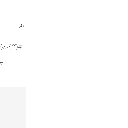
（4）
(
g
,
g
)
s
r
)
与
立.