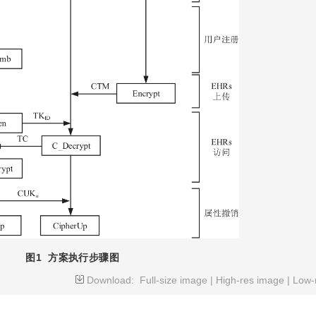
图1
方案执行步骤图
Download:
Full-size image
|
High-res image
|
Low-