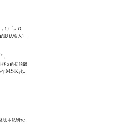
*
0，1｝
→
G
，
的默认输入）.
α
θ
，
选择
u
的初始版
M
S
K
θ
保存
以
v
θ
及版本私钥
.
：