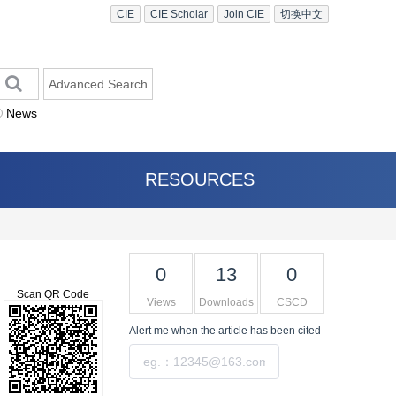
CIE
CIE Scholar
Join CIE
切换中文
Advanced Search
News
RESOURCES
0
13
0
Scan QR Code
Views
Downloads
CSCD
Alert me
when the article has been cited
Submit