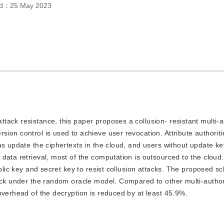
ed：
25 May 2023
attack resistance, this paper proposes a collusion- resistant multi-a
ion control is used to achieve user revocation. Attribute authorit
s update the ciphertexts in the cloud, and users without update key
ata retrieval, most of the computation is outsourced to the cloud.
ublic key and secret key to resist collusion attacks. The proposed s
tack under the random oracle model. Compared to other multi-autho
overhead of the decryption is reduced by at least 45.9%.