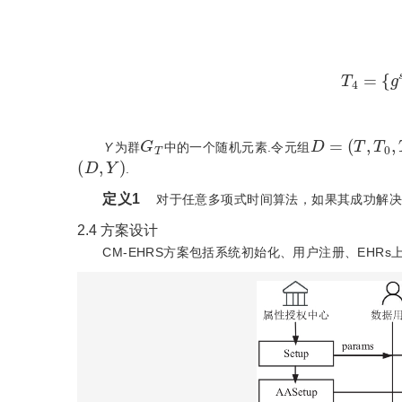
T
4
=
{
g
s
a
i
G
T
D
=
(
T
,
T
0
,
T
1
Y
为群
中的一个随机元素.令元组
(
D
,
Y
)
.
定义1
  对于任意多项式时间算法，如果其成功解
2.4
方案设计
CM-EHRS方案包括系统初始化、用户注册、EHR