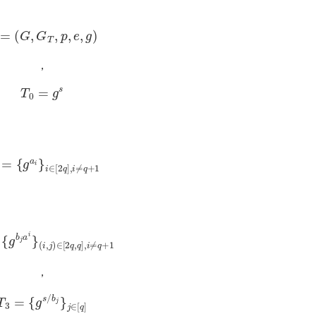
T
=
(
G
,
G
T
,
p
,
e
,
g
)
，
T
0
=
g
s
=
{
g
a
i
}
i
∈
[
2
q
]
,
i
≠
q
+
1
b
j
a
i
}
(
i
,
j
)
∈
[
2
q
,
q
]
,
i
≠
q
+
1
，
T
3
=
{
g
s
/
b
j
}
j
∈
[
q
]