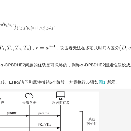
b
j
/
b
j
'
}
(
i
,
j
,
j
'
)
∈
[
q
+
1
,
q
,
q
]
,
j
≠
j
'
,
T
2
,
T
3
,
T
4
)
r
=
a
q
+
1
(
D
,
e
，
，攻击者无法在多项式时间内区分
决
q
-DPBDHE2问题的优势是可忽略的，则称
q
-DPBDHE2困难性假设成
s上传、EHRs访问和属性撤销5个阶段，方案执行步骤如
图1
所示.