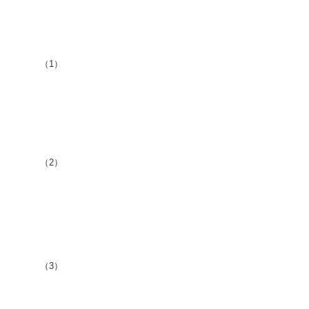
（1）
（2）
（3）