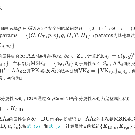
.
g
∈
G
*
.随机选择
以及3个安全的哈希函数
H
：｛0，1｝
→
G
，
T
：｛
p
a
r
a
m
s
=
{
(
G
,
G
T
,
p
,
e
)
,
g
,
H
,
T
,
H
1
}
p
a
r
a
m
s
（
为其他算法
θ
,
v
θ
}
S
θ
A
A
θ
α
θ
,
β
θ
∈
Z
p
P
K
θ
,
1
=
e
(
g
,
g
)
的属性集合
.
随机选择
，计算
θ
,
2
}
M
S
K
θ
=
{
α
θ
,
β
θ
}
u
∈
S
θ
A
A
θ
，主私钥为
.对于属性
，
随机
v
v
,
u
A
A
θ
P
K
θ
S
θ
V
{
V
K
K
θ
v
=
,
u
}
u
∈
S
θ
.
公开
以及
的版本公钥
，
号，初值为0.
成部分属性私钥，DU再通过KeyComb组合部分属性私钥为完整属性私钥.
θ
)
→
K
θ
,
I
D
A
A
θ
S
θ
D
U
I
D
A
A
θ
M
S
K
θ
的属性集合
，
的身份标识ID，
的主私钥
以
D
,
u
,
t
u
}
{
K
I
D
,
u
,
K
v
,
u
}
.按
式（5）
和
式（6）
计算属性
u
的私钥