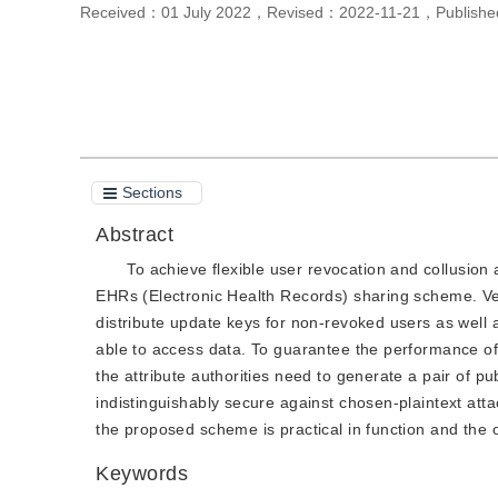
Received：
01 July 2022
，
Revised：
2022-11-21
，
Publish
Cite this article
PDF
Sections
Abstract
To achieve flexible user revocation and collusion 
EHRs (Electronic Health Records) sharing scheme. Vers
distribute update keys for non-revoked users as well a
able to access data. To guarantee the performance of d
the attribute authorities need to generate a pair of p
indistinguishably secure against chosen-plaintext at
the proposed scheme is practical in function and the 
Keywords