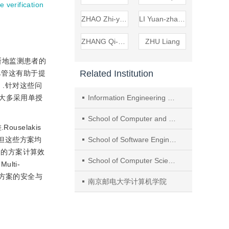
e verification
ZHAO Zhi-yuan
LI Yuan-zhang
ZHANG Qi-kun
ZHU Liang
断地监测患者的
Related Institution
.尽管这有助于提
］
.针对这些问
案大多采用单授
Information Engineering University
School of Computer and Communication Engineering， Zhengzhou University of Light Industry
selakis
但这些方案均
School of Software Engineering， East China Normal University
中的方案计算效
School of Computer Science and Technology， Beijing Institute of Technology
lti-
保证方案的安全与
南京邮电大学计算机学院