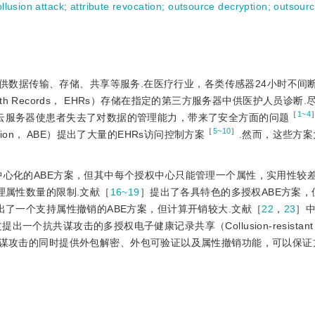
ollusion attack
;
attribute revocation
;
outsource decryption
;
outsourc
供数据传输、存储、共享等服务.在医疗行业，各类传感器24小时不间
alth Records， EHRs）存储在指定的第三方服务器中供医护人员诊断
［
1~4
方云服务器使患者失去了对数据的管理能力，带来了安全方面的问题
［
5~10
］
yption， ABE）提出了大量的EHRs访问控制方案
.然而，这些方
心化的ABE方案，但其中每个授权中心只能管理一个属性，实用性较差.Rou
理属性数量的限制.文献［
16~19
］提出了各具特色的多授权ABE方案，
出了一个支持属性撤销的ABE方案，但计算开销较大.文献［
22
，
23
］
共谋攻击的多授权电子健康记录共享（Collusion-resistant Mu
S）方案，在抵抗共谋攻击的同时提供外包解密、外包可验证以及属性撤销功能，可以