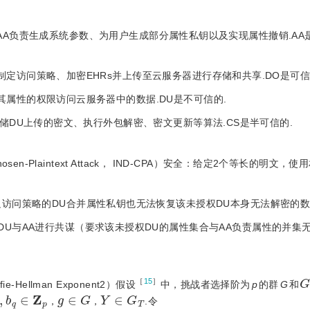
y， AA）：AA负责生成系统参数、为用户生成部分属性私钥以及实现属性撤销.A
O负责制定访问策略、加密EHRs并上传至云服务器进行存储和共享.DO是可信
以按照其属性的权限访问云服务器中的数据.DU是不可信的.
S负责存储DU上传的密文、执行外包解密、密文更新等算法.CS是半可信的.
Chosen-Plaintext Attack， IND-CPA）安全：给定2个等长的明文
足访问策略的DU合并属性私钥也无法恢复该未授权DU本身无法解密的数
DU与AA进行共谋（要求该未授权DU的属性集合与AA负责属性的并集
［
15
］
 Diffie-Hellman Exponent2）假设
中，挑战者选择阶为
p
的群
G
和
,
b
q
∈
Z
p
g
∈
G
Y
∈
G
T
，
，
.令