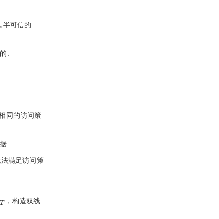
A是半可信的.
的.
，使用相同的访问策
据.
无法满足访问策
G
T
，构造双线