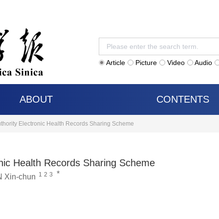
Article
Picture
Video
Audio
ABOUT
CONTENTS
uthority Electronic Health Records Sharing Scheme
ronic Health Records Sharing Scheme
*
1
2
3
N Xin-chun