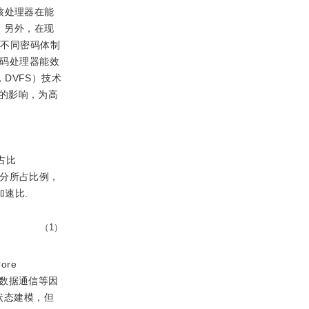
核处理器在能
；另外，在现
现不同密码体制
密码处理器能效
g，DVFS）技术
的影响，为高
占比
分所占比例，
加速比.
（1）
ore
虑数据通信等因
状态建模，但