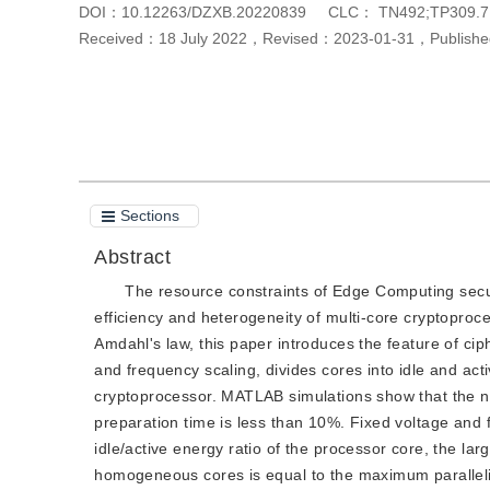
DOI：
10.12263/DZXB.20220839
CLC：
TN492;TP309.7
Received：
18 July 2022
，
Revised：
2023-01-31
，
Publish
Cite this article
PDF
Sections
Abstract
The resource constraints of Edge Computing secur
efficiency and heterogeneity of multi-core cryptoproce
Amdahl's law, this paper introduces the feature of ci
and frequency scaling, divides cores into idle and act
cryptoprocessor. MATLAB simulations show that the n
preparation time is less than 10%. Fixed voltage and f
idle/active energy ratio of the processor core, the la
homogeneous cores is equal to the maximum parallelis