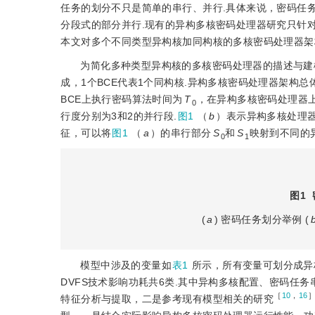
任务的划分不只是简单的串行、并行.具体来说，密码任
分段式的部分并行.现有的异构多核密码处理器研究只针对
本文对多个不同类型异构核加同构核的多核密码处理器架
为简化多种类型异构核的多核密码处理器的描述与建
成，1个BCE代表1个同构核.异构多核密码处理器架构总
BCE上执行密码算法时间为
T
，在异构多核密码处理器
0
行度分别为3和2的并行段.
图1
（
b
）表示异构多核处理
征，可以将
图1
（
a
）的串行部分
S
和
S
映射到不同的
0
1
图1
(
a
) 密码任务划分举例 (
模型中涉及的变量如
表1
所示，所有变量可划分成异
DVFS技术影响功耗共6类.其中异构多核配置、密码任
［
10
，
16
特征分析与提取，二是参考现有模型相关的研究