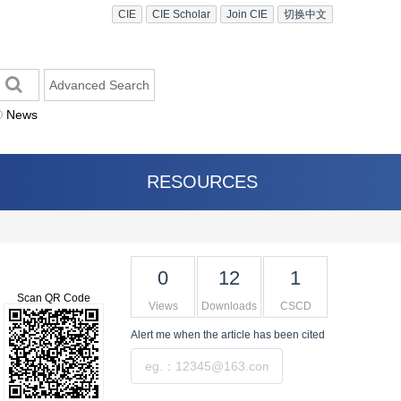
CIE
CIE Scholar
Join CIE
切换中文
Advanced Search
News
RESOURCES
0
12
1
Scan QR Code
Views
Downloads
CSCD
Alert me
when the article has been cited
Submit