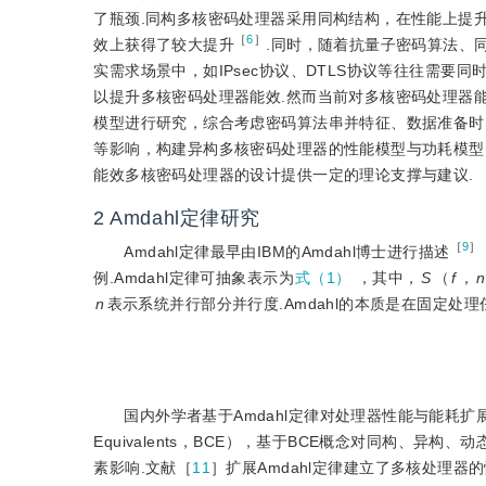
了瓶颈.同构多核密码处理器采用同构结构，在性能上提
［
6
］
效上获得了较大提升
.同时，随着抗量子密码算法、
实需求场景中，如IPsec协议、DTLS协议等往往需
以提升多核密码处理器能效.然而当前对多核密码处理器能
模型进行研究，综合考虑密码算法串并特征、数据准备时间、动态电压频率
等影响，构建异构多核密码处理器的性能模型与功耗模型
能效多核密码处理器的设计提供一定的理论支撑与建议.
2
Amdahl定律研究
［
9
］
Amdahl定律最早由IBM的Amdahl博士进行描述
例.Amdahl定律可抽象表示为
式（1）
，其中，
S
（
f
，
n
n
表示系统并行部分并行度.Amdahl的本质是在固定
国内外学者基于Amdahl定律对处理器性能与能耗扩
Equivalents，BCE），基于BCE概念对同构、
素影响.文献［
11
］扩展Amdahl定律建立了多核处理