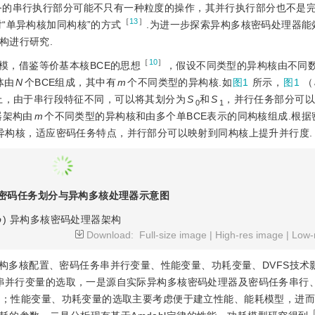
务的串行执行部分可能不只有一种粒度的操作，其并行执行部分也不是
［
13
］
“单异构核加同构核”的方式
.为进一步探索异构多核密码处理器能
构进行研究.
［
10
］
模，借鉴等价基本核BCE的思想
，假设不同类型的异构核由不同数
体由
N
个BCE组成，其中有
m
个不同类型的异构核.如
图1
所示，
图1
（
上，由于串行段特征不同，可以将其划分为
S
和
S
，并行任务部分可以
0
1
器架构由
m
个不同类型的异构核和由多个单BCE表示的同构核组成.根据
异构核，适应密码任务特点，并行部分可以映射到同构核上提升并行度.
密码任务划分与异构多核处理器示意图
b
) 异构多核密码处理器架构
Download:
Full-size image
|
High-res image
|
Low-
构多核配置、密码任务串并行变量、性能变量、功耗变量、DVFS技术
务串并行变量的选取，一是源自实际异构多核密码处理器及密码任务串行
］
；性能变量、功耗变量的选取主要考虑便于建立性能、能耗模型，进