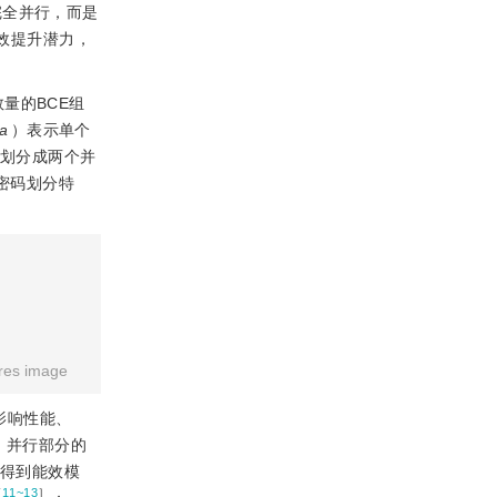
完全并行，而是
效提升潜力，
量的BCE组
a
）表示单个
划分成两个并
密码划分特
res image
影响性能、
、并行部分的
而得到能效模
［
11~13
］