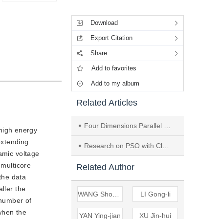
Tools
Download
Export Citation
Share
Add to favorites
Add to my album
Related Articles
Four Dimensions Parallel Processing Architecture for Block Cipher
 high energy
extending
Research on PSO with Clusters and Heterogeneity
amic voltage
 multicore
Related Author
the data
ller the
WANG Shou-cheng
LI Gong-li
 number of
when the
YAN Ying-jian
XU Jin-hui