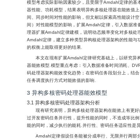
模型考虑实际影响因素较少，且受限于Amdahl定律的基
器性能、功耗模型，结果表明异构多核处理器在能效值上
间、同步时间对性能的影响，但文献以探索高性能设计空
间）对性能模型的影响，扩展Amdahl定律，引入数据准
理器扩展Amdahl定律建模，说明动态频率变化对多核处
Amdahl定律，建立多种类型异构核处理器架构的性能
的权衡上能取得更好的结果.
本文在现有扩展Amdahl定律研究基础上，以研究
器能效模型.模型重点考虑：引入数据准备时间消耗、D
码处理器架构能效变化趋势；在密码任务段划分上，结合实
任务调度执行方式对能效值的影响.
3
异构多核密码处理器能效模型
3.1
异构多核密码处理器架构分析
现有研究表明，异构多核处理器架构在能效上有更好
过开发密码任务并行性，提升性能的同时，不造成等比例
能的同时，减少执行的能耗.并行性、密码任务适应性是
Amdahl定律假设任务能被分成串行、无限并行两