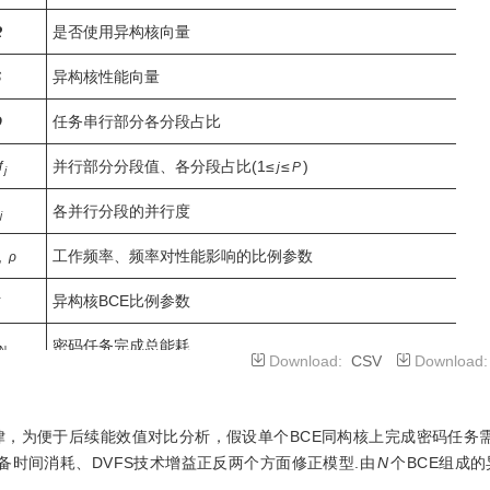
R
是否使用异构核向量
S
异构核性能向量
Q
任务串行部分各分段占比
并行部分分段值、各分段占比(1≤
≤
)
f
j
P
j
各并行分段的并行度
j
,
工作频率、频率对性能影响的比例参数
ρ
异构核BCE比例参数
σ
密码任务完成总能耗
N
Download:
CSV
Download
,
串行计算、并行计算、数据调度准备能耗
E
p
DP
异构核活跃能耗、异构核空闲能耗
定律，为便于后续能效值对比分析，假设单个BCE同构核上完成密码任务
 K
备时间消耗、DVFS技术增益正反两个方面修正模型.由
N
个BCE组成
同构核空闲能耗比例、数据准备平均能耗
e
dp