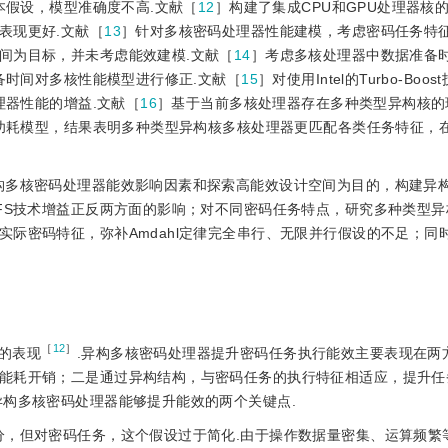
本假设，模型准确度不高.文献［
12
］构建了集成CPU和GPU处理器核
表现更好.文献［
13
］针对多核密码处理器性能建模，考虑密码任务特
间为目标，并未考虑能效建模.文献［
14
］考虑多核处理器中数据准备
备时间对多核性能模型进行修正.文献［
15
］对使用Intel的Turbo-Bo
理器性能的增益.文献［
16
］基于当前多核处理器存在多种类型异构核的
与功耗模型，结果表明多种类型异构核多核处理器更匹配各类任务特征，
异构多核密码处理器能效影响因素和探索高能效设计空间为目的，构建异
VFS技术增益正反两方面的影响；对不同密码任务特点，研究多种类型
际密码特征，弥补Amdahl定律完全串行、无限并行假设的不足；同
［
12
］
的表现
.异构多核密码处理器提升密码任务执行能效主要表现在两
能耗开销；二是通过异构结构，与密码任务的执行特征相适应，提升任
异构多核密码处理器能够提升能效的两个关键点.
部分，但对密码任务，这个假设过于简化.由于操作数据量密集、运算频繁