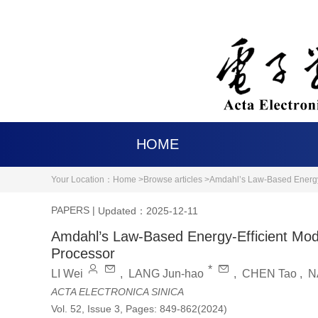
HOME
Your Location：
Home >
Browse articles >
Amdahl’s Law-Based Energy-
PAPERS
|
Updated：2025-12-11
Amdahl’s Law-Based Energy-Efficient Mod
Processor
*
LI Wei
,
LANG Jun-hao
,
CHEN Tao
,
N
ACTA ELECTRONICA SINICA
Vol. 52, Issue 3, Pages: 849-862(2024)