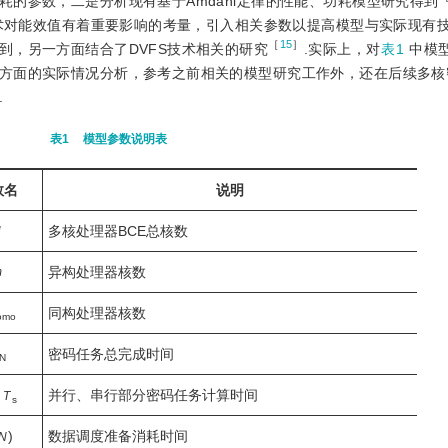
的参数，二是分析现有基于Amdahl定律的性能、功耗模型研究得到
技术对能效值有着重要影响的考量，引入相关参数以提高模型与实际现有
［
15
］
到，另一方面结合了DVFS技术相关的研究
.实际上，对
表1
中模
方面的实际情况分析，参考之前相关的模型研究工作外，还在后续多核
.
表1
模型参数说明表
数名
说明
多核处理器BCE总核数
N
异构处理器核数
m
同构处理器核数
omo
密码任务总完成时间
N
,
并行、串行部分密码任务计算时间
T
s
)
数据调度准备消耗时间
N