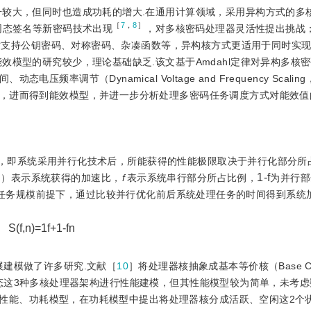
升较大，但同时也造成功耗的增大.在通用计算领域，采用异构方式的多
［
7
，
8
］
同态签名等新密码技术出现
，对多核密码处理器灵活性提出挑战
要同时支持公钥密码、对称密码、杂凑函数等，异构核方式更适用于同时实
效模型的研究较少，理论基础缺乏.该文基于Amdahl定律对异构多核
调节（Dynamical Voltage and Frequency Scalin
，进而得到能效模型，并进一步分析处理多密码任务调度方式对能效值
，即系统采用并行化技术后，所能获得的性能极限取决于并行化部分所
1
-
f
）表示系统获得的加速比，
f
表示系统串行部分所占比例，
为并行部
处理任务规模前提下，通过比较并行优化前后系统处理任务的时间得到系统
S
(
f
,
n
)
=
1
f
+
1
-
f
n
展建模做了许多研究.文献［
10
］将处理器核抽象成基本等价核（Base C
异构、动态这3种多核处理器架构进行性能建模，但其性能模型较为简单，未考
器的性能、功耗模型，在功耗模型中提出将处理器核分成活跃、空闲这2个