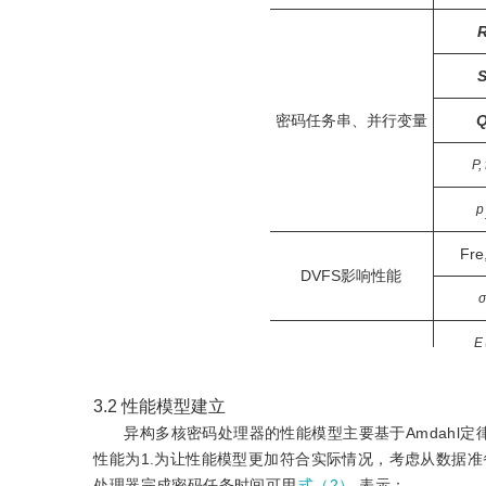
密码任务串、并行变量
P, 
p
Fre
DVFS影响性能
E
,
E
E
s
3.2
性能模型建立
功耗变量
异构多核密码处理器的性能模型主要基于Amdahl
E,
性能为1.为让性能模型更加符合实际情况，考虑从数据准
,
K
s
处理器完成密码任务时间可用
式（2）
表示：