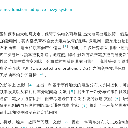
punov function
;
adaptive fuzzy system
压和频率由大电网决定，保障了供电的可靠性.当大电网出现故障、线
式的微电网，其内部负荷不会受大电网故障的影响.微电网一般采用分层
［
1
］
布不均衡，电压和频率会产生偏差
.对此，许多研究者采用集中控
式二次电压和频率控制策略，通过使用事件触发方法来减少控制器更新
性能.与集中式方案相比，分布式控制策略具有可靠性、弹性等特点.微
电源（Distributed Generations，DG）之间交换物理信
［
3
］
无功功率均分等目标
.
的影响上.文献［
4
］提出一种基于事件触发的电压分布式协同控制，可
频率恢复以及有功功率分配问题.文献［
5
］提出了一种分布式事件触发
通信，减少了通信负担，但未考虑通信中断对系统的影响.文献［
6
］研
预测机制的自触发控制以降低通信成本.文献［
7
］提出了一种新的具有
证电压和频率限制在给定范围内.
、扰动、噪声、故障等问题，文献［
8
］提出一种离散分布式二次控制