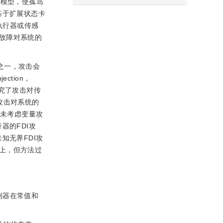
性模型，使孤岛
基于扩展状态卡
执行器或传感
故障对系统的
之一，攻击会
jection，
究了攻击对传
攻击对系统的
但未考虑变量攻
器的FDI攻
知无界FDI攻
上，但方法过
制器在常值和