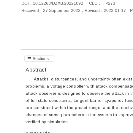
DOI：
10.12263/DZXB.20221092
CLC：
TP273
Received：
27 September 2022
，
Revised：
2023-01-17
，
P
Cite this article
PDF
Sections
Abstract
Attacks, disturbances, and uncertainty often exis
problems, a voltage controller with attack compensatio
attack observer is designed to observe the attack in 
of full state constraints, tangent barrier Lyapunov fun
are constraint within the preset range, and the reacti
changes of some parameters in the system to improve th
verified by simulation.