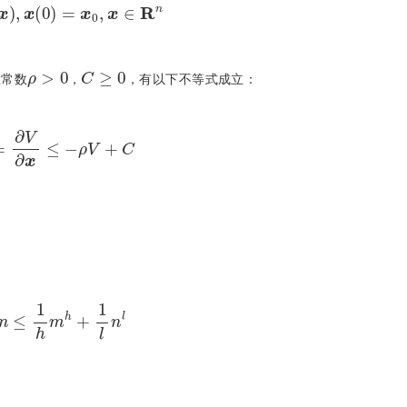
f
(
x
)
,
x
(
0
)
=
x
0
,
x
∈
R
n
ρ
>
0
C
≥
0
在常数
，
，有以下不等式成立：
V
˙
=
∂
V
∂
x
≤
-
ρ
V
+
C
m
n
≤
1
h
m
h
+
1
l
n
l