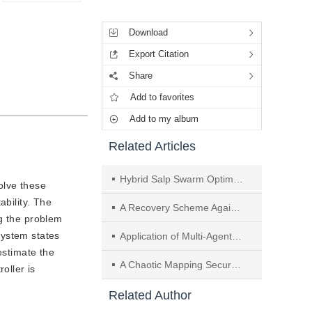
Tools
Download
Export Citation
Share
Add to favorites
Add to my album
Related Articles
Hybrid Salp Swarm Optimization Control Strategy for Microgrid Grid-Connected and Islanded Mode Switching System
olve these
ability. The
A Recovery Scheme Against Malware Attacks in Virtualization System
ng the problem
 system states
Application of Multi-Agent Reinforcement Learning in Robot Soccer
estimate the
A Chaotic Mapping Secure Communication System Based on Hierarchical Key
oller is
Related Author