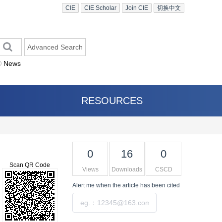
CIE
CIE Scholar
Join CIE
切换中文
Advanced Search
News
RESOURCES
0
16
0
Scan QR Code
Views
Downloads
CSCD
Alert me
when the article has been cited
Submit