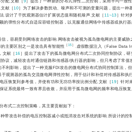
分配.文献［
9
］提出了一种新的分布式弹性二次控制，采用平均一致
.文献［
10
］为了解决参数扰动、噪声和不可测的变量问题，提出一种
法.设计了干扰观测器估计扩展状态值和随机噪声.文献［
11~13
］针对
颖的弹性分布式自适应容错控制器，以克服通信网络中传感器或执行器
通信，容易受到网络攻击的影响.网络攻击被视为孤岛微电网的主要威胁
［
15
］
障的主要区别之一是攻击具有智能性
.虚假数据注入（False Data In
，文献［
16
］提出了攻击下的孤岛微电网分布式二次协同控制协议，研
制协议，减轻攻击对通信链路和传感器/执行器的影响，但只考虑了常值
不利影响，提出了一种克服FDI攻击的微电网分布式协同控制算法，
基于观测器的孤岛交流微电网弹性控制，用于估计和补偿对传感器和执行
电压恢复到参考值，并使有功和无功功率按比例分配.文献［
19
］针对未
保证系统最终一致有界且
收敛，并应用于孤岛微电网的频率和电压恢复
分布式二次控制策略，其主要贡献如下：
一种带攻击补偿的电压控制器减小或抵消攻击对系统的影响.所设计的控