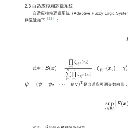
2.3
自适应模糊逻辑系统
自适应模糊逻辑系统（Adaptive Fuzzy Logic
［
23
］
糊逼近如下
：
S
(
x
)
=
∏
c
=
1
i
ξ
F
c
i
,
j
(
x
c
)
ξ
x
∑
F
¯
j
=
c
c
1
i
i
,
,
j
j
M
(
)
x
2
∏
c
2
)
c
(
=
θ
=
γ
¯
1
式中，
，
ψ
=
(
ψ
1
ψ
2
⋯
ψ
N
)
Τ
是自适应可调参数向量
s
u
p
x
∈
ϑ
式中，
是最小模糊逼近误差.