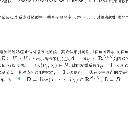
angent Barrier Lyapunov Function， BLF-Tan）约束
自适应模糊系统对模型中一些参变量的变化进行估计，以提高控制器的自
电源通过稀疏通信网络彼此通信，其通信拓扑可以用有向图表示.设有
E
⊂
V
×
V
×
A
=
[
a
i
j
]
∈
R
N
×
N
集
，
表示笛卡尔积.定义
为图
G
(
ν
¯
j
,
ν
¯
i
)
∈
E
a
i
j
=
1
从顶点
i
接收信息，那么
，此时权重系数
，否则
r
i
=
1
r
i
=
0
牵制节点，其对应的边的增益
，否则
.在图中顶点的度是
D
=
d
i
a
g
(
d
¯
1
,
⋯
,
d
¯
N
)
∈
R
N
×
N
L
=
D
-
A
∈
［
20
］
阵
L
为
：
，