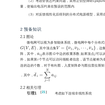
（2）考虑全状态约束问题，采用正切型障碍Lyapunov函数（T
量，使输出电压约束在预设的范围内.
（3）对反馈线性化后得到的分布式电源模型，采用
2
预备知识
2.1
图论
微电网可以视为多智能体系统，微电网中每个分布式
G
(
V
,
E
)
V
⋯
=
,
{
ν
ν
¯
¯
n
1
}
,
ν
¯
2
,
，其中顶点集
，边
a
i
j
阵，其中，
表示图
G
中边的权重系数.如果顶点
j
可以
外，如果第
i
个节点可以访问领航者信息，该节点被称为
连的边的个数，对于有向图，入度矩阵
D
与图拉普拉斯矩
d
¯
i
=
∑
j
=
1
N
a
i
j
，其中，
.
2.2
相关引理
［
21
］
引理1
  考虑如下连续非线性系统