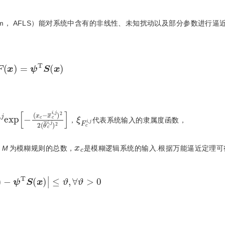
 System， AFLS）能对系统中含有的非线性、未知扰动以及部分参数进行逼近
F
(
x
)
=
ψ
Τ
S
(
x
)
c
c
i
i
ξ
i
,
,
j
F
j
e
)
c
2
x
i
p
,
j
(
-
x
(
x
c
c
)
-
ξ
F
c
i
,
j
，
代表系统输入的隶属度函数，
x
c
，
M
为模糊规则的总数，
是模糊逻辑系统的输入.根据万能逼近定理可
R
n
F
(
x
)
-
ψ
Τ
S
(
x
)
≤
ϑ
,
∀
ϑ
>
0