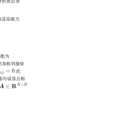
所设计的状态变
适应能力.
向图为
的加权邻接矩
a
i
j
=
0
.此
指与该顶点相
R
N
×
N