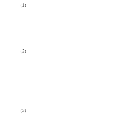
（1）
（2）
（3）