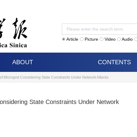
Article
Picture
Video
Audio
ABOUT
CONTENTS
of Microgrid Considering State Constraints Under Network Attacks
Considering State Constraints Under Network