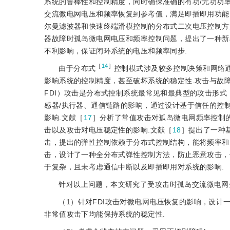
系统的鲁棒性和控制精度，同时确保准确的有功/无功功率
交流微电网电压和频率恢复到参考值，满足即插即用功能
尔曼滤波器和快速终端滑模控制的分布式二次电压控制方
器故障时孤岛微电网电压和频率控制问题，提出了一种新
不利影响，保证闭环系统的电压和频率同步.
［
14
］
由于分布式
控制模式涉及较多控制决策和网络
影响系统的控制精度，甚至破坏系统的稳定性.攻击与故
FDI）攻击是分布式控制系统最常见和最典型的攻击形式
感器/执行器、通信链路的影响，通过设计基于信任的控
影响.文献［
17
］分析了常值攻击对孤岛微电网频率控制的
击以及攻击对电压稳定性的影响.文献［
18
］提出了一种
击，提出的弹性控制依赖于分布式控制结构，能将频率和
击，设计了一种全分布式弹性控制方法，防止恶意攻击，
于复杂，且未考虑通信中断以及即插即用对系统的影响.
针对以上问题，本文研究了受攻击时孤岛交流微电网
（1）针对FDI攻击对微电网电压恢复的影响，设计
非常值攻击下均能保持系统的稳定性.