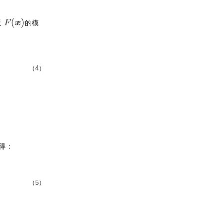
F
(
x
)
.
的模
（4）
得：
（5）