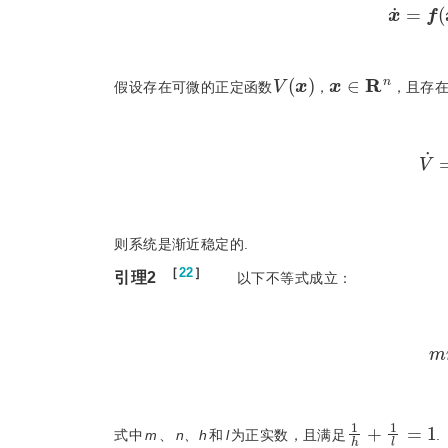
x
˙
=
V
(
x
)
x
∈
R
n
假设存在可微的正定函数
，
，且存
则系统是渐近稳定的.
［
22
］
引理2
  以下不等式成立：
1
h
+
1
l
=
1
式中
m
、
n、h
和
l
为正实数，且满足
.