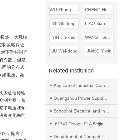
WU Zhong-qiang
CHENG Hong-qiang
YE Shi-feng
LIAO Xiao-bing
路损坏、大规模
YIN Jin-xiao
WANG Hou-neng
控制策略保证
LIU Wei-dong
JIANG Yi-xin
制对下垂控制产
的次数，但是
电网的分布式
Related Institution
息（如电压、频
Key Lab of Industrial Computer Control Engineering of Hebei Province, Yanshan University
减少通信传输
Guangzhou Power Supply Bureau of Guangdong Grid Co., Ltd., Guangzhou
控制方案，所
究了电压和频
School of Electrical and Information Engineering, Wuhan Institute of Technology
约束变化率的
.61741 Troops PLA Beijing China
策略，提高了
Department of Computer Science and Technology Tsinghua University Beijing China