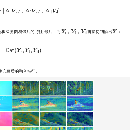
A
r
V
v
i
d
e
o
A
f
V
v
i
d
e
o
A
d
V
d
]
Y
r
Y
f
Y
d
Y
流和深度图增强后的特征.最后，将
，
，
拼接得到输出
：
Y
=
C
a
t
(
Y
r
,
Y
f
,
Y
d
)
性信息后的融合特征.