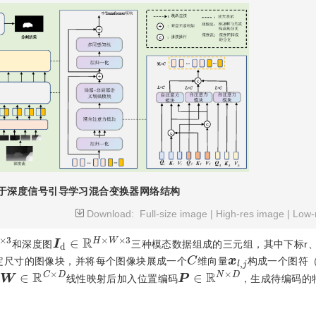
于深度信号引导学习混合变换器网络结构
Download:
Full-size image
|
High-res image
|
Low-
×
3
I
d
∈
R
H
×
W
×
3
和深度图
三种模态数据组成的三元组，其中下标r、
C
x
l
,
j
定尺寸的图像块，并将每个图像块展成一个
维向量
构成一个图符（t
W
∈
R
C
×
D
P
∈
R
N
×
D
线性映射后加入位置编码
，生成待编码的