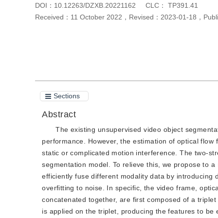
DOI：
10.12263/DZXB.20221162
CLC：
TP391.41
Received：
11 October 2022
，
Revised：
2023-01-18
，
Pub
Cite this article
PDF
Sections
Abstract
The existing unsupervised video object segmentat
performance. However, the estimation of optical flow fre
static or complicated motion interference. The two-str
segmentation model. To relieve this, we propose to a
efficiently fuse different modality data by introducin
overfitting to noise. In specific, the video frame, opt
concatenated together, are first composed of a triplet
is applied on the triplet, producing the features to be