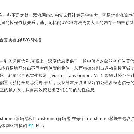
存在一些不足之处：双流网络结构复杂且计算开销较大，容易对光流噪声
间的长程依赖关系；基于记忆的UVOS方法需要大量的内存开销来存储
变换器的UVOS网络.
中引入深度信号.直观上，深度信息提供了一帧中所有对象的空间位置
以很容易地区分出不同空间位置的物体，从而精确分割出运动目标区域.
化的视觉变换器（Vision Transformer，ViT）能够以较小
偏置而获得全局感受野.最后，变换器本身具备良好的处理多模态信号
互依赖关系，从而高效挖掘出它们之间的共性信息.
mer编码器和Transformer解码器.在每个Transformer模块中包
具体网络结构如
图1
所示.