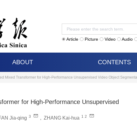
Article
Picture
Video
Audio
ABOUT
CONTENTS
ed Mixed Transformer for High-Performance Unsupervised Video Object Segmenta
sformer for High-Performance Unsupervised
3
1
2
FAN Jia-qing
,
ZHANG Kai-hua