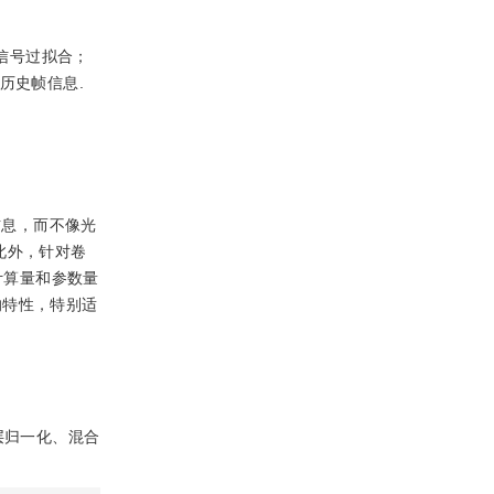
信号过拟合；
历史帧信息.
信息，而不像光
此外，针对卷
的计算量和参数量
的特性，特别适
含层归一化、混合