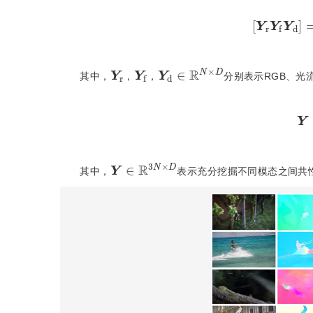
[
Y
r
Y
f
Y
d
]
=
[
Y
r
Y
f
Y
d
∈
R
N
×
D
其中，
，
，
分别表示RGB、光
Y
∈
R
3
N
×
D
其中，
表示充分挖掘不同模态之间共