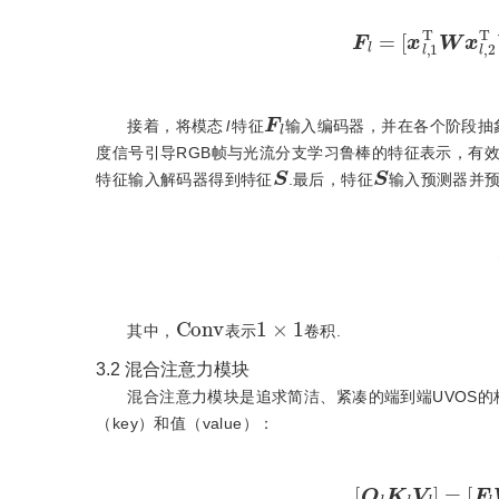
F
l
=
[
x
l
,
1
T
W
x
F
l
接着，将模态
l
特征
输入编码器，并在各个阶段抽象产
度信号引导RGB帧与光流分支学习鲁棒的特征表示，有
S
S
特征输入解码器得到特征
.最后，特征
输入预测器并
C
o
n
v
1
×
1
其中，
表示
卷积.
3.2
混合注意力模块
混合注意力模块是追求简洁、紧凑的端到端UVOS的
（key）和值（value）：
[
Q
l
K
l
V
l
]
=
[
F
l