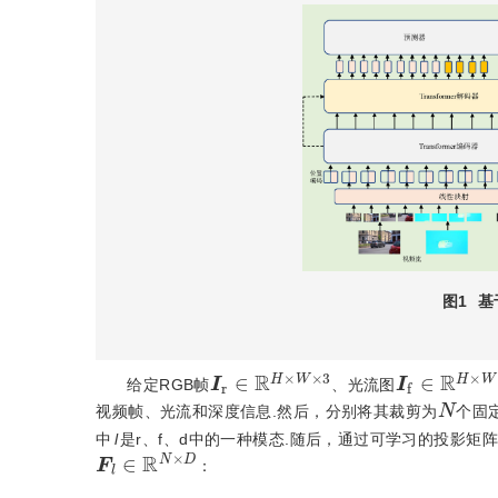
图1
基
I
r
∈
R
H
×
W
×
3
I
f
∈
R
H
×
W
给定RGB帧
、光流图
N
视频帧、光流和深度信息.然后，分别将其裁剪为
个固
中
l
是r、f、d中的一种模态.随后，通过可学习的投影矩阵
F
l
∈
R
N
×
D
：