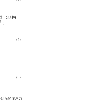
后，分别将
N
×
D
：
（4）
（5）
.得到后的注意力