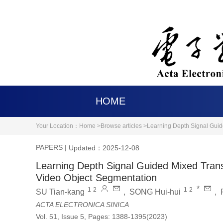
HOME
Your Location：
Home >
Browse articles >
Learning Depth Signal Guid
PAPERS
|
Updated：2025-12-08
Learning Depth Signal Guided Mixed Tran
Video Object Segmentation
*
1
2
1
2
SU Tian-kang
,
SONG Hui-hui
,
ACTA ELECTRONICA SINICA
Vol. 51, Issue 5, Pages: 1388-1395(2023)