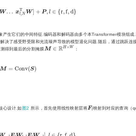
l
,
2
T
W
.
.
.
x
l
,
N
T
W
]
+
P
,
l
∈
{
r
,
f
,
d
}
生它们的中间特征.编码器和解码器由多个本Transformer模块组成
效解决了感受野受限和光流噪声导致的模型退化问题.随后，通过跳跃连
M
∈
R
H
×
W
预测得到最后的分割掩膜
：
M
=
C
o
n
v
(
S
)
F
l
核心设计.如
图2
所示，首先使用线性映射层将
映射到对应的查询（qu
W
q
,
l
F
l
W
k
,
l
F
l
W
v
,
l
]
,
l
∈
{
r
,
f
,
d
}