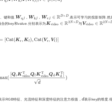
W
q
,
l
W
k
,
l
W
v
,
l
∈
R
D
×
D
、键和值.
，
，
.表示可学习的投影矩阵.然
K
v
i
d
e
o
∈
R
2
N
×
D
V
v
i
d
e
o
∈
R
2
的key和value.分别表示为
与
d
e
o
]
=
[
C
a
t
(
K
r
,
K
f
)
,
C
a
t
(
V
r
,
V
f
)
]
(
[
Q
r
K
v
i
d
e
o
T
Q
f
K
v
i
d
e
o
T
Q
d
K
d
T
]
d
)
d
表示RGB特征、光流特征和深度特征的注意力权值，
表示key的维度