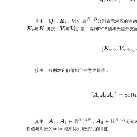
Q
l
K
l
V
l
∈
R
N
×
D
其中，
，
，
分别表示对应的查询
K
r
K
f
V
r
V
f
与
拼接，
与
拼接，得到RGB帧和光流分支融合
[
K
v
i
d
e
o
V
v
i
接着，分别对它们做如下注意力操作：
[
A
r
A
f
A
d
]
=
S
o
f
t
m
a
x
A
r
A
f
∈
R
N
×
2
N
A
d
∈
R
N
×
N
其中，
，
，
分别
权值与对应的value相乘得到增强后的特征：