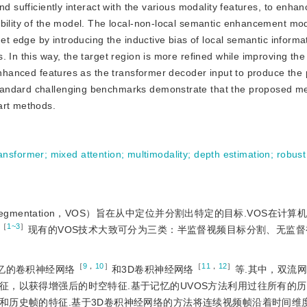
d sufficiently interact with the various modality features, to enhan
ability of the model. The local-non-local semantic enhancement mod
get edge by introducing the inductive bias of local semantic informat
 In this way, the target region is more refined while improving the 
 enhanced features as the transformer decoder input to produce the 
tandard challenging benchmarks demonstrate that the proposed m
art methods.
ransformer
;
mixed attention
;
multimodality
;
depth estimation
;
robust
 Segmentation，VOS）旨在从中定位并分割出特定的目标.VOS在计
［
1~3
］
现有的VOS技术大致可分为三类：半监督视频目标分割、无监
［
9
，
10
］
［
11
，
12
］
忆的卷积神经网络
和3D卷积神经网络
等.其中，双流
征，以获得增强后的时空特征.基于记忆的UVOS方法利用过往所有的
和历史帧的特征.基于3D卷积神经网络的方法将连续视频帧沿着时间维