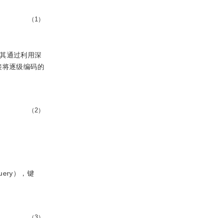
（1）
.其通过利用深
接将逐级编码的
（2）
ery），键
（3）