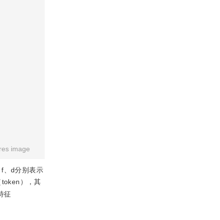
res image
f、d分别表示
oken），其
特征