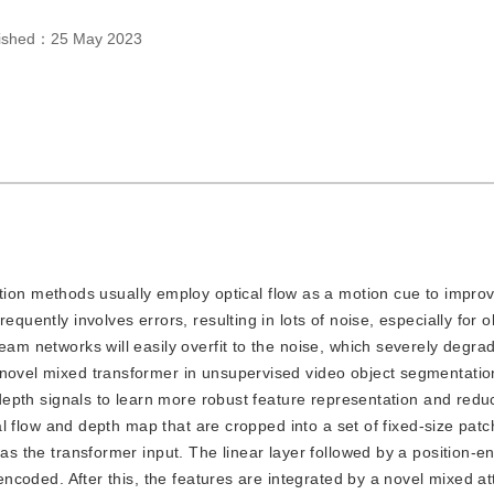
lished：
25 May 2023
ion methods usually employ optical flow as a motion cue to impro
quently involves errors, resulting in lots of noise, especially for o
eam networks will easily overfit to the noise, which severely degra
 novel mixed transformer in unsupervised video object segmentatio
g depth signals to learn more robust feature representation and red
ical flow and depth map that are cropped into a set of fixed-size pat
 as the transformer input. The linear layer followed by a position-e
 encoded. After this, the features are integrated by a novel mixed at