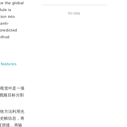
ce the global
ule is
No data
ion into
anti-
predicted
ethod
 features
算机视觉中是一项
督视频目标分割
网络方法利用光
历史帧信息，将
度拼接，再输