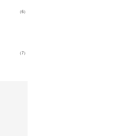
（6）
（7）