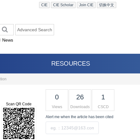
CIE
CIE Scholar
Join CIE
切换中文
Advanced Search
News
RESOURCES
tion
0
26
1
Scan QR Code
Views
Downloads
CSCD
Alert me
when the article has been cited
Submit