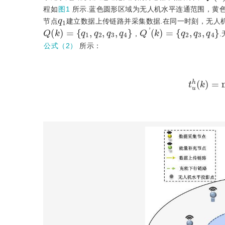
程如
图1
所示.蓝色圆形区域为无人机水平连通范围，黄
q
1
节点
建立数据上传链路并采集数据.在同一时刻，无人
Q
k
=
q
1
,
q
2
,
q
3
,
q
4
Q
'
k
=
q
2
,
q
3
,
q
4
，
公式（2）
所示：
t
u
h
k
=