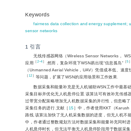
Keywords
fairness data collection and energy supplement
;
sensor networks
1
引言
无线传感器网络（Wireless Sensor Networks， W
［
2~4
］
［
5
应用
.然而，复杂环境下WSN易出现“信息孤岛”
（Unmanned Aerial Vehicle，UAV）凭借成本低
［
12
］
等问题，扩展了WSN的应用场景和工作效果.
数据采集和能量补充是无人机辅助WSN工作中最基础
采集目标并优化无人机悬停位置.该算法可有效补充传感
过带宽分配策略增加无人机数据采集的并行性，但忽略了
采集任务的进行.文献［
15
］中，作者使用KKT（Karu
s
路线.该算法加快了无人机采集数据的进度，但无人机不
中，作者通过整数规划方法对数据采集和能量补充同时进
人机悬停时长，但无法平衡无人机悬停阶段用于数据采集