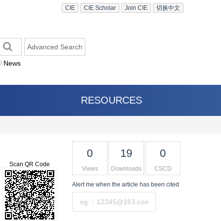
CIE
CIE Scholar
Join CIE
切换中文
Advanced Search
News
RESOURCES
0
19
0
Scan QR Code
Views
Downloads
CSCD
Alert me
when the article has been cited
Submit