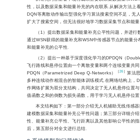
性，以及数据采集和能量补充的内在联系.从解决方法上看，
DQN等离散动作输出型强化学习算法搜索空间不足，无人
扩大了搜索空间，但无法很好地学习数据采集节点和能量
（1）提出数据采集和能量补充公平性问题，并进行
通过WSN获得的能量补充和WSN中传感器节点的能量
和能量补充的公平性.
（2）提出一种基于深度强化学习的DPDQN（Double P
飞行路线和悬停位置由一个离散变量和两个连续变量共同决
［
26
］
PDQN（Parametrized Deep Q-Networks）
算法
多种连续动作相混合的智能体训练模式.在网络结构上，DP
作网络扩展为双分支结构，共同决定了无人机悬停位置与
值函数之和的倒数为损失函数，用于学习无人机悬停位置
本文结构如下：第一部分介绍无人机辅助无线传感器
建模数据采集和能量补充公平性问题；第三部分详细介绍D
性、能量补充公平性、飞行距离以及其他影响公平性的指
后，第五部分对全文进行总结.