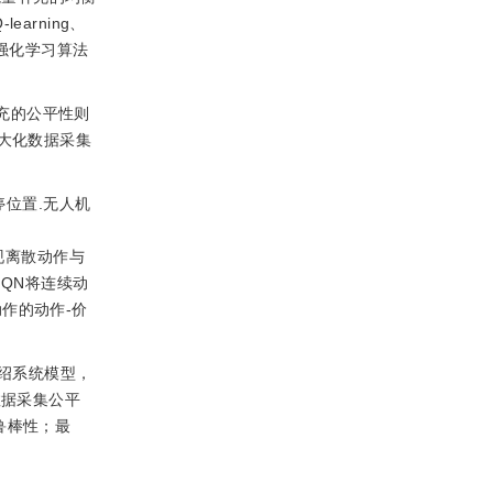
rning、
强化学习算法
充的公平性则
大化数据采集
悬停位置.无人机
现离散动作与
DQN将连续动
作的动作-价
绍系统模型，
数据采集公平
鲁棒性；最