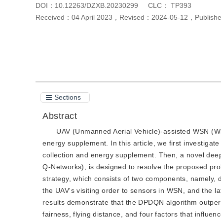
DOI：
10.12263/DZXB.20230299
CLC：
TP393
Received：
04 April 2023
，
Revised：
2024-05-12
，
Publis
Cite this article
PDF
Sections
Abstract
UAV (Unmanned Aerial Vehicle)-assisted WSN (Wir
energy supplement. In this article, we first investiga
collection and energy supplement. Then, a novel de
Q-Networks), is designed to resolve the proposed pr
strategy, which consists of two components, namely, 
the UAV's visiting order to sensors in WSN, and the l
results demonstrate that the DPDQN algorithm outperfo
fairness, flying distance, and four factors that influe