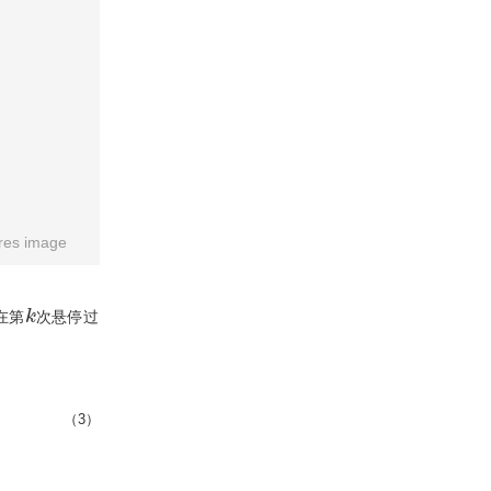
res image
k
在第
次悬停过
（3）