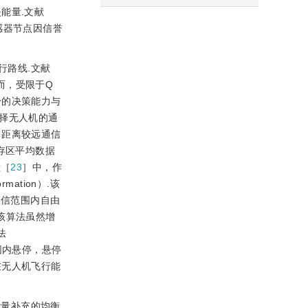
能量.文献
感器节点因信誉
行路线.文献
而，受限于Q
身的决策能力与
算法选择无人机的通
了距离较远通信
存区平均数据
献［
23
］中，作
mation）.该
通信范围内自由
线.该算法虽然增
法
通信范围内悬停，悬停
在无人机飞行能
能量补充的均衡