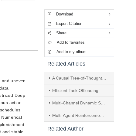
Tools
Download
Export Citation
Share
Add to favorites
Add to my album
Related Articles
A Causal Tree-of-Thought-Based Model for Battery State-of-Charge Prediction in Electric Vehicles
on and uneven
 data
Efficient Task Offloading Based on Traffic Prediction in IoV-Enabled Edge Computing
etrized Deep
uous action
Multi-Channel Dynamic Spectrum Access Based on Multi-Agent Proximal Policy Optimization
 schedules
Multi-Agent Reinforcement Learning Enabled Spectrum Sharing for Vehicular Networks
. Numerical
eplenishment
Related Author
t and stable.