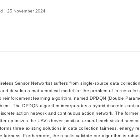
hed：
25 November 2024
eless Sensor Networks) suffers from single-source data collecti
te and develop a mathematical model for the problem of fairness for
ep reinforcement learning algorithm, named DPDQN (Double Param
oblem. The DPDQN algorithm incorporates a hybrid discrete-contin
discrete action network and continuous action network. The former
atter optimizes the UAV’s hover position around each visited sensor
rms three existing solutions in data collection fairness, energy r
nce fairness. Furthermore, the results validate our algorithm is robus