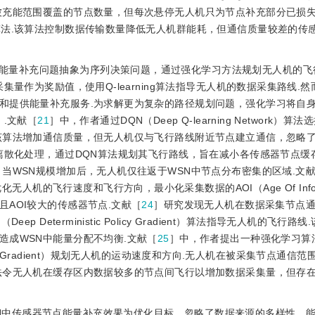
被充能范围覆盖的节点数量，但每次悬停无人机只为节点补充部分已损失
法.该算法控制数据传输数量降低无人机群能耗，但通信质量较差的传
能量补充问题抽象为序列决策问题，通过强化学习方法规划无人机的飞
量作为奖励值，使用Q-learning算法指导无人机的数据采集路线.然
和提供能量补充服务.为求解更为复杂的路径规划问题，强化学习将自
］
.文献［
21
］中，作者通过DQN（Deep Q-learning Network）
该算法增加通信质量，但无人机仅与飞行路线附近节点建立通信，忽略
离散化处理，通过DQN算法规划其飞行路线，旨在减小各传感器节点缓
当WSN规模增加后，无人机仅往返于WSN中节点分布密集的区域.文
ic）算法优化无人机的飞行速度和飞行方向，最小化采集数据的AOI（Age Of Infor
AOI较大的传感器节点.文献［
24
］研究发现无人机在数据采集节点
Deterministic Policy Gradient）算法指导无人机的飞行路
造成WSN中能量分配不均衡.文献［
25
］中，作者提出一种强化学习算
istic Policy Gradient）规划无人机的运动速度和方向.无人机在被采集节点
法令无人机在缓存区内数据较多的节点间飞行以增加数据采集量，但存
N中传感器节点能量补充效果为优化目标，忽略了数据来源的多样性、