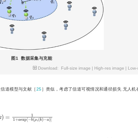
图1
数据采集与充能
Download:
Full-size image
|
High-res image
|
Low-
文信道模型与文献［
25
］类似，考虑了信道可视情况和通径损失.无人机
S
k
=
1
1
+
a
e
x
p
-
b
ρ
i
k
-
a
ρ
i
k
q
i