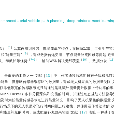
unmanned aerial vehicle path planning
;
deep reinforcement learnin
［
1
］
SN）
以其自组织性强、部署简单等特点，在国防军事、工业生产等
］
［
6
］
和“能量空洞”
，造成数据传递受阻，节点能量补充困难等问题.近
［
7~9
］
［
10
］
［
11
、速度快、续航长等优势
，辅助WSN解决无线覆盖
、数据分发
、最重要的工作之一.文献［
13
］中，作者通过拉格朗日乘子法和几何
器能量，但忽略传感器缓存区的数据量，造成无人机采集的数据量受限.
获得低带宽的传感器节点只能通过消耗额外能量提升数据上传功率的事
h Kuhn Tucker）条件分配采集和充能的时间，并通过动态规划方法指
能及时为低能量传感器节点进行能量补充，影响了无人机采集的数据量.
行场景下的无人机最小飞行时间问题进行建模，并使用遗传算法求解.
和能量补充的时间，造成能量补充效果较差.文献［
17
］提出一种基于