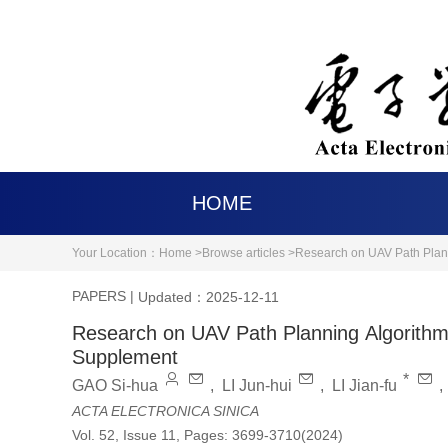
HOME
Your Location：
Home >
Browse articles >
Research on UAV Path Plann
PAPERS
|
Updated：2025-12-11
Research on UAV Path Planning Algorithm 
Supplement
*
GAO Si-hua
,
LI Jun-hui
,
LI Jian-fu
ACTA ELECTRONICA SINICA
Vol. 52, Issue 11, Pages: 3699-3710(2024)