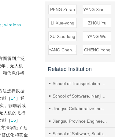
PENG Zi-ran
YANG Xiao-yang
LI Xue-yong
ZHOU Yu
g
;
wireless
XU Xiao-long
YANG Wei
YANG Chen-yi
CHENG Yong
方面得到广泛
些年，无人机
Related Institution
］
和信息传播
School of Transportation and Electrical Engineering, Hunan University of Technology
方法选择数据
School of Software, Nanjing University of Information Science and Technology
文献［
14
］通
实，影响后续
Jiangsu Collaborative Innovation Center of Atmospheric Environment and Equipment Technology
导无人机的飞行
文献［
16
］
Jiangsu Province Engineering Research Center of Advanced Computing and Intelligent Services
该方法缩短了无
School of Software, Southeast University
交替优化和黄金