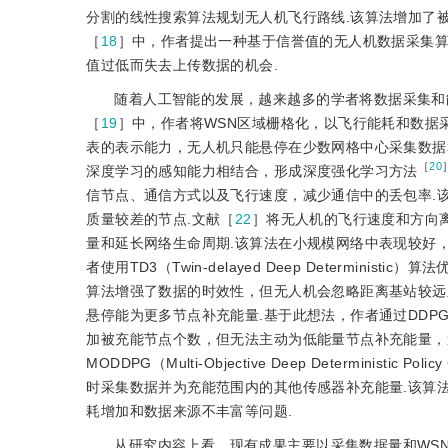
分割的线性搜索算法规划无人机飞行路线.该算法增加了
［
18
］中，作者提出一种基于信誉值的无人机数据采集算
值过低而失去上传数据的机会.
随着人工智能的发展，越来越多的学者将数据采集和
［
19
］中，作者将WSN区域栅格化，以飞行能耗和数据采集
表的表示能力，无人机只能悬停在少数网格中心采集数据
［
20
深度学习的感知能力相结合，形成深度强化学习方法
信节点、通信方式以及飞行速度，减少通信中的丢包率.
质量较差的节点.文献［
22
］将无人机的飞行速度和方向
量和延长网络生命周期.该算法在小规模网络中表现较好，
者使用TD3（Twin-delayed Deep Determinist
算法增强了数据的时效性，但无人机会忽略距离基站较远且
悬停能为更多节点补充能量.基于此想法，作者通过DDPG（Deep 
加被充能节点个数，但无法主动为低能量节点补充能量，
MODDPG（Multi-Objective Deep Determin
时采集数据并为充能范围内的其他传感器补充能量.该算
耗增加和数据来源不丰富等问题.
从研究内容上看，现有成果主要以采集数据量和WS