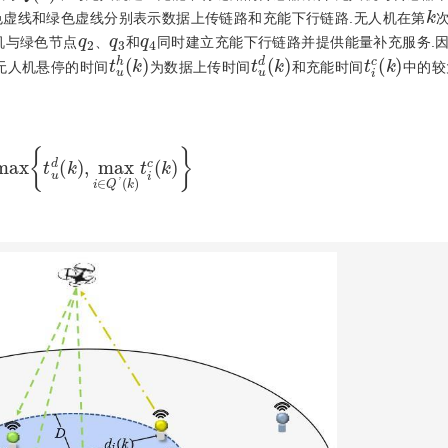
k
色虚线和绿色虚线分别表示数据上传链路和充能下行链路.无人机在第
q
2
q
3
q
4
机与绿色节点
、
和
同时建立充能下行链路并提供能量补充服务.
t
u
h
k
t
u
d
k
t
i
c
k
.无人机悬停的时间
为数据上传时间
和充能时间
中的较
m
a
x
t
u
d
k
,
m
a
x
i
∈
Q
'
k
t
i
c
k