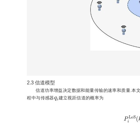
2.3
信道模型
信道功率增益决定数据和能量传输的速率和质量.本
q
i
程中与传感器
建立视距信道的概率为
P
i
L
o
a
b