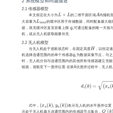
2
系统模型和问题描述
2.1
传感器模型
L
×
L
A
本文假定在大小为
的二维平面区域
内随机
L
m
a
x
大容量为
的缓冲区用于存储数据，同时配备最大能
q
i
据，填充缓冲区直至容量上限.
可通过配备的唯一天线
机，或从无人机获取能量补充.
2.2
无人机模型
H
当无人机处于巡航状态时，在固定高度
，以恒定
q
i
机选择连通范围内的单个传感器
为数据采集节点，与之
时，无人机分别与连通范围内的其他所有传感器建立充能
k
链路，巡航至下一悬停位置.在第
次悬停过程中，无人机
d
i
k
=
x
x
u
k
,
y
u
k
式中，
表示无人机的水平悬停位置
Q
'
k
示处于无人机最大连通范围内的传感器节点集合，