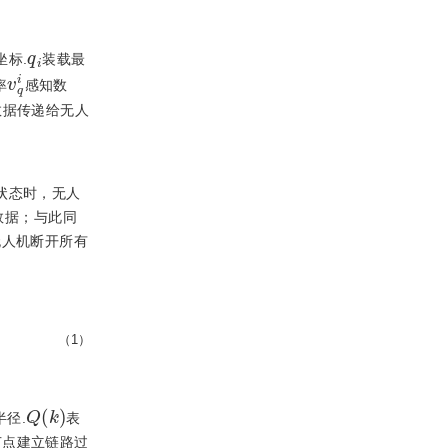
q
i
坐标.
装载最
v
q
i
率
感知数
数据传递给无人
状态时，无人
数据；与此同
无人机断开所有
（1）
Q
k
径.
表
节点建立链路过