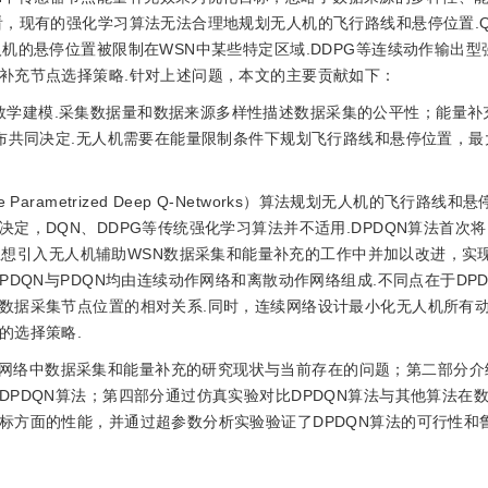
现有的强化学习算法无法合理地规划无人机的飞行路线和悬停位置.Q-lea
机的悬停位置被限制在WSN中某些特定区域.DDPG等连续动作输出型
补充节点选择策略.针对上述问题，本文的主要贡献如下：
数学建模.采集数据量和数据来源多样性描述数据采集的公平性；能量补
分布共同决定.无人机需要在能量限制条件下规划飞行路线和悬停位置，最
arametrized Deep Q-Networks）算法规划无人机的飞行路线和
定，DQN、DDPG等传统强化学习算法并不适用.DPDQN算法首次将
思想引入无人机辅助WSN数据采集和能量补充的工作中并加以改进，实
DQN与PDQN均由连续动作网络和离散动作网络组成.不同点在于DP
数据采集节点位置的相对关系.同时，连续网络设计最小化无人机所有动
的选择策略.
网络中数据采集和能量补充的研究现状与当前存在的问题；第二部分介
PDQN算法；第四部分通过仿真实验对比DPDQN算法与其他算法在
标方面的性能，并通过超参数分析实验验证了DPDQN算法的可行性和