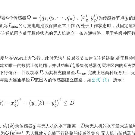
n
Q
=
q
1
,
q
2
,
⋯
,
q
n
x
q
i
,
y
q
i
q
i
部署
个传感器
，
为传感器节点
的
J
m
a
x
q
i
量为
的可充电电池以保障正常工作.
处于工作状态时，以固定速
与连通范围内处于悬停状态的无人机建立一条连通链路，用于将缓冲区
V
速度
在WSN上方飞行，此时无法与传感器节点建立连通链路.处于悬停
P
d
q
i
建立唯一的数据上传链路，并以功率
采集传感器
缓冲区内的所有
P
c
J
m
a
x
下行链路，并以功率
为其补充能量至
.完成上述两种服务后，
D
与最大连通半径
范围内的传感器建立链路，如
公式（1）
所示：
u
k
-
x
q
i
2
+
y
u
k
-
y
q
i
2
≤
D
d
i
k
q
i
D
，
为传感器
与无人机的水平距离，
为无人机的水平最大连通半
Q
k
为
中与无人机建立充能下行链路的传感器集合.无人机与传感器