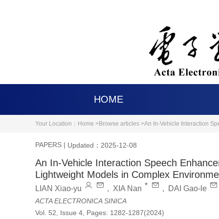
HOME
Your Location：
Home >
Browse articles >
An In-Vehicle Interaction 
PAPERS
|
Updated：2025-12-08
An In-Vehicle Interaction Speech Enhanc
Lightweight Models in Complex Environme
*
LIAN Xiao-yu
,
XIA Nan
,
DAI Gao-le
ACTA ELECTRONICA SINICA
Vol. 52, Issue 4, Pages: 1282-1287(2024)