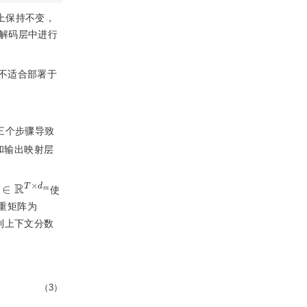
上保持不变，
解码层中进行
，不适合部署于
三个步骤导致
和输出映射层
∈
R
T
×
d
m
使
权重矩阵为
得到上下文分数
（3）