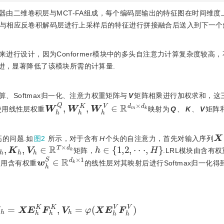
由二维卷积层与MCT-FA组成，每个编码层输出的特征图在时间维度
与相应反卷积解码层进行上采样后的特征进行拼接融合后送入到下一个
来进行设计，因为Conformer模块中的多头自注意力计算复杂度较高
改进，显著降低了该模块所需的计算量.
、Softmax归一化、注意力权重矩阵与
V
矩阵相乘进行加权求和，这
W
h
Q
,
W
h
K
,
W
h
V
∈
R
d
m
×
d
k
使用线性层权重
映射为
Q
、
K
、
V
矩阵
X
高的问题.如
图2
所示，对于含有
H
个头的自注意力，首先对输入序列
h
,
K
h
,
V
h
∈
R
T
×
d
k
h
∈
1,2
,
·
·
·
,
H
矩阵，
.LRL模块由含有
w
h
S
∈
R
d
k
×
1
使用含有权重
的线性层对其映射后进行Softmax归一化
K
h
=
X
E
h
K
F
h
K
,
V
h
=
φ
(
X
E
h
V
F
h
V
)