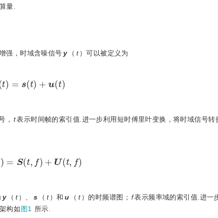
算量.
增强，时域含噪信号
y
（
t
）可以被定义为
y
(
t
)
=
s
(
t
)
+
u
(
t
)
号，
t
表示时间帧的索引值.进一步利用短时傅里叶变换，将时域信号转
Y
(
t
,
f
)
=
S
(
t
,
f
)
+
U
(
t
,
f
)
为
y
（
t
）、
s
（
t
）和
u
（
t
）的时频谱图；
f
表示频率域的索引值.进一
架构如
图1
所示.