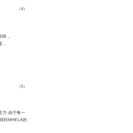
（4）
矩阵，
度，
（5）
意力.由于每一
到MHELA的