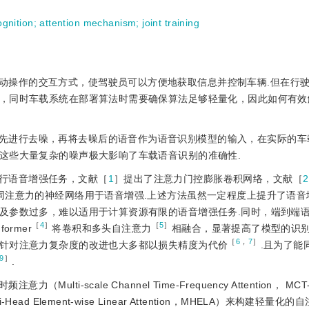
gnition
;
attention mechanism
;
joint training
动操作的交互方式，使驾驶员可以方便地获取信息并控制车辆.但在行
，同时车载系统在部署算法时需要确保算法足够轻量化，因此如何有效
先进行去噪，再将去噪后的语音作为语音识别模型的输入，在实际的车
这些大量复杂的噪声极大影响了车载语音识别的准确性.
行语音增强任务，文献［
1
］提出了注意力门控膨胀卷积网络，文献‍［
2
同注意力的神经网络用于语音增强.上述方法虽然一定程度上提升了语音
及参数过多，难以适用于计算资源有限的语音增强任务.同时，端到端
［
4
］
［
5
］
rmer
将卷积和多头自注意力
相融合，显著提高了模型的识
［
6
，
7
］
针对注意力复杂度的改进也大多都以损失精度为代价
.且为了能
9
］
.
ti-scale Channel Time-Frequency Attention， MC
Element-wise Linear Attention，MHELA）来构建轻量化