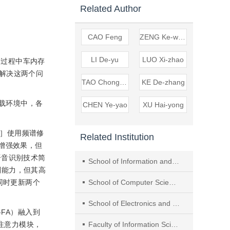
Related Author
CAO Feng
ZENG Ke-wen
LI De-yu
LUO Xi-zhao
驶过程中车内存
解决这两个问
TAO Chong-ben
KE De-zhang
载环境中，各
CHEN Ye-yao
XU Hai-yong
］使用频谱修
Related Institution
增强效果，但
语音识别技术简
School of Information and Technology, Shanxi University
别能力，但其高
同时更新两个
School of Computer Science and Technology, Soochow University
School of Electronics and Information Engineering, Suzhou University of Science and Technology
T-FA）融入到
的自注意力模块，
Faculty of Information Science and Engineering, Ningbo University