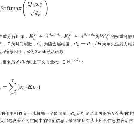
S
o
f
t
m
a
x
Q
h
w
h
S
d
k
E
h
K
∈
R
d
m
×
d
e
,
F
h
K
∈
R
d
e
×
W
d
k
h
K
权重分解矩阵，
为
的权重分解
d
m
d
k
=
d
m
/
H
阵，
T
为时间帧数，
为隐含层维度，
为单头注意力维
φ
为缩放因子，
为Swish激活函数.
,
t
c
h
∈
R
1
×
d
k
相乘后求和得到上下文向量
：
h
=
∑
t
=
1
T
s
h
,
t
K
h
,
t
c
h
的作用相似.进一步将每一个值向量与
进行融合即可得第
h
个头的注
头都包含着不同空间中的特征信息，最终将所有头上所含信息整合后来得