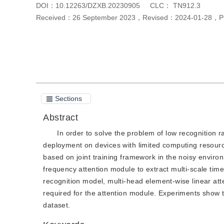
DOI：
10.12263/DZXB.20230905
CLC：
TN912.3
Received：
26 September 2023
，
Revised：
2024-01-28
，
P
Cite this article
PDF
Sections
Abstract
In order to solve the problem of low recognition ra
deployment on devices with limited computing resource
based on joint training framework in the noisy envi
frequency attention module to extract multi-scale tim
recognition model, multi-head element-wise linear att
required for the attention module. Experiments show 
dataset.