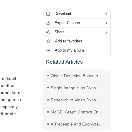
Tools
Download
Export Citation
Share
Add to favorites
Add to my album
Related Articles
Object Detection Based on EIMYOLO for High-Resolution Remote Sensing Images
difficult
n method
Single-Image High Dynamic Range Reconstruction Based on Multi-Attention and Perceptual Weighted Learning
annel time-
 the speech
Research of Video Dynamic Quality Evaluation Based on Human Perception and Memory
omplexity
MoGE: Graph Context Enhanced Multi-Task Recommendation Method
elf-made
A Traceable and Encrypted Malicious Traffic Detection Scheme Based on Set Pre-Constrained Encryption