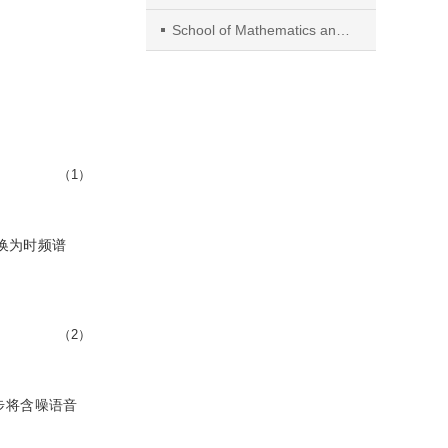
School of Mathematics and Statistics, Ningbo University
（1）
换为时频谱
（2）
步将含噪语音