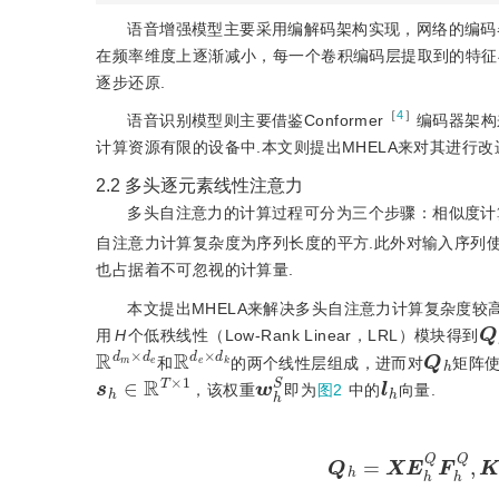
语音增强模型主要采用编解码架构实现，网络的编码器
在频率维度上逐渐减小，每一个卷积编码层提取到的特征
逐步还原.
［
4
］
语音识别模型则主要借鉴Conformer
编码器架构
计算资源有限的设备中.本文则提出MHELA来对其进行
2.2
多头逐元素线性注意力
多头自注意力的计算过程可分为三个步骤：相似度计算
自注意力计算复杂度为序列长度的平方.此外对输入序列
也占据着不可忽视的计算量.
本文提出MHELA来解决多头自注意力计算复杂度较
Q
用
H
个低秩线性（Low-Rank Linear，LRL）模块得到
R
d
m
×
d
e
R
d
e
×
d
k
Q
h
和
的两个线性层组成，进而对
矩阵
s
h
∈
R
T
×
1
w
h
S
l
h
，该权重
即为
图2
中的
向量.
Q
h
=
X
E
h
Q
F
h
Q
,