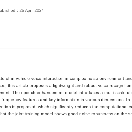
ublished：
25 April 2024
te of in-vehicle voice interaction in complex noise environment and 
s, this article proposes a lightweight and robust voice recognitio
ronment. The speech enhancement model introduces a multi-scale ch
e-frequency features and key information in various dimensions. In
ention is proposed, which significantly reduces the computational c
that the joint training model shows good noise robustness on the s