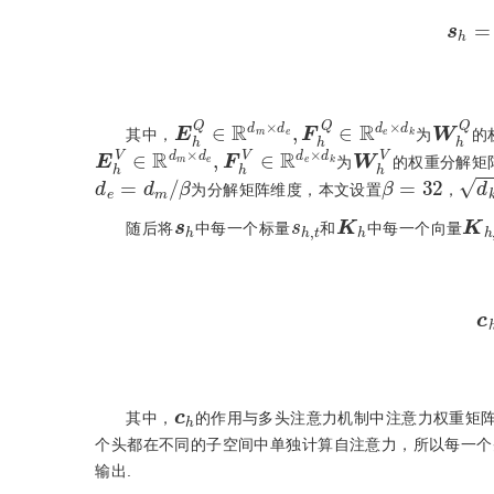
s
h
=
E
h
Q
∈
R
d
m
×
d
e
,
F
h
Q
∈
R
d
e
×
W
d
h
k
Q
其中，
为
的
E
h
V
∈
R
d
m
×
d
e
,
F
h
V
∈
R
d
e
×
W
d
h
k
V
为
的权重分解矩
d
e
=
d
m
/
β
β
=
32
d
k
为分解矩阵维度，本文设置
，
s
h
s
h
,
t
K
h
K
h
随后将
中每一个标量
和
中每一个向量
c
c
h
其中，
的作用与多头注意力机制中注意力权重矩阵
个头都在不同的子空间中单独计算自注意力，所以每一个
输出.