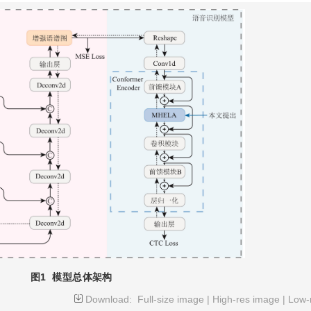
图1
模型总体架构
Download:
Full-size image
|
High-res image
|
Low-