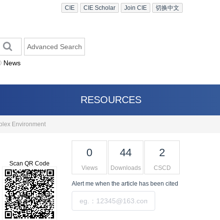
CIE
CIE Scholar
Join CIE
切换中文
Advanced Search
News
RESOURCES
plex Environment
0
44
2
Scan QR Code
Views
Downloads
CSCD
Alert me
when the article has been cited
Submit