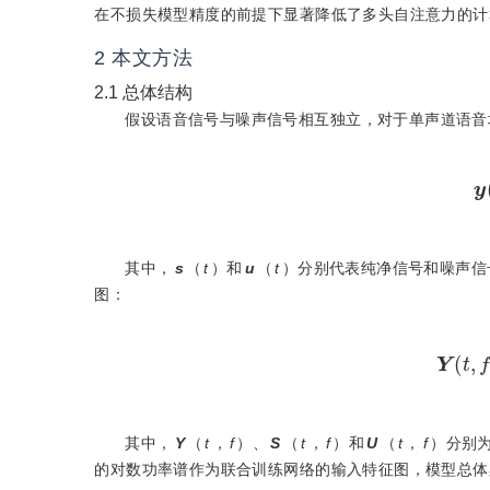
在不损失模型精度的前提下显著降低了多头自注意力的计
2
本文方法
2.1
总体结构
假设语音信号与噪声信号相互独立，对于单声道语音
其中，
s
（
t
）和
u
（
t
）分别代表纯净信号和噪声信
图：
其中，
Y
（
t
，
f
）、
S
（
t
，
f
）和
U
（
t
，
f
）分别
的对数功率谱作为联合训练网络的输入特征图，模型总体