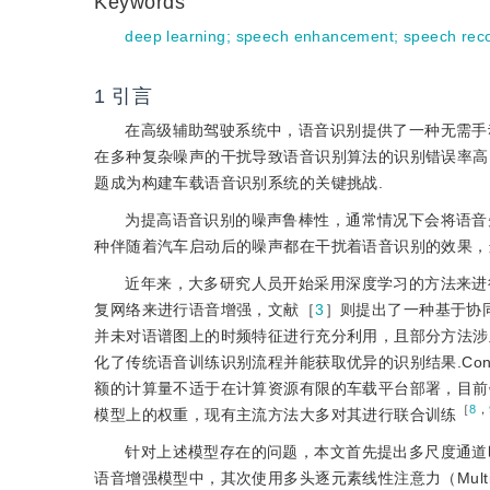
Keywords
deep learning
;
speech enhancement
;
speech reco
1
引言
在高级辅助驾驶系统中，语音识别提供了一种无需手
在多种复杂噪声的干扰导致语音识别算法的识别错误率高
题成为构建车载语音识别系统的关键挑战.
为提高语音识别的噪声鲁棒性，通常情况下会将语音
种伴随着汽车启动后的噪声都在干扰着语音识别的效果，
近年来，大多研究人员开始采用深度学习的方法来进
复网络来进行语音增强，文献［
3
］则提出了一种基于协
并未对语谱图上的时频特征进行充分利用，且部分方法涉
化了传统语音训练识别流程并能获取优异的识别结果.Confo
额的计算量不适于在计算资源有限的车载平台部署，目前
［
8
，
模型上的权重，现有主流方法大多对其进行联合训练
针对上述模型存在的问题，本文首先提出多尺度通道时频注意力（Mul
语音增强模型中，其次使用多头逐元素线性注意力（Multi-Head 