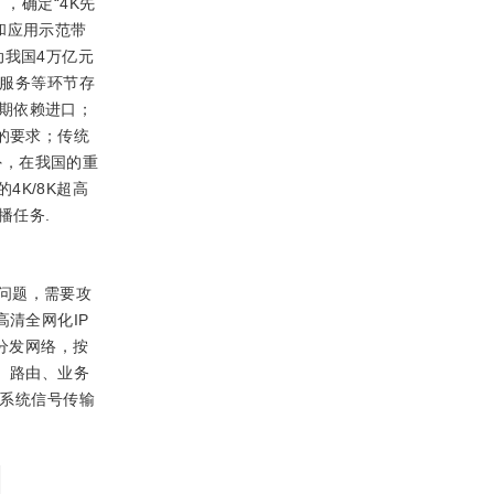
，确定“4K先
和应用示范带
动我国4万亿元
户服务等环节存
期依赖进口；
的要求；传统
.此外，在我国的重
4K/8K超高
播任务.
）的问题，需要攻
高清全网化IP
分发网络，按
、路由、业务
带系统信号传输