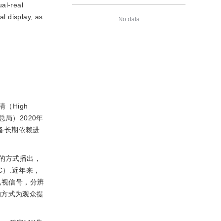
l-real 
 display, as 
No data
（High
总局）2020年
设备长期依赖进
输的方式播出，
HEVC）.近年来，
电视信号，分辨
服务的方式为观众提