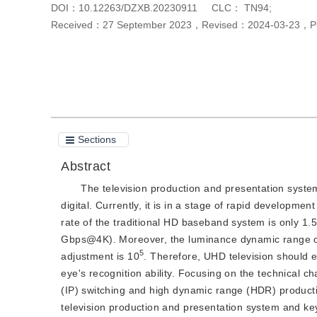
DOI：
10.12263/DZXB.20230911
CLC：
TN94;
Received：
27 September 2023
，
Revised：
2024-03-23
，
P
Cite this article
PDF
Sections
Abstract
The television production and presentation syste
digital. Currently, it is in a stage of rapid developmen
rate of the traditional HD baseband system is only 1
Gbps@4K). Moreover, the luminance dynamic range of 
5
adjustment is 10
. Therefore, UHD television should
eye's recognition ability. Focusing on the technical 
(IP) switching and high dynamic range (HDR) product
television production and presentation system and key