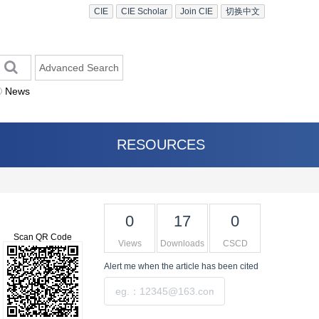
CIE
CIE Scholar
Join CIE
切换中文
Advanced Search
News
RESOURCES
0
17
0
Scan QR Code
Views
Downloads
CSCD
Alert me
when the article has been cited
Submit