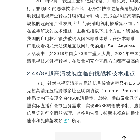
2019年2月，我国工业和信息化部、广电总局、中央
行，兼顾8K”的总体技术路线，积极加快推进超高清视
动我国电视产业转型升级和国际引领，完成在4K超高清
［
2
］
规模的超高清产业发展
.与高清电视制播系统不同，
在亟待解决的技术难题，主要包括以下几个方面：我国在
我国的广电标准很少被纳入国际标准体系，在技术标准上
广电收看模式无法满足互联网时代的用户5A（Anytime，Anywhe
大活动中，如2019年国庆70周年盛大庆典、2021年中
清电视技术进行转播，在质量和安全可靠方面都有极高的
2
4K/8K超高清发展面临的挑战和技术难点
（1）针对电视高清基带系统信号传输速率只有1.5 Gbp
克超高清无压缩跨域多址互联网协议（Internet Proto
体系架构下实现全台4K/8K演播室、总控、播出及收录
照实际直播和录制业务需求，实现4K/8K转播或录制
信号等进行全面的管理、监控和告警，按照电视台制播业务
速率和矩阵架构如
图1
所示.