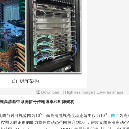
Download:
|
High-res image
|
Low-res image
统高清基带系统信号传输速率和矩阵架构
5
3
孔调节时可视范围为10
，而高清电视亮度动态范围仅为10
，
图2
为高
5
要按照人眼识别的能力将亮度动态范围提升到10
，需攻克超高清高动态
［
4
，
5
］