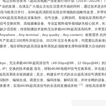
广电总台联合发布《超高清视频产业发展行动计划（2019—2022年）》
频产业的发展，在满足广大观众文化生活需求升级的同时，通过技术进步
阶段与欧美日并行，在8K超高清阶段实现全球领跑的战略性改变，并带
4K/8K超高清系统在采集制作、信号交换、云网协同、智能化应用和用
信号交换矩阵、高端摄像设备、专业监视终端等领域缺失核心技术，长
缺少话语权；传统制播技术架构无法承载4K/8K超高清高码率、大带宽
re，Any terminal，Any quality，Any content）收视需求
国共产党成立100周年庆祝活动、2022年北京冬奥会等，均需要以高标准的
要求，项目研制的超高清设备和系统必须能够支撑和保障重大活动的转
s，无法承载4K/8K超高清信号（48 Gbps@8K，12 Gbps@4K
col，IP）交换的技术难题.首先，研制4K/8K电视IP信号交换系统，
并在超
等超高清系统全链路建设；其次，构建全IP方式的全台超高清信号调度和
、虚拟制作、编辑合成、调度分发、编码传输、解码呈现，并对全网的设备
［
3
］
要求，实现4K/8K超高清信号的全流程直播或录制
.传统高清基