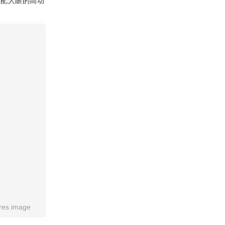
适配人眼的高动
res image