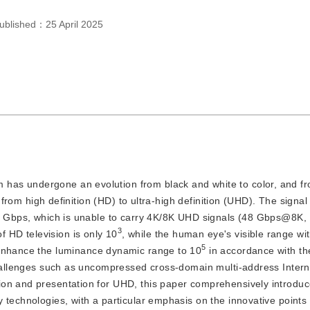
ublished：
25 April 2025
m has undergone an evolution from black and white to color, and f
t from high definition (HD) to ultra-high definition (UHD). The signa
.5 Gbps, which is unable to carry 4K/8K UHD signals (48 Gbps@8K,
3
HD television is only 10
, while the human eye's visible range wit
5
 enhance the luminance dynamic range to 10
 in accordance with t
challenges such as uncompressed cross-domain multi-address Interne
ion and presentation for UHD, this paper comprehensively introduc
 technologies, with a particular emphasis on the innovative points 