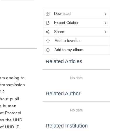
Tools
Download
Export Citation
Share
Add to favorites
Add to my album
Related Articles
rom analog to
No data
l transmission
 12
Related Author
hout pupil
he human 
No data
t Protocol 
es the UHD 
Related Institution
of UHD IP 