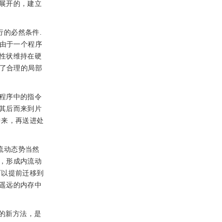
展开的，建立
行的必然条件.
.由于一个程序
性状维持在硬
成了合理的局部
机程序中的指令
其后而来到片
中来，再送进处
流动态势当然
，形成内流动
可以提前迁移到
遥远的内存中
的新方法，是