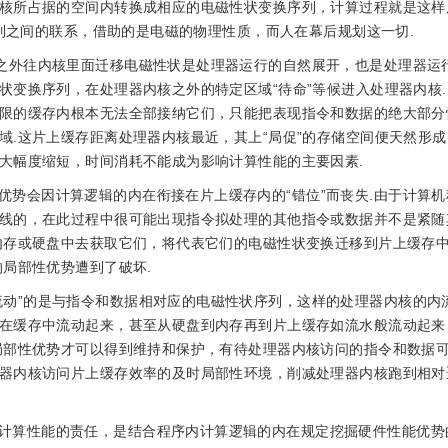
核所占据的空间内转换成相应的电磁性状变换序列，计算过程就是这样
序列之间的联系，借助的是电磁的物理性质，而人在幕后规划这一切.
核之外往内核里面迁移电磁性状是处理器运行的自然展开，也是处理器运
状变换序列，在处理器内核之外的特定区域“待命”等候进入处理器内核
限的缓存内根本无法全部接纳它们，只能把表现指令和数据的绝大部分
域.这片上缓存距离处理器内核最近，其上“局促”的存储空间便天然形
大幅度缩短，时间消耗不能成为影响计算性能的主要因素.
优势会因计算逻辑的内在衔接在片上缓存内的“错位”而丧失.由于计算
线的，在此过程中很可能出现指令拟处理的其他指令或数据并不是紧随
内存或硬盘中去获取它们，将代表它们的电磁性状变换迁移到片上缓存
局部性优势遭到了破坏.
流动”的是与指令和数据相对应的电磁性状序列，这样的处理器内核的内
在缓存中流动起来，甚至从硬盘到内存再到片上缓存如流水般流动起来
局部性优势才可以得到维持和保护，有待处理器内核访问的指令和数据
器内核访问片上缓存效率的及时局部性环境，削减处理器内核跑到相对
计算性能的责任，是结合程序内计算逻辑的内在规定挖掘硬件性能优势