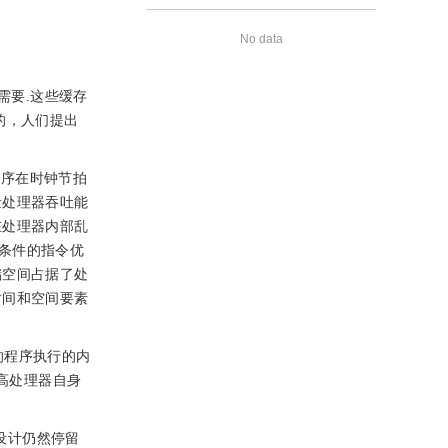
No data
需要.这些缓存
的，人们提出
次序在时钟节拍
量处理器吞吐能
在处理器内部乱
条件的指令优
储空间占据了处
时间和空间要素
的程序执行的内
高处理器自身
设计仍然停留