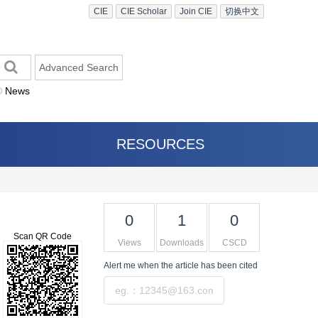
CIE
CIE Scholar
Join CIE
切换中文
Advanced Search
News
RESOURCES
0
1
0
Scan QR Code
Views
Downloads
CSCD
Alert me
when the article has been cited
Submit