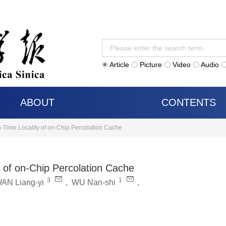
Article
Picture
Video
Audio
ABOUT
CONTENTS
n-Time Locality of on-Chip Percolation Cache
y of on-Chip Percolation Cache
3
1
AN Liang-yi
,
WU Nan-shi
,