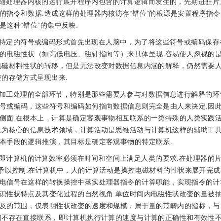
随处理器内核的运行展开程序内包含的计算逻辑而发生的，先期进驻片
的指令和数据.造成这样的处理器内核访存“错位”的根源是安置程序指
这种“错位”的集中反映.
特定的符号或编码形式首先出现在人脑中，为了将这些符号或编码保存
的电磁性状（如高低电压、磁针指向等）来具体呈现.容易使人忽视的
电磁材料性状的转移，但是无法改变对数据信息内涵的解释，仍然需要
的存储方式呈现出来.
加工处理的全部环节，特别是那些需要人参与对数据信息进行解释的环
号或编码，这些符号和编码如何指向数据信息则完全是由人来决定.因
侧面.在根本上，计算是确定客观事物相互联系的一类特殊的人类实践
机为核心的信息技术领域，计算活动是思维活动与计算机这样的辅助工
本手段的逻辑推演，其目标是确定客观事物的特定联系.
即计算机的计算效率必须在时间和空间上满足人类的要求.在处理器的
予以控制.在计算机中，人的计算活动是操控电磁材料的性状来展开完成
电信号在这样的转换操控中落实处理器指令的计算职能，实现指令的计
识性状特点及其变化过程的自然视角.单位时间内电磁性状改变的量被
及的范围，仅表明性状改变的速度和规模，属于量的范畴内的指标，与
间不存在直接联系，即计算机执行计算的速度与计算的正确性和有效性