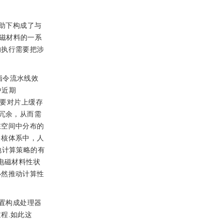
助下构成了与
磁材料的一系
的执行需要把涉
指令流水线效
中近期
必要对片上缓存
冗余，从而需
在空间中分布的
多核体系中，人
就地计算策略的有
电磁材料性状
必然推动计算性
置构成处理器
程.如此这