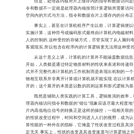
但是，处理器内核对片上缓存内的指令和数据访问是
令和数据不一定就是处理器内核按照计算逻辑所需要访问
空间内的方式与方法，指令和数据在片上缓存内的分布正是
事实上，甚至在计算机程序产生以前，计算逻辑便以
实施计算，这种符号或编码形式最终由计算机内电磁材料
人的控制的.这种受控的存储方式，尽管实现了从人脑到
客观现实.所以包含在程序内的计算逻辑更无法用这种受控
从这个意义上讲，计算机的计算并不能涵盖数据信息
开始，人类都是通过特定物质材料的性状来表述和传递符
式并不完整代表计算机的工作机制而是表现出机制的一个
物相互联系并非离开计算或计算机就不能实现.在以计算
开的；这个展开的本质是以数的四则运算和形式逻辑为基
既然是辅助人类实践的计算工具，逻辑推演的效率，
理器内核访问指令和数据的“错位”现象应该尽最大程度地
片内高低电位信号的转换正是这样的操控；一组相关联的
的性状改变过程中，时间和空间进入人们的视野，成为认
算性能的一种外在的指标，它掩盖了性状改变过程及其涉
定无关.事实上，性状的改变及其改变速度与计算逻辑之