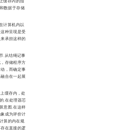
上缓存内的指
令和数据于存储
在计算机内以
是这种呈现是受
人来承担这样的
节.从结绳记事
此，存储程序方
活动，而确定事
具融合在一起展
片上缓存内，处
的.在处理器芯
算意图.在这样
抽象成为评价计
计算的内在规
不存在直接的逻