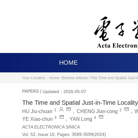
HOME
Your Location：
Home >
Browse articles >
The Time and Spatial Just-i
PAPERS
|
Updated：2026-05-07
The Time and Spatial Just-in-Time Localit
1
2
HU Jiu-chuan
,
CHENG Jian-cong
,
W
4
4
YE Xiao-chun
,
YAN Long
ACTA ELECTRONICA SINICA
Vol. 52, Issue 10, Pages: 3589-3599(2024)