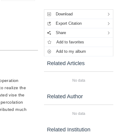
Tools
Download
Export Citation
Share
Add to favorites
Add to my album
Related Articles
 operation
No data
o realize the
ated vise the
Related Author
 percolation
ntributed much
No data
Related Institution