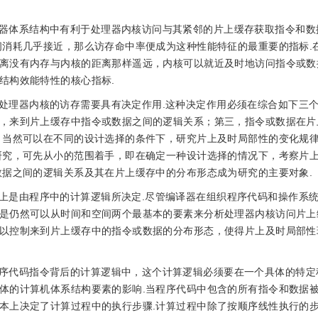
器体系结构中有利于处理器内核访问与其紧邻的片上缓存获取指令和数
间消耗几乎接近，那么访存命中率便成为这种性能特征的最重要的指标.
离没有内存与内核的距离那样遥远，内核可以就近及时地访问指令或数
结构效能特性的核心指标.
处理器内核的访存需要具有决定作用.这种决定作用必须在综合如下三
，来到片上缓存中指令或数据之间的逻辑关系；第三，指令或数据在片
，当然可以在不同的设计选择的条件下，研究片上及时局部性的变化规
研究，可先从小的范围着手，即在确定一种设计选择的情况下，考察片
数据之间的逻辑关系及其在片上缓存中的分布形态成为研究的主要对象.
上是由程序中的计算逻辑所决定.尽管编译器在组织程序代码和操作系
是仍然可以从时间和空间两个最基本的要素来分析处理器内核访问片上
以控制来到片上缓存中的指令或数据的分布形态，使得片上及时局部性
序代码指令背后的计算逻辑中，这个计算逻辑必须要在一个具体的特定
体的计算机体系结构要素的影响.当程序代码中包含的所有指令和数据
本上决定了计算过程中的执行步骤.计算过程中除了按顺序线性执行的