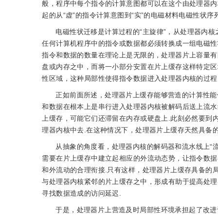
般，程序中每个指令的计算意图都可以在这个由处理器内
起的从“虚”的指令计算意图到“实”的电磁材料电磁性状
电磁性状迁移是计算过程的“主旋律”，从处理器内
任何计算机程序中的指令或数据都必须转换成一组电磁性
指令和数据的数量在理论上是无限的，处理器片上容量有
盘或内存之中，而将一小部分安置在片上缓存这样特定区
性区域，这种局部性使得指令数据进入处理器内核的过程
正如前面所述，处理器片上缓存能够营造的计算性能
和数据在根本上是串行进入处理器内核被解码后送上流水
上缓存，可能它们还滞留在内存或硬盘上.此刻必然要到
理器内核中去.在这种情况下，处理器片上缓存天然具备的
从抽象的角度看，处理器内核的解码器和流水线上“
需要在片上缓存中建立起相应的外流动态势，让指令数据
和外流动的合理衔接.只有这样，处理器片上缓存具备的
与处理器内核紧邻的片上缓存之中，形成有助于提高处理
寻找数据造成的访问延迟.
于是，处理器片上营造及时局部性环境承担起了改进