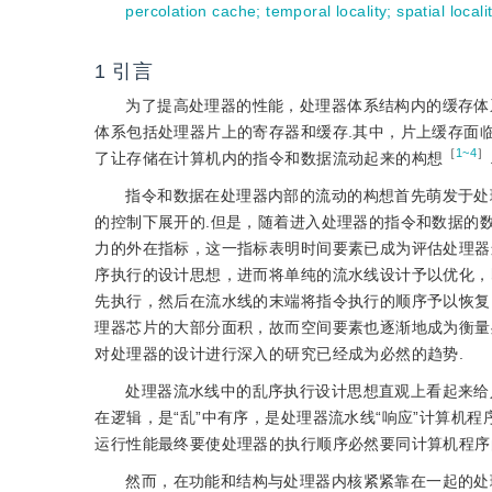
percolation cache
;
temporal locality
;
spatial locali
1
引言
为了提高处理器的性能，处理器体系结构内的缓存体
体系包括处理器片上的寄存器和缓存.其中，片上缓存面
［
1~4
］
了让存储在计算机内的指令和数据流动起来的构想
指令和数据在处理器内部的流动的构想首先萌发于处
的控制下展开的.但是，随着进入处理器的指令和数据的
力的外在指标，这一指标表明时间要素已成为评估处理器
序执行的设计思想，进而将单纯的流水线设计予以优化，
先执行，然后在流水线的末端将指令执行
的顺序予以恢复
理器芯片的大部分面积，故而空间要素也逐渐地成为衡量
对处理器的设计进行深入的研究已经成为必然的趋势.
处理器流水线中的乱序执行设计思想直观上看起来给人
在逻辑，是“乱”中有序，是处理器流水线“响应”计算机
运行性能最终要使处理器的执行顺序必然要同计算机程序
然而，在功能和结构与处理器内核紧紧靠在一起的处