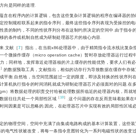
方向是同样的道理.
蕴含在程序内的计算逻辑，包含这些复杂计算逻辑的程序在编译器的协
定控制规程联系起来的指令序列，最终这些指令序列表现为受操控的电
性质的制约，不同的性状序列分布在这制约所决定的空间中.由于指令
移的条件或机制自然成为研制处理器芯片的核心内容.
来.文献［
7
］指出，在当前x86处理器中，由于精简指令流水线比复杂
作缓存（micro operation cache）暂时存放处理器运行过程
优势潜力；同样地，发挥靠近处理器核的片上缓存的性能优势，要求人们有
9
］
的数据预取工具，文献指出，相似的访存行为导致数据在缓存中存储
成平衡.自然地，当空间范围超过一定的限度，即涉及转换的性状序列
计算机执行指令的时间消耗就成为研制处理器芯片必须面对的问题.在
g paradigm）将数据处理的职责交付给被处理数据所临近的处理器内核，而
［
10
］
数据往往共处一个局部性区域
.这个问题的存在反而意味着如果在
时间因素是可以忽略的.因此，在处理器芯片中实现有效的局部性区域
定的物理空间，空间中充满了由集成电路构成的基本计算装置，这些装
料的电气性状被改变，将每一条指令意图转化为一系列电磁性状的改变过