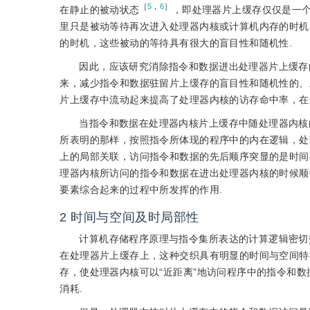
［
5
，
6
］
在静止的被动状态
，即处理器片上缓存仅仅是一
里只是被动等待再次进入处理器内核或计算机内存的时机
的时机，这些被动的等待具有很大的盲目性和随机性.
因此，应该研究消除指令和数据进出处理器片上缓存
来，减少指令和数据驻留片上缓存的盲目性和随机性的、
片上缓存中流动起来提高了处理器内核的访存命中率，在
当指令和数据在处理器内核片上缓存中随处理器内核
所表明的那样，按照指令所体现的程序中的内在逻辑，处
上的局部关联，访问指令和数据的先后顺序突显的是时间
理器内核所访问的指令和数据在进出处理器内核的时候顺
要素综合起来的过程中所发挥的作用.
2
时间与空间及时局部性
计算机存储程序原理与指令集所表达的计算逻辑密切
在处理器片上缓存上，这种交织具有明显的时间与空间特
存，使处理器内核可以“近距离”地访问程序中的指令和
消耗.