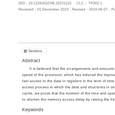
DOI：
10.12263/DZXB.20231115
CLC：
TP302.1;
Received：
01 December 2023
，
Revised：
2024-06-07
，
P
Cite this article
PDF
Sections
Abstract
It is believed that the arrangements and amounts
speed of the processor, which has induced the improve
fast access to the data in registers in the term of tim
access process in which the data and structures in o
cache, we prove that the existent of the time and spat
to shorten the memory access delay by raising the hi
Keywords