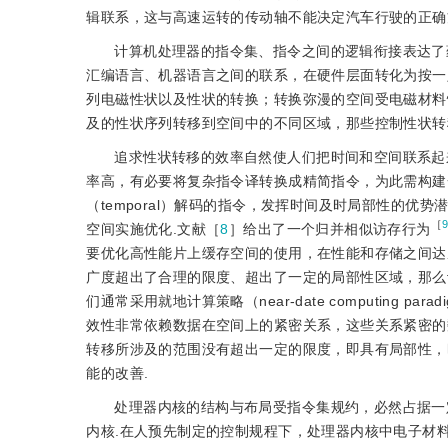
辑联系，这与高速运转的传动轴不能决定汽车行驶的正确
计算机处理器的指令集、指令之间的逻辑衔接表达了
汇编语言、机器语言之间的联系，在硬件层面转化为按一
列电磁性状以及性状的转换；转换弥漫的空间受电磁材料
及的性状序列转移到空间中的不同区域，那些控制性状转
追求性状转移的效率自然使人们把时间和空间联系起
率高，有必要将复杂指令译转换成精简指令，为此需构建一个微操
（temporal）解码的指令，发挥时间及时局部性的
［
空间实施优化.文献‍［
8
］给出了一个归并相似访存行为
要优化高性能片上缓存空间的使用，在性能和存储之间达
广度超出了合理的限度、超出了一定的局部性区域，那么
们通常采用就地计算策略（near-date computin
效性非常依赖数据在空间上的紧密关系，这些关系紧密的
转移所涉及的范围没有超出一定的限度，即具有局部性，
能的改善.
处理器内核的结构与布局受指令集规约，必然占据一
内核.在人预先制定的控制规程下，处理器内核中电子材