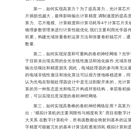
第一，如何实现高算力？为了提高算力，光计算芯片
片插损也越大，最终影响输出计算精度.调制速度的提高
算力、芯片规模、计算精度和计算功耗等4个计算芯片关
物理参数管理来进行计算性能优化.我们主要利用光学器
积累，构建光域张量卷积运算方法和张量卷积核芯片，通
数量.
第二，如何实现深度和可重构的卷积神经网络？光学
于目前未出现实用的全光非线性激活和池化操作.光域非
输出信噪比和精度损失.因此，电域处理器的参与将无法
的电域非线性激活和池化算法可以很方便地移植进来，同
认为光电在智能处理器设计中是无法割裂开来的，光计算
算的另一种形态是光和电芯片构成环形结构，单层卷积操
腔，可以实现任意深度的卷积神经网络.
第三，如何实现高鲁棒的卷积神经网络应用？高算力
出：“模拟计算机的主要局限性与精度有关”.而目前数
大关系.在数字计算机中，所有函数都会映射到基本的运
字精度可能被冗长的基本计算流程逐渐消耗.模拟计算则