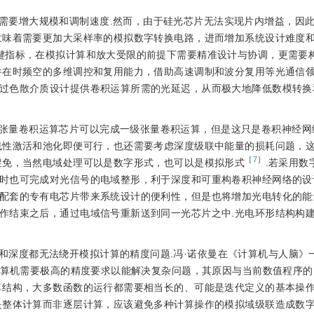
需要增大规模和调制速度.然而，由于硅光芯片无法实现片内增益，因
意味着需要更加大采样率的模拟数字转换电路，进而增加系统设计难度和
键指标，在模拟计算和放大受限的前提下需要精准设计与协调，更需要
件在时频空的多维调控和复用能力，借助高速调制和波分复用等光通信
过色散介质设计提供卷积运算所需的光延迟，从而极大地降低数模转换
张量卷积运算芯片可以完成一级张量卷积运算，但是这只是卷积神经网
线性激活和池化即便可行，也还需要考虑深度级联中能量的损耗问题，
［
7
］
避免，当然电域处理可以是数字形式，也可以是模拟形式
.若采用数
时也可完成对光信号的电域整形，利于深度和可重构卷积神经网络的设
配套的专有电芯片带来系统设计的便利性，但是也将增加光电转化的能
作结束之后，通过电域信号重新送到同一光芯片之中.光电环形结构构
和深度都无法绕开模拟计算的精度问题.冯·诺依曼在《计算机与人脑》
字计算机需要极高的精度要求以能解决复杂问题，其原因与当前数值程序
算结构，大多数函数的运行都需要相当长的、可能是迭代定义的基本操
是整体计算而非逐层计算，应该避免多种计算操作的模拟域级联造成数