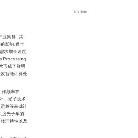
No data
业集群”.其
的影响.近十
算力需求增长速度
ocessing
技术形成了鲜明
能效智能计算处
工作频率在
此外，光子技术
积运算等基础计
尺度光子学的
学物理特性以及