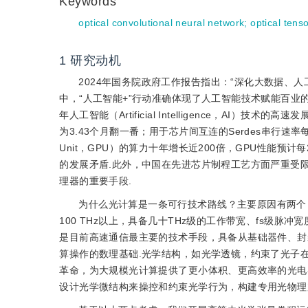
Keywords
optical convolutional neural network
;
optical tens
1
研究动机
2024年国务院政府工作报告指出：“深化大数据、人
中，“人工智能+”行动准确体现了人工智能技术赋能百业
年人工智能（Artificial Intelligence，AI
为3.43个月翻一番；用于芯片间互连的Serdes串行速率每3～4
Unit，GPU）的算力十年增长近200倍，GPU性能
的发展矛盾.此外，中国在先进芯片制程工艺方面严重受
理器的重要手段.
为什么光计算是一条可行技术路线？主要原因有两个
100 THz以上，具备几十THz级的工作带宽、fs级
是目前高速通信最主要的技术手段，具备从基础器件、封
算操作的数理基础.光学结构，如光学透镜，约束了光子
革命，为大规模光计算提供了更小体积、更高效率的光电
设计光学微结构来操控和约束光学行为，构建专用光物理