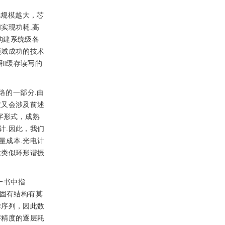
此规模越大，芯
实现功耗.高
构建系统级各
领域成功的技术
和缓存读写的
络的一部分.由
这又会涉及前述
字形式，成熟
计.因此，我们
量成本.光电计
建类似环形谐振
一书中指
的固有结构有莫
作序列，因此数
字精度的逐层耗