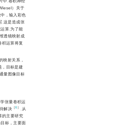
片中.卷积神经
iesel）关于
觉中，输入彩色
写.这是造成张
积运算.为了能
维透镜映射成
卷积运算将复
的映射关系，
题，目标是建
通量图像目标
光学张量卷积运
［
6
］
待解决
.从
计算的主要研究
为目标，主要面