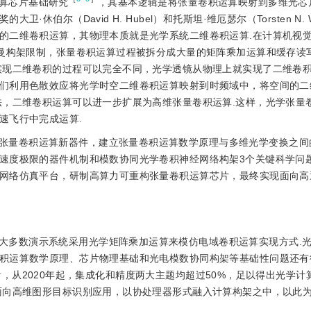
算芯片基础研究
，其基本逻辑是将张量卷积运算映射到多维光芯
伯尔（David H. Hubel）和托斯坦·维厄瑟尔（Torsten N. W
的二维卷积运算，其物理本质就是光学系统二维卷积运算.在计算机视
依曼构架限制，张量卷积运算过程被拆分成大量的矩阵乘加运算和缓存读
实现二维卷积的过程可以完全不同，光学透镜从物理上就实现了二维卷
们利用色散效应将光学时空二维卷积运算映射到时频域中，将空间的二
法，二维卷积运算可以进一步扩展为高维张量卷积运算.这样，光学张量
速飞行中完成运算.
张量卷积运算新器件，建立张量卷积运算数学原理与多维光学变换之间
速度极限的器件机制和模数协同光学卷积神经网络构架3个关键科学问
网络仿真平台，研制高算力可重构张量卷积运算芯片，最终实现面向高
大多数演示系统采用光学矩阵乘加运算来模仿电域卷积运算实现方式.
积运算数学原理、芯片物理基础和光电模数协同构架等基础性问题还有
统计来看，从2020年起，集成化和精度两大主题均超过50%，足以得出光学
面向高维图形目标识别应用，以协处理器形式融入计算构架之中，以此