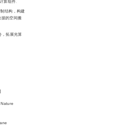
计算组件.
控制结构，构建
数据的空间搬
势，拓展光算
]
.
Nature
lane