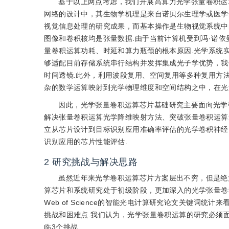
基于以上两点考虑，我们开展高算力光学张量卷积运
网络的设计中，其生物学机理是来自诺贝尔生理学或医学奖的大卫·休
视觉信息处理的研究成果，而基本操作是生物视觉系统中
图像和卷积核均是张量数据.由于当前计算机受到冯·诺
量卷积运算功耗、时延和算力瓶颈的根本原因.光学系统
够适配目前存储系统串行结构并发挥集成光子学优势，我
时间透镜.此外，利用波段复用、空间复用等多种复用方
杂的数学运算映射到光学物理维度和空间结构之中，在光
因此，光学张量卷积运算芯片基础研究主要面向光学
解决张量卷积运算光学降维映射方法、突破张量卷积运算
立从芯片设计到目标识别应用准确率评估的光学卷积神经
识别应用的芯片性能评估.
2
研究挑战与解决思路
虽然近年来光学卷积运算芯片方案层出不穷，但是绝
算芯片和系统研究处于初级阶段，更加深入的光学张量卷
Web of Science的智能光电计算研究论文关键词
挑战和困难点.我们认为，光学张量卷积运算的研究必须
临3个挑战.