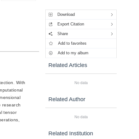
Tools
Download
Export Citation
Share
Add to favorites
Add to my album
Related Articles
tection. With
No data
mputational
imensional
Related Author
e research
al tensor
No data
perations,
Related Institution