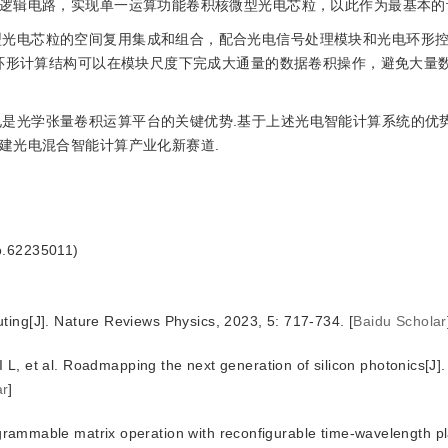
逻辑电路，实现单一运算功能卷积核微型光电芯粒，以此作为最基本的
型光电芯粒的空间复用集成和组合，配合光电信号处理模块和光电环形
电环形计算结构可以在模块尺度下完成大通量的数据卷积操作，避免大量
电是光学张量卷积运算平台的关键优势.基于上述光电智能计算系统的优
建光电混合智能计算产业化新赛道.
No.62235011)
uting
[J
]
.
Nature Reviews Physics
,
2023
,
5
:
717
-
734
.
[
Baidu Scholar
 L
,
et al
.
Roadmapping the next generation of silicon photonics
[J
]
ar
]
rammable matrix operation with reconfigurable time-wavelength p