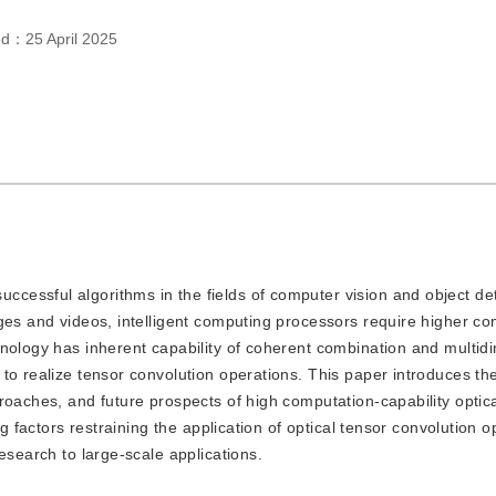
hed：
25 April 2025
uccessful algorithms in the fields of computer vision and object de
ges and videos, intelligent computing processors require higher co
hnology has inherent capability of coherent combination and multid
to realize tensor convolution operations. This paper introduces th
roaches, and future prospects of high computation-capability optic
ng factors restraining the application of optical tensor convolution o
esearch to large-scale applications.