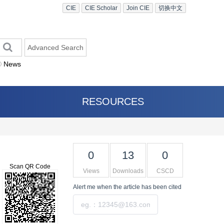
CIE
CIE Scholar
Join CIE
切换中文
Advanced Search
News
RESOURCES
0
13
0
Scan QR Code
Views
Downloads
CSCD
Alert me
when the article has been cited
Submit