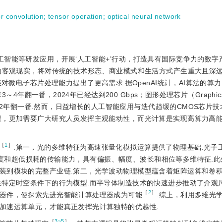
or convolution
;
tensor operation
;
optical neural network
工智能等研发应用，开展‘人工智能+’行动，打造具有国际竞争力的数字产
的客观现实，将对传统的技术形态、商业模式和生活方式产生重大且深远
）技术的高速发展对微电子芯片处理能力提出了更高需求.据OpenAI统计，AI算法的
年翻一番，2024年已经达到200 Gbps；图形处理芯片（Graphics Pr
预计每2年翻一番.然而，日益增长的人工智能应用与迭代趋缓的CMOS芯片
限，更加需要广大研究人员发挥主观能动性，而光计算是实现高算力高
［
1
］
.第一，光的多维特征为高速张量化模拟运算提供了物理基础.光子
脉冲宽度和超低损耗的传输能力，具有偏振、幅度、波长和相位等多维特征.
装到模块的完整产业链.第二，光学波动物理模型蕴含着矩阵运算和卷
在特定时空条件下的行为模型.而半导体制造技术的快速进步推动了介观
［
2
］
器件，使探索先进光智能计算处理器成为可能
.综上，利用多维光
加速运算单元，才能真正发挥光计算独特的优越性.
［
3~5
］