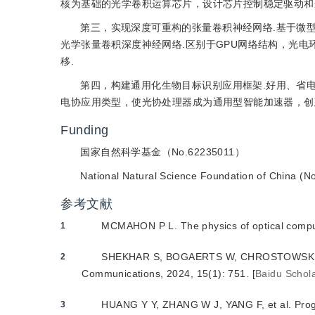
核为基础的光学卷积运算芯片，设计芯片控制稳定驱动和
第三，实现深度可重构的张量卷积神经网络.基于微
光学张量卷积深度神经网络.区别于GPU网络结构，光
移.
第四，构建通用化生物目标识别应用框架.好用、省
电协应用类型，使光协处理器成为通用型智能加速器，创
Funding
国家自然科学基金（No.62235011）
National Natural Science Foundation of China (
参考文献
MCMAHON P L
.
The physics of optical comp
1
SHEKHAR S
,
BOGAERTS W
,
CHROSTOWSKI
2
Communications
,
2024
,
15
(
1
):
751
.
[
Baidu Schol
HUANG Y Y
,
ZHANG W J
,
YANG F
,
et al
.
Prog
3