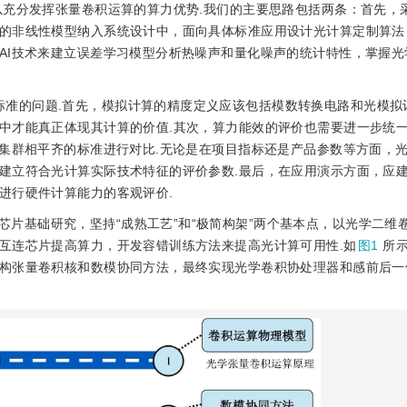
以充分发挥张量卷积运算的算力优势.我们的主要思路包括两条：首先，
的非线性模型纳入系统设计中，面向具体标准应用设计光计算定制算法
AI技术来建立误差学习模型分析热噪声和量化噪声的统计特性，掌握光
标准的问题.首先，模拟计算的精度定义应该包括模数转换电路和光模拟
中才能真正体现其计算的价值.其次，算力能效的评价也需要进一步统
力集群相平齐的标准进行对比.无论是在项目指标还是产品参数等方面，
建立符合光计算实际技术特征的评价参数.最后，在应用演示方面，应
进行硬件计算能力的客观评价.
片基础研究，坚持“成熟工艺”和“极简构架”两个基本点，以光学二维
互连芯片提高算力，开发容错训练方法来提高光计算可用性.如
图1
所
构张量卷积核和数模协同方法，最终实现光学卷积协处理器和感前后一