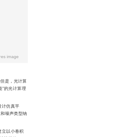
res image
.但是，光计算
能”的光计算理
设计仿真平
性和噪声类型纳
建立以小卷积