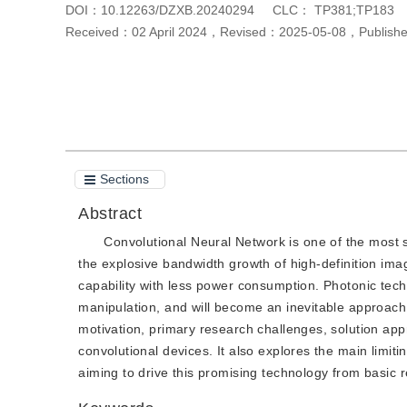
DOI：
10.12263/DZXB.20240294
CLC：
TP381;TP183
Received：
02 April 2024
，
Revised：
2025-05-08
，
Publis
Cite this article
PDF
Sections
Abstract
Convolutional Neural Network is one of the most s
the explosive bandwidth growth of high-definition ima
capability with less power consumption. Photonic tec
manipulation, and will become an inevitable approach 
motivation, primary research challenges, solution app
convolutional devices. It also explores the main limiti
aiming to drive this promising technology from basic r