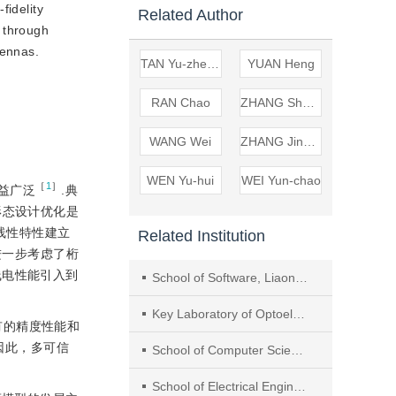
fidelity
Related Author
d through
tennas.
TAN Yu-zheng
YUAN Heng
RAN Chao
ZHANG Sheng-chong
WANG Wei
ZHANG Jing-yi
WEN Yu-hui
WEI Yun-chao
［
1
］
益广泛
.典
形态设计优化是
线性特性建立
Related Institution
进一步考虑了桁
线电性能引入到
School of Software, Liaoning Technical University
Key Laboratory of Optoelectronic Information Control and Security Technology
有的精度性能和
因此，多可信
School of Computer Science and Technology, Beijing Jiaotong University
School of Electrical Engineering & Electronic Information, Xihua University