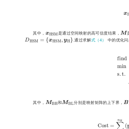
x
H
S
M
M
其中，
是通过空间映射的高可信度结果，
D
H
S
M
=
x
H
S
M
,
y
H
.通过求解
式（4）
中的优化问
f
i
n
d
M
,
B
m
i
n
C
o
M
B
H
M
B
L
B
其中，
和
分别是映射矩阵的上下界，
C
o
s
t
=
∑
i
=
1
n
H
y
H
x
-
y
L
,