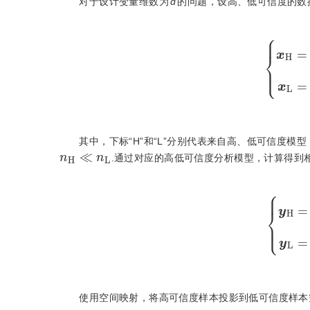
对于设计变量维数为
d
的问题，设高、低可信度的数
x
H
=
x
H
1
,
x
H
2
,
其中，下标“H”和“L”分别代表来自高、低可信度模型
n
H
≪
n
L
.通过对应的高低可信度分析模型，计算得到
y
H
=
y
H
1
,
y
H
2
,
使用空间映射，将高可信度样本投影到低可信度样本