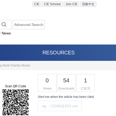
CIE
CIE Scholar
Join CIE
切换中文
Advanced Search
News
RESOURCES
 Multi-Fidelity Model
0
54
1
Scan QR Code
Views
Downloads
CSCD
Alert me
when the article has been cited
Submit