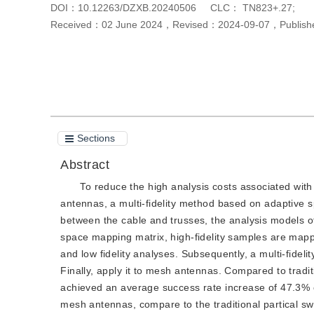
DOI：
10.12263/DZXB.20240506
CLC：
TN823+.27;
Received：
02 June 2024
，
Revised：
2024-09-07
，
Publis
Cite this article
PDF
Sections
Abstract
To reduce the high analysis costs associated with
antennas, a multi-fidelity method based on adaptive
between the cable and trusses, the analysis models of 
space mapping matrix, high-fidelity samples are mappi
and low fidelity analyses. Subsequently, a multi-fideli
Finally, apply it to mesh antennas. Compared to tradit
achieved an average success rate increase of 47.3% on
mesh antennas, compare to the traditional partical s