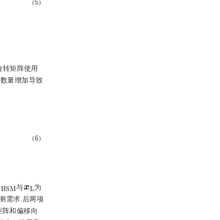
（5）
旋转矩阵使用
本数量增加导致
（6）
H
S
M
x
L
与
为
测需求.后两项
矩阵和偏移向