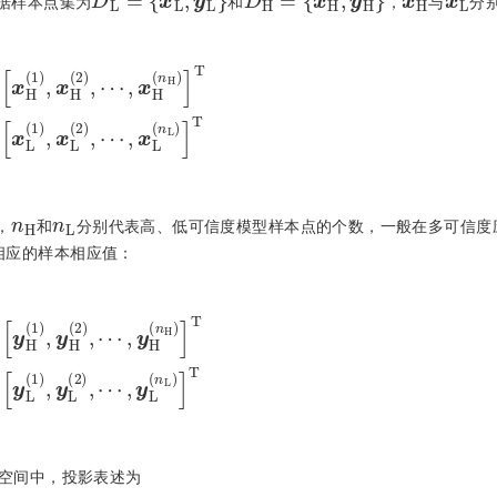
据样本点集为
和
，
与
分
⋯
,
x
H
n
H
T
x
L
=
x
L
1
,
x
L
2
,
⋯
,
x
L
n
L
T
n
H
n
L
，
和
分别代表高、低可信度模型样本点的个数，一般在多可信度
相应的样本相应值：
⋯
,
y
H
n
H
T
y
L
=
y
L
1
,
y
L
2
,
⋯
,
y
L
n
L
T
空间中，投影表述为