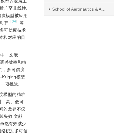
度模型的发展主
推广至非线性.
School of Aeronautics & Astronautics, Xihua University
信度模型被应用
［
34
］
对齐
等
在多可信度技术
本和对应的目
计中，文献
了调整效率和精
而，多可信度
iging模型
一项挑战.
度模型的精准
时，高、低可
间的差异不仅
其失效.文献
，虽然有效减少
网络识别多可信