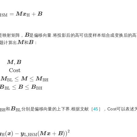
x
H
S
M
=
M
x
H
+
B
B
是映射矩阵，
是偏移向量.将投影后的高可信度样本组合成变换后的
M
B
题计算出
和
：
s
t
s
.
t
.
M
B
L
≤
M
≤
M
B
H
B
B
L
≤
B
≤
B
B
H
B
H
B
B
L
和
分别是偏移向量的上下界.根据文献［
45
］，Cost可以表述
H
S
M
M
x
+
B
2
+
λ
M
-
M
0
2
+
B
-
B
0
1