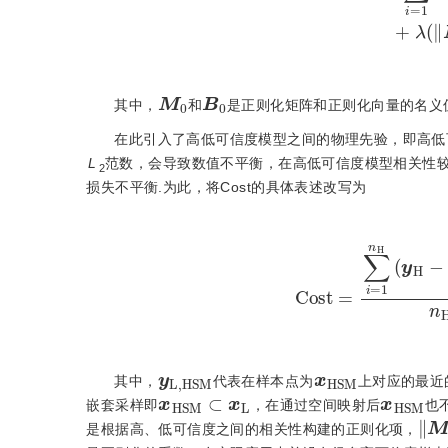
M
0
B
0
其中，
和
是正则化矩阵和正则化向量的名义
在此引入了高低可信度模型之间的物理先验，即高低
L
范数，会导致数值不平衡，在高低可信度模型相关性较
2
损失不平衡.为此，将Cost的具体表述改写为
C
o
s
t
=
∑
i
=
1
n
H
y
L
,
H
S
M
x
H
S
M
其中，
代表在样本点为
上对应的最近
x
H
S
M
⊂
x
L
x
H
S
M
嵌套采样即
，在通过空间映射后
也
M
-
I
是根据高、低可信度之间的相关性构建的正则化项，