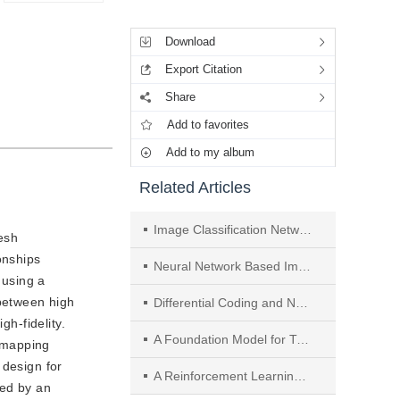
Tools
Download
Export Citation
Share
Add to favorites
Add to my album
Related Articles
Image Classification Network of Background Perception Mechanism
mesh
onships
Neural Network Based Image Style Transfer: A Survey
 using a
 between high
Differential Coding and Neural Network-Aided Channel Estimation in OFDM Systems
gh-fidelity.
A Foundation Model for Traffic Classification Based on Mixture-of-Experts
e mapping
 design for
A Reinforcement Learning-Based Framework for Memory Layout Optimization in Ubiquitous Operating Systems
ved by an