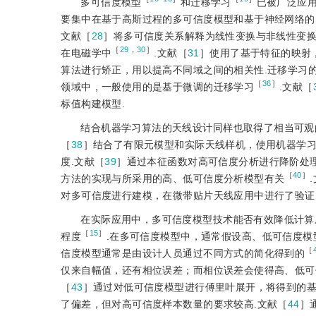
多可信度模型
和迁移学习
已被广泛应
要集中在基于高斯过程的多可信度模型和基于神经网络的
文献［
28
］将多可信度关系解释为线性变换与非线性变换
［
29
，
30
］
在电磁学中
.文献［
31
］使用了基于特征的映射
算法进行矫正，用以提高不同域之间的相关性.迁移学习
［
36
］
领域中，一般使用的是基于微调的迁移学习
.文献［
标值构建模型.
结合机器学习算法的天线设计同样也取得了相当可观
［
38
］结合了有限元模型和实际天线样机，使用机器学
度.文献［
39
］通过本征函数对高可信度分析进行降阶处
［
40
］
方法的实现与所采用的高、低可信度分析模型有关
对多可信度进行建模，在微带贴片天线应用中进行了验证
在实际应用中，多可信度模型技术能否有效降低计算
［
15
］
程度
.在多可信度模型中，通常假设高、低可信度模
［
信度模型通常是由设计人员通过不同方式的简化得到的
仅来自幅值，还有相位误差；而相位误差会使得高、低可
［
43
］通过对低可信度模型进行傅里叶展开，将得到的
了偏差，但对高可信度样本数量的要求较高.文献［
44
］