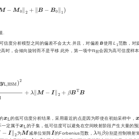
值.
可信度分析模型之间的偏差不会太大.并且，对偏差
B
使用
L
范数，对
1
n
H
高时，会倾向旋转而不是平移.此外，第一项中
会因为高可信度样
y
H
-
y
L
,
H
S
M
2
n
H
+
λ
M
-
I
2
+
β
B
T
B
x
L
x
的
的低可信度分析结果，采用最近的点是因为即使在初始采样中，
x
L
不一定属于
的子集，低可信度可以避免在空间映射阶段产生大量的预
2
M
I
λ
β
为
减单位矩阵
的Forbenius范数，
与
分别是控制映射
λ
β