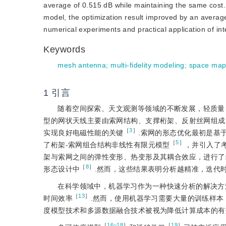
average of 0.515 dB while maintaining the same cost. 
model, the optimization result improved by an averag
numerical experiments and practical application of in
Keywords
mesh antenna
;
multi-fidelity modeling
;
space map
1
引言
随着空间探索、天文观测等领域的不断发展，轻质量
型的网状天线主要由索网结构、支撑桁架、反射丝网组成
［
3
］
实现良好电磁性能的关键
.索网的形态优化最初是基
［
5
］
了桁架-索网组合结构非线性有限元模型
，并引入了
架与索网之间的弹性变形、热变形及其耦合效应，进行了
［
8
］
形态设计中
.然而，这些结果表明分析越精准，迭代
在科学领域中，机器学习作为一种快速分析的解决方
［
13
］
时间效率
.然而，使用机器学习需要大量的训练样本
度模型技术和多源数据融合技术被视为降低计算成本的有
［
16~18
］
［
19
］