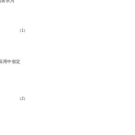
别表示为
（1）
应用中假定
（2）