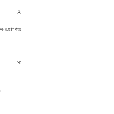
（3）
高可信度样本集
（4）
为