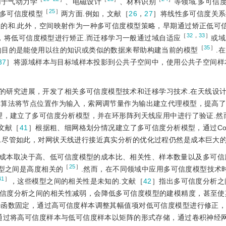
用于气动力学
、电磁设计
、材料识别
等领域.多可信
［
25
］
多可信度模型
两方面.例如，文献［
26
，
27
］将线性多可信度关系
的和.此外，空间映射作为一种多可信度模型策略，早期通过矫正低可
［
32
，
33
］
，将低可信度模型进行矫正.而迁移学习一般通过域自适应
或域
［
35
］
的目的是能使用以往的知识或类似的数据来帮助构建当前的模型
.
37
］将源域样本与目标域样本投影到公共子空间中，使用公共子空间样
的研究进展，开发了相关多可信度模型技术和迁移学习技术.在天线设
习算法将节点位置作为输入，索网调节量作为输出建立代理模型，提高
理，建立了多可信度分析模型，并在环形阵列天线应用中进行了验证.然
.文献［
41
］根据粗、细网格划分情况建立了多可信度分析模型，通过Co-Kr
.尽管如此，对网状天线进行接近真实分析的优化过程仍然是成本巨大的
成本取决于高、低可信度模型的成本比、相关性、样本数量以及多可信
［
25
］
型之间是高度相关的
.然而，在不同领域中应用多可信度模型技术
41
］
，这些模型之间的相关性是未知的.文献［
42
］指出多可信度分析之
信度分析之间的相关性减弱，会降低多可信度模型的建模精度，甚至使
基函数固定，通过高可信度样本调整其幅值项对低可信度模型进行修正
通过将高可信度样本与低可信度样本以矩阵的形式存储，通过卷积神经