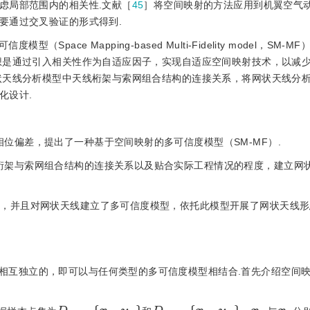
虑局部范围内的相关性.文献［
45
］将空间映射的方法应用到机翼空气
要通过交叉验证的形式得到.
ace Mapping-based Multi-Fidelity model，SM-
想是通过引入相关性作为自适应因子，实现自适应空间映射技术，以减
状天线分析模型中天线桁架与索网组合结构的连接关系，将网状天线分
化设计.
位偏差，提出了一种基于空间映射的多可信度模型（SM-MF）.
桁架与索网组合结构的连接关系以及贴合实际工程情况的程度，建立网
中，并且对网状天线建立了多可信度模型，依托此模型开展了网状天线
相互独立的，即可以与任何类型的多可信度模型相结合.首先介绍空间
D
L
=
x
L
,
y
L
D
H
=
x
H
,
y
H
x
H
x
L