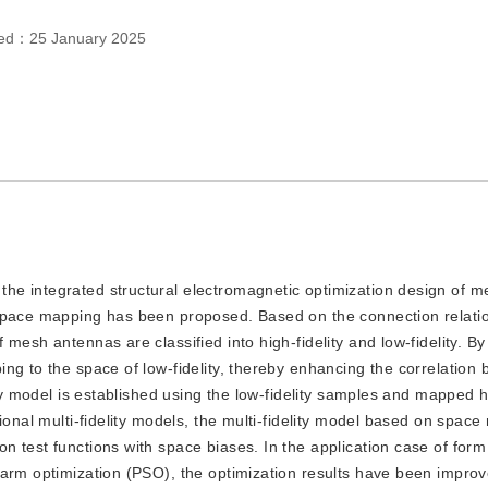
hed：
25 January 2025
 the integrated structural electromagnetic optimization design of 
 space mapping has been proposed. Based on the connection relati
mesh antennas are classified into high-fidelity and low-fidelity. By
ng to the space of low-fidelity, thereby enhancing the correlation
ty model is established using the low-fidelity samples and mapped hi
ional multi-fidelity models, the multi-fidelity model based on spac
 test functions with space biases. In the application case of form
warm optimization (PSO), the optimization results have been impro