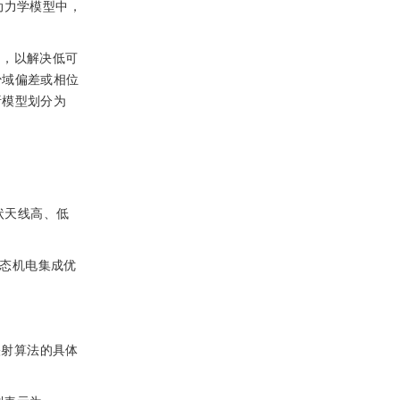
动力学模型中，
MF），以解决低可
少域偏差或相位
析模型划分为
状天线高、低
形态机电集成优
映射算法的具体