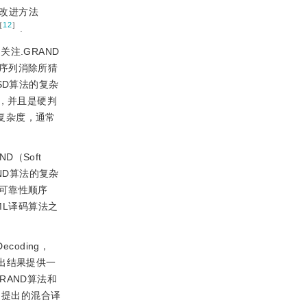
改进方法
［
12
］
.
注.GRAND
序列消除所猜
SD算法的复杂
，并且是硬判
的复杂度，通常
（Soft
AND算法的复杂
列的可靠性顺序
ML译码算法之
oding，
输出结果提供一
AND算法和
，提出的混合译