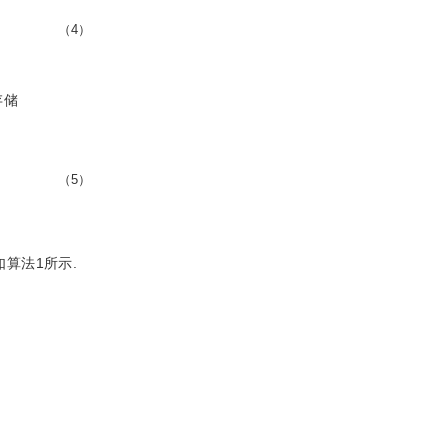
（4）
存储
（5）
算法1所示.