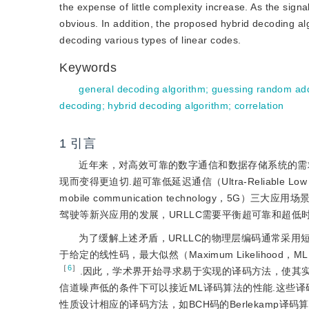
the expense of little complexity increase. As the si
obvious. In addition, the proposed hybrid decoding a
decoding various types of linear codes.
Keywords
general decoding algorithm
;
guessing random add
decoding
;
hybrid decoding algorithm
;
correlation
1
引言
近年来，对高效可靠的数字通信和数据存储系统的需
现而变得更迫切.超可靠低延迟通信（Ultra-Reliable Low L
mobile communication technology，5G）三大应用
驾驶等新兴应用的发展，URLLC需要平衡超可靠和超低
为了缓解上述矛盾，URLLC的物理层编码通常采用
于给定的线性码，最大似然（Maximum Likelih
［
6
］
.因此，学术界开始寻求易于实现的译码方法，使其
信道噪声低的条件下可以接近ML译码算法的性能.这些
性质设计相应的译码方法，如BCH码的Berlekamp