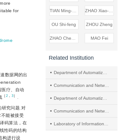
 more
table for
TIAN Ming-hao
ZHAO Xiao-hui
OU Shi-feng
ZHOU Zheng
ZHAO Cheng-lin
MAO Fei
drome
Related Institution
Department of AutomatizationNanjing University of TechnologyNanjingJiangsu 210094China
高速数据网的出
eration
Communication and Network Institute,Shenyang Ligong University
程医疗、自动
［
2
，
3
］
战
.
Department of Automatization,Nanjing University of Technology
研究问题.对
Communication and Network InstituteShenyang Ligong UniversityShenyangLiaoning110168China
通常不能被接受
L译码算法，在
Laboratory of Information Science,College of Communication Engineering,Jilin University
用线性码的结构
的结构进行设