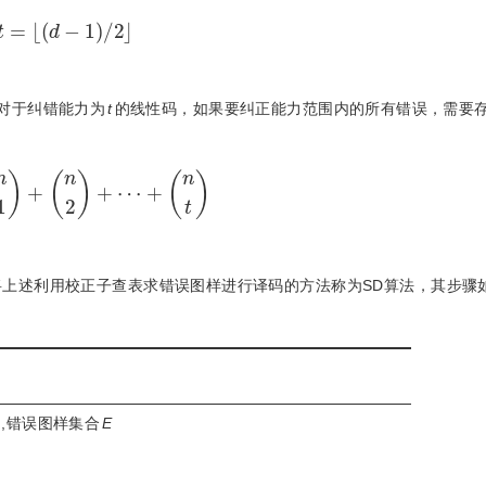
t
=
(
d
-
1
)
/
2
.对于纠错能力为
t
的线性码，如果要纠正能力范围内的所有错误，需要
n
,
t
=
n
1
+
n
2
+
⋯
+
n
t
上述利用校正子查表求错误图样进行译码的方法称为SD算法，其步骤如
,错误图样集合
E