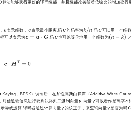
ND算法能够获得更好的译码性能，并且性能改善随着信噪比的增加变得更
k
/
n
，
k
表示维数，
d
表示最小距离.码
C
的码率为
.码
C
可以用一个维
c
=
u
⋅
G
(
n
-
k
)
×
过程可以表示为
.码
C
也可以等价地用一个维数为
c
⋅
H
T
=
0
t Keying，BPSK）调制后，在加性高斯白噪声（Additive White Gaussi
，对信道软信息进行硬判决得到二进制向量
y
.向量
y
可以看作是码字
c
表示异或运算.译码器通过计算向量
y
的校正子，来查询向量
y
是否为码
C