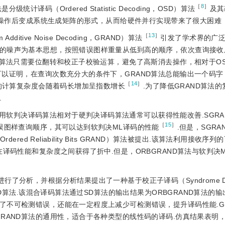
［
8
］
码（Ordered Statistic Decoding，OSD）算法
及其
操作后变成系统生成矩阵的形式，从而给硬件并行实现带来了很大困难
［
13
］
itive Noise Decoding，GRAND）算法
引发了学术界的广泛关
的噪声为基本思想，按照错误图样重量从低到高的顺序，依次查询接收
D算法只需要位翻转和校正子校验运算，避免了高斯消去操作，相对于O
可以证明，在查询次数充分大的条件下，GRAND算法总能输出一个码字
［
14
］
法的计算复杂度会随着码长增加呈指数增长
.为了降低GRAND算法
.
软判决译码算法相对于硬判决译码算法通常可以获得性能改善.SGRAND
［
15
］
误图样查询顺序，其可以达到软判决ML译码的性能
.但是，SGR
red Reliability Bits GRAND）算法被提出.该算法利用接收序
译码性能和复杂度之间获得了折中.但是，ORBGRAND算法与软判决
行了分析，并根据分析结果提出了一种基于校正子译码（Syndrome Dec
ND算法.该混合译码算法通过SD算法的输出结果为ORBGRAND算法的
了不可检测错误，还能在一定程度上减少可检测错误，提升译码性能.GR
RAND算法的通用性，适合于各种类型的线性码的译码.仿真结果表明