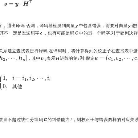
s
=
y
⋅
H
T
字，退出译码.否则，译码器检测到向量
y
中包含错误，需要对向量
y
进
其不一定是发送码字
c
，也有可能是码
C
中的另一个码字.对于硬判决
关系建立查找表进行译码.在译码时，将计算得到的校正子在查找表中
h
2
,
⋯
,
h
n
]
e
=
(
e
1
,
e
2
,
⋯
,
，其中
h
表示
H
矩阵的第
i
列.假定
i
1
,
i
=
i
1
,
i
2
,
⋯
,
i
l
0
,
其他
其
他
数量不超过线性分组码
C
的纠错能力
t
，则校正子与错误图样的对应关系