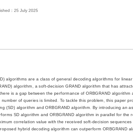
lished：
25 July 2025
 algorithms are a class of general decoding algorithms for linear
D) algorithm, a soft-decision GRAND algorithm that has attracte
, there is a gap between the performance of ORBGRAND algorithm a
 number of queries is limited. To tackle this problem, this paper p
ng (SD) algorithm and ORBGRAND algorithm. By introducing an ass
forms SD algorithm and ORBGRAND algorithm in parallel for the r
imum correlation value with the received soft-decision sequences 
he proposed hybrid decoding algorithm can outperform ORBGRAND al