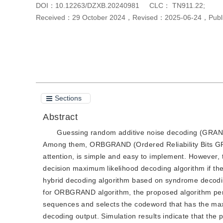
DOI：
10.12263/DZXB.20240981
CLC：
TN911.22;
Received：
29 October 2024
，
Revised：
2025-06-24
，
Pub
Cite this article
PDF
Sections
Abstract
Guessing random additive noise decoding (GRAND)
Among them, ORBGRAND (Ordered Reliability Bits GRAN
attention, is simple and easy to implement. However
decision maximum likelihood decoding algorithm if the
hybrid decoding algorithm based on syndrome decodi
for ORBGRAND algorithm, the proposed algorithm per
sequences and selects the codeword that has the max
decoding output. Simulation results indicate that t