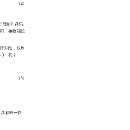
（2）
行后续的译码.
译码，接收端没
进行对比，找到
e
n
)
，其中
（3）
具有唯一性.