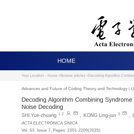
HOME
Your Location：
Home >
Browse articles >
Decoding Algorithm Combi
Advances and Future of Coding Theory and Technology
|
U
Decoding Algorithm Combining Syndrome
Noise Decoding
1
2
3
SHI Yue-zhuang
,
KONG Ling-jun
,
ACTA ELECTRONICA SINICA
Vol. 53, Issue 7, Pages: 2201-2209(2025)