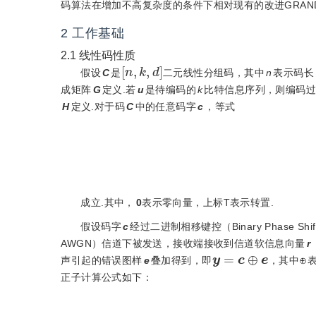
码算法在增加不高复杂度的条件下相对现有的改进GRA
2
工作基础
2.1
线性码性质
[
n
,
k
,
d
]
假设
C
是
二元线性分组码，其中
n
表示码长
成矩阵
G
定义.若
u
是待编码的
k
比特信息序列，则编码
H
定义.对于码
C
中的任意码字
c
，等式
成立.其中，
0
表示零向量，上标T表示转置.
假设码字
c
经过二进制相移键控（Binary Phase Shif
AWGN）信道下被发送，接收端接收到信道软信息向量
r
y
=
c
⊕
e
声引起的错误图样
e
叠加得到，即
，其中⊕
正子计算公式如下：