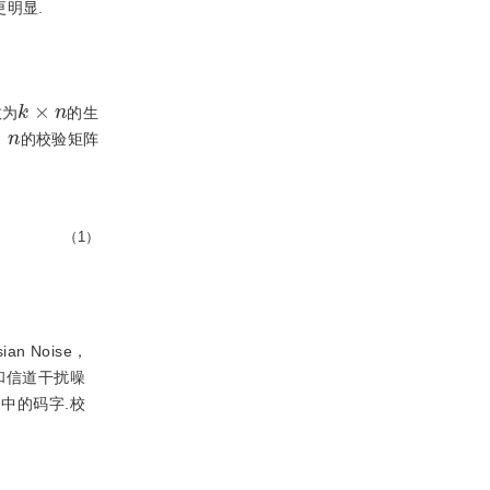
明显.
k
×
n
数为
的生
n
的校验矩阵
（1）
an Noise，
和信道干扰噪
中的码字.校