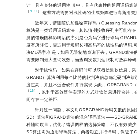
计，具有良好的通用性.其中，具有代表性的通用译码算法是分级统计译
［
9~11
］
.这些方法需要对线性码的生成矩阵进行高斯消去
近年来，猜测随机加性噪声译码（Guessing Random Add
算法是一类通用译码算法，其以猜测接收序列中可能存在
测的错误图样影响后的序列是否为码字进行译码.GRAN
度有所降低，更适用于短码长和高码率的线性码的译码.
决ML码字.但是，如果无限制地查询下去，GRAND算
需要限制最大查询次数，当查询次数到达限制时放弃译码
对于线性码，如果在译码时可以获得信道软信息，采用
GRAND）算法利用每个比特的软判决信息确定硬判决错
度过高，并且不适合硬件并行实现.为此，ORBGRAND（Orde
［
16
］
，以利于高效硬件实现的方式对软信息进行合并，在
间存在一定差距.
针对这一问题，本文对ORBGRAND译码失败的原因进
SD）算法和GRAND算法的混合译码算法——SD-GRA
种辅助度量，优化了错误图样的选择策略，不仅有效减少
SD算法均为通用译码算法，两者独立并行译码，保证了G