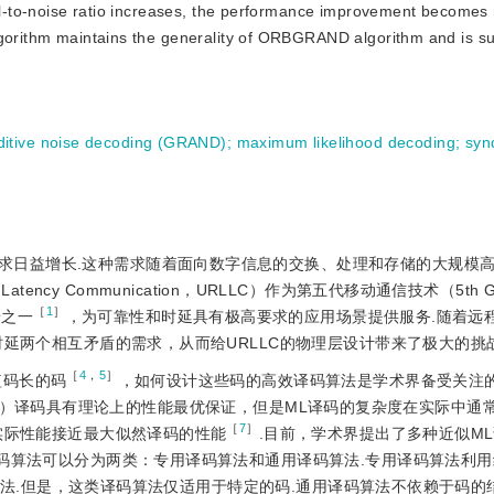
gnal-to-noise ratio increases, the performance improvement becomes
lgorithm maintains the generality of ORBGRAND algorithm and is sui
itive noise decoding (GRAND)
;
maximum likelihood decoding
;
syn
求日益增长.这种需求随着面向数字信息的交换、处理和存储的大规模
atency Communication，URLLC）作为第五代移动通信技术（5th Gen
［
1
］
场景之一
，为可靠性和时延具有极高要求的应用场景提供服务.随着远
时延两个相互矛盾的需求，从而给URLLC的物理层设计带来了极大的挑
［
4
，
5
］
短码长的码
，如何设计这些码的高效译码算法是学术界备受关注的
ood，ML）译码具有理论上的性能最优保证，但是ML译码的复杂度在实际中
［
7
］
实际性能接近最大似然译码的性能
.目前，学术界提出了多种近似M
译码算法可以分为两类：专用译码算法和通用译码算法.专用译码算法利
译码算法.但是，这类译码算法仅适用于特定的码.通用译码算法不依赖于码