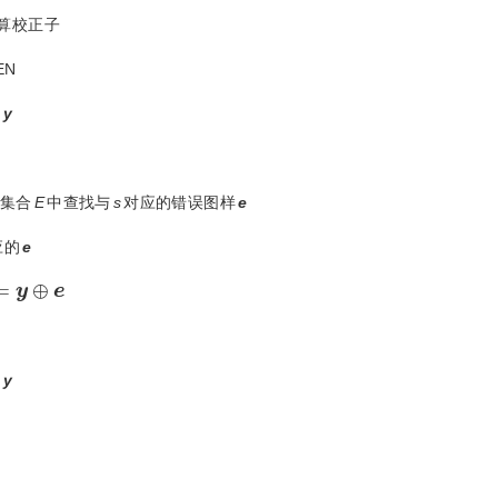
算校正子
EN
=
y
集合
E
中查找与
s
对应的错误图样
e
应的
e
=
y
⊕
e
=
y