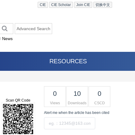
CIE
CIE Scholar
Join CIE
切换中文
Advanced Search
News
RESOURCES
0
10
0
Scan QR Code
Views
Downloads
CSCD
Alert me
when the article has been cited
Submit