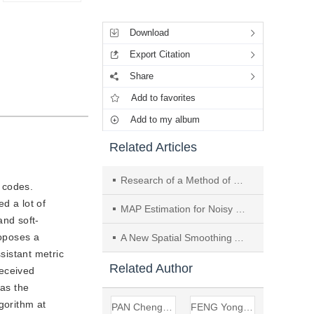
Tools
Download
Export Citation
Share
Add to favorites
Add to my album
Related Articles
Research of a Method of Direct Acquisition Based on P Code in Frequency Domain
 codes.
d a lot of
MAP Estimation for Noisy Speech Enhancement Based on Inter-Frame Correlation
nd soft-
roposes a
A New Spatial Smoothing Algorithm——Random Spatial Gain Method
istant metric
Related Author
eceived
as the
gorithm at
PAN Cheng-sheng
FENG Yong-xin