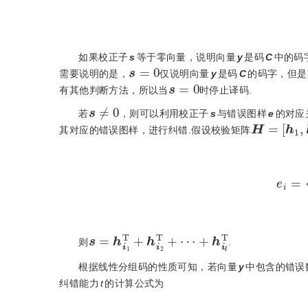
如果校正子
s
等于零向量，说明向量
y
是码
C
中的码
s
=
0
需要说明的是，
仅说明向量
y
是码
C
的码字，但是
s
=
0
有其他判断方法，所以当
时停止译码.
s
≠
0
若
，则可以利用校正子
s
与错误图样
e
的对应
H
=
[
h
1
,
其对应的错误图样，进行纠错.假设校验矩阵
e
i
=
s
=
h
i
1
T
+
h
i
2
T
+
⋯
+
h
i
l
T
则
.
根据线性分组码的性质可知，若向量
y
中包含的错误
纠错能力
t
的计算公式为