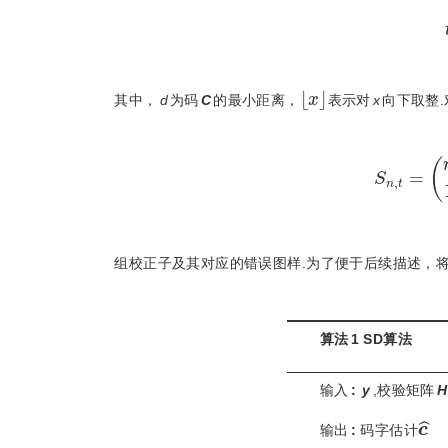
x
其中，
d
为码
C
的最小距离，
表示对
x
向下取整
S
组校正子及其对应的错误图样.为了便于后续描述，将
算法
1
SD算法
输入
:
y
,校验矩阵
H
c
输出
:
 码字估计