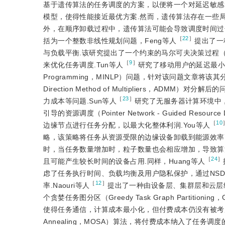
基于遗传算法的任务调度的方案，以便将一个对延迟敏感
模型，使得性能接近最优方案.然而，遗传算法存在一些
外，在顺序卸载过程中，遗传算法可能会导致调度时间过
［
22
］
括为一个整数非线性规划问题，Feng等人
提出了一
与负载平衡.该研究提出了一个约束的马尔可夫决策过程（Constr
［
9
］
来优化任务调度.Tun等人
研究了移动用户的延迟最小化问
Programming，MINLP）问题，针对该问题文章将该
Direction Method of Multipliers，
［
23
］
力成本等问题.Sun等人
研究了无服务器计算环境中
引导的资源调度（Pointer Network - Guided R
［
10
边缘节点进行任务分配，以最大化整体利润.You等人
略，该策略将任务从资源受限的边缘设备卸载到能源效率高
时，当任务数量增加时，粒子数量也会相应增加，导致算
［
24
］
且可能产生较长时间的设备占用.同样，Huang等人
虑了任务执行时间、负载均衡及用户隐私保护，通过NSDE（Non-dom
［
12
］
率.Naouri等人
提出了一种由设备层、集群层和云层组成的
个贪婪任务图分区（Greedy Task Graph Part
使得任务通信，计算成本最小化，但付费成本仍没有被考虑.M
Annealing，MOSA）算法，将付费成本纳入了任