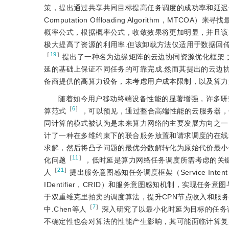
策，提出通过共享共同目标提高任务调度的成功率和延迟合
Computation Offloading Algorithm
概率公式，根据概率公式，收敛效果将更加明显，并且该
极大提高了资源的利用率.但该卸载方法仅适用于数据回传
［
19
］
提出了一种名为边缘矩阵的云边协同资源优化框架
延的基础上保证不同任务的可靠完成.然而其提出的云边
备商提供的高算力设备，未考虑用户成本限制，以及算力
随着如今用户移动终端设备性能的显著增强，许多研
［
6
］
算范式
，可以预见，通过整合高端性能的云服务器，
同计算的模式被认为是未来算力网络的主要发展方向之一.
计了一种在多维约束下的联合服务放置和请求调度的在线
求解，然后将凸子问题的最优分数解转化为原始代价最小
［
11
］
化问题
，低时延是算力网络任务调度所需考虑的关键
［
21
］
人
提出服务意图感知任务调度框架（Service Intent - 
IDentifier，CRID）和服务意图感知机制，实现任务意图与
于双重维克里拍卖的调度算法，提升CPN节点收入和服
［
7
］
中.Chen等人
深入研究了以最小化时延为目标的任务
不确定性也会对算法的性能产生影响，其可能面临计算复杂度