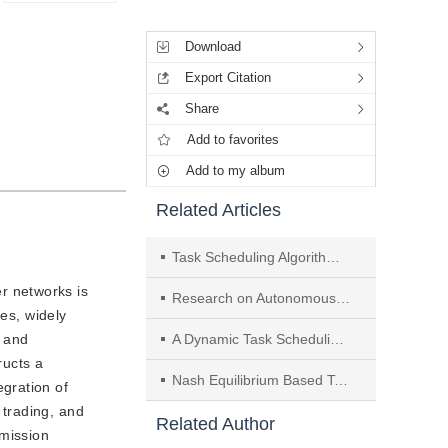
Tools
Download
Export Citation
Share
Add to favorites
Add to my album
Related Articles
Task Scheduling Algorithm Based on Dynamic Potential Game for Edge Compute First Networking
r networks is
Research on Autonomous Defense Paradigm for Smart Computing Integration Networks
ces, widely
, and
A Dynamic Task Scheduling for Wireless Sensor and Actuator Networks
ructs a
Nash Equilibrium Based Task Scheduling Algorithm of Multi-schedulers in Grid Computing
gration of
 trading, and
Related Author
smission