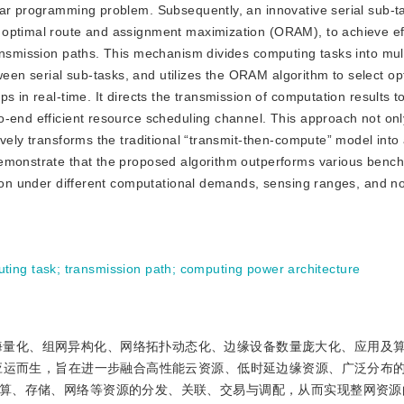
ear programming problem. Subsequently, an innovative serial sub-t
 optimal route and assignment maximization (ORAM), to achieve eff
ansmission paths. This mechanism divides computing tasks into mul
n serial sub-tasks, and utilizes the ORAM algorithm to select op
s in real-time. It directs the transmission of computation results to
o-end efficient resource scheduling channel. This approach not on
vely transforms the traditional “transmit-then-compute” model into 
demonstrate that the proposed algorithm outperforms various benc
ation under different computational demands, sensing ranges, and n
ting task
;
transmission path
;
computing power architecture
海量化、组网异构化、网络拓扑动态化、边缘设备数量庞大化、应用及
应运而生，旨在进一步融合高性能云资源、低时延边缘资源、广泛分布
算、存储、网络等资源的分发、关联、交易与调配，从而实现整网资源