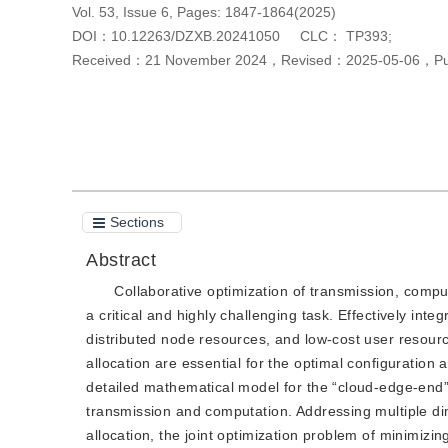
Vol. 53, Issue 6, Pages: 1847-1864(2025)
DOI：
10.12263/DZXB.20241050
CLC：
TP393;
Received：
21 November 2024
，
Revised：
2025-05-06
，
P
Cite this article
PDF
Sections
Abstract
Collaborative optimization of transmission, comp
a critical and highly challenging task. Effectively in
distributed node resources, and low-cost user resource
allocation are essential for the optimal configuration 
detailed mathematical model for the “cloud-edge-end
transmission and computation. Addressing multiple d
allocation, the joint optimization problem of minimiz