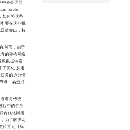
括中央处理器
ammable
泛，如何将这些
时.要在这些挑
也日益突出，特
的.然而，由于
现有的异构网络
导致数据转发
了优化.从用
，任务的拆分情
节点，易造成
该通道将传统
过程中的任务
联合优化问题
题，为了解决两
将当前位置到目标