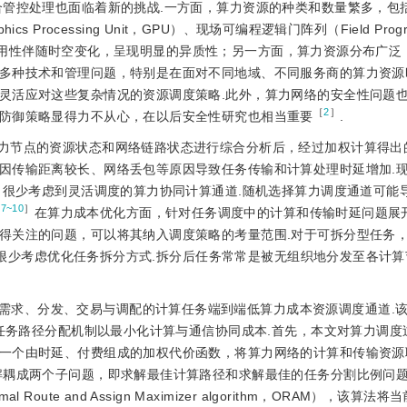
合管控处理也面临着新的挑战.一方面，算力资源的种类和数量繁多，包
phics Processing Unit，GPU）、现场可编程逻辑门阵列（Field Progr
状态和可用性伴随时空变化，呈现明显的异质性；另一方面，算力资源分布广
多种技术和管理问题，特别是在面对不同地域、不同服务商的算力资源
灵活应对这些复杂情况的资源调度策略.此外，算力网络的安全性问题
［
2
］
防御策略显得力不从心，在以后安全性研究也相当重要
.
力节点的资源状态和网络链路状态进行综合分析后，经过加权计算得出
因传输距离较长、网络丢包等原因导致任务传输和计算处理时延增加.
很少考虑到灵活调度的算力协同计算通道.随机选择算力调度通道可能
［
7~10
］
在算力成本优化方面，针对任务调度中的计算和传输时延问题展开
得关注的问题，可以将其纳入调度策略的考量范围.对于可拆分型任务
很少考虑优化任务拆分方式.拆分后任务常常是被无组织地分发至各计算
需求、分发、交易与调配的计算任务端到端低算力成本资源调度通道.
子任务路径分配机制以最小化计算与通信协同成本.首先，本文对算力调度
一个由时延、付费组成的加权代价函数，将算力网络的计算和传输资源
解耦成两个子问题，即求解最佳计算路径和求解最佳的任务分割比例问
te and Assign Maximizer algorithm，ORAM），该算法