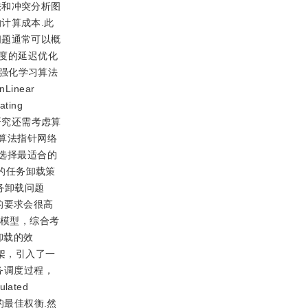
法和冲突分析图
计算成本.此
问题通常可以概
度的延迟优化
深度强化学习算法
inear
ing
该研究还需考虑算
算法
指针网络
，并选择最适合的
O）的任务卸载策
务卸载问题
的要求会很高
化模型，综合考
务卸载的效
框架，引入了一
任务调度过程，
lated
的最佳权衡.然