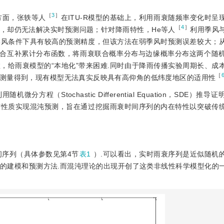
［
3
］
方面，张轶等人
在ITU-R模型的基础上，利用雨衰随频率变化时呈
［
4
］
，却仍无法解决实时预测问题；针对降雨特性，He等人
利用季风
季风条件下具有较高的预测精度，但该方法在弱季风时预测误差较大；
衰的联合互补累计分布函数，将雨衰联合概率分布与边缘概率分布这两个随
，给雨衰模型的“本地化”带来困难.同时由于降雨传播实验周期长、成
［
测量得到，现有模型无法真实反映具有高仰角的低纬度地区的适用性
程（Stochastic Differential Equation，SDE）推
有性质实现混沌预测，旨在通过挖掘雨衰时间序列的内在特性以突破传
时间序列（具体参数见第4节
表1
）.可以看出，实时雨衰序列是近似随机
的建模和预测方法.而混沌理论的出现开创了这类非线性科学模型化的