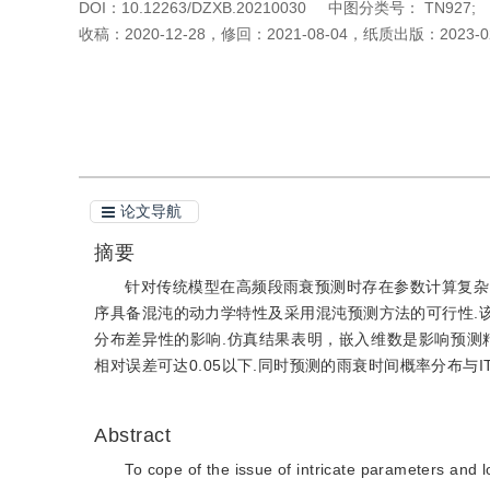
DOI：
10.12263/DZXB.20210030
中图分类号：
TN927;
收稿：
2020-12-28
，
修回：
2021-08-04
，
纸质出版：
2023-0
引用本文
阅读全文PDF
论文导航
摘要
针对传统模型在高频段雨衰预测时存在参数计算复杂
序具备混沌的动力学特性及采用混沌预测方法的可行性.
分布差异性的影响.仿真结果表明，嵌入维数是影响预测精
相对误差可达0.05以下.同时预测的雨衰时间概率分布与
Abstract
To cope of the issue of intricate parameters and lo