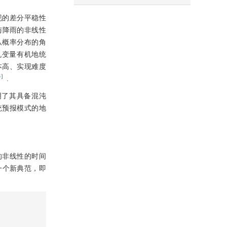
现的差分平稳性
与降雨的非线性
从概率分布的角
机变量有机地统
本高、实现难度
6
］
.
导证明了其具备混沌
统预报模式的地
的非线性的时间
一个新典范，即