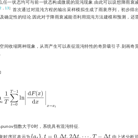
么任一状态均可与前一状态构成微观的混沌现象.由此可以设想降雨衰
2
，
13
］
首次通过对混沌方程的输出采样模拟生成了雨衰序列，初步得
及确定性的结论.因此对于降雨衰减能否利用混沌方法建模和预测，还
空间收缩两种现象，从而产生可以表征混沌特性的奇异吸引子.刻画奇
.
为
∞
1
T
∑
t
=
0
T
-
1
l
n
d
F
x
d
x
x
=
x
t
apunov指数大于0时，系统具有混沌特征.
a
t
,
t
=
0
,
Δ
t
,
2
Δ
t
,
⋯
,
T
-
Δ
t
衰时序可表示为
.由上述分析