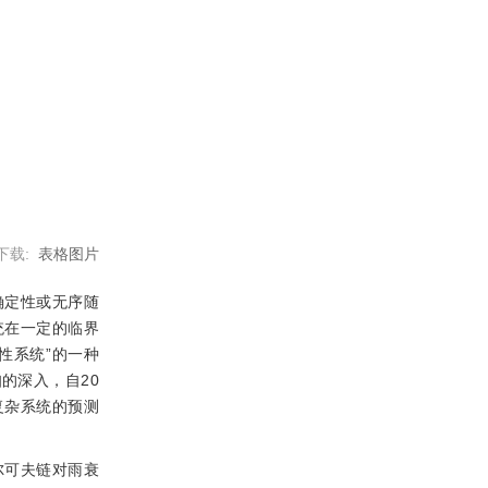
下载:
表格图片
确定性或无序随
统在一定的临界
性系统”的一种
的深入，自20
复杂系统的预测
尔可夫链对雨衰