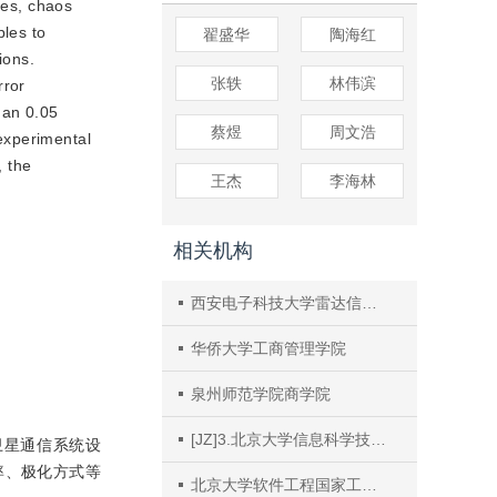
ies, chaos
ples to
翟盛华
陶海红
ions.
张轶
林伟滨
rror
han 0.05
蔡煜
周文浩
experimental
, the
王杰
李海林
相关机构
西安电子科技大学雷达信号处理国家重点实验室
华侨大学工商管理学院
泉州师范学院商学院
[JZ]3.北京大学信息科学技术学院软件研究所高可信软件技术教育部重点实验室
卫星通信系统设
率、极化方式等
北京大学软件工程国家工程研究中心