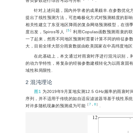
各类参数进行综合考虑与分析
.
针对上述问题，国内外学者的成果颇丰.在参数优化
提出了线性预测方法，可忽略极化方式对预测精度的影响
相关性建立了东亚地区降雨的复杂网络预测模型，在强
［
5
］
度出发，Spiros等人
利用Copulas函数预测雨
一了起来，然而不同地区预测时需要计算不同的特征参数
大，目前全球大部分雨衰数据由欧美国家在中高纬度地区
在此基础上，本文通过对雨衰时序进行混沌识别，利用随机微分方
的动力学特性，将复杂的经验参数建模转化为以雨衰固
域性和局限性.
2
混沌理论
图1
为2019年9月某地实测12.5 GHz频率的雨衰
序列，并不适用于传统的如自适应滤波器等基于线性系统
［
7
，
8
］
对许多随机现象的预测成为可能
.