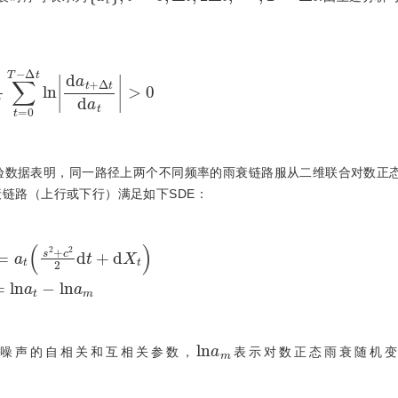
T
∑
t
=
0
T
-
Δ
t
l
n
d
a
t
+
Δ
t
d
a
t
>
0
验数据表明，同一路径上两个不同频率的雨衰链路服从二维联合对数正
衰链路（上行或下行）满足如下SDE：
+
c
2
2
d
t
+
d
X
t
X
t
=
l
n
a
t
-
l
n
a
m
l
n
a
m
噪声的自相关和互相关参数，
表示对数正态雨衰随机变