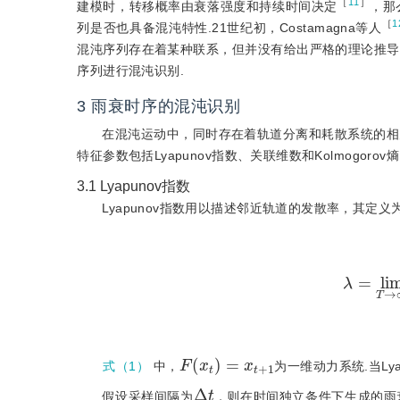
［
11
］
建模时，转移概率由衰落强度和持续时间决定
，那
［
1
列是否也具备混沌特性.21世纪初，Costamagna等人
混沌序列存在着某种联系，但并没有给出严格的理论推导
序列进行混沌识别.
3
雨衰时序的混沌识别
在混沌运动中，同时存在着轨道分离和耗散系统的相
特征参数包括Lyapunov指数、关联维数和Kolmogorov熵
3.1
Lyapunov指数
Lyapunov指数用以描述邻近轨道的发散率，其定义
λ
=
l
i
m
T
→
F
x
t
=
x
t
+
1
式（1）
中，
为一维动力系统.当Ly
Δ
t
假设采样间隔为
，则在时间独立条件下生成的雨