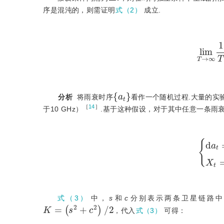
序是混沌的，则需证明
式（2）
成立.
l
i
m
T
→
∞
1
a
t
分析
  将雨衰时序
看作一个随机过程.大量的实
［
14
］
于10 GHz）
.基于这种假设，对于其中任意一条雨
d
a
t
=
a
t
s
2
式（3）
中，
s
和
c
分别表示两条卫星链路中
K
=
s
2
+
c
2
/
2
，代入
式（3）
可得：