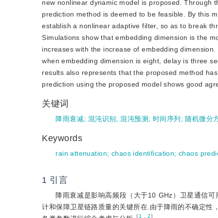
new nonlinear dynamic model is proposed. Through the s
prediction method is deemed to be feasible. By this m
establish a nonlinear adaptive filter, so as to break thr
Simulations show that embedding dimension is the most
increases with the increase of embedding dimension. M
when embedding dimension is eight, delay is three s
results also represents that the proposed method has a
prediction using the proposed model shows good agre
关键词
降雨衰减
;
混沌识别
;
混沌预测
;
时间序列
;
随机微分
Keywords
rain attenuation
;
chaos identification
;
chaos predi
1
引言
降雨衰减是影响高频段（大于10 GHz）卫星通信
计和保障卫星链路质量的关键所在.由于降雨的不确定性
［
1
，
2
］