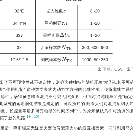
92°E
嵌入维数
8~20
d
τ
34.4°N
重构时延
/s
1~20
Δ
t
397
采样间隔
/s
1~20
N
T
R
38
训练样本数
300, 600, 900
N
T
E
17.5/12.5
测试样本数
1000, 50~250
下载:
CSV
出了不可预测性或不确定性，则称这种独特的随机现象为混沌.其不可
耦合作用机制”.这种数学表式为动力学方程的非线性项，使得非线性系
感性，该特征意味着混沌不可能无限预测；但同时混沌现象又是“确定
此系统的短期演化结果是确定的、可以预知的.随着人们对混沌预测认知
雨量、径流量等诸多研究领域的时间序列中，为原来被认为不可预测的
［
9
，
10
］
拓了新的思路
.
确定后，降雨强度无疑是决定信号衰落大小的最直接因素，同时利用马