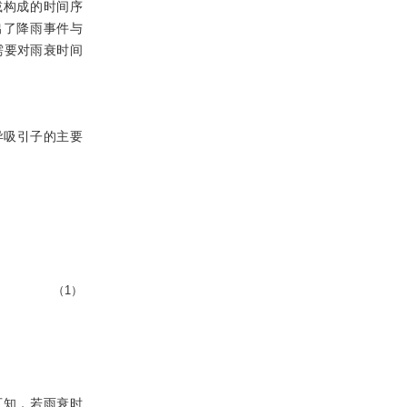
减构成的时间序
出了降雨事件与
需要对雨衰时间
异吸引子的主要
（1）
可知，若雨衰时