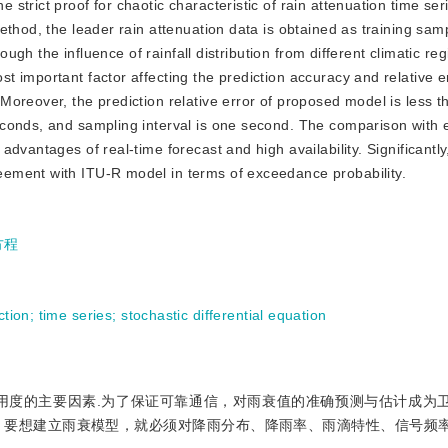
trict proof for chaotic characteristic of rain attenuation time ser
ethod, the leader rain attenuation data is obtained as training sam
ough the influence of rainfall distribution from different climatic reg
 important factor affecting the prediction accuracy and relative e
oreover, the prediction relative error of proposed model is less t
econds, and sampling interval is one second. The comparison with 
dvantages of real-time forecast and high availability. Significantly
ement with ITU-R model in terms of exceedance probability.
方程
ction
;
time series
;
stochastic differential equation
可用度的主要因素.为了保证可靠通信，对雨衰值的准确预测与估计成为
，要想建立雨衰模型，就必须对降雨分布、降雨率、雨滴特性、信号频