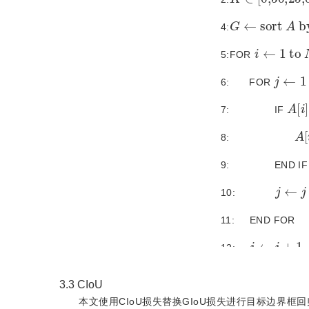
G
←
s
o
r
t
A
b
y
4:
i
←
1
t
o
N
5:FOR
j
←
1
t
6: FOR
A
i
=
7: IF
A
i
8:
9: END IF
j
←
j
+
10:
11: END FOR
i
←
i
+
1
12:
13:END FOR
3.3
CIoU
B
←
A
本文使用CIoU损失替换GIoU损失进行目标边界框
14: