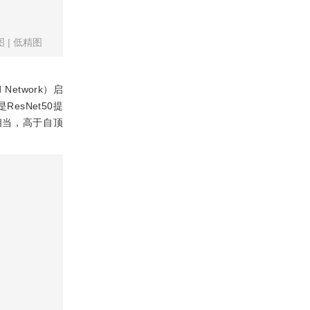
图
|
低精图
id Network）启
5是ResNet50提
相当，高于自顶