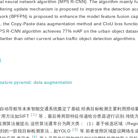
nal neural network algorithm (MPS R-CNN). The algorithm mainly h
 filtering update mechanism is proposed to improve the detection ac
twork (BPFPN) is proposed to enhance the model feature fusion capa
nes, the Copy-Paste data augmentation method and CIoU loss functi
MPS R-CNN algorithm achieves 77% mAP on the urban object datase
better than other current urban traffic object detection algorithms.
强
feature pyramid
;
data augmentation
自动导航等未来智能交通系统奠定了基础.经典目标检测主要利用滑动
［
1
］
方法如SIFT
等，最后将局部特征传递给分类器进行识别.传统
法被提出.这些算法通常分为两大类：（1）基于候选区域（Region P
［
3
］
归的一阶段目标检测算法，如YOLO
等.前者使用区域提议网络生
［
4
］