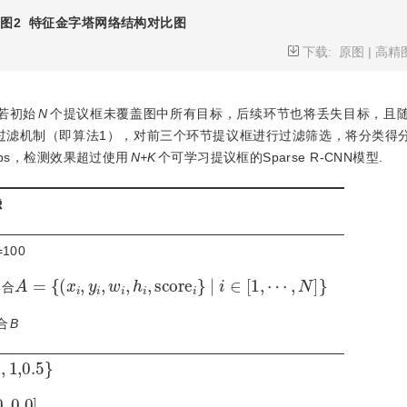
图2
特征金字塔网络结构对比图
下载:
原图
|
高精
，若初始
N
个提议框未覆盖图中所有目标，后续环节也将丢失目标，且
过滤机制（即算法1），对前三个环节提议框进行过滤筛选，将分类得
ps，检测效果超过使用
N+K
个可学习提议框的Sparse R-CNN模型.
滤
=100
A
=
(
x
i
,
y
i
,
w
i
,
h
i
,
s
c
o
r
e
i
|
i
∈
[
1
,
⋯
,
N
]
}
集合
合
B
1
,
1,0.5
}
0
,
0,0
]