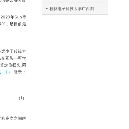
.伍锡如等人改
桂林电子科技大学广西图像图形与智能处理重点实验室
2020年Sun等
.4%，是目前最
征远少于传统方
态交互头与可学
算定位损失.同
式（1）
所示：
（1）
度和高度之间的