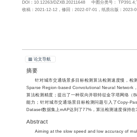
DOI：
10.12263/DZXB.20211648
中图分类号：
TP391.4
收稿：
2021-12-12
，
修回：
2022-07-01
，
纸质出版：
2023-0
引用本文
阅读全文PDF
论文导航
摘要
针对城市交通场景多目标检测算法检测速度慢，检测精度低
Sparse Region-based Convolutional Ne
算法检测精度；提出了一种双向并联特征金字塔网络（Bidirection
能力；针对城市交通场景目标检测问题引入了Copy-Paste
Dataset数据集上mAP达到了77%，算法检测速度保持
Abstract
Aiming at the slow speed and low accuracy of mult