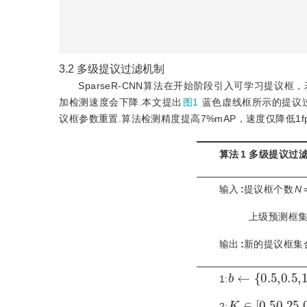
3.2
多级提议过滤机制
SparseR-CNN算法在开始阶段引入可学习提议框
加检测速度会下降.本文提出
图1
蓝色虚线框所示的提议
议框参数重置.算法检测精度提高7%mAP，速度仅降低1f
算法
1
多级提议过
输入
:
提议框个数
N
   上级预测框
输出
:
新的提议框集
b
←
{
0.5,0.5,
1:
K
∈
[
0,50,25,
2: