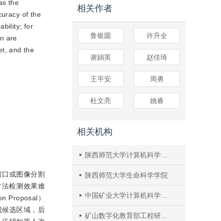
as the
相关作者
curacy of the
bility; for
鲁银圆
许升全
on are
t, and the
谢娟英
赵佳琦
王平安
周勇
杜文亮
姚睿
相关机构
陕西师范大学计算机科学学院
窗口或图像分割
陕西师范大学生命科学学院
方法检测效果难
中国矿业大学计算机科学与技术学院
roposal）
成候选区域，后
矿山数字化教育部工程研究中心