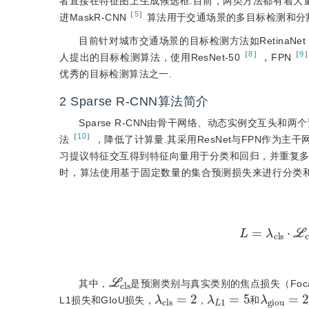
者直接在特征图上生成候选框.目前，两类方法都有着大
［
5
］
进MaskR-CNN
算法用于交通场景的多目标检测和分
目前针对城市交通场景的目标检测方法如RetinaNet
［
8
］
［
9
人提出的目标检测算法，使用ResNet-50
，FPN
优秀的目标检测算法之一.
2
Sparse R-CNN算法简介
Sparse R-CNN由骨干网络、动态实例交互头
［
10
］
法
，降低了计算量.其采用ResNet与FPN作为
习提议特征交互得到特征向量用于分类和回归，并重复多次.算
时，算法使用基于固定数量的集合预测损失来进行分类
L
=
λ
c
l
s
⋅
ℒ
c
l
ℒ
c
l
s
其中，
是预测类别与真实类别的焦点损失（Focal
λ
c
l
s
=
2
λ
L
1
=
5
λ
g
i
o
u
=
L1损失和GIoU损失，
，
和