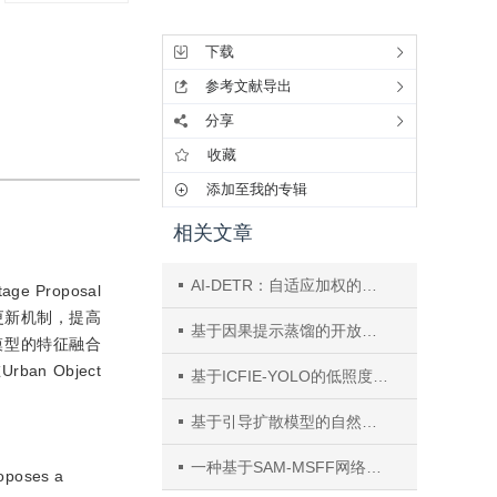
工具集
下载
参考文献导出
分享
收藏
添加至我的专辑
相关文章
AI-DETR：自适应加权的可解释目标检测方法
Proposal
框过滤更新机制，提高
基于因果提示蒸馏的开放世界目标检测
强了模型的特征融合
n Object
基于ICFIE-YOLO的低照度图像目标检测方法
基于引导扩散模型的自然对抗补丁生成方法
一种基于SAM-MSFF网络的低照度目标检测方法
roposes a