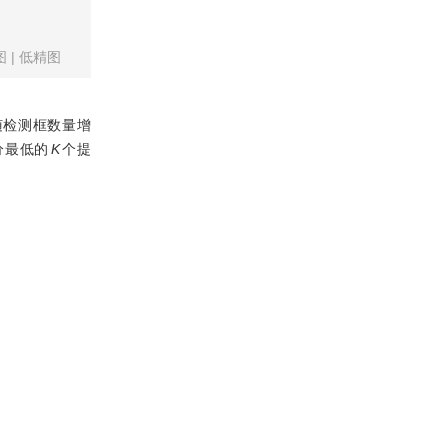
图
|
低精图
随检测框数量增
分最低的
K
个提