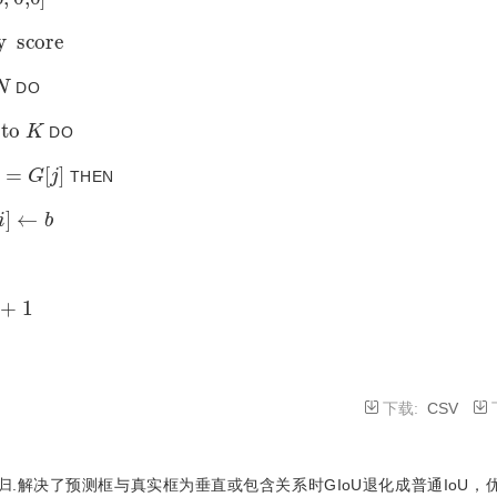
s
c
o
r
e
 DO
o
K
 DO
G
[
j
]
 THEN
←
b
1
下载:
CSV
回归.解决了预测框与真实框为垂直或包含关系时GIoU退化成普通IoU