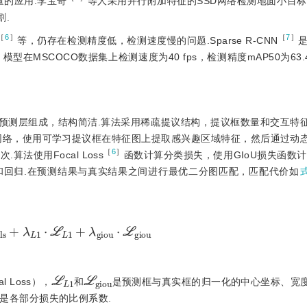
量的应用.李宝奇
等人采用并行附加特征的SSD网络检测地面小目标
割.
［
6
］
［
7
］
等，仍存在检测精度低，检测速度慢的问题.Sparse R-CNN
是
］
模型在MSCOCO数据集上检测速度为40 fps，检测精度mAP50为63
和两个预测层组成，结构简洁.算法采用稀疏提议结构，提议框数量和交互特
主干网络，使用可学习提议框在特征图上提取感兴趣区域特征，然后通过动
［
6
］
法使用Focal Loss
函数计算分类损失，使用GIoU损失函数计
和回归.在预测结果与真实结果之间进行最优二分图匹配，匹配代价如
s
+
λ
L
1
⋅
ℒ
L
1
+
λ
g
i
o
u
⋅
ℒ
g
i
o
u
ℒ
L
1
ℒ
g
i
o
u
 Loss），
和
是预测框与真实框的归一化的中心坐标、宽
2
是各部分损失的比例系数.