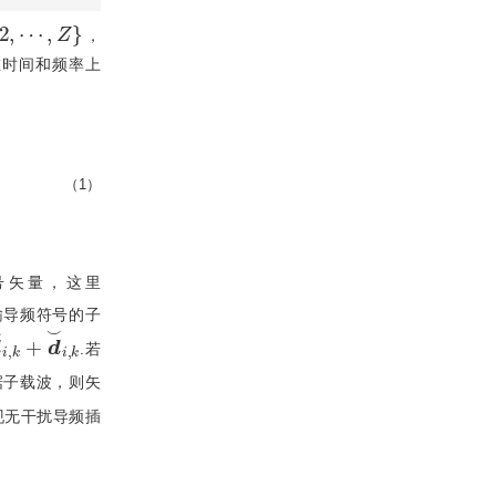
,
⋯
,
Z
}
，
在时间和频率上
（1）
号矢量，这里
输导频符号的子
⌢
i
,
k
+
d
⌣
i
,
k
.若
据子载波，则矢
现无干扰导频插