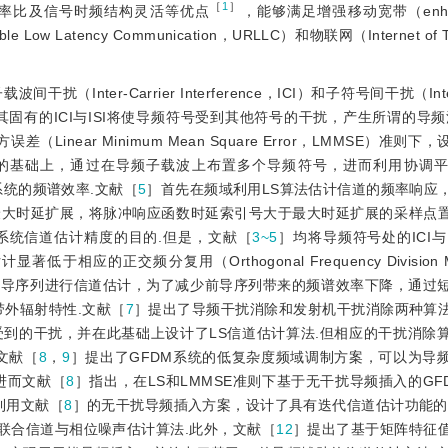
［
1
］
功率比及信号时频结构灵活等优点
，能够满足增强移动宽带（enhanc
Low Latency Communication，URLLC）和物联网（Internet of 
ter-Carrier Interference，ICI）和子符号间干扰（Inter-
道估计，其固有的ICI与ISI将使导频符号受到其他符号的干扰，产生所谓的导
差（Linear Minimum Mean Square Error，LMMSE）准则
的基础上，通过在导频子载波上布置多个导频符号，进而利用协调
系统的频谱效率.文献［
5
］首先在频域利用LS算法估计信道的频率响应
最大时延扩展，将脉冲响应函数时延索引号大于最大时延扩展
的采样点
系统信道估计精度的目的.但是，文献［
3~5
］均将导频符号处的ICI与
正交频分复用（Orthogonal Frequency Division Mult
前导序列进行信道估计，为了减少前导序列带来的频谱效率下降，通过短
带外辐射特性.文献［
7
］提出了导频干扰消除和发射机干扰消除两种算
受到的干扰，并在此基础上设计了LS信道估计算法.但相应的干扰消除
文献［
8
，
9
］提出了GFDM系统的低复杂度频域调制方案，可以为导
进而文献［
8
］指出，在LS和LMMSE准则下基于无干扰导频插入的GF
利用文献［
8
］的无干扰导频插入方案，设计了具有迭代信道估计功能的G
M联合信道与相位噪声估计算法.此外，文献［
12
］提出了基于矩阵特征值