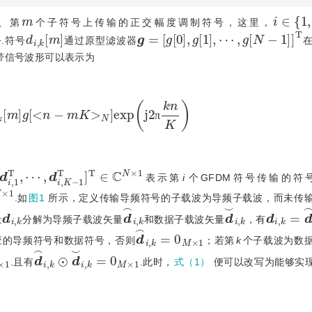
m
i
∈
{
1,2
、第
个子符号上传输的正交幅度调制符号，这里，
d
i
,
k
[
m
]
g
=
[
g
[
0
]
,
g
[
1
]
,
⋯
,
g
[
N
-
1
]
]
T
.符号
通过原型滤波器
带信号波形可以表示为
=
0
K
-
1
d
i
,
k
[
m
]
g
[
n
-
m
K
N
]
e
x
p
j
2
π
k
n
K
π
N
d
×
i
,
1
1
T
,
⋯
,
d
i
,
K
-
表示第
i
个GFDM符号传输的符
.如
图1
所示，定义传输导频符号的子载波为导频子载波，而未传
d
i
,
k
d
⌢
i
,
k
d
⌣
i
,
k
d
i
,
k
=
d
量
分解为导频子载波矢量
和数据子载波矢量
，有
d
⌢
i
,
k
=
0
M
×
1
应的导频符号和数据符号，否则
；若第
k
个子载波为数
M
×
1
d
⌢
i
,
k
⊙
d
⌣
i
,
k
=
0
M
×
1
.且有
.此时，
式（1）
便可以改写为能够实