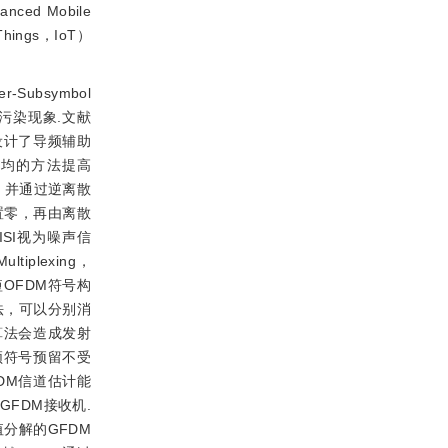
ed Mobile
Things，IoT）
Subsymbol
频污染现象.文献
下，设计了导频辅助
平均的方法提高
，并通过逆离散
置零，再由离散
ISI视为噪声信
iplexing，
OFDM符号构
法，可以分别消
算法会造成发射
频符号预留不受
DM信道估计能
FDM接收机.
分解的GFDM