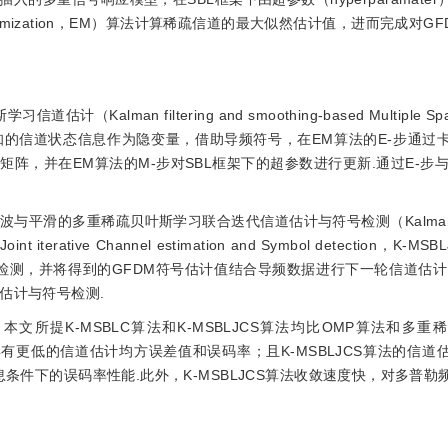
aximization，EM）算法计算稀疏信道的最大似然估计值，进而完成对G
an filtering and smoothing-based Multiple Spars
BLC）算法.将未知的信道状态信息作为隐变量，借助导频符号，在EM算法的E-步
阵，并在EM算法的M-步对SBL框架下的超参数进行更新.通过E-步与
平滑的多重稀疏贝叶斯学习联合迭代信道估计与符号检测（Kalman filte
g Joint iterative Channel estimation and Symbol detection，K
号检测，并将得到的GFDM符号估计值结合导频数据进行下一轮信道估计
估计与符号检测.
文所提K-MSBLC算法和K-MSBLJCS算法均比OMP算法和多重
g，MSBL）算法具有更低的信道估计均方误差值和误码率；且K-MSBLJCS算法的
息条件下的误码率性能.此外，K-MSBLJCS算法收敛速度快，对多普勒