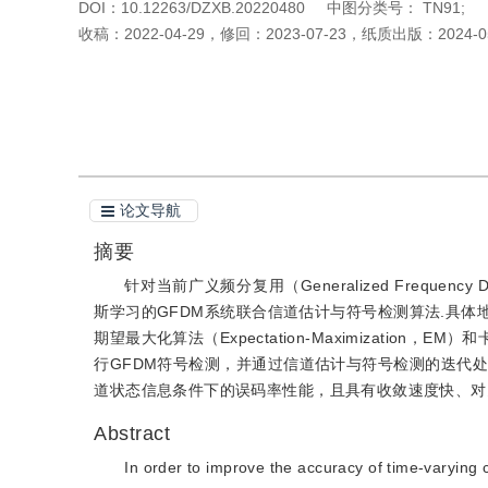
DOI：
10.12263/DZXB.20220480
中图分类号：
TN91;
收稿：
2022-04-29
，
修回：
2023-07-23
，
纸质出版：
2024-0
引用本文
阅读全文PDF
论文导航
摘要
针对当前广义频分复用（Generalized Frequenc
斯学习的GFDM系统联合信道估计与符号检测算法.具体
期望最大化算法（Expectation-Maximizati
行GFDM符号检测，并通过信道估计与符号检测的迭代
道状态信息条件下的误码率性能，且具有收敛速度快、对
Abstract
In order to improve the accuracy of time-varying 