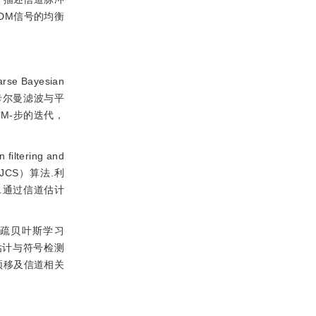
FDM信号的均衡
e Bayesian
通过卡尔曼滤波与平
M-步的迭代，
ring and
-MSBLJCS）算法.利
.通过信道估计
稀疏贝叶斯学习
信道估计与符号检测
频移及信道相关