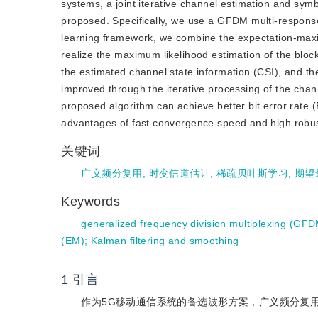
systems, a joint iterative channel estimation and sy
proposed. Specifically, we use a GFDM multi-response 
learning framework, we combine the expectation-maxi
realize the maximum likelihood estimation of the bl
the estimated channel state information (CSI), and th
improved through the iterative processing of the chan
proposed algorithm can achieve better bit error rate 
advantages of fast convergence speed and high robus
关键词
广义频分复用
;
时变信道估计
;
稀疏贝叶斯学习
;
期望
Keywords
generalized frequency division multiplexing (GF
(EM)
;
Kalman filtering and smoothing
1
引言
作为5G移动通信系统的备选波形方案，广义频分复用（Generaliz