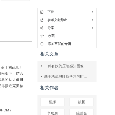
工具集
下载
参考文献导出
分享
收藏
添加至我的专辑
相关文章
一种有效的压缩感知图像重建算法
，提出基于稀疏贝叶
习框架下，结合
基于稀疏贝叶斯学习的时域流信号鲁棒动态压缩感知算法
态信息的估计值进
获得接近完美信
相关作者
杨娜
姚畅
 (GFDM)
李居朋
陈后金