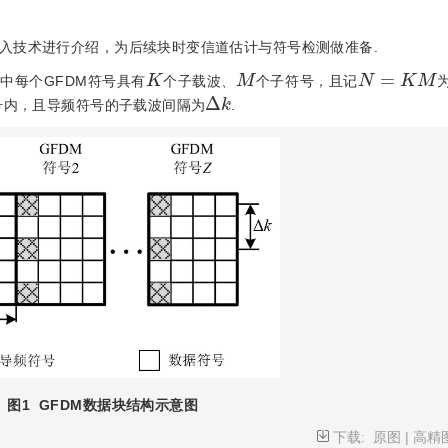
插入技术进行介绍，为后续块时变信道估计与符号检测做准备.
K
M
N
=
K
M
其中每个GFDM符号具有
个子载波、
个子符号，且记
Δ
k
号内，且导频符号的子载波间隔为
.
图1
GFDM数据块结构示意图
下载:
原图
|
高精