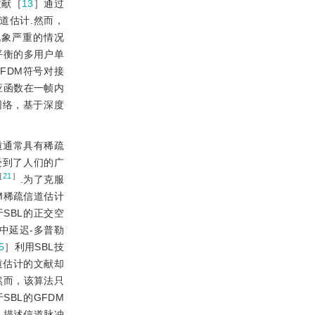
文献［
13
］通过
道估计.然而，
现象严重的情况
平衡的多用户单
FDM符号对接
响应函数在一帧内
网络，基于深度
道通常具有稀疏
受到了人们的广
［
21
］
.为了克服
FDM稀疏信道估计
SBL的正交空
系统中延迟-多普勒
5
］利用SBL技
信道估计的文献却
法.然而，该算法只
BL的GFDM
r）描述信道脉冲