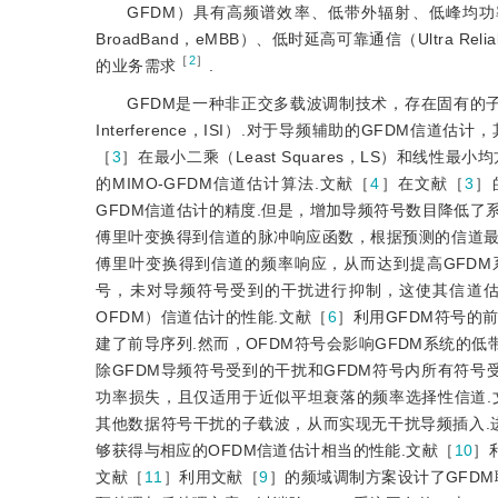
GFDM）具有高频谱效率、低带外辐射、低峰均
BroadBand，eMBB）、低时延高可靠通信（Ultra Reliable 
［
2
］
的业务需求
.
GFDM是一种非正交多载波调制技术，存在固有的子载波间干扰（In
Interference，ISI）.对于导频辅助的GFDM信
［
3
］在最小二乘（Least Squares，LS）和线性最小均方误
的MIMO-GFDM信道估计算法.文献［
4
］在文献［
3
］
GFDM信道估计的精度.但是，增加导频符号数目降低了
傅里叶变换得到信道的脉冲响应函数，根据预测的信道
傅里叶变换得到信道的频率响应，从而达到提高GFDM
号，未对导频符号受到的干扰进行抑制，这使其信道估计显著低于相应的
OFDM）信道估计的性能.文献［
6
］利用GFDM符号的
建了前导序列.然而，OFDM符号会影响GFDM系统的低
除GFDM导频符号受到的干扰和GFDM符号内所有符号
功率损失，且仅适用于近似平坦衰落的频率选择性信道.
其他数据符号干扰的子载波，从而实现无干扰导频插入.
够获得与相应的OFDM信道估计相当的性能.文献［
10
］
文献［
11
］利用文献［
9
］的频域调制方案设计了GFD