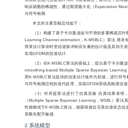
响应函数的稀疏性，通过期望最大化（Expectation M
与符号检测.
本文的主要贡献总结如下：
（1）构建了基于卡尔曼滤波与平滑的多重稀疏贝叶斯学习信道估计（Kalm
Learning Channel estimation，K-MS
滑算法计算块时变信道脉冲响应矢量的估计值及其协方差矩
实现GFDM的信道估计.
（2）在K-MSBLC算法的基础上，提出基于卡尔曼滤波与
smoothing-based Multiple Sparse Bayesian Learnin
用K-MSBLC算法提供的信道估计值作为初值，进行符
与符号检测过程的迭代处理，实现GFDM系统高精度信道
（3）对所提算法进行了仿真实验.仿真结果表明，本
（Multiple Sparse Bayesian Learnin
性能都优于K-MSBLC算法，能获得接近完美信道状态信
系数失配不敏感.
2
系统模型