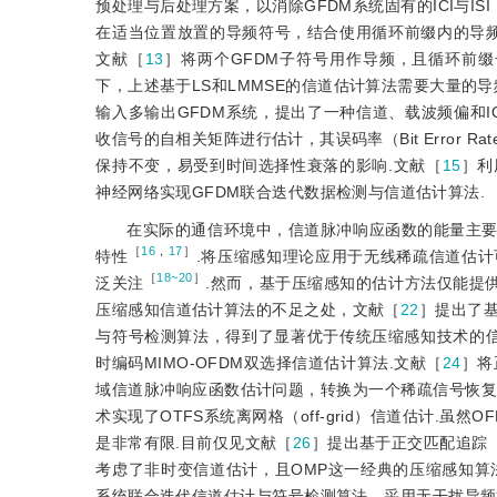
预处理与后处理方案，以消除GFDM系统固有的ICI与I
在适当位置放置的导频符号，结合使用循环前缀内的导频信息
文献［
13
］将两个GFDM子符号用作导频，且循环前
下，上述基于LS和LMMSE的信道估计算法需要大量的
输入多输出GFDM系统，提出了一种信道、载波频偏和I
收信号的自相关矩阵进行估计，其误码率（Bit Error 
保持不变，易受到时间选择性衰落的影响.文献［
15
］利
神经网络实现GFDM联合迭代数据检测与信道估计算法.
在实际的通信环境中，信道脉冲响应函数的能量主
［
16
，
17
］
特性
.将压缩感知理论应用于无线稀疏信道估计
［
18~20
］
泛关注
.然而，基于压缩感知的估计方法仅能提
压缩感知信道估计算法的不足之处，文献［
22
］提出了基于
与符号检测算法，得到了显著优于传统压缩感知技术的信
时编码MIMO-OFDM双选择信道估计算法.文献［
24
］将正
域信道脉冲响应函数估计问题，转换为一个稀疏信号恢复
术实现了OTFS系统离网格（off-grid）信道估计.
是非常有限.目前仅见文献［
26
］提出基于正交匹配追踪（Ort
考虑了非时变信道估计，且OMP这一经典的压缩感知算法
系统联合迭代信道估计与符号检测算法，采用无干扰导频插入的