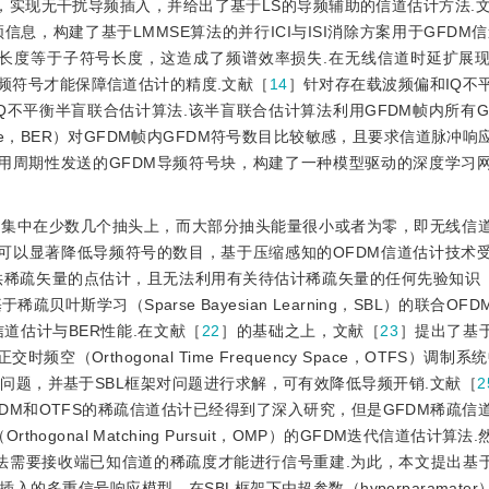
SI，实现无干扰导频插入，并给出了基于LS的导频辅助的信道估计方法.
，构建了基于LMMSE算法的并行ICI与ISI消除方案用于GFDM信
缀长度等于子符号长度，这造成了频谱效率损失.在无线信道时延扩展
导频符号才能保障信道估计的精度.文献［
14
］针对存在载波频偏和IQ不
Q不平衡半盲联合估计算法.该半盲联合估计算法利用GFDM帧内所有G
Rate，BER）对GFDM帧内GFDM符号数目比较敏感，且要求信道脉冲
用周期性发送的GFDM导频符号块，构建了一种模型驱动的深度学习
要集中在少数几个抽头上，而大部分抽头能量很小或者为零，即无线信
可以显著降低导频符号的数目，基于压缩感知的OFDM信道估计技术
供稀疏矢量的点估计，且无法利用有关待估计稀疏矢量的任何先验知识
稀疏贝叶斯学习（Sparse Bayesian Learning，SBL）的联合O
道估计与BER性能.在文献［
22
］的基础之上，文献［
23
］提出了基于
交时频空（Orthogonal Time Frequency Space，OTFS）调制
问题，并基于SBL框架对问题进行求解，可有效降低导频开销.文献［
2
虽然OFDM和OTFS的稀疏信道估计已经得到了深入研究，但是GFDM稀疏
hogonal Matching Pursuit，OMP）的GFDM迭代信道估计算
需要接收端已知信道的稀疏度才能进行信号重建.为此，本文提出基于S
多重信号响应模型，在SBL框架下由超参数（hyperparamate