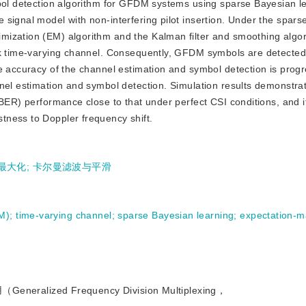
mbol detection algorithm for GFDM systems using sparse Bayesian le
signal model with non-interfering pilot insertion. Under the spar
mization (EM) algorithm and the Kalman filter and smoothing algor
ock time-varying channel. Consequently, GFDM symbols are detecte
e accuracy of the channel estimation and symbol detection is progr
nel estimation and symbol detection. Simulation results demonstrat
(BER) performance close to that under perfect CSI conditions, and i
tness to Doppler frequency shift.
最大化
;
卡尔曼滤波与平滑
DM)
;
time-varying channel
;
sparse Bayesian learning
;
expectation-m
ed Frequency Division Multiplexing，