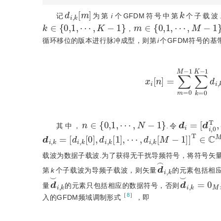
d
i
,
k
[
m
]
k
记
为第
i
个GFDM符号中第
个子载波
k
∈
{
0,1
,
⋯
,
K
-
1
}
m
∈
{
0,1
,
⋯
,
M
-
1
}
，
循环移位的版本进行脉冲成型，则第
i
个GFDM符号的基
x
i
[
n
]
=
∑
m
=
0
M
-
1
∑
k
n
∈
{
0,1
,
⋯
,
N
-
1
}
d
1
i
T
=
]
[
T
d
∈
i
,
0
C
T
,
其中，
.令
d
i
,
k
=
[
d
i
,
k
[
0
]
,
d
i
,
k
[
1
]
,
⋯
,
d
i
,
k
[
M
-
1
]
]
T
∈
C
M
×
1
载波为数据子载波.为了获得无干扰导频符号，将符号矢
d
⌢
i
,
k
第
k
个子载波为导频子载波，则矢量
的元素包括相
d
⌣
i
,
k
d
⌣
i
,
k
=
0
量
的元素只包括相应的数据符号，否则
［
8
］
入的GFDM频域调制形式
，即