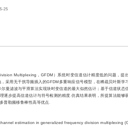
5-25
y Division Multiplexing，GFDM）系统时变信道估计精度低的问题
地，采用无干扰导频插入的GFDM多重响应信号模型，在稀疏贝叶斯学
on，EM）和卡尔曼滤波与平滑算法实现块时变信道的最大似然估计；基于信道状
处理逐步提高信道估计与符号检测的精度.仿真结果表明，所提算法能够
多普勒频移鲁棒性高等优点.
channel estimation in generalized frequency division multiplexing