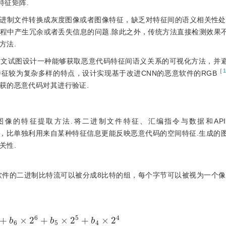
特征矩阵.
进制文件转换成灰度图像或者图像特征，缺乏对特征间的语义相关性处
程中产生冗余或者丢失信息的问题.除此之外，传统方法直接检测效果
方法.
本文试图设计一种能够获取恶意代码特征间语义关系的可视化方法，并
［
征较为复杂多样的特点，设计实现基于改进CNN的恶意软件的RGB
获的恶意代码对其进行验证.
特征提取方法.将二进制文件特征、汇编指令与数据和API（Appl
生成RGB图像，比单独利用来自某种特征信息更能反映恶意代码的空间特征.生成
关性.
软件的二进制比特流可以被分成8比特的组，每个字节可以被视为一个像
2
5
+
b
4
×
2
4
+
b
3
×
2
3
+
b
2
×
2
2
+
b
1
×
2
1
+
b
0
×
2
0