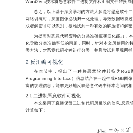
Word2Vec技术将恶意软件二进制文件和汇编文件转换成
总之，以上基于深度学习的方法大多是将恶意软件二
网络训练时，灰度图像必须归一化处理，导致数据转换过
或者解密才可以识别，很难找到一种有效的解压缩和解密
为提高对恶意代码变种的分类准确度和泛化能力，
化导致分类准确率低的问题．同时，针对本文所使用的特
类方法，对恶意代码变种进行分类，并且尝试利用现网捕
2
反汇编可视化
在本节中，提出了一种将恶意软件转换为RGB图像的
Programming Interface）信息结合在一起
富的纹理信息，能够更好地反映恶意代码中样本之间的相
2.1
二进制恶意软件可视化
本文采用了直接保留二进制代码所反映的信息.恶意
计算如下：
p
b
i
n
=
b
7
×
2
7
+
b
6
×
2
6
+
b
5
×