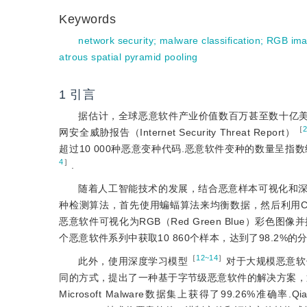
Keywords
network security
;
malware classification
;
RGB im
atrous spatial pyramid pooling
1
引言
据估计，全球恶意软件产业价值数百万甚至数十亿
［
网安全威胁报告（Internet Security Threat Report）
超过10 000种恶意变种代码.恶意软件变种的数量呈
4
］
.
随着人工智能技术的发展，结合恶意样本可视化和
种检测算法，首先使用蝙蝠算法来均衡数据，然后利用CNN（Con
恶意软件可视化为RGB（Red Green Blue）彩色
个恶意软件系列中获取10 860个样本，达到了98.2
［
12~14
］
此外，使用深度学习模型
对于大规模恶意软
同的方式，提出了一种基于字节级恶意软件的解决方案，
Microsoft Malware数据集上获得了99.26%准确率.Q