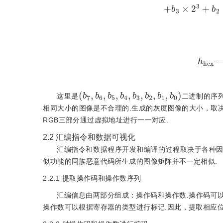
h
h
e
(
b
7
,
b
6
,
b
5
,
b
4
,
b
3
,
b
2
,
b
1
,
b
0
)
这里是
二进制的序
相同大小的图像是不合理的.生成的灰度图像的大小，取
RGB三部分通过虚拟地址进行一一对应.
2.2
汇编指令和数据可视化
汇编指令和数据程序开发和编译的过程取决于各种
似功能的同族恶意代码所生成的图像矩阵并不一定相似.
2.2.1
提取操作码和操作数序列
汇编信息由两部分组成：操作码和操作数.操作码可
操作数可以根据寄存器的类型进行标记.因此，提取相应位