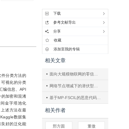
工具集
下载
参考文献导出
分享
收藏
添加至我的专辑
相关文章
面向大规模物联网的零信任管理研究综述
意软件分类方法的
e）可视化的分类
网络节点增减下的潜伏型病毒传播行为建模研究
编信息、API
件的加密和混淆
基于MP-FSCIL的恶意代码分类方法
洞空间金字塔池化
相关作者
表明，上述方法在最
aggle数据集
具有良好的泛化能
邢方圆
董傲