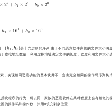
x
=
h
1
×
16
1
+
h
0
×
16
0
(
h
1
,
h
0
)
列，
是十六进制的序列.由于不同恶意软件家族的文件大小明
决于虚拟地址数量，利用虚拟地址决定文件的长度，宽度利用文件大小
因素，实现相同恶意功能的基本块并不一定由完全相同的操作码序列构
以反映程序的行为，所以同一家族的恶意软件在某种程度上会有相似的
置的操作码和操作数，并用0填充剩余位置.