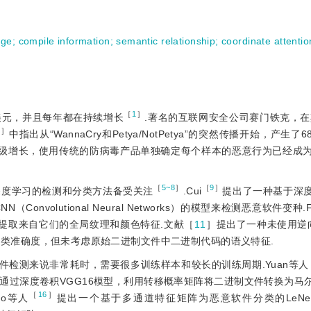
age
;
compile information
;
semantic relationship
;
coordinate attenti
［
1
］
美元，并且每年都在持续增长
.著名的互联网安全公司赛门铁克，在其
2
］
中指出从“WannaCry和Petya/NotPetya”的突然传播开始，产生
指数级增长，使用传统的防病毒产品单独确定每个样本的恶意行为已经成
［
5~8
］
［
9
］
深度学习的检测和分类方法备受关注
.Cui
提出了一种基于深
volutional Neural Networks）的模型来检测恶意软件变种.
图像并提取来自它们的全局纹理和颜色特征.文献［
11
］提出了一种未使用逆
%的分类准确度，但未考虑原始二进制文件中二进制代码的语义特征.
件检测来说非常耗时，需要很多训练样本和较长的训练周期.Yuan等人
通过深度卷积VGG16模型，利用转移概率矩阵将二进制文件转换为马
［
16
］
iao等人
提出一个基于多通道特征矩阵为恶意软件分类的LeNe