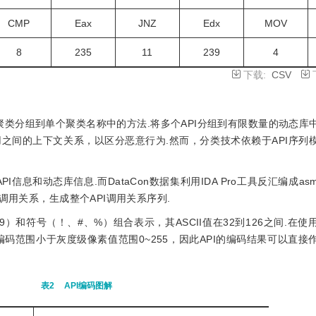
CMP
Eax
JNZ
Edx
MOV
8
235
11
239
4
下载:
CSV
聚类分组到单个聚类名称中的方法.将多个API分组到有限数量的动态库
用之间的上下文关系，以区分恶意行为.然而，分类技术依赖于API序列
PI信息和动态库信息.而DataCon数据集利用IDA Pro工具反汇编成a
调用关系，生成整个API调用关系序列.
9）和符号（！、#、%）组合表示，其ASCII值在32到126之间.在
码范围小于灰度级像素值范围0~255，因此API的编码结果可以直接
表2
API编码图解