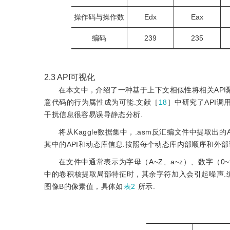
操作码与操作数
Edx
Eax
编码
239
235
2.3
API可视化
在本文中，介绍了一种基于上下文相似性将相关API
意代码的行为属性成为可能.文献［
18
］中研究了API调
干扰信息很容易误导静态分析.
将从Kaggle数据集中，.asm反汇编文件中提取出的A
其中的API和动态库信息.按照每个动态库内部顺序和外部
在文件中通常表示为字母（A~Z、a~z）、数字（0~
中的卷积核提取局部特征时，其余字符加入会引起噪声.编
图像B的像素值，具体如
表2
所示.