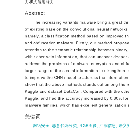
力和抗混淆能力.
Abstract
The increasing variants malware bring a great thr
of existing base on the convolutional neural network
namely, a classification method based on improved th
and obfuscation malware. Firstly, our method propo
attention to the semantic relationship between binar
with richer vein information, that can uncover deeper
address the problems of malware encryption and obfus
larger range of the spatial information to strengthen 
to improve the CNN model to address the information
show that the above methods stands out among the r
Kaggle and dataset DataCon. Compared with the othe
Kaggle, and had the accuracy increased by 0.80% for 
malware families, which has excellent generalization ab
关键词
网络安全
;
恶意代码分类
;
RGB图像
;
汇编信息
;
语义