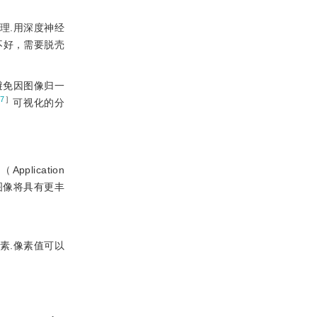
理.用深度神经
不好，需要脱壳
避免因图像归一
17
］
可视化的分
ication
的图像将具有更丰
素.像素值可以