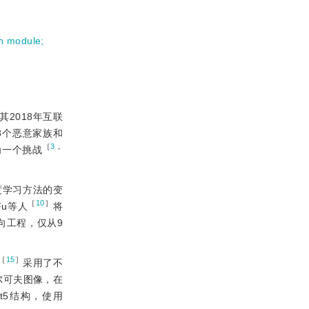
on module
;
2018年互联
了68个恶意家族和
［
3
，
为一个挑战
度学习方法的变
［
10
］
Fu等人
将
向工程，仅从9
［
15
］
采用了不
尔可夫图像，在
t5结构，使用