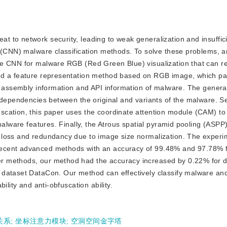
eat to network security, leading to weak generalization and insuffic
s (CNN) malware classification methods. To solve these problems, 
e CNN for malware RGB (Red Green Blue) visualization that can res
sed a feature representation method based on RGB image, which p
y, assembly information and API information of malware. The gener
 dependencies between the original and variants of the malware. Se
cation, this paper uses the coordinate attention module (CAM) to
malware features. Finally, the Atrous spatial pyramid pooling (ASPP
 loss and redundancy due to image size normalization. The experim
ecent advanced methods with an accuracy of 99.48% and 97.78% f
r methods, our method had the accuracy increased by 0.22% for d
dataset DataCon. Our method can effectively classify malware and
ility and anti-obfuscation ability.
关系
;
坐标注意力模块
;
空洞空间金字塔