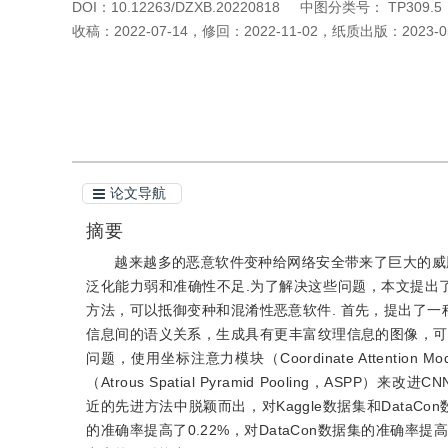
DOI：
10.12263/DZXB.20220818
中图分类号：
TP309.5
收稿：
2022-07-14
，
修回：
2022-11-02
，
纸质出版：
2023-0
引用本文
阅读全文PDF
论文导航
摘要
越来越多的恶意软件变种给网络安全带来了巨大的威胁，导致了现
泛化能力弱和准确性不足.为了解决这些问题，本文提出了一种
方法，可以抵御变种和混淆性恶意软件. 首先，提出了一
信息间的语义关系，生成具有更丰富纹理信息的图像，可
问题，使用坐标注意力模块（Coordinate Attent
（Atrous Spatial Pyramid Pooling，
近的先进方法中脱颖而出，对Kaggle数据集和DataCon
的准确率提高了0.22%，对DataCon数据集的准确率