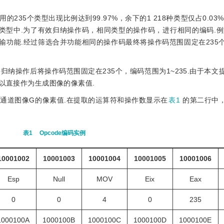
用的235个类型出现比例达到99.97%，余下的1 218种类型仅占0.03
种类型中.为了有效归纳操作码，相同类型的操作码，进行相同的编码.例
传输功能.经过筛选合并功能相同的操作码最终将操作码范围固定在235
并归纳操作后将操作码范围固定在235个，编码范围为1~235.由于本
可以直接作为生成图像的像素值.
通道图像G的像素值.在提取的运算符和操作数显示在
表1
的第二行中
表1
Opcode编码实例
10001002
10001003
10001004
10001005
10001006
Esp
Null
MOV
Eix
Eax
0
0
4
0
235
1000100A
1000100B
1000100C
1000100D
1000100E