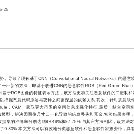
5-25
有基于CNN（Convolutional Neural Networks）的恶
新的方法，即基于改进CNN的恶意软件RGB（Red Green Blu
种基于RGB图像的特征表示方法，该方法更加关注恶意软件的二进制和汇
以挖掘恶意代码原始与变种之间更深层的依赖关系.其次，针对恶意软
ion Module，CAM）获取更大范围的空间信息来强化特征.最后，结合空
ASPP）来改进CNN模型，解决因图像尺寸归一化导致的信息丢失和冗余.实验结果
数据集的准确率分别达到99.48%和97.78%.与其它方法相比，该方法对K
提高了0.80%.本文方法可以有效地分类恶意软件和恶意软件家族变种，