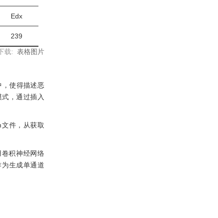
Edx
239
下载:
表格图片
中，使得描述恶
模式，通过插入
sm文件，从获取
使用卷积神经网络
作为生成单通道