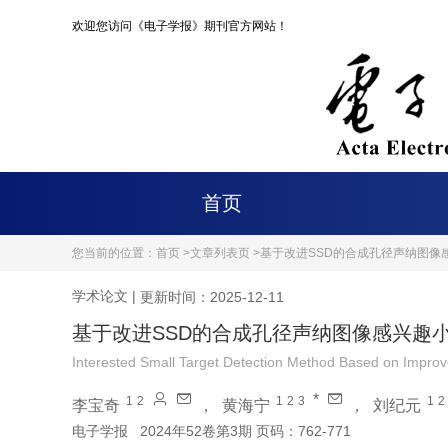
欢迎您访问《电子学报》期刊官方网站！
首页
您当前的位置：
首页 >
文章列表页 >
基于改进SSD的合成孔径声纳图像
学术论文
|
更新时间：2025-12-11
基于改进SSD的合成孔径声纳图像感兴趣
Interested Small Target Detection Method Based on Improv
*
1
2
1
2
3
1
2
李宝奇
，
黄海宁
，
刘纪元
电子学报
2024年52卷第3期 页码：762-771