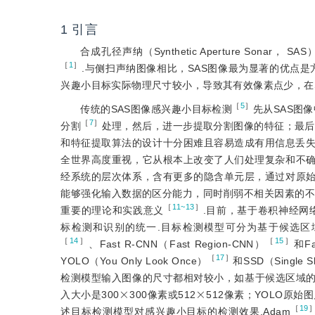
1
引言
合成孔径声纳（Synthetic Aperture S
［
1
］
.与侧扫声纳图像相比，SAS图像最为显著的优点
兴趣小目标实际物理尺寸较小，导致其有效像素点少，在
［
5
］
传统的SAS图像感兴趣小目标检测
先从SAS图像中
［
7
］
分割
处理，然后，进一步提取分割图像的特征；最后
和特征提取算法的设计十分困难且容易造成有用信息丢失
全世界高度重视，它从根本上改变了人们处理复杂和不
经系统的层次体系，含有更多的隐含单元层，通过对原
能够强化输入数据的区分能力，同时削弱不相关因素的不
［
11~13
］
重要的理论和实践意义
.目前，基于卷积神经网络（C
标检测和识别的统一.目标检测模型可分为基于候选区域和
［
14
］
［
15
］
、Fast R-CNN（Fast Region-CNN）
和Fa
［
17
］
YOLO（You Only Look Once）
和SSD（Single Sh
检测模型输入图像的尺寸都相对较小，如基于候选区域的模型检
×
×
入大小是300
300像素或512
512像素；YOLO原始
［
19
述目标检测模型对感兴趣小目标的检测效果.Adam