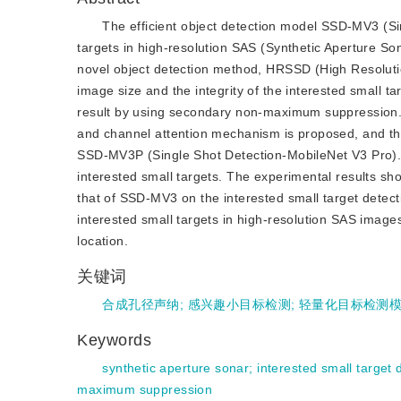
The efficient object detection model SSD-MV3 (Sin
targets in high-resolution SAS (Synthetic Aperture Son
novel object detection method, HRSSD (High Resolutio
image size and the integrity of the interested small 
result by using secondary non-maximum suppression. 
and channel attention mechanism is proposed, and th
SSD-MV3P (Single Shot Detection-MobileNet V3 Pro). 
interested small targets. The experimental results 
that of SSD-MV3 on the interested small target detec
interested small targets in high-resolution SAS image
location.
关键词
合成孔径声纳
;
感兴趣小目标检测
;
轻量化目标检测
Keywords
synthetic aperture sonar
;
interested small target 
maximum suppression