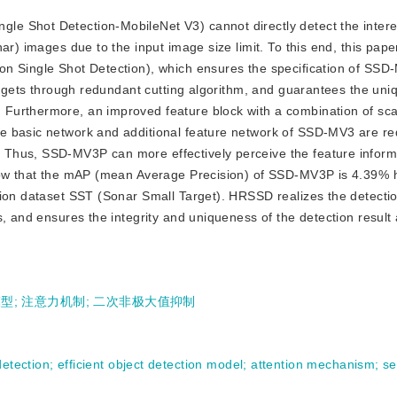
gle Shot Detection-MobileNet V3) cannot directly detect the inter
ar) images due to the input image size limit. To this end, this pap
n Single Shot Detection), which ensures the specification of SSD
targets through redundant cutting algorithm, and guarantees the uni
Furthermore, an improved feature block with a combination of sca
e basic network and additional feature network of SSD-MV3 are r
Thus, SSD-MV3P can more effectively perceive the feature inform
show that the mAP (mean Average Precision) of SSD-MV3P is 4.39% 
tion dataset SST (Sonar Small Target). HRSSD realizes the detectio
s, and ensures the integrity and uniqueness of the detection result
模型
;
注意力机制
;
二次非极大值抑制
detection
;
efficient object detection model
;
attention mechanism
;
se