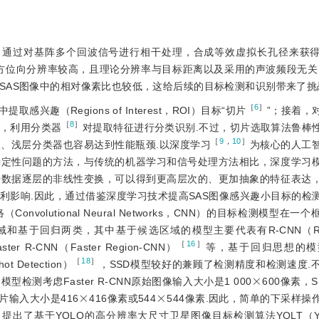
onar， SAS）通过对基阵多个回波信号进行相干处理，合成等效虚拟长孔径来
是方位向分辨率较高，且理论分辨率与目标距离以及采用的声波频段无关
SAS图像中的相对像素比也较低，这给后续的目标检测和识别带来了挑
［
6
］
提取感兴趣（Regions of Interest，ROI）目标“切片
”；接着，
［
8
］
，利用分类器
对提取特征进行分类识别.不过，切片选取算法鲁棒
［
9
，
10
］
、浅层分类器也容易达到性能瓶颈.以深度学习
为核心的人工
确定性问题的方法，与传统的机器学习和信号处理方法相比，深度学习
始数据逐层的非线性变换，可以得到更高层次的、更加抽象的特征表达
利影响.因此，通过借鉴深度学习技术提高SAS图像感兴趣小目标的检
onvolutional Neural Networks，CNN）的目标检测模型在
基于回归两类，其中基于候选区域的模型主要代表有R-CNN（Regi
［
16
］
ster R-CNN（Faster Region-CNN）
等，基于回归思想的模
［
18
］
ot Detection）
，SSD模型较好的兼顾了检测精度和检测速度.
×
测考虑Faster R-CNN原始图像输入大小是1 000
600像素，
×
×
图片输入大小是416
416像素或544
544像素.因此，简单的下采样操
］
提出了基于YOLO的高分辨率大尺寸卫星图像目标检测算法YOLT（You O