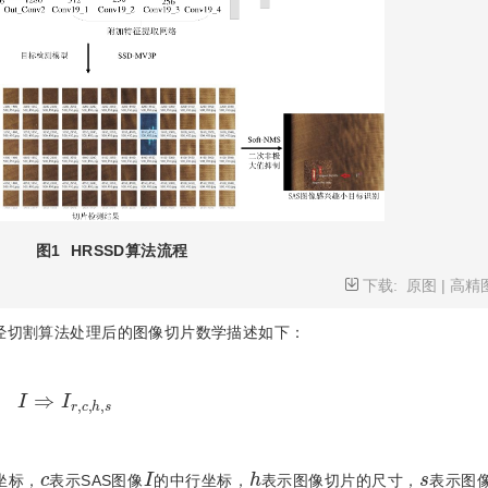
图1
HRSSD算法流程
下载:
原图
|
高精
经切割算法处理后的图像切片数学描述如下：
I
⇒
I
r
,
c
,
h
,
s
c
I
h
s
坐标，
表示SAS图像
的中行坐标，
表示图像切片的尺寸，
表示图