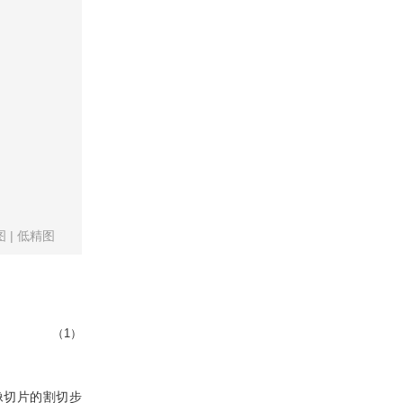
图
|
低精图
（1）
像切片的割切步