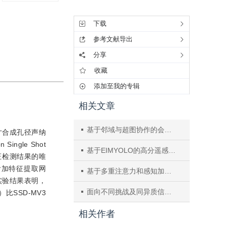
工具集
下载
参考文献导出
分享
收藏
添加至我的专辑
相关文章
基于邻域与超图协作的会话推荐
大尺寸合成孔径声纳
ingle Shot
基于EIMYOLO的高分遥感图像目标检测
证检测结果的唯
附加特征提取网
基于多重注意力和感知加权学习的单图像高动态范围重建
息.实验结果表明，
面向不同挑战及同异质信息分离的RGBT跟踪
P）比SSD-MV3
相关作者