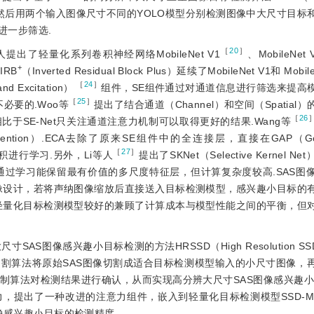
割，然后用两个输入图像尺寸不同的YOLO模型分别检测图像中大尺寸目标
进一步筛选.
［
20
］
提出了轻量化系列卷积神经网络MobileNet V1
、MobileNet 
+
IRB
（Inverted Residual Block Plus）延续了MobileNet V1和 Mob
 ［
24
］
xcitation）
组件，SE组件通过对通道信息进行筛选来提高
［
25
］
必要的.Woo等
提出了结合通道（Channel）和空间（Spatial
［
26
Module），相比于SE-Net只关注通道注意力机制可以取得更好的结果.Wang等
Attention）.ECA去除了原来SE组件中的全连接层，直接在GAP（Golba
［
27
］
积进行学习.另外，Li等人
提出了SKNet（Selective Kernel 
即通过学习能保留最有价值的多尺度特征层，但计算复杂度较高.SAS图
像设计，若将声纳图像缩放后直接送入目标检测模型，感兴趣小目标的
轻量化目标检测模型较好的兼顾了计算成本与模型性能之间的平衡，但
图像感兴趣小目标检测的方法HRSSD（High Resolution SSD
割算法将原始SAS图像切割成适合目标检测模型输入的小尺寸图像，
制算法对检测结果进行确认，从而实现高分辨大尺寸SAS图像感兴趣小
，提出了一种改进的注意力组件，嵌入到轻量化目标检测模型SSD-M
像感兴趣小目标的检测精度.