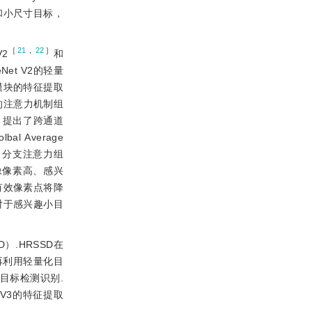
和小尺寸目标，
［
21
，
22
］
V2
和
ileNet V2的轻量
模块的特征提取
）的注意力机制组
］
提出了跨通道
l Average
Net）分支注意力组
像像素高、感兴
有效像素点将降
对于感兴趣小目
）.HRSSD在
再利用轻量化目
目标检测识别.
V3的特征提取