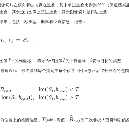
图像切片在横向和纵向存在重叠，其中单边重叠比例为20%（保证感兴
重叠，其余边沿图像是三边重叠，其余图像切片是四边重叠.
检测结果，包括目标类型、概率和位置信息，记作：
I
r
,
c
,
h
,
s
⇒
B
r
,
c
,
i
I
c
I
i
S图像
中的列坐标，
表示SAS图像
的中行坐标，
表示目标的类型.
剔除重叠建议框，最终得到每个类别中每个位置上回归修正后得分最高的包
(
S
i
,
b
r
,
c
,
i
)
)
,
i
o
u
(
S
i
,
b
r
,
c
,
i
)
<
T
i
o
u
(
S
i
,
b
r
,
c
,
i
)
≥
T
T
B
⌢
r
,
c
,
i
当前位置上的检测信息，
为IoU阈值，
为二次非极大值抑制后的