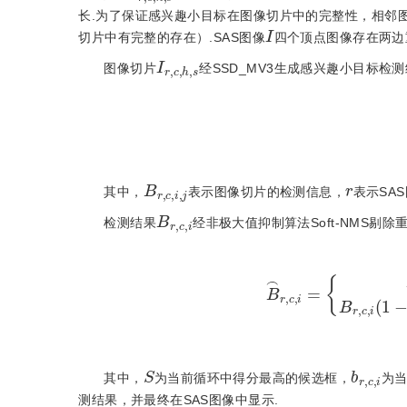
长.为了保证感兴趣小目标在图像切片中的完整性，相邻
I
切片中有完整的存在）.SAS图像
四个顶点图像存在两边
I
r
,
c
,
h
,
s
图像切片
经SSD_MV3生成感兴趣小目标
B
r
,
c
,
i
,
j
r
其中，
表示图像切片的检测信息，
表示SA
B
r
,
c
,
i
检测结果
经非极大值抑制算法Soft-NMS
B
⌢
r
,
c
,
i
=
B
r
,
c
,
i
,
B
r
,
c
,
i
(
1
-
i
o
u
S
b
r
,
c
,
i
其中，
为当前循环中得分最高的候选框，
为
测结果，并最终在SAS图像中显示.