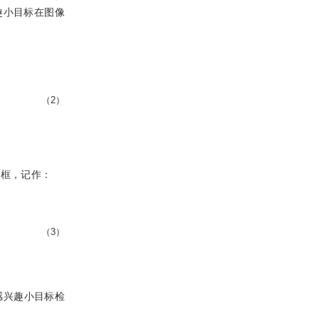
趣小目标在图像
（2）
围框，记作：
（3）
感兴趣小目标检