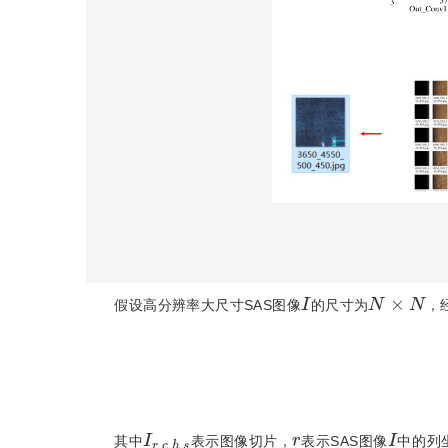
I
N
×
N
假设高分辨率大尺寸SAS图像
的尺寸为
，
I
r
,
c
,
h
,
s
r
I
其中
表示图像切片，
表示SAS图像
中的列