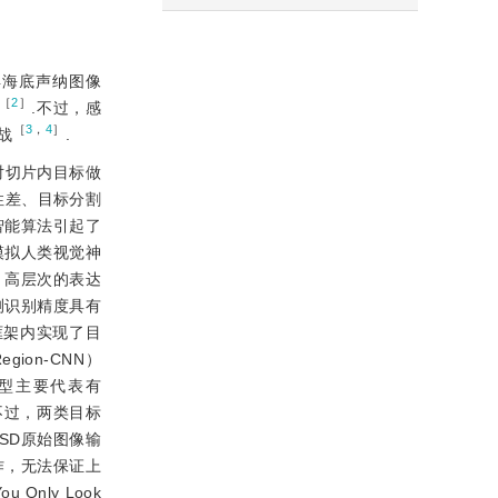
获得海底声纳图像
［
2
］
.不过，感
［
3
，
4
］
战
.
对切片内目标做
性差、目标分割
智能算法引起了
模拟人类视觉神
，高层次的表达
测识别精度具有
一个框架内实现了目
on-CNN）
型主要代表有
不过，两类目标
SSD原始图像输
作，无法保证上
nly Look