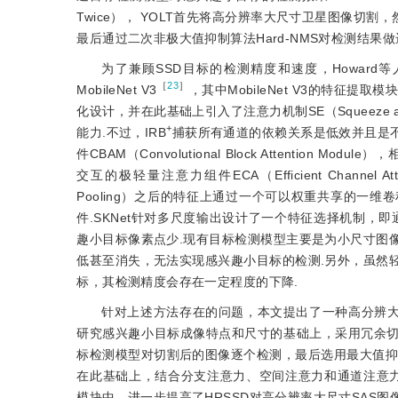
Twice）， YOLT首先将高分辨率大尺寸卫星图像切
最后通过二次非极大值抑制算法Hard-NMS对检测结果做
为了兼顾SSD目标的检测精度和速度，Howard等人
［
23
］
MobileNet V3
，其中MobileNet V3的特征提取模块
化设计，并在此基础上引入了注意力机制SE（Squeeze and E
+
能力.不过，IRB
捕获所有通道的依赖关系是低效并且是不
件CBAM（Convolutional Block Attention 
交互的极轻量注意力组件ECA（Efficient Channel 
Pooling）之后的特征上通过一个可以权重共享的一维卷
件.SKNet针对多尺度输出设计了一个特征选择机制，
趣小目标像素点少.现有目标检测模型主要是为小尺寸图
低甚至消失，无法实现感兴趣小目标的检测.另外，虽然
标，其检测精度会存在一定程度的下降.
针对上述方法存在的问题，本文提出了一种高分辨大尺寸SAS
研究感兴趣小目标成像特点和尺寸的基础上，采用冗余切
标检测模型对切割后的图像逐个检测，最后选用最大值抑
在此基础上，结合分支注意力、空间注意力和通道注意力
模块中，进一步提高了HRSSD对高分辨率大尺寸SAS图