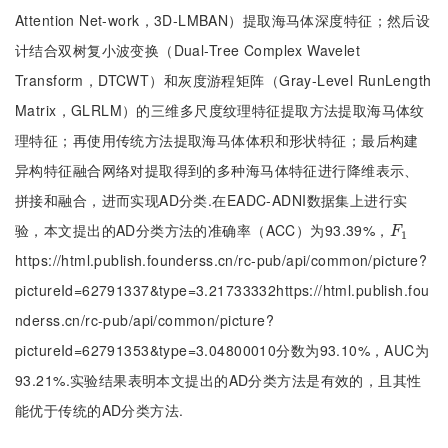
Attention Net-work，3D-LMBAN）提取海马体深度特征；然后设
计结合双树复小波变换（Dual-Tree Complex Wavelet
Transform，DTCWT）和灰度游程矩阵（Gray-Level RunLength
Matrix，GLRLM）的三维多尺度纹理特征提取方法提取海马体纹
理特征；再使用传统方法提取海马体体积和形状特征；最后构建
异构特征融合网络对提取得到的多种海马体特征进行降维表示、
拼接和融合，进而实现AD分类.在EADC-ADNI数据集上进行实
验，本文提出的AD分类方法的准确率（ACC）为93.39%，
F
1
F
1
https://html.publish.founderss.cn/rc-pub/api/common/picture?
pictureId=62791337&type=3.21733332https://html.publish.fou
nderss.cn/rc-pub/api/common/picture?
pictureId=62791353&type=3.04800010分数为93.10%，AUC为
93.21%.实验结果表明本文提出的AD分类方法是有效的，且其性
能优于传统的AD分类方法.