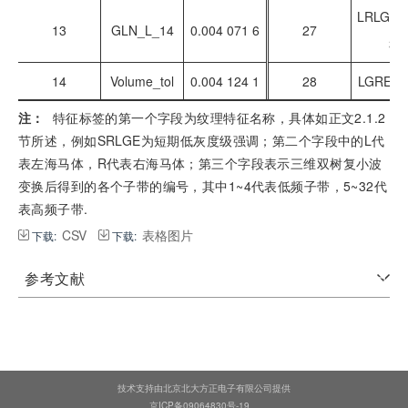
LRLGE_
13
GLN_L_14
0.004 071 6
27
3
14
Volume_tol
0.004 124 1
28
LGRE_L
注：
特征标签的第一个字段为纹理特征名称，具体如正文2.1.2
节所述，例如SRLGE
为短期低灰度级强调；第二个字段中的L代
表左海马体，R代表右海马体；第三个字段表示三维双树复小波
变换后得到的各个子带的编号，其中1~4代表低频子带，5~32代
表高频子带.
CSV
表格图片
下载:
下载:
参考文献
技术支持由北京北大方正电子有限公司提供
京ICP备09064830号-19