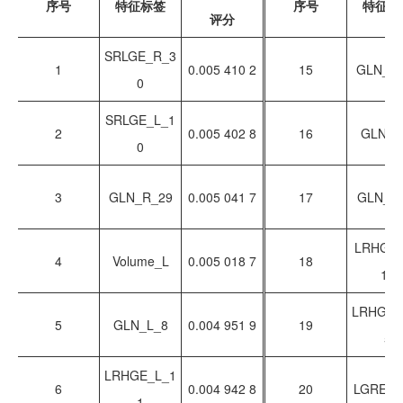
序号
特征标签
序号
特征标
评分
SRLGE_R_3
1
0.005 410 2
15
GLN_R
0
SRLGE_L_1
2
0.005 402 8
16
GLN_L
0
3
GLN_R_29
0.005 041 7
17
GLN_L
LRHGE
4
Volume_L
0.005 018 7
18
13
LRHGE_
5
GLN_L_8
0.004 951 9
19
5
LRHGE_L_1
6
0.004 942 8
20
LGRE_L
1