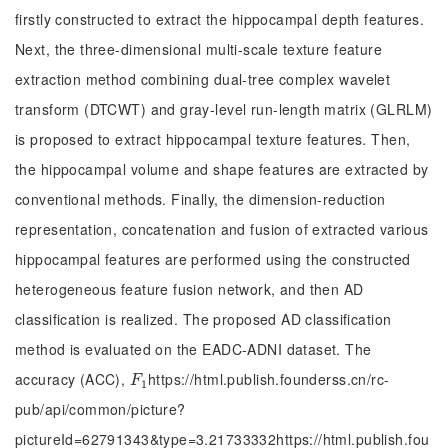
firstly constructed to extract the hippocampal depth features.
Next, the three-dimensional multi-scale texture feature
extraction method combining dual-tree complex wavelet
transform (DTCWT) and gray-level run-length matrix (GLRLM)
is proposed to extract hippocampal texture features. Then,
the hippocampal volume and shape features are extracted by
conventional methods. Finally, the dimension-reduction
representation, concatenation and fusion of extracted various
hippocampal features are performed using the constructed
heterogeneous feature fusion network, and then AD
classification is realized. The proposed AD classification
method is evaluated on the EADC-ADNI dataset. The
accuracy (ACC),
https://html.publish.founderss.cn/rc-
F
1
F
1
pub/api/common/picture?
pictureId=62791343&type=3.21733332https://html.publish.fou