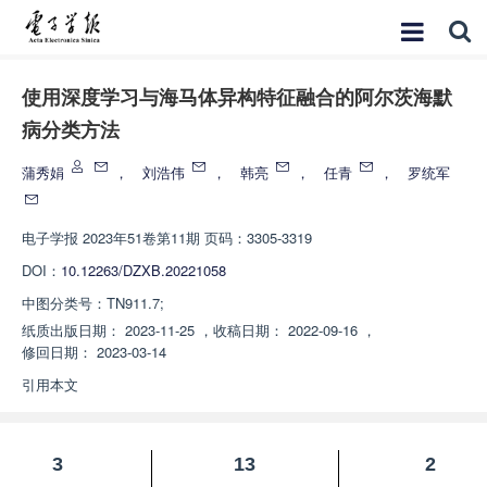
使用深度学习与海马体异构特征融合的阿尔茨海默
病分类方法
蒲秀娟
，
刘浩伟
，
韩亮
，
任青
，
罗统军
电子学报
2023年51卷第11期 页码：3305-3319
DOI：
10.12263/DZXB.20221058
中图分类号：
TN911.7;
纸质出版日期：
2023-11-25
，
收稿日期：
2022-09-16
，
修回日期：
2023-03-14
引用本文
3
13
2