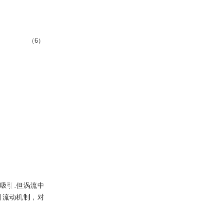
（6）
.
吸引.但涡流中
引流动机制，对