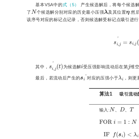
基本VSA中的
式（5）
产生候选解后，将每个候选
N
λ
η
了
个候选解分别对应的历史最小压强
及其位置
.然
该序号对应的标记点记录，否则候选解受标记点吸引进行
s
i
,
j
'
=
s
i
,
j
'
(
t
)
i
j
其中，
为候选解
受压强影响流动后在第
维
s
i
'
λ
i
最后，若流动后产生的
对应的压强小于
，则更
算法1
　吸引流动
N
T
、
D
、
输入:
、
、
F
O
R
i
=
1
:
N
I
F
f
(
s
i
)
<
λ
i