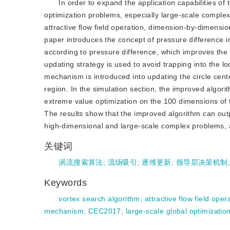
In order to expand the application capabilities o
optimization problems, especially large-scale comple
attractive flow field operation, dimension-by-dimensi
paper introduces the concept of pressure difference i
according to pressure difference, which improves the 
updating strategy is used to avoid trapping into the l
mechanism is introduced into updating the circle cente
region. In the simulation section, the improved algor
extreme value optimization on the 100 dimensions of
The results show that the improved algorithm can out
high-dimensional and large-scale complex problems
关键词
涡流搜索算法
;
流场吸引
;
逐维更新
;
领导层决策机制
Keywords
vortex search algorithm
;
attractive flow field oper
mechanism
;
CEC2017
;
large-scale global optimizatio