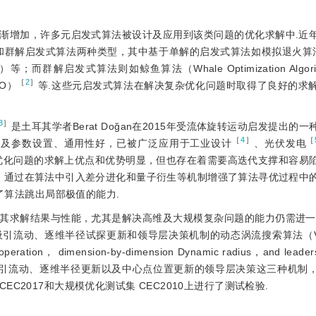
渐增加，许多元启发式算法被设计及应用到该类问题的优化求解中.近
群解启发式算法两种类型，其中基于单解的启发式算法如模拟退火算法（Si
S）等；而群解启发式算法则如鲸鱼算法（Whale Optimization Algor
［
2
］
HO）
等.这些元启发式算法在解决复杂优化问题时取得了良好的求
3
］
是土耳其学者Berat Doğan在2015年受流体旋转运动启发提出的
［
4
］
［
涉及参数设置、通用性好，已被广泛应用于工业设计
、光伏发电
优化问题的求解上优点和优势明显，但也存在着需要高迭代支撑和容易
］通过在算法中引入差分进化和量子衍生等机制增强了算法寻优过程中
了算法跳出局部极值的能力.
其求解结果与性能，尤其是解决高维及大规模复杂问题的能力仍需进一
流动、逐维半径试探更新和领导层决策机制的动态涡流搜索算法（Vortex
ld operation， dimension-by-dimension Dynamic radius，and leaders
过引入流场吸引流动、逐维半径更新以及中心点位置更新的领导层决策这三种机
2017和大规模优化测试集 CEC2010上进行了测试检验.