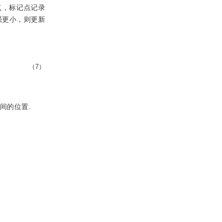
点，标记点记录
强更小，则更新
（7）
间的位置.