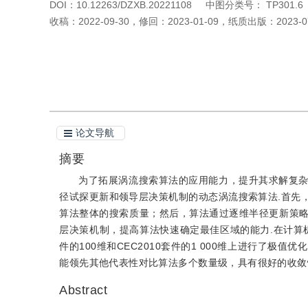
DOI：
10.12263/DZXB.20221108
中图分类号：
TP301.6
收稿：
2022-09-30
，
修回：
2023-01-09
，
纸质出版：
2023-0
引用本文
阅读全文PDF
论文导航
摘要
为了拓展涡流搜索算法的应用能力，提升其求解复
径试探更新和领导层决策机制的动态涡流搜索算法.首先
算法整体的搜索质量；然后，算法通过逐维半径更新策
层决策机制，提高算法快速确定最佳区域的能力.在计算机
件的100维和CEC2010套件的1 000维上进行了
能领先其他代表性对比算法多个数量级，具有很好的收敛
Abstract