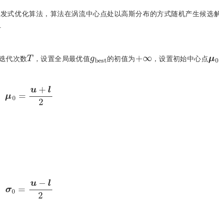
启发式优化算法，算法在涡流中心点处以高斯分布的方式随机产生候选
.
T
g
b
e
s
t
+
∞
μ
迭代次数
，设置全局最优值
的初值为
，设置初始中心点
μ
0
=
u
+
l
2
σ
0
=
u
-
l
2