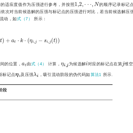
1,2
,
⋅
⋅
⋅
,
N
解的适应度值作为压强进行参考，并按照
的顺序记录标记
后依次对当前候选解的压强与标记点的压强进行对比，若当前候选解压
流动，如
式（7）
所示：
s
i
,
j
(
t
)
+
a
t
⋅
k
⋅
(
η
i
,
j
-
s
i
,
j
(
t
)
)
a
t
η
i
,
j
i
j
空间的位置，
由
式（4）
计算，
为候选解
对应的标记点在第
维空
η
i
λ
i
新标记点
及压强
，吸引流动阶段的伪代码如
算法1
所示.
阶段