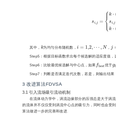
s
i
,
j
=
k
⋅
(
u
j
-
l
j
)
+
l
j
,
s
i
,
j
<
l
j
s
i
,
j
k
i
=
1,2
,
⋯
,
N
j
=
其中，
为均匀分布随机数，
，
Step5：根据目标函数求出每个候选解的适应度值
f
b
e
s
t
g
Step6：比较最优候选解与中心点，如果
优于
Step7：判断是否满足迭代次数，若是，则输出结果；
3
改进算法FDVSA
3.1
引入流场吸引流动机制
在流体动力学中，涡流边缘部分的压强总是大于涡流
的流体并不仅仅受到涡流中心点的吸引力，同时也会受到
算法做进一步的完善和改进.