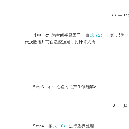
r
t
=
σ
σ
0
t
其中，
为空间半径因子，由
式（2）
计算，
为
代次数增加而自适应递减，其计算式为
s
Step3：在中心点附近产生候选解
：
s
=
Step4：按
式（6）
进行边界处理：