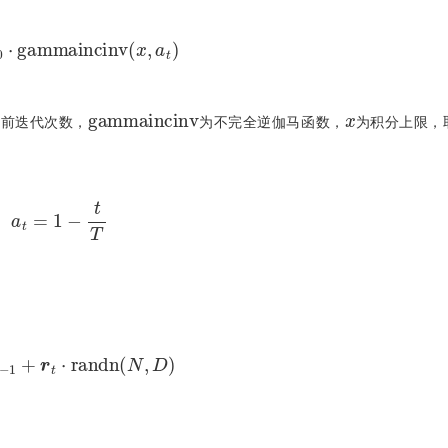
0
⋅
g
a
m
m
a
i
n
c
i
n
v
(
x
,
a
t
)
g
a
m
m
a
i
n
c
i
n
v
x
当前迭代次数，
为不完全逆伽马函数，
为积分上限，取
a
t
=
1
-
t
T
μ
t
-
1
+
r
t
⋅
r
a
n
d
n
(
N
,
D
)