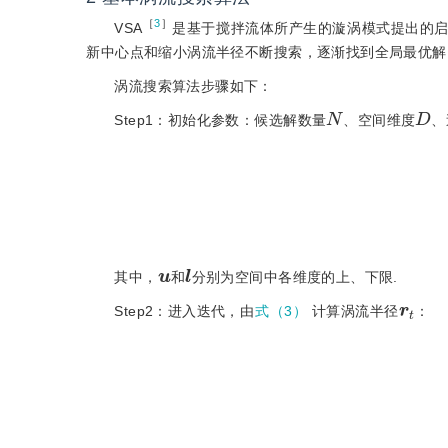
［
3
］
VSA
是基于搅拌流体所产生的漩涡模式提出的
新中心点和缩小涡流半径不断搜索，逐渐找到全局最优解
涡流搜索算法步骤如下：
N
D
Step1：初始化参数：候选解数量
、空间维度
、
u
l
其中，
和
分别为空间中各维度的上、下限.
r
t
Step2：进入迭代，由
式（3）
计算涡流半径
：