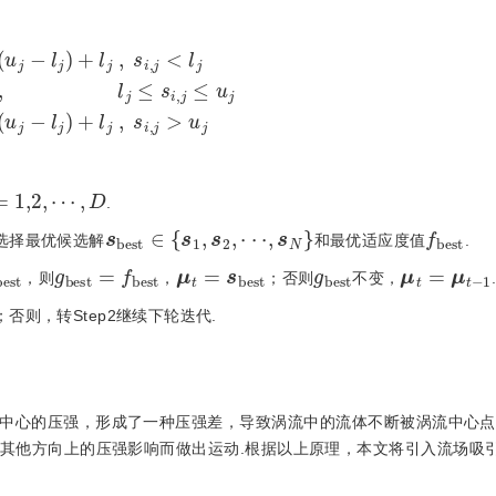
,
l
j
≤
s
i
,
j
≤
u
j
k
⋅
(
u
j
-
l
j
)
+
l
j
,
s
i
,
j
>
u
j
1,2
,
⋯
,
D
.
s
b
e
s
t
∈
{
s
1
,
s
2
,
⋅
⋅
⋅
,
s
N
}
f
b
e
s
t
，选择最优候选解
和最优适应度值
.
b
e
s
t
g
b
e
s
t
=
f
b
e
s
t
μ
t
=
s
b
e
s
t
g
b
e
s
t
μ
t
=
μ
t
-
1
，则
，
；否则
不变，
否则，转Step2继续下轮迭代.
中心的压强，形成了一种压强差，导致涡流中的流体不断被涡流中心点
其他方向上的压强影响而做出运动.根据以上原理，本文将引入流场吸