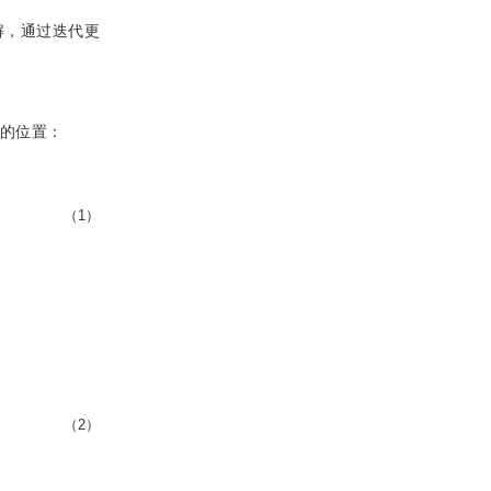
解，通过迭代更
0
的位置：
（1）
（2）