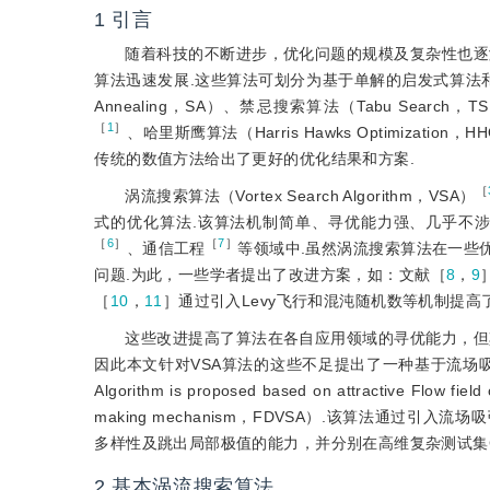
1
引言
随着科技的不断进步，优化问题的规模及复杂性也逐
算法迅速发展.这些算法可划分为基于单解的启发式算法和
Annealing，SA）、禁忌搜索算法（Tabu Search，T
［
1
］
、哈里斯鹰算法（Harris Hawks Optimization，H
传统的数值方法给出了更好的优化结果和方案.
［
涡流搜索算法（Vortex Search Algorithm，VSA）
式的优化算法.该算法机制简单、寻优能力强、几乎不
［
6
］
［
7
］
、通信工程
等领域中.虽然涡流搜索算法在一些
问题.为此，一些学者提出了改进方案，如：文献［
8
，
9
［
10
，
11
］通过引入Levy飞行和混沌随机数等机制提高
这些改进提高了算法在各自应用领域的寻优能力，但
因此本文针对VSA算法的这些不足提出了一种基于流场吸引
Algorithm is proposed based on attractive Flow fie
making mechanism，FDVSA）.该算法通
多样性及跳出局部极值的能力，并分别在高维复杂测试集CEC
2
基本涡流搜索算法