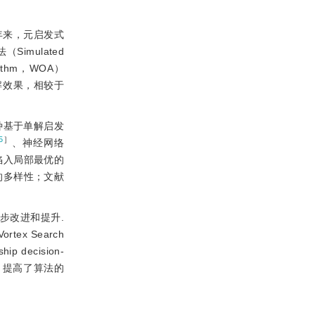
年来，元启发式
mulated
ithm，WOA）
解效果，相较于
一种基于单解启发
5
］
、神经网络
陷入局部最优的
的多样性；文献
步改进和提升.
 Search
hip decision-
制，提高了算法的