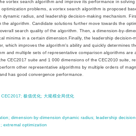
f the vortex search algorithm and improve its performance in solvin
x optimization problems, a vortex search algorithm is proposed ba
on dynamic radius, and leadership decision-making mechanism. First
n the algorithm. Candidate solutions further move towards the opti
overall search quality of the algorithm. Then, a dimension-by-dime
ocal minima in a certain dimension.Finally, the leadership decision-
r, which improves the algorithm's ability and quickly determines th
ithm and multiple sets of representative comparison algorithms are 
 the CEC2017 suite and 1 000 dimensions of the CEC2010 suite, res
perform other representative algorithms by multiple orders of magn
, and has good convergence performance.
;
CEC2017
;
极值优化
;
大规模全局优化
ation
;
dimension-by-dimension dynamic radius
;
leadership decisio
n
;
extremal optimization