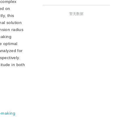
g complex
sed on
暂无数据
ly, this
mal solution
nsion radius
making
e optimal
analyzed for
pectively.
itude in both
n-making