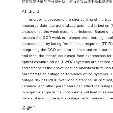
展将引发严重的符号间干扰，进而导致系统中断概率普遍下
Abstract
In order to overcome the shortcoming of the tradi
measured data, the generalized gamma distribution (G
characterize the weak oceanic turbulence. Based on t
account the GGD weak turbulence, zero boresight point
characterized by fading free impulse response (FFIR).
integrating the GGD weak turbulence and zero boresigh
and then, the theoretical closed-form expressions for 
optical communication (UWOC) systems are derived acc
correctness of the above-derived analytical formulas fo
parameters on outage performance of the systems. The
outage risk of UWOC over long distances. In contrast, 
variance, and other parameters can affect the outage
divergence angle of the light source will lead to serio
orders of magnitude in the outage performance of t
关键词