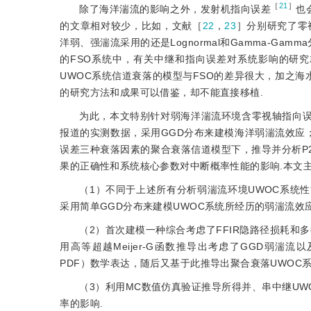
［
21
］
除了海洋湍流的影响之外，发射机指向误差
也
的文章相对较少，比如，文献［
22
，
23
］分别研究了零
洋弱、强湍流采用的还是Lognormal和Gamma-G
的FSO系统中，有关中继和指向误差对系统影响的研
UWOC系统信道衰落的模型与FSO的差异很大，加之海
的研究方法和成果可以借鉴，却不能直接移植.
为此，本文特别针对弱海洋湍流环境含零视轴指向误
报道的实测数据，采用GGD分布来建模海洋弱湍流效应；
误差三种衰落因素的聚合衰落信道模型下，推导并分析P
果的正确性和系统核心参数对中断概率性能的影响.本文
（1）不同于上述所有分析弱湍流环境UWOC系统
采用简单GGD分布来建模UWOC系统所经历的弱湍流效
（2）首次建模一种综合考虑了FFIR隐路径损耗和
用高等超越Meijer-G函数推导出考虑了GGD弱湍流以及零视
PDF）数学表达，随后又基于此推导出聚合衰落UWOC
（3）利用MC数值仿真验证推导所得并、串中继U
率的影响.