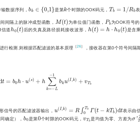
b
k
∈
0,1
k
T
b
=
1
/
R
b
传输数据序列，
是第
个时隙的OOK码元，
表
M
(
t
)
P
b
时间间隔上的脉冲成型函数，
为单位值门函数，
为OOK符号的
h
0
(
t
)
h
(
t
)
=
h
⋅
h
0
(
t
)
R信道
后的失真及路径损耗接收波形，
是含
［
26
］
进行检测.则根据匹配滤波的基本原理
，接收器在第0个符号间隔
d
t
=
b
0
h
⋅
u
s
+
h
∑
k
=
-
L
-
1
b
k
u
I
,
k
+
v
T
b
u
I
,
k
=
R
∫
0
T
b
Γ
t
-
k
T
b
d
t
形信号的匹配滤波器输出，
表示由
b
0
0
v
T
b
σ
'
共同确定），
是第
个时隙的OOK码元，
是均值为零、方差为