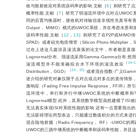
收与散射效应对系统误码率的影响.文献［
6
］则研究了点对
概率性能.文献［
7
］研究了弱湍流环境中点对点UWOC
同的后置均衡器时，接收机对传输信道非线性失真等有害
Output， MIMO）模式的UWOC系统，并在考虑
误码率性能.文献［
12
，
13
］则研究了在P2P或MIMO传输条
SPAD）或者硅光电倍增管（Silicon Photo-Mul
过在上述这几篇涉及湍流衰落的论文中，作者都是直接
Lognormal分布、强湍流采用Gamma-Gamma
［
14~1
湍流模型并不能准确拟合水下环境的湍流效应
［
14
，
15
］
Distribution，GGD）
或者混合指数-广义Gamma（E
述介绍的研究对象仅限于点对点或点对多点的直传情形，
激响应（Fading Free Impulse Response，FFI
流环境中，串行和并行中继UWOC系统的中断概率和
Lognormal模型.此外，其系统数学模型虽然建模了
无法真实体现ISI对系统性能的影响.还有一点需要指出的是
无法获得理论闭型表达，只能通过数值积分的方式来进行
混合陆地射频（Radio Frequency， RF）-U
UWOC的三跳中继系统的中断概率和误码率性能，并且