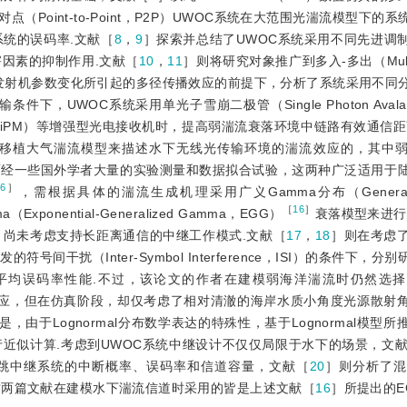
点（Poi
nt-to-Point，P2P）UWOC系统在大范围光湍流模型下的
系统的误码率.文献［
8
，
9
］探索并总结了UWOC系统采用不同先进调
因素的抑制作用.文献［
10
，
11
］则将研究对象推广到多入-多出（Multi-In
水质和发射机参数变化所引起的多径传播效应的前提下，分析了系统采用不同
件下，UWOC系统采用单光子雪崩二极管（Single Photon Avalanc
tiplier，SiPM）等增强型光电接收机时，提高弱湍流衰落环境中链路有效通
移植大气湍流模型来描述水下无线光传输环境的湍流效应的，其中
分布.然而经一些国外学者大量的实验测量和数据拟合试验，这两种广泛适用
6
］
，需根据具体的湍流生成机理采用广义Gamma分布（Generaliz
［
16
］
xponential-Generalized Gamma，EGG）
衰落模型来进行
尚未考虑支持长距离通信的中继工作模式.文献［
17
，
18
］则在考虑
R）所引发的符号间干扰（Inter-Symbol Interference，ISI）的条件下
平均误码率性能.不过，该论文的作者在建模弱海洋湍流时仍然选
ISI效应，但在仿真阶段，却仅考虑了相对清澈的海岸水质小角度光源散射
，由于Lognormal分布数学表达的特殊性，基于Lognormal模型
近似计算.考虑到UWOC系统中继设计不仅仅局限于水下的场景，文
WOC的两跳中继系统的中断概率、误码率和信道容量，文献［
20
］则分析了混合
这两篇文献在建模水下湍流信道时采用的皆是上述文献［
16
］所提出的E