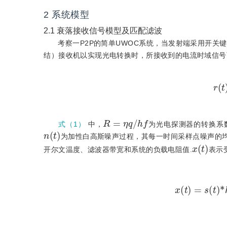
2
系统模型
2.1
衰落接收信号模型及匹配滤波
考察一P2P的简单UWOC系统，当发射端采用开关键控（
结）接收机以实现光电转换时，所接收到的电流时域信号
R
=
η
q
/
h
f
式（1）
中，
为光电探测器的转换系
n
(
t
)
为加性白高斯噪声过程，其每一时间采样点噪声的
x
(
t
)
开尔文温度、滤波器带宽和系统的负载电阻值.
表示
x
(
t
)
=
s
(
t
)
*