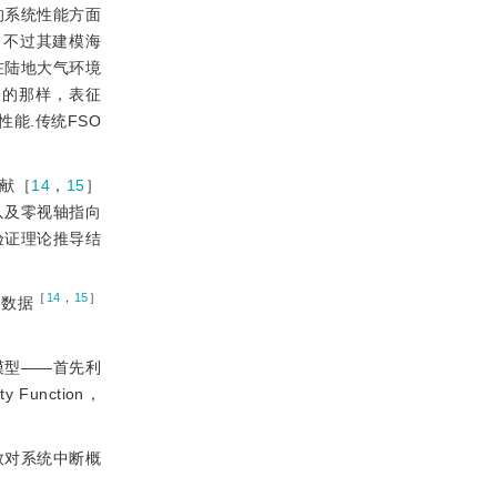
的系统性能方面
，不过其建模海
，在陆地大气环境
出的那样，表征
能.传统FSO
献［
14
，
15
］
以及零视轴指向
验证理论推导结
［
14
，
15
］
试数据
模型——首先利
Function，
数对系统中断概