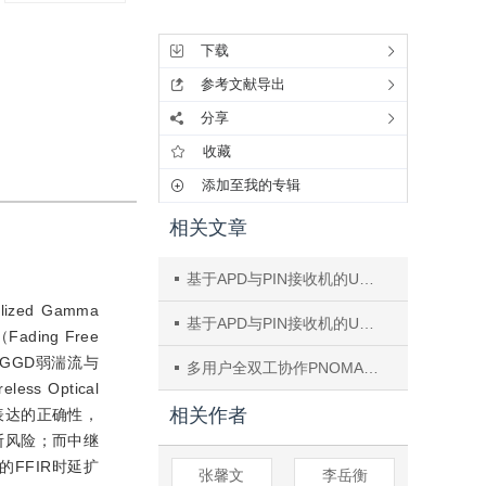
工具集
下载
参考文献导出
分享
收藏
添加至我的专辑
相关文章
基于APD与PIN接收机的UWOC系统误码率性能优化研究
d Gamma
基于APD与PIN接收机的UWOC系统误码率性能优化研究
ing Free
了GGD弱湍流与
多用户全双工协作PNOMA系统非正交率控制及功率分配优化算法
 Optical
相关作者
型表达的正确性，
断风险；而中继
FFIR时延扩
张馨文
李岳衡