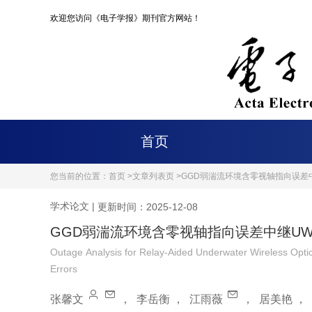
欢迎您访问《电子学报》期刊官方网站！
首页
您当前的位置：
首页 >
文章列表页 >
GGD弱湍流环境含零视轴指向误差
学术论文
|
更新时间：2025-12-08
GGD弱湍流环境含零视轴指向误差中继U
Outage Analysis for Relay-Aided Underwater Wireless Opt
Errors
张馨文
，
李岳衡
，
江雨薇
，
居美艳
，