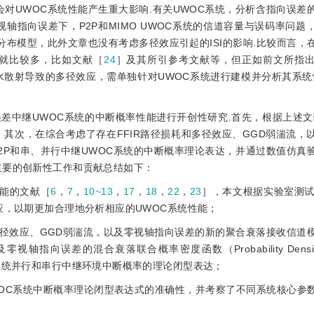
会对UWOC系统性能产生重大影响
.有关UWOC系统，分析含指向误差
视轴指向误差下，P2P和MIMO UWOC系统的信道容量与误码率问题
amma分布模型，此外文章也没有考虑多径效应引起的ISI的影响.比较而言
究就比较多，比如文献［
24
］及其所引参考文献等，但正如前文所指
水散射导致的多径效应，需单独针对UWOC系统进行建模并分析其系统性
差中继UWOC系统的中断概率性能进行开创性研究.首先，根据上述文
其次，在综合考虑了存在FFIR路径损耗和多径效应、GGD弱湍流，
2P和串、并行中继UWOC系统的中断概率理论表达，并通过数值仿真
主要的创新性工作和贡献总结如下：
性能的文献［
6
，
7
，
10~13
，
17
，
18
，
22
，
23
］，本文根据实验室测
应，以期更加合理地分析相应的UWOC系统性能；
多径效应、GGD弱湍流，以及零视轴指向误差的新的聚合衰落接收信道
轴指向误差的混合衰落联合概率密度函数（Probability Density 
系统并行和串行中继环境中断概率的理论闭型表达；
WOC系统中断概率理论闭型表达式的准确性，并考察了不同系统核心参