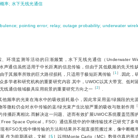
概率
;
水下无线光通信
rbulence
;
pointing error
;
relay
;
outage probability
;
underwater wirel
等活动的日渐频繁，水下无线光通信（Underwater Wireless
要.传统的水声通信虽然适用于中长距离的信息传输，但由于其低载频的先天性
［
1
］
由于其频率所致的巨大路径损耗，只适用于极短距离传输
.因此，
众多学者和研究机构的重要研究内容.其中，UWOC以其大带宽、低时
［
2
］
无线通信领域极具应用前景的重要研究方向之一
.
其他频率的光束在海水中的吸收损耗最小，因此常采用蓝/绿频段的光
物等微粒仍会对水中传输的蓝/绿光束产生比较严重的吸收与散射作用
中的传播距离相比.而解决这一问题、进而有效扩展UWOC系统覆盖范围
ree Space Optical，FSO）通信系统中的中继传输技术已研究了多
现有FSO无线中继传输的方法和结果并不能直接照搬过来，像中断概
展.作为前期基础，文献［
5
］以纯Monte Carlo（MC）数值仿真的