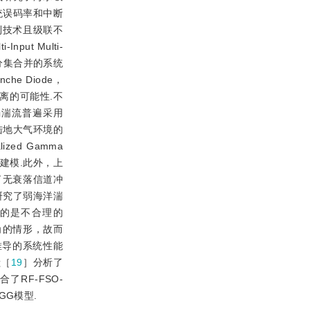
系统误码率和中断
制技术且级联不
put Multi-
分集合并的系统
he Diode，
信距离的可能性.不
弱湍流普遍采用
于陆地大气环境的
ed Gamma
建模.此外，上
了无衰落信道冲
，分别研究了弱海洋湍
择的是不合理的
角的情形，故而
所推导的系统性能
献［
19
］分析了
了RF-FSO-
GG模型.