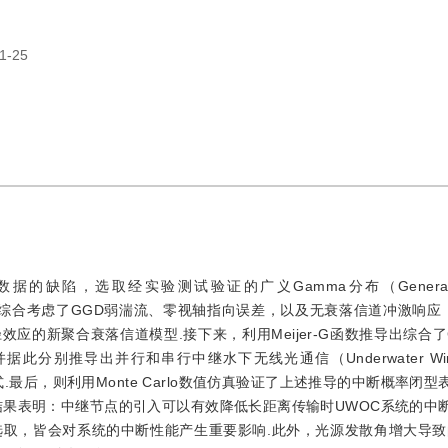
1-25
陷，选取经实验测试验证的广义Gamma分布（Generalize
提出综合考虑了GGD弱湍流、零视轴指向误差，以及无衰落信道冲激响应（Fad
耗和多径效应的新聚合衰落信道模型.接下来，利用Meijer-G函数推导出综合
导出并行和串行中继水下无线光通信（Underwater Wireless
公式.最后，则利用Monte Carlo数值仿真验证了上述推导的中断概率闭
结果表明：中继节点的引入可以有效降低长距离传输时UWOC系统的中
取，皆会对系统的中断性能产生重要影响.此外，光源发散角增大导致的