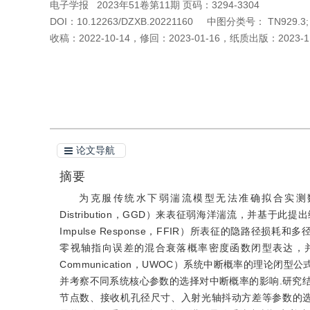
电子学报
2023年51卷第11期 页码：3294-3304
DOI：
10.12263/DZXB.20221160
中图分类号：
TN929.3;
收稿：
2022-10-14
，
修回：
2023-01-16
，
纸质出版：
2023-1
引用本文
阅读全文PDF
论文导航
摘要
为克服传统水下弱湍流模型无法准确拟合实测数据的缺
Distribution，GGD）来表征弱海洋湍流，并基于此
Impulse Response，FFIR）所表征的隐路径损
零视轴指向误差的混合衰落概率密度函数闭型表达，并据此分别推
Communication，UWOC）系统中断概率的理论闭型
并考察不同系统核心参数的选择对中断概率的影响.研究
节点数、接收机孔径尺寸、入射光轴抖动方差等参数的选