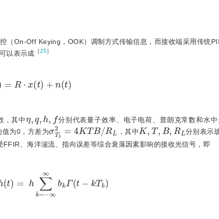
On-Off Keying，OOK）调制方式传输信息，而接收端采用传统PI
［
25
］
可以表示成
r
(
t
)
=
R
⋅
x
(
t
)
+
n
(
t
)
η
,
q
,
h
,
f
数，其中
分别代表量子效率、电子电荷、普朗克常数和水中
σ
T
b
2
=
4
K
T
B
/
R
L
K
,
T
,
B
,
R
L
均值为0，方差为
，其中
分别表示
受FFIR、海洋湍流、指向误差等综合衰落因素影响的接收光信号，即
h
(
t
)
=
h
∑
k
=
-
∞
∞
b
k
Γ
t
-
k
T
b