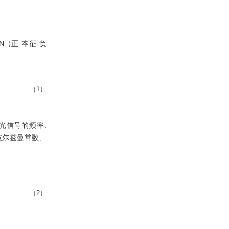
N（正-本征-负
（1）
光信号的频率.
玻尔兹曼常数、
（2）