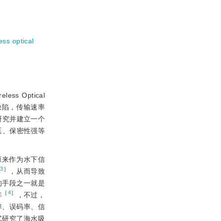
ess optical
 Optical
缺陷，传输速率
研究并建立一个
延、保密性强等
源来作为水下信
［
3
］
，从而导致
的手段之一就是
［
4
］
年
，不过，
率、误码率、信
形式研究了海水吸