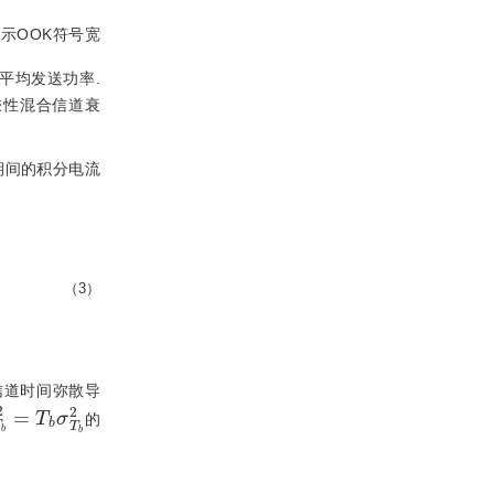
示OOK符号宽
平均发送功率.
乘性混合信道衰
期间的积分电流
（3）
信道时间弥散导
T
b
2
=
T
b
σ
T
b
2
的