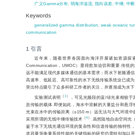
广义Gamma分布
;
弱海洋湍流
;
指向误差
;
中继
;
中断
Keywords
generalized gamma distribution
;
weak oceanic tu
communication
1
引言
近年来，随着世界各国面向海洋开展诸如资源探索、环境监测
Communication，UWOC）显得愈加迫切和重
远不能满足现代多媒体通信的基本需求；而水下射频通信
高速率、低延迟、高可靠性的水下无线传输系统业已成为
突出特点吸引了众多科研工作者的关注，并逐渐成为水下
［
1
］
实验测试表明
，可见光频段的蓝/绿光束相较于
息传输的载体.即便如此，海水中溶解的大量盐分和悬浮
光束在水中的传输距离（≤150 m）远无法与大气环境
［
4
］
采用所谓的无线中继传输技术
.虽然陆地自由空间光（F
鉴于水下无线光通信环境的复杂性和信道传输的独特性，
道容量等衡量系统性能的关键指标的研究仍需特别加以开