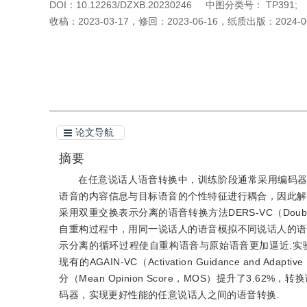
DOI：
10.12263/DZXB.20230246
中图分类号：
TP391;
收稿：
2023-03-17
，
修回：
2023-06-16
，
纸质出版：
2024-0
引用本文
阅读全文PDF
论文导航
摘要
在任意说话人语音转换中，训练阶段通常采用编码
语音的内容信息与目标语音的个性特征进行耦合，因此解
采用双重交换表示分离的语音转换方法DERS-VC（Double Excha
自重构过程中，用同一说话人的语音模拟不同说话人的语
示分离的循环过程使自重构语音与原始语音更加逼近.实验结果表明，
现有的AGAIN-VC（Activation Guidance and Adapt
分（Mean Opinion Score，MOS）提升了3
码器，实现更好性能的任意说话人之间的语音转换.