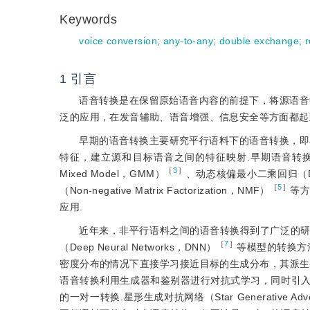
Keywords
voice conversion
;
any-to-any
;
double exchange
;
r
1
引言
语音转换是在保留原始语音内容的前提下，将源语音
泛的应用，在发音辅助、语音增强、信息安全等方面都起
早期的语音转换主要研究平行语料下的语音转换，即
特征，建立源和目标语音之间的特征映射.早期语音转换技术包括矢
［
3
］
Mixed Model，GMM）
、动态核偏最小二乘回归（Dynamic 
［
5
］
（Non-negative Matrix Factorization，NMF）
等方
应用.
近年来，非平行语料之间的语音转换得到了广泛的研究，比如基
［
7
］
（Deep Neural Networks，DNN）
等模型的转换方
密度分布的情况下直接学习接近目标的生成分布，其派生出的循环生成对抗网
语音转换利用生成器和鉴别器进行对抗式学习，同时引
的一对一转换.星形生成对抗网络（Star Generative Advers