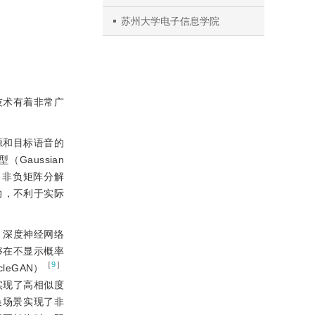
苏州大学电子信息学院
技术有着非常广
源和目标语音的
Gaussian
、非负矩阵分解
力，不利于实际
、深度神经网络
够在不显示概率
［
9
］
leGAN）
实现了高相似度
换场景实现了非