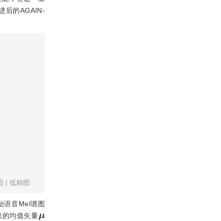
的AGAIN-
图
|
低精图
始语音Mel谱图
μ
层获取的均值矢量