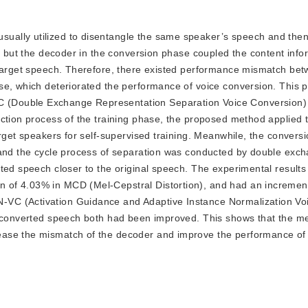
usually utilized to disentangle the same speaker’s speech and the
e, but the decoder in the conversion phase coupled the content info
 target speech. Therefore, there existed performance mismatch be
se, which deteriorated the performance of voice conversion. This 
(Double Exchange Representation Separation Voice Conversion)
uction process of the training phase, the proposed method applied 
rget speakers for self-supervised training. Meanwhile, the convers
 and the cycle process of separation was conducted by double exc
ted speech closer to the original speech. The experimental results
 of 4.03% in MCD (Mel-Cepstral Distortion), and had an increment
VC (Activation Guidance and Adaptive Instance Normalization Vo
f converted speech both had been improved. This shows that the m
ease the mismatch of the decoder and improve the performance of