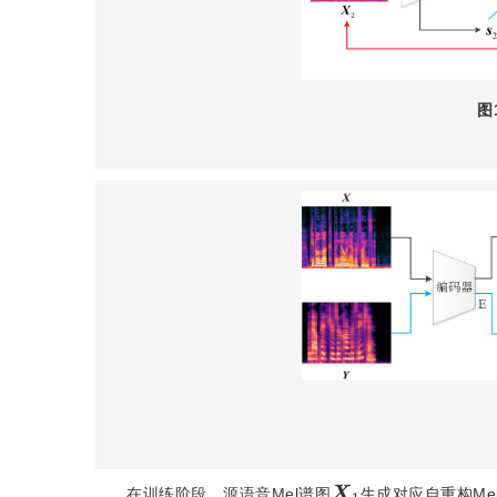
图
X
1
在训练阶段，源语音Mel谱图
生成对应自重构Me