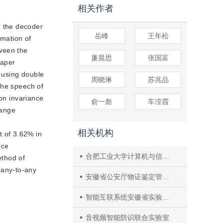
相关作者
n the decoder
岳峰
王年松
rmation of
tween the
廉晨思
张国富
paper
 using double
周晓琳
苏兆品
the speech of
ion invariance
俞一彪
车滢霞
hange
相关机构
 of 3.62% in
ice
合肥工业大学计算机与信息学院
ethod of
 any-to-any
安徽省公安厅物证鉴定管理处
智能互联系统安徽省实验室（合肥工业大学）
音视频智能防识联合实验室