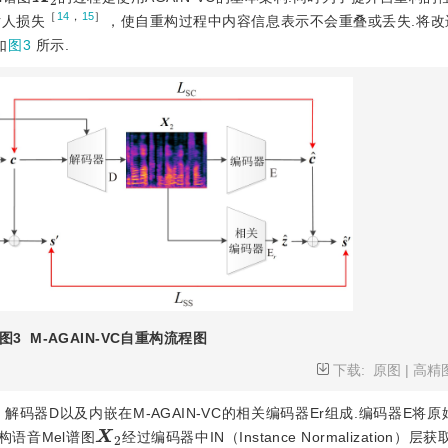
［
14
，
15
］
话人损失
，使自重构过程中内容信息表示不会重叠或丢失.将改进后
如
图3
所示.
图3
M-AGAIN-VC自重构流程图
下载:
原图
|
高精
解码器D以及内嵌在M-AGAIN-VC的相关编码器Er组成.编码器E将原
X
2
构语音Mel谱图
经过编码器中IN（Instance Normalization）