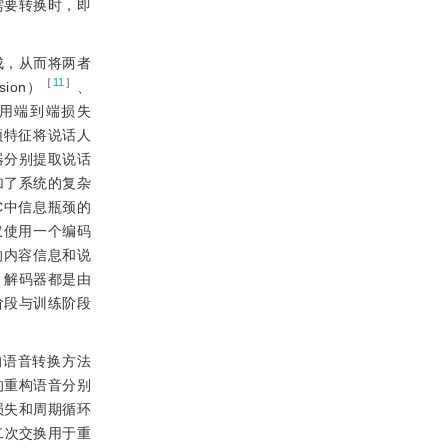
需要转换时，即
成，从而将两者
［
11
］
sion）
、
利用端到端损失
的瓶颈特征将说话人
器分别提取说话
加了系统的复杂
C中信息瓶颈的
仅使用一个编码
音的内容信息和说
练，解码器都是由
阶段与训练阶段
的语音转换方法
构得到的重构语音分别
损失和周期循环
二次交换用于重