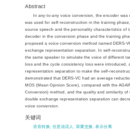
Abstract
In any-to-any voice conversion, the encoder was 
was used for self-reconstruction in the training phas
source speech and the personality characteristics of
decoder in the conversion phase and the training pha
proposed a voice conversion method named DERS-VC 
exchange representation separation. In self-reconstr
the same speaker to simulate the voice of different ta
loss and the cycle consistency loss were introduced,
representation separation to make the self-reconstruc
demonstrated that DERS-VC had an average reduction
MOS (Mean Opinion Score), compared with the AGAIN-
Conversion) method, and the quality and similarity o
double exchange representation separation can decr
voice conversion.
关键词
语音转换
;
任意说话人
;
双重交换
;
表示分离