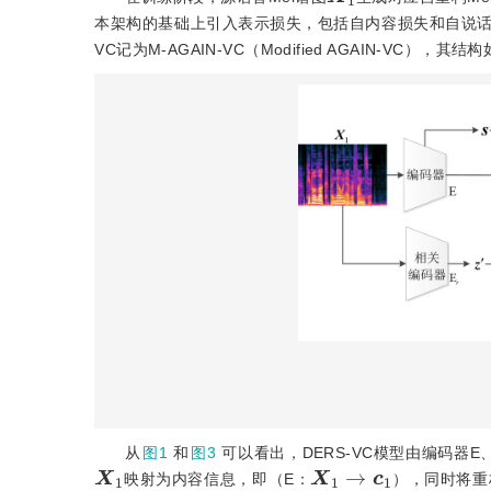
本架构的基础上引入表示损失，包括自内容损失和自说
VC记为M-AGAIN-VC（Modified AGAIN-VC），其结构
从
图1
和
图3
可以看出，DERS-VC模型由编码器E、
X
1
X
1
→
c
1
映射为内容信息，即（E：
），同时将重