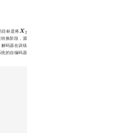
X
2
的目标是将
在转换阶段，源
，解码器在训练
换系统的自编码器