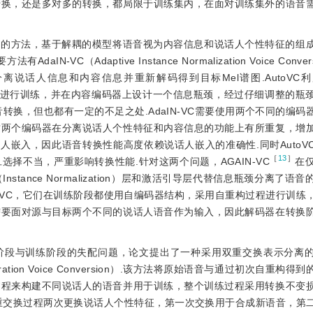
转换，还是多对多的转换，都局限于训练集内，在面对训练集外的语音
耦的方法，基于解耦的模型将语音视为内容信息和说话人个性特征的组
C（Adaptive Instance Normalization Voice Conver
术分离说话人信息和内容信息并重新解码得到目标Mel谱图.AutoVC
2E Loss）对模型进行训练，并在内容编码器上设计一个信息瓶颈，经过仔细调整
转换，但也都有一定的不足之处.AdaIN-VC需要使用两个不同的编码
这两个编码器在分离说话人个性特征和内容信息的功能上有所重复，增
话人嵌入，因此语音转换性能高度依赖说话人嵌入的准确性.同时AutoV
［
13
］
择不当，严重影响转换性能.针对这两个问题，AGAIN-VC
在
tance Normalization）层和激活引导层代替信息瓶颈分离了语
C和AutoVC，它们在训练阶段都使用自编码器结构，采用自重构过程进行训
需要面对源与目标两个不同的说话人语音作为输入，因此解码器在转换
阶段与训练阶段的失配问题，论文提出了一种采用双重交换表示分离
on Separation Voice Conversion）.该方法将原始语音与通过初次自重
过程来构建不同说话人的语音并用于训练，整个训练过程采用转换不变
重交换过程两次更换说话人个性特征，第一次交换用于合成新语音，第