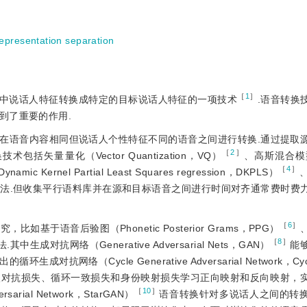
epresentation separation
［
1
］
中说话人特征转换成特定的目标说话人特征的一项技术
.语音转换
到了重要的作用.
在语音内容相同但说话人个性特征不同的语音之间进行转换.通过提取
［
2
］
量量化（Vector Quantization，VQ）
、高斯混合模型（
［
4
］
Kernel Partial Least Squares regression，DKPLS）
法.但收集平行语料库并在源和目标语音之间进行时间对齐通常费时费
［
6
］
于语音后验图（Phonetic Posterior Grams，PPG）
［
8
］
法.其
中生成对抗网络（Generative Adversarial Nets，GAN）
能
络（Cycle Generative Adversarial Network，Cyc
入对抗损失、循环一致损失和身份映射损失学习正向映射和反向映射，
［
10
］
arial Network，StarGAN）
语音转换针对多说话人之间的转