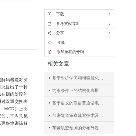
工具集
下载
参考文献导出
分享
收藏
添加至我的专辑
相关文章
基于对抗学习和增强优化的深度转换语音还原方法
的解码器是对源
对此提出了一种
约束条件下的结构化高斯混合模型及非平行语料语音转换
.该方法在训练阶段的
通过双重交换表
基于语义的汉语普通话电子喉语音转换增强
n，MCD）上比
加密隧道审查规避技术及流量分析研究综述
了4.03%，平均意见
可以更好地训练解
车辆轨迹预测的分布外泛化：一种社会交互因果模型框架