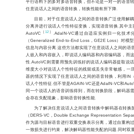
平行语料下的多对多语音转换，但不论是一对一的语音
任意说话人之间的语音转换，转换性能有所下降.
目前，对于任意说话人之间的语音转换广泛使用解
分离并进行说话人个性特征变换，实现语音转换.其中主要方法有AdaIN-V
［
12
］
AutoVC
.AdaIN-VC通过自适应实例归一化技
（Generalized End-to-End Loss，GE
信息与内容分离.这些方法都实现了任意说话人之间的语音
人嵌入和内容嵌入，即说话人编码器和内容编码器，而
性.AutoVC则需要用预先训练好的说话人编码器提取说
维度大小对说话人个性特征的残留或丢失非常敏感，一旦选
器的情况下实现了任意说话人之间的语音转换，利用IN（Ins
话人个性特征.但不管是AGAIN-VC还是AdaIN-V
同一个说话人的语音训练得到，而在转换阶段，解码器
会存在失配现象，影响语音转换性能.
为了解决任意说话人之间语音转换中解码器在转换
（DERS-VC，Double Exchange Representati
作为源与目标语音进行双重交换表示分离，通过自重构
一致损失进行约束，解决解码器性能失配的问题.同时双