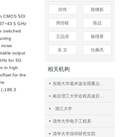
洪伟
陈继新
5 nm CMOS SOI
周培根
陈喆
 37
~43.5 GHz
e switched
王品清
杨瑾屏
uning 
noise 
吴 文
仇佩亮
table output 
Hz for 5G 
 in high 
相关机构
fset for the 
The
东南大学毫米波全国重点实验室，江苏南京 2111111
(-188.3 
南京理工大学近程高速目标探测技术国防重点学科实验室
浙江大学
清华大学电子工程系
清华大学深圳研究生院