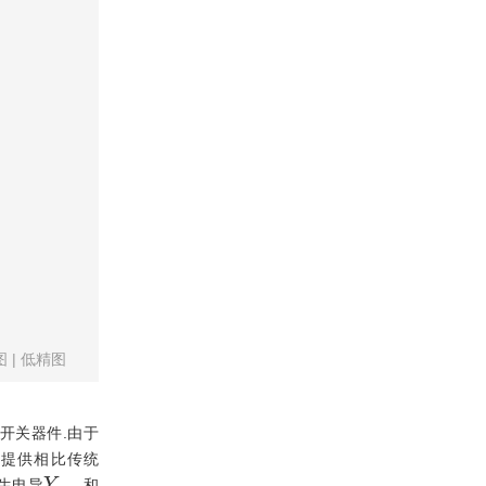
图
|
低精图
开关器件.由于
以提供相比传统
Y
p
,
o
n
生电导
和