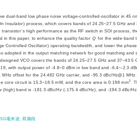
ave dual-band low phase noise voltage-controlled-oscillator in 4
n Insulator) process, which covers bands of 24.25~27.5 GHz and
transistor’s high performance as the RF switch in SOI process, th
 in this paper, to enhance the quality factor
Q
 for the wide-band t
e Controlled Oscillator) operating bandwidth, and lower the phase 
so adopted in the output matching network for good matching and s
e designed VCO covers the bands of 24.25~27.5 GHz and 37~43.5 G
9, with output power of -4.8~0 dBm in low band and -6.4~-2.3 dBm
MHz offset for the 24.482 GHz carrier, and -95.3 dBc/Hz@1 MHz of
2
e core circuit is 15.3~18.5 mW, and the core area is 0.198 mm
. 
ow (high) band is -181.3 dBc/Hz (-175.4 dBc/Hz), and -194.3 dBc/Hz 
;
5G毫米波
;
双频段