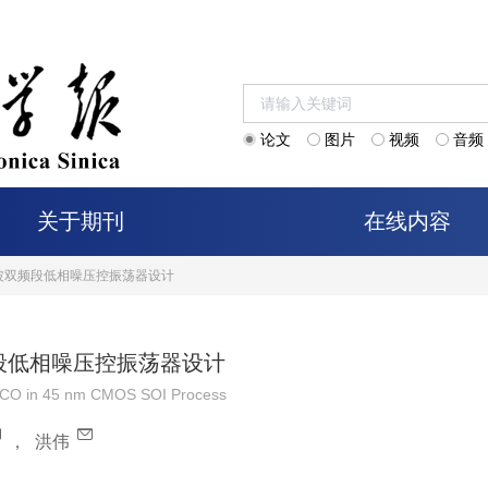
论文
图片
视频
音频
关于期刊
在线内容
的毫米波双频段低相噪压控振荡器设计
双频段低相噪压控振荡器设计
 VCO in 45 nm CMOS SOI Process
，
洪伟