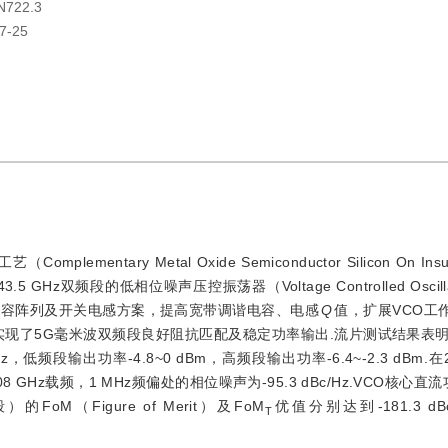
N722.3
7-25
ntary Metal Oxide Semiconductor Silicon On Insu
.5 GHz双频段的低相位噪声压控振荡器（Voltage Controlled Oscill
关电容阵列及开关电感方案，提高宽带调谐电容、电感
Q
值，扩展VCO工
现了5G毫米波双频段良好阻抗匹配及稳定功率输出.流片测试结果表明
Hz，低频段输出功率-4.8~0 dBm，高频段输出功率-6.4~-2.3 dBm.在2
08 GHz载频，1 MHz频偏处的相位噪声为-95.3 dBc/Hz.VCO核心直流功
FoM（Figure of Merit）及FoM
优值分别达到-181.3 dBc/
T