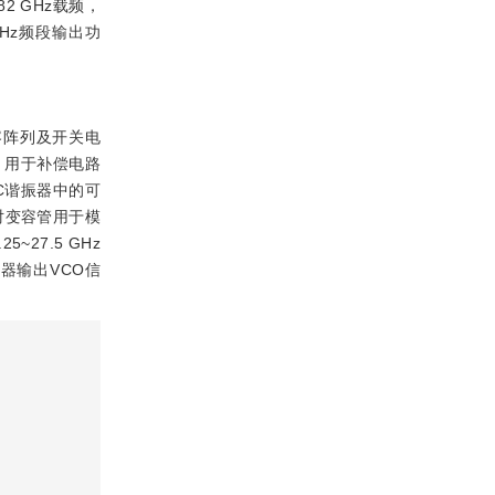
82 GHz载频，
5 GHz频段输出功
电容阵列及开关电
，用于补偿电路
C谐振器中的可
对变容管用于模
27.5 GHz
器输出VCO信