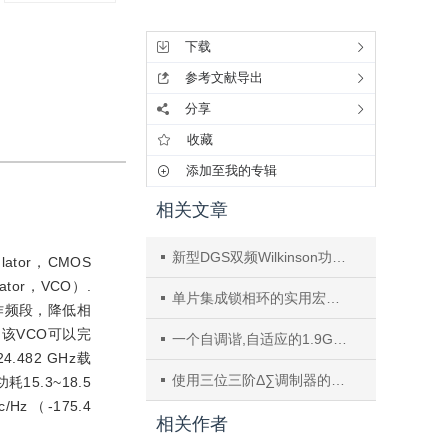
工具集
下载
参考文献导出
分享
收藏
添加至我的专辑
相关文章
新型DGS双频Wilkinson功分器的研究与设计
lator，CMOS
ator，VCO）.
单片集成锁相环的实用宏模型
作频段，降低相
该VCO可以完
一个自调谐,自适应的1.9GHz分数/整数频率综合器
4.482 GHz载
使用三位三阶Δ∑调制器的集成 1GHz小数频率合成器
耗15.3~18.5
Hz（-175.4
相关作者