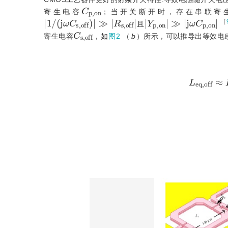
C
p
,
o
n
寄生电容
；当开关断开时，存在串联寄
1
/
j
ω
C
s
,
o
f
f
≫
R
s
,
o
f
f
Y
p
,
o
n
≫
j
ω
C
p
,
o
n
［
且
C
s
,
o
f
f
寄生电容
，如
图2
（
b
）所示，可以推导出等效电
L
e
q
,
o
f
f