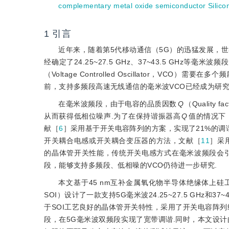
complementary metal oxide semiconductor Silicon
1
引言
近年来，随着第5代移动通信（5G）的迅猛发展，世界无线电通信大
经确定了24.25~27.5 GHz、37~43.5 GHz等毫
（Voltage Controlled Oscillator，
前，支持多频段高速无线通信的毫米波VCO已经成为研究
在毫米波频段，由于电容的品质因数
Q
（Qualit
从而获得低相位噪声.为了在保持谐振器高
Q
值的情况下
献［
6
］采用基于开关电容阵列的方案，实现了21%的调
开关耦合电感或开关耦合变压器的方法，文献［
11
］采
的晶体管开关性能，传统开关电感方式在毫米波频段会
段，能够支持多频段、低相噪的
VCO仍待进一步研究.
本文基于45 nm互补金属氧化物半导体绝缘体上硅工艺（Compleme
SOI）设计了一款支持5G毫米波24.25~27.5 GHz
于SOI工艺良好的晶体管开关特性，采用了开关电容阵列
段，在5G毫米波双频段实现了宽带调谐.同时，本文设计