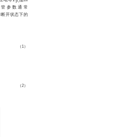
体管参数通常
n
和断开状态下的
（1）
（2）