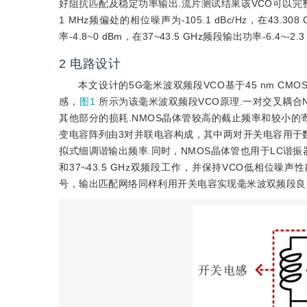
好阻抗匹配及稳定功率输出.流片测试结果该VCO可以完整覆盖5G毫
1 MHz频偏处的相位噪声为-105.1 dBc/Hz，在43.308
率-4.8~0 dBm，在37~43.5 GHz频段输出功率-6.4~-
2
电路设计
本文设计的5G毫米波双频段VCO基于45 nm CMO
感，
图1
所示为该毫米波双频段VCO原理.一对交叉耦合
其他部分的损耗.NMOS晶体管较高的截止频率和较小的
变电容阵列由3对并联电容构成，其中两对开关电容用于数
拟式细调谐输出频率.同时，NMOS晶体管也用于LC谐振器
和37~43.5 GHz双频段工作，并保持VCO低相位噪
号，输出匹配网络同样利用开关电容实现毫米波双频段良