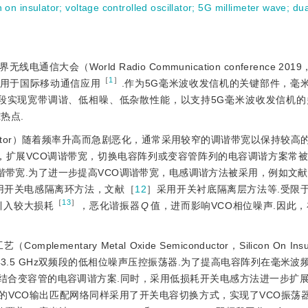
 on insulator
;
voltage controlled oscillator
;
5G millimeter wave
;
du
会（World Radio Communication conference 2019
［
1
］
米波频段用于国际移动通信应用
.作为5G毫米波收发信机的关键部件，毫
VCO）需要在多个频段实现宽带调谐、低相噪、低杂散性能，以支持5G毫米波收发信
热点.
y factor）随着频率升高而急剧恶化，通常采用较窄的调谐带宽以保持较高
，扩展VCO调谐带宽，切换电容阵列或变容管阵列的电容调谐方案常
谐带宽.为了进一步提高VCO调谐带宽，电感调谐方法被采用，例如文
用开关电感隔离环方法，文献［
12
］采用开关衬底隔离层方法等.受限
［
13
］
引入较大损耗
，恶化谐振器
Q
值，进而影响VCO相位噪声.因此，
ntary Metal Oxide Semiconductor，Silicon On Insu
和37~43.5 GHz双频段的低相位噪声压控振荡器.为了提高电容阵列在毫米波
结合变容管的电容调谐方案.同时，采用低损耗开关电感方法进一步扩展
的VCO输出匹配网络同样采用了开关电容切换方式，实现了VCO振荡