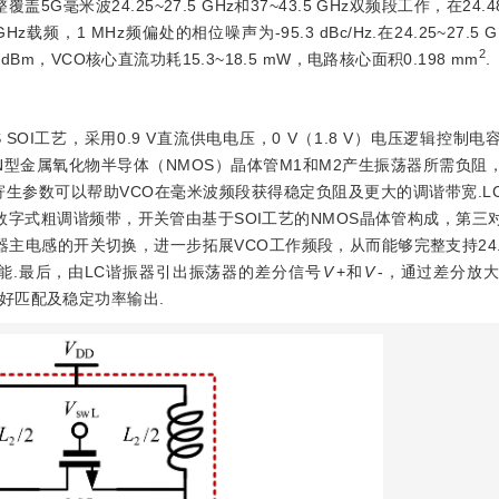
米波24.25~27.5 GHz和37~43.5 GHz双频段工作，在24.4
 GHz载频，1 MHz频偏处的相位噪声为-95.3 dBc/Hz.在24.25~27.
2
2.3 dBm，VCO核心直流功耗15.3~18.5 mW，电路核心面积0.198 mm
.
S SOI工艺，采用0.9 V直流供电电压，0 V（1.8 V）电压逻辑控制
N型金属氧化物半导体（NMOS）晶体管M1和M2产生振荡器所需负阻
寄生参数可以帮助VCO在毫米波频段获得稳定负阻及更大的调谐带宽.L
字式粗调谐频带，开关管由基于SOI工艺的NMOS晶体管构成，第三
主电感的开关切换，进一步拓展VCO工作频段，从而能够完整支持24.25~
声性能.最后，由LC谐振器引出振荡器的差分信号
V
+和
V
-，通过差分放大
好匹配及稳定功率输出.