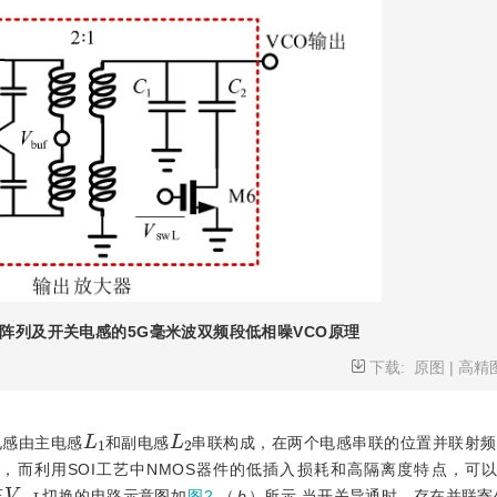
阵列及开关电感的5G毫米波双频段低相噪VCO原理
下载:
原图
|
高精
L
1
L
2
电感由主电感
和副电感
串联构成，在两个电感串联的位置并联射频
，而利用SOI工艺中NMOS器件的低插入损耗和高隔离度特点，可
V
s
w
L
压
切换的电路示意图如
图2
（
b
）所示.当开关导通时，存在并联寄