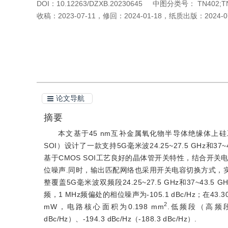
DOI：
10.12263/DZXB.20230645
中图分类号：
TN402;T
收稿：
2023-07-11
，
修回：
2024-01-18
，
纸质出版：
2024-0
引用本文
阅读全文PDF
论文导航
摘要
本文基于45 nm互补金属氧化物半导体绝缘体上硅工艺（Compleme
SOI）设计了一款支持5G毫米波24.25~27.5 GHz和37~43
基于CMOS SOI工艺良好的晶体管开关特性，结合开
位噪声.同时，输出匹配网络也采用开关电容切换方式，实
整覆盖5G毫米波双频段24.25~27.5 GHz和37~43.5 G
频，1 MHz频偏处的相位噪声为-105.1 dBc/Hz；在43.3
2
mW，电路核心面积为0.198 mm
.低频段（高频段）的
dBc/Hz）、-194.3 dBc/Hz（-188.3 dBc/Hz）.