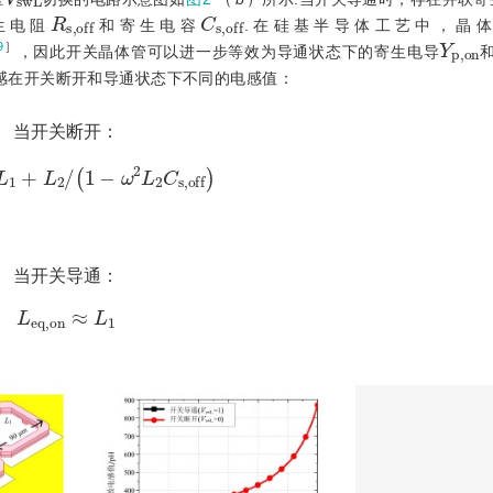
R
s
,
o
f
f
C
s
,
o
f
f
生电阻
和寄生电容
.在硅基半导体工艺中，晶
Y
p
,
o
9
］
，因此开关晶体管可以进一步等效为导通状态下的寄生电导
感在开关断开和导通状态下不同的电感值：
当开关断开：
≈
L
1
+
L
2
/
1
-
ω
2
L
2
C
s
,
o
f
f
当开关导通：
L
e
q
,
o
n
≈
L
1