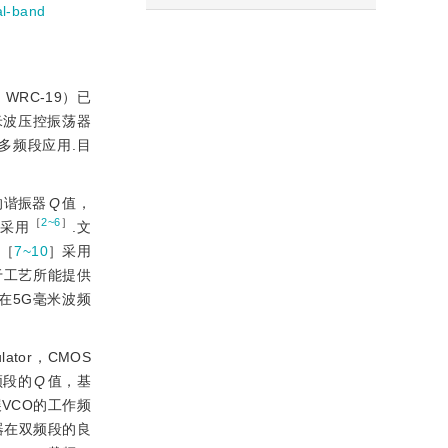
al-band
，WRC-19）已
米波压控振荡器
机的多频段应用.目
的谐振器
Q
值，
［
2~6
］
被采用
.文
献［
7~10
］采用
于工艺所能提供
在5G毫米波频
lator，CMOS
频段的
Q
值，基
VCO的工作频
器在双频段的良