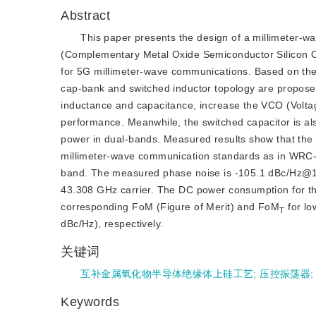
Abstract
This paper presents the design of a millimeter-w
(Complementary Metal Oxide Semiconductor Silicon O
for 5G millimeter-wave communications. Based on the 
cap-bank and switched inductor topology are proposed
inductance and capacitance, increase the VCO (Voltag
performance. Meanwhile, the switched capacitor is al
power in dual-bands. Measured results show that th
millimeter-wave communication standards as in WRC-1
band. The measured phase noise is -105.1 ‍dBc/Hz@1 
43.308 GHz carrier. The DC power consumption for th
corresponding FoM (Figure of Merit) and FoM
 for l
T
dBc/Hz), respectively.
关键词
互补金属氧化物半导体绝缘体上硅工艺
;
压控振荡器
Keywords