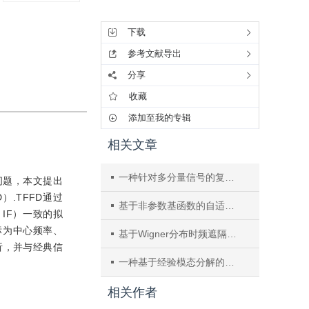
工具集
下载
参考文献导出
分享
收藏
添加至我的专辑
相关文章
一种针对多分量信号的复延迟型时频分布的实现方法
问题，本文提出
D）.TFFD通过
基于非参数基函数的自适应信号分解算法
，IF）一致的拟
标为中心频率、
基于Wigner分布时频遮隔的信号分解算法
析，并与经典信
一种基于经验模态分解的锥体目标雷达微动特征提取新方法
相关作者