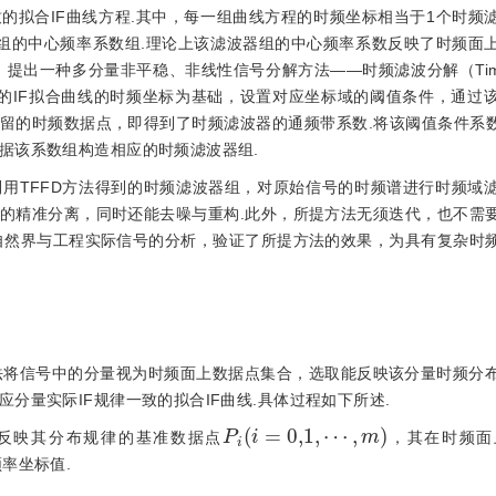
的拟合IF曲线方程.其中，每一组曲线方程的时频坐标相当于1个时频
组的中心频率系数组.理论上该滤波器组的中心频率系数反映了时频面
出一种多分量非平稳、非线性信号分解方法——时频滤波分解（Time-F
FFD以得到各分量的IF拟合曲线的时频坐标为基础，设置对应坐标域的阈值条件，通
留的时频数据点，即得到了时频滤波器的通频带系数.将该阈值条件系数
据该系数组构造相应的时频滤波器组.
用TFFD方法得到的时频滤波器组，对原始信号的时频谱进行时频域
的精准分离，同时还能去噪与重构.此外，所提方法无须迭代，也不需
自然界与工程实际信号的分析，验证了所提方法的效果，为具有复杂时
方法将信号中的分量视为时频面上数据点集合，选取能反映该分量时频分
分量实际IF规律一致的拟合IF曲线.具体过程如下所述.
P
i
(
i
=
0,1
,
⋯
,
m
)
反映其分布规律的基准数据点
，其在时频面
率坐标值.