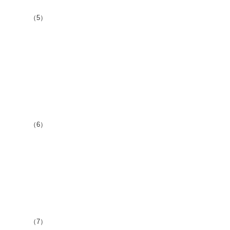
（5）
（6）
（7）