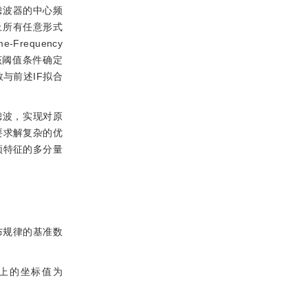
滤波器的中心频
上所有任意形式
requency
过该阈值条件确定
与前述IF拟合
滤波，实现对原
要求解复杂的优
频特征的多分量
布规律的基准数
上的坐标值为