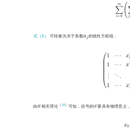
∑
i
=
0
a
j
式（5）
可转换为关于系数
的线性方程组：
1
⋯
x
0
n
-
1
x
0
n
1
⋯
x
1
n
-
1
x
1
n
⋮
［
16
］
由IF相关理论
可知，信号的IF要具有物理意义