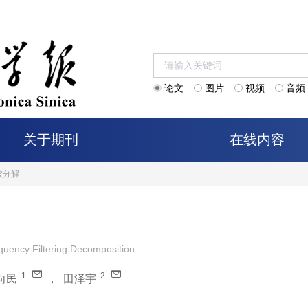
论文
图片
视频
音频
关于期刊
在线内容
波分解
uency Filtering Decomposition
1
2
向民
，
田泽宇