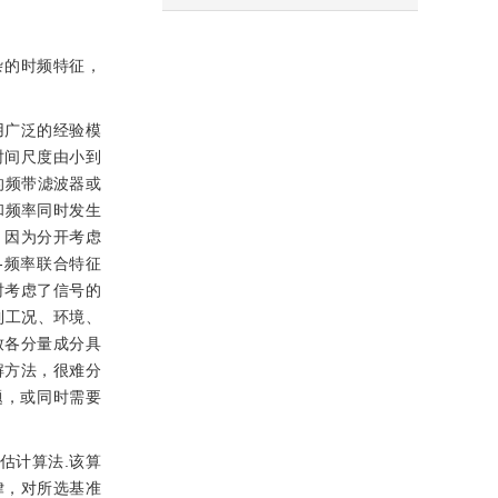
杂的时频特征，
用广泛的经验模
时间尺度由小到
的频带滤波器或
和频率同时发生
，因为分开考虑
-频率联合特征
时考虑了信号的
到工况、环境、
致各分量成分具
解方法，很难分
题，或同时需要
）估计算法.该算
律，对所选基准