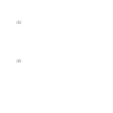
（1）
（2）