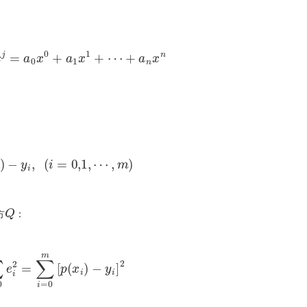
a
j
x
j
=
a
0
x
0
+
a
1
x
1
+
⋯
+
a
n
x
n
p
x
i
-
y
i
,
(
i
=
0,1
,
⋯
,
m
)
Q
方
：
0
m
e
i
2
=
∑
i
=
0
m
p
x
i
-
y
i
2