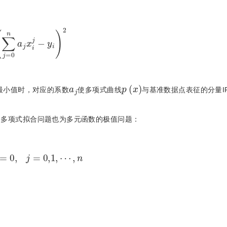
m
∑
j
=
0
n
a
j
x
i
j
-
y
i
2
a
j
p
(
x
)
最小值时，对应的系数
使多项式曲线
与基准数据点表征的分量I
，多项式拟合问题也为多元函数的极值问题：
∂
a
j
=
0
,
j
=
0,1
,
⋯
,
n