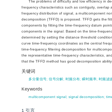
The problems of difficulty and low efficiency in
frequency characteristics such as contiguity, overlap
frequency distribution of signal, a multicomponent no
decomposition (TFFD) is proposed. TFFD gets the fitti
components by fitting the time-frequency datum points
components in the signal. Based on the time-frequency 
determined by setting the distance threshold condition.
curve time-frequency coordinates as the central frequ
time-frequency filtering decomposition for multicompon
the representative time-frequency characteristics, an
that the TFFD method has good decomposition ability 
关键词
多分量信号
;
信号分解
;
时频分布
;
瞬时频率
;
时频滤
Keywords
multicomponent signal
;
signal decomposition
;
tim
1
引言