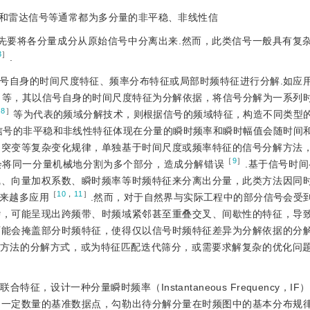
和雷达信号等通常都为多分量的非平稳、非线性信
先要将各分量成分从原始信号中分离出来.然而，此类信号一般具有复
3
］
.
号自身的时间尺度特征、频率分布特征或局部时频特征进行分解.如应
］
等，其以信号自身的时间尺度特征为分解依据，将信号分解为一系列
［
8
］
等为代表的频域分解技术，则根据信号的频域特征，构造不同类型
信号的非平稳和非线性特征体现在分量的瞬时频率和瞬时幅值会随时间
、突变等复杂变化规律，单独基于时间尺度或频率特征的信号分解方法
［
9
］
会将同一分量机械地分割为多个部分，造成分解错误
.基于信号时间
线、向量加权系数、瞬时频率等时频特征来分离出分量，此类方法因同
［
10
，
11
］
来越多应用
.然而，对于自然界与实际工程中的部分信号会受
杂，可能呈现出跨频带、时频域紧邻甚至重叠交叉、间歇性的特征，导
可能会掩盖部分时频特征，使得仅以信号时频特征差异为分解依据的分
提方法的分解方式，或为特征匹配迭代筛分，或需要求解复杂的优化问
，设计一种分量瞬时频率（Instantaneous Frequency，IF
定一定数量的基准数据点，勾勒出待分解分量在时频图中的基本分布规