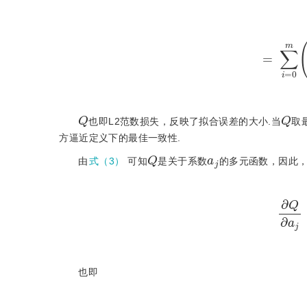
=
∑
i
=
0
Q
Q
也即L2范数损失，反映了拟合误差的大小.当
取
方逼近定义下的最佳一致性.
Q
a
j
由
式（3）
可知
是关于系数
的多元函数，因此
∂
Q
也即