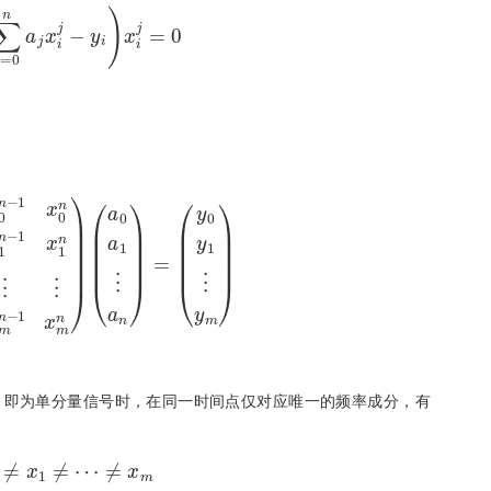
m
∑
j
=
0
n
a
j
x
i
j
-
y
i
x
i
j
=
0
⋱
⋮
⋮
1
⋯
x
m
n
-
1
x
m
n
a
0
a
1
⋮
a
n
=
y
0
y
1
⋮
y
m
，即为单分量信号时，在同一时间点仅对应唯一的频率成分，有
x
0
≠
x
1
≠
⋯
≠
x
m