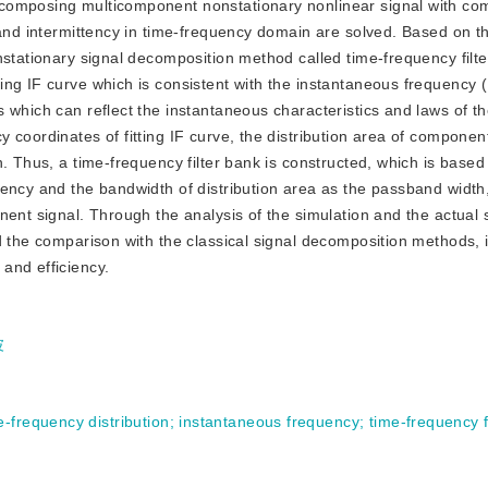
 decomposing multicomponent nonstationary nonlinear signal with co
 and intermittency in time-frequency domain are solved. Based on t
nstationary signal decomposition method called time-frequency filte
ng IF curve which is consistent with the instantaneous frequency (
 which can reflect the instantaneous characteristics and laws of t
coordinates of fitting IF curve, the distribution area of component
 Thus, a time-frequency filter bank is constructed, which is based o
ency and the bandwidth of distribution area as the passband width
ent signal. Through the analysis of the simulation and the actual s
d the comparison with the classical signal decomposition methods, i
and efficiency.
波
e-frequency distribution
;
instantaneous frequency
;
time-frequency f