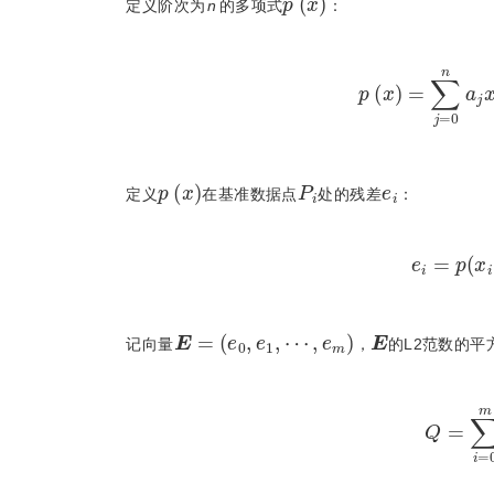
定义阶次为
n
的多项式
：
p
(
x
)
=
∑
j
=
0
n
p
(
x
)
P
i
e
i
定义
在基准数据点
处的残差
：
e
i
=
E
=
(
e
0
,
e
1
,
⋯
,
e
m
)
E
记向量
，
的L2范数的平
Q
=
∑
i
=