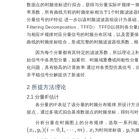
数据点的时频坐标进行拟合，获得与分量实际IF规律一致
率系数，所有曲线方程的时频坐标相当于1个时频滤波器
分量信号的IF特征.进一步以该时频滤波器组设计为基础，提
Filtering Decomposition，TFFD）.T
与相应IF规律对应分量信号的时频分布区域，以及需要保
曲线的时频坐标组合，形成完整的时频滤波器组系数，根
因为每个分量都有其特定的滤波系数，所以理论上利
始信号中各类型分量，如紧邻、时频域重叠或间歇性分量
化问题，具有较高的计算效率.通过对各类型仿真信号，
非平稳信号分解提供了新途径.
2
所提方法理论
2.1
分量IF估计
各分量的IF表征了该分量的时频分布规律.所设计
据点，通过多项式拟合基准数据点的时频坐标，得到与对应
分析分量在时频图上的分布规律，选取一系列能
x
i
,
y
i
(
i
=
0,1
,
⋯
,
m
)
x
i
y
i
，
为时间坐标值，
为频
p
(
x
)