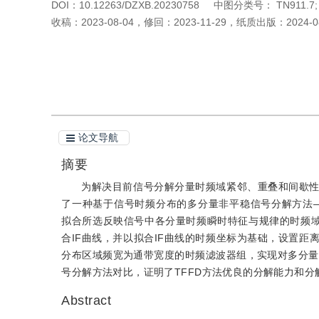
DOI：
10.12263/DZXB.20230758
中图分类号：
TN911.7;
收稿：
2023-08-04
，
修回：
2023-11-29
，
纸质出版：
2024-0
引用本文
阅读全文PDF
论文导航
摘要
为解决目前信号分解分量时频域紧邻、重叠和间歇
了一种基于信号时频分布的多分量非平稳信号分解方法——时频滤波分解（
拟合所选反映信号中各分量时频瞬时特征与规律的时频域基准数据
合IF曲线，并以拟合IF曲线的时频坐标为基础，设置距
分布区域频宽为通带宽度的时频滤波器组，实现对多分量
号分解方法对比，证明了TFFD方法优良的分解能力和分
Abstract