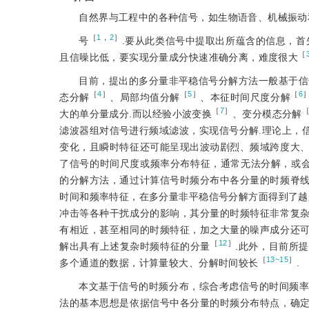
自然界与工程中的各种信号，如生物语音、机械振动
［
1
，
2
］
号
.要从此类信号中提取出所蕴含的信息，首
［
且信噪比低，要实现分量成分快速准确分离，难度很大
目前，提出的多分量非平稳信号分解方法一般基于信
［
4
］
［
5
］
［
6
态分解
、局部均值分解
、本征时间尺度分解
［
7
］
大的单分量成分.而以经验小波变换
、变分模态分解
滤波器组对信号进行频域滤波，实现信号分解.理论上，
变化，且瞬时特征还可能呈现出波动剧烈、频域跨度大
了信号的时间尺度或频率分布特征，通常无法分解，或
的分解方法，通过计算信号时频分布中各分量的时频脊
时间和频率特征，在多分量非平稳信号分解方面得到了越
冲击等各种干扰成分的影响，其分量的时频特征非常复
有相近，甚至相同的时频特征，加之大量的噪声成分还
［
12
］
解出具有上述复杂时频特征的分量
.此外，目前所
［
13~15
］
多个通道的数据，计算量较大、分解时间较长
.
本文基于信号的时频分布，综合考虑信号的时间频率联合特征
法的基本思想是依据信号中各分量的时频分布特点，确