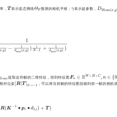
γ
T
D
M
o
n
Θ
P
率，
表示姿态网络
预测的相机平移；
表示超参数，
,
y
)
-
1
d
m
a
x
(
x
,
y
)
)
i
N
-
1
+
1
d
m
a
x
(
x
,
y
)
)
M
‑
e
n
c
F
n
∈
R
W
×
H
×
C
,
n
提取这些帧的二维特征，得到特征图
[
R
|
T
]
0
→
-
1
‑
‑
相对位姿
，可以将当前帧的特征图扭曲到前一帧的相机
K
(
R
(
K
-
1
•
p
t
•
d
t
,
i
)
+
T
)