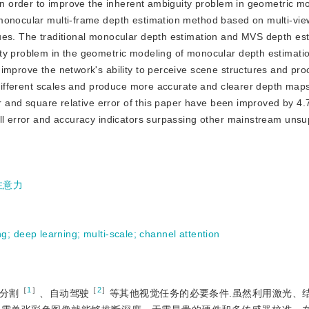
 In order to improve the inherent ambiguity problem in geometric mo
 monocular multi-frame depth estimation method based on multi-vie
ues. The traditional monocular depth estimation and MVS depth est
ty problem in the geometric modeling of monocular depth estimatio
improve the network's ability to perceive scene structures and pro
f different scales and produce more accurate and clearer depth maps
ror and square relative error of this paper have been improved by 
all error and accuracy indicators surpassing other mainstream uns
注意力
ng
;
deep learning
;
multi-scale
;
channel attention
［
1
］
［
2
］
分割
、自动驾驶
等其他视觉任务的必要条件.虽然利用激光、