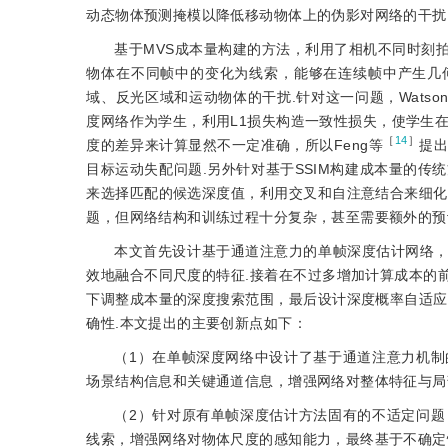
动态物体预测掩模以降低移动物体上的伪影对网络的干扰
基于MVS成本量构建的方法，利用了相机不同时刻
物体在不同帧中的变化为线索，能够在连续帧中产生几
域、反光区域和运动物体的干扰.针对这一问题，Watso
度网络作为学生，利用L1损失构造一致性损失，使学生
［
14
］
度的差异来计算显然不一定准确，所以Feng等
提
目标运动失配问题.另外针对基于SSIM构建成本量的传统方
来选择匹配的候选深度值，利用交叉和自注意结合来细化
题，但网络结构和训练过程十分复杂，甚至需要额外的预
本文首先设计基于通道注意力的单帧深度估计网络
效地融合不同尺度的特征.接着在不过多增加计算成本的
下调整成本量的深度搜索范围，最后设计深度概率自适应
确性.本文提出的主要创新点如下：
（1）在单帧深度网络中设计了基于通道注意力机
场景结构信息和关键通道信息，增强网络对整体特征与局
（2）针对原有单帧深度估计方法固有的不适定问
线索，增强网络对物体尺度的感知能力，最终基于不确定