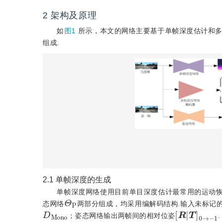
2
架构及原理
如
图1
所示，本文的网络主要基于单帧深度估计和
组成.
2.1
单帧深度的生成
单帧深度网络使用目前单目深度估计最常用的运动恢复结构（St
Θ
P
态网络
两部分组成，均采用编解码结构.输入未标记
D
M
o
n
o
[
R
|
T
]
0
→
；姿态网络输出两帧间的相对位姿
.