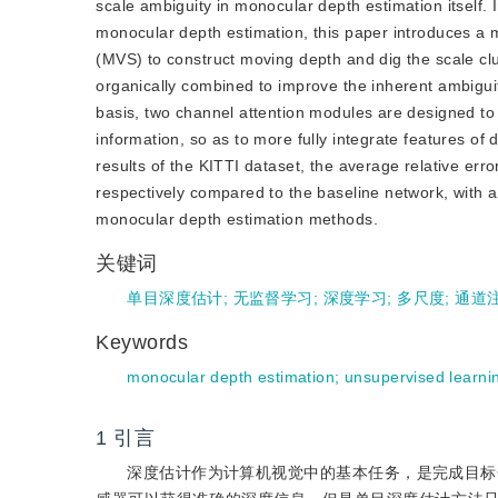
scale ambiguity in monocular depth estimation itself.
monocular depth estimation, this paper introduces a
(MVS) to construct moving depth and dig the scale cl
organically combined to improve the inherent ambigui
basis, two channel attention modules are designed to 
information, so as to more fully integrate features o
results of the KITTI dataset, the average relative er
respectively compared to the baseline network, with 
monocular depth estimation methods.
关键词
单目深度估计
;
无监督学习
;
深度学习
;
多尺度
;
通道
Keywords
monocular depth estimation
;
unsupervised learni
1
引言
深度估计作为计算机视觉中的基本任务，是完成目标