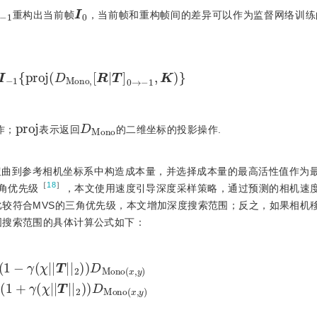
-
1
I
0
重构出当前帧
，当前帧和重构帧间的差异可以作为监督网络训练
=
I
-
1
{
p
r
o
j
(
D
M
o
n
o
,
[
R
|
T
]
0
→
-
1
,
K
)
}
p
r
o
j
D
M
o
n
o
作；
表示返回
的二维坐标的投影操作.
扭曲到参考相机坐标系中构造成本量，并选择成本量的最高活性值作为
［
18
］
角优先级
，本文使用速度引导深度采样策略，通过预测的相机速
比较符合MVS的三角优先级，本文增加深度搜索范围；反之，如果相机
图搜索范围的具体计算公式如下：
n
o
(
x
,
y
)
d
m
a
x
(
x
,
y
)
=
(
1
+
γ
(
χ
|
|
T
|
|
2
)
)
D
M
o
n
o
(
x
,
y
)