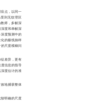
对应点，以同一
易受到无纹理区
为教师，多帧深
帧深度和单帧深
终深度预测中的
散化的极线抽样
计的尺度模糊问
特征差异，更有
速度信息的指导
高深度估计的准
有效地捕获整体
成较明确的尺度