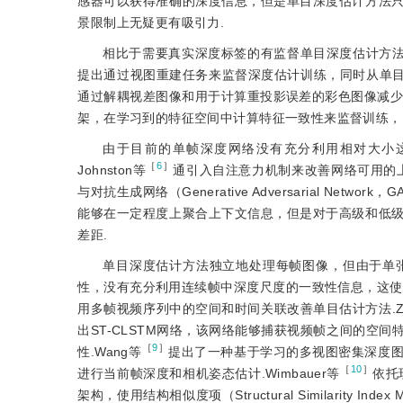
感器可以获得准确的深度信息，但是单目深度估计方法
景限制上无疑更有吸引力.
相比于需要真实深度标签的有监督单目深度估计方法
提出通过视图重建任务来监督深度估计训练，同时从单目视
通过解耦视差图像和用于计算重投影误差的彩色图像减少视觉
架，在学习到的特征空间中计算特征一致性来监督训练，
由于目前的单帧深度网络没有充分利用相对大小
［
6
］
Johnston等
通引入自注意力机制来改善网络可用的
与对抗生成网络（Generative Adversarial 
能够在一定程度上聚合上下文信息，但是对于高级和低
差距.
单目深度估计方法独立地处理每帧图像，但由于单
性，没有充分利用连续帧中深度尺度的一致性信息，这使
用多帧视频序列中的空间和时间关联改善单目估计方法.Zh
出ST-CLSTM网络，该网络能够捕获视频帧之间的空
［
9
］
性.Wang等
提出了一种基于学习的多视图密集深度
［
10
］
进行当前帧深度和相机姿态估计.Wimbauer等
依托
架构，使用结构相似度项（Struc
tural Similarity Ind