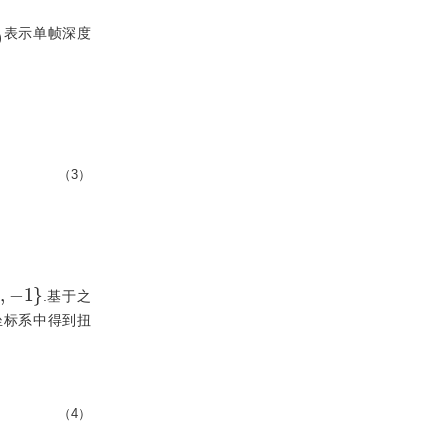
o
(
x
,
y
)
表示单帧深度
（3）
∈
{
0
,
-
1
}
.基于之
坐标系中得到扭
（4）