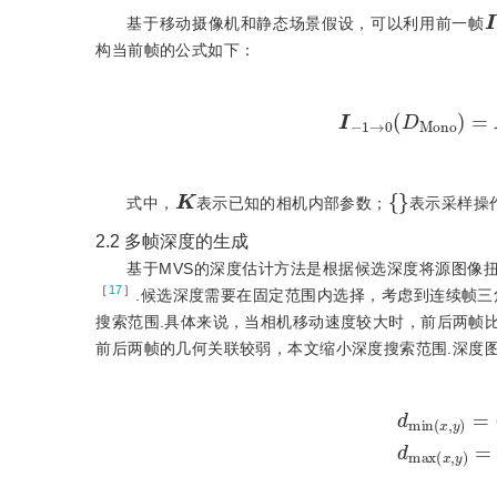
I
基于移动摄像机和静态场景假设，可以利用前一帧
构当前帧的公式如下：
I
-
1
→
0
(
D
M
o
n
o
)
K
{
}
式中，
表示已知的相机内部参数；
表示采样操
2.2
多帧深度的生成
基于MVS的深度估计方
法是根据候选深度将源图像
［
17
］
.候选深度需要在固定范围内选择，考虑到连续帧三
搜索范围.具体来说，当相机移动速度较大时，前后两帧
前后两帧的几何关联较弱，本文缩小深度搜索范围.深度
d
m
i
n
(
x
,
y
)
=
(
1
-
γ
(
χ
|
|
T
|
|
2
)
)
D
M
o