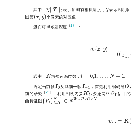
χ
χ
|
|
T
|
|
2
其中，
表示预测的相机速度，
表示相机帧
(
x
,
y
)
图第
个像素的对应值.
［
19
］
进而可得候选深度
：
d
i
(
x
,
y
)
=
1
(
(
1
d
m
i
n
(
x
N
i
=
0,1
,
…
,
N
-
1
式中，
为候选深度数，
.
I
0
I
-
1
Θ
给定当前帧
及其前一帧
，首先利用编码器
K
Θ
P
［
20
］
前的研究
，利用相机内参
和姿态网络
估计的
{
1
V
∈
i
}
R
i
=
W
0
N
×
H
-
×
C
×
N
曲特征图
：
v
t
,
i
=