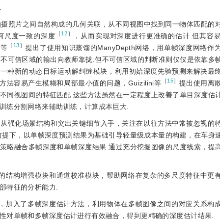
.
拍摄照片之间自然构成的几何关联，从不同视图中找到同一物体匹配的
［
12
］
何尺度一致的深度
，从而实现对深度进行更准确的估计.但其容
［
13
］
n等
提出了使用知识蒸馏的ManyDepth网络，用单帧深度网络作
在不可信区域的输出向教师靠拢.但不可信区域的判断准则仅仅是依靠多
出一种新的动态目标运动解纠缠模块，利用初始深度先验预测来解决最
［
15
］
法容易产生模糊和局部最小值的问题，Guizilini等
提出使用离
不同视图间的特征匹配.这些方法虽然在一定程度上改善了单目深度估
训练分割网络来辅助训练，计算成本巨大.
，从强化场景结构和突出关键细节入手，关注在以往方法中常被忽视的
前提下，以单帧深度预测结果为基础引导轻量级成本量的构建，在车身
策略融合多帧深度和单帧深度结果.通过充分挖掘图像的尺度线索，提
制的结构增强模块和通道校准模块，帮助网络在复杂的多尺度特征中更
部特征的分析能力.
题，加入了多帧深度估计方法，利用物体在多帧图像之间的对应关系构
性对单帧和多帧深度估计进行有效融合，得到更精确的深度估计结果.