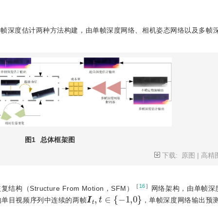
多帧深度估计两种方法构建，由单帧深度网络、相机姿态网络以及多帧
图1
总体框架图
下载:
原图
|
高精
［
16
］
ructure From Motion，SFM）
网络架构，由单帧深
I
t
,
t
∈
{
-
1,0
}
的单目视频序列中连续的两帧
，单帧深度网络输出预
-
1