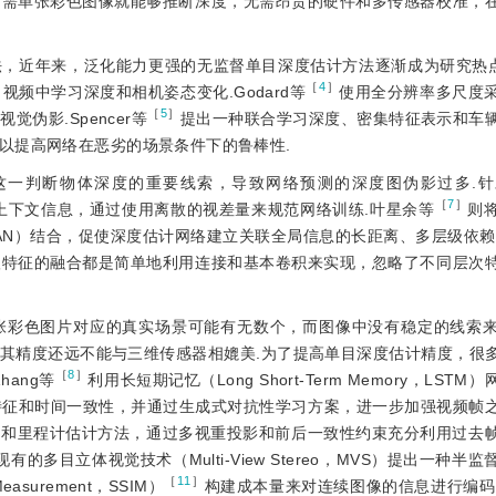
只需单张彩色图像就能够推断深度，无需昂贵的硬件和多传感器校准，
，近年来，泛化能力更强的无监督单目深度估计方法逐渐成为研究热点.
［
4
］
频中学习深度和相机姿态变化.Godard等
使用全分辨率多尺度
［
5
］
伪影.Spencer等
提出一种联合学习深度、密集特征表示和车
以提高网络在恶劣的场景条件下的鲁棒性.
这一判断物体深度的重要线索，导致网络预测的深度图伪影过多.针
［
7
］
上下文信息，通过使用离散的视差量来规范网络训练.叶星余等
则
Network，GAN）结合，促使深度估计网络建立关联全局信息的长距离、多层级
级特征的融合都是简单地利用连接和基本卷积来实现，忽略了不同层次
张彩色图片对应的真实场景可能有无数个，而图像中没有稳定的线索
其精度还远不能与三维传感器相媲美.为了提高单目深度估计精度，很
［
8
］
ang等
利用长短期记忆（Long Short-Term Memory，LST
间特征和时间一致性，并通过生成式对抗性学习方案，进一步加强视频帧
图和里程计估计方法，通过多视重投影和前后一致性约束充分利用过去
现有的多目立体视觉技术（Multi-View Stereo，MVS）提出一种半
［
11
］
ex Measurement，SSIM）
构建成本量来对连续图像的信息进行编码