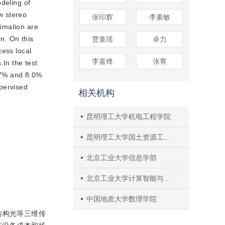
deling of
w stereo
张印辉
李素敏
imation are
n. On this
贾童瑶
卓力
cess local
李嘉锋
张菁
.In the test
4.7% and 8.0%
upervised
相关机构
昆明理工大学机电工程学院
昆明理工大学国土资源工程学院
北京工业大学信息学部
北京工业大学计算智能与智能系统北京市重点实验室
中国地质大学数理学院
结构光等三维传