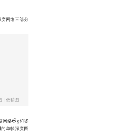
深度网络三部分
图
|
低精图
Θ
S
度网络
和姿
测的单帧深度图