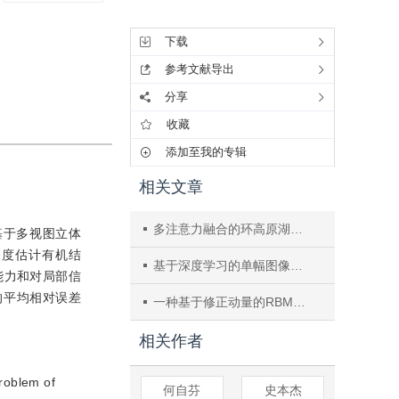
工具集
下载
参考文献导出
分享
收藏
添加至我的专辑
相关文章
多注意力融合的环高原湖泊遥感影像分割
基于多视图立体
S深度估计有机结
基于深度学习的单幅图像去雾研究进展
能力和对局部信
的平均相对误差
一种基于修正动量的RBM算法
相关作者
roblem of
何自芬
史本杰