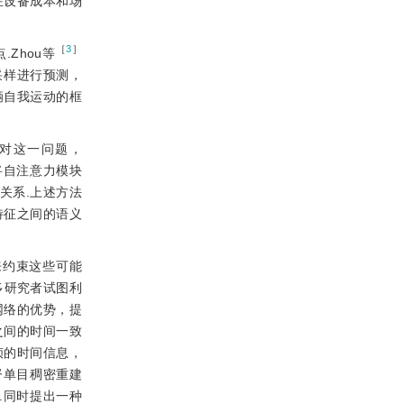
在设备成本和场
［
3
］
Zhou等
采样进行预测，
辆自我运动的框
对这一问题，
将自注意力模块
依赖关系.上述方法
特征之间的语义
来约束这些可能
多研究者试图利
M）网络的优势，提
之间的时间一致
帧的时间信息，
监督单目稠密重建
.同时提出一种