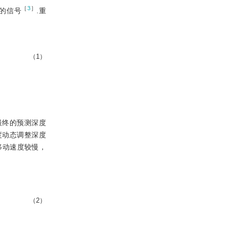
［
3
］
的信号
.重
（1）
最终的预测深度
度动态调整深度
移动速度较慢，
（2）