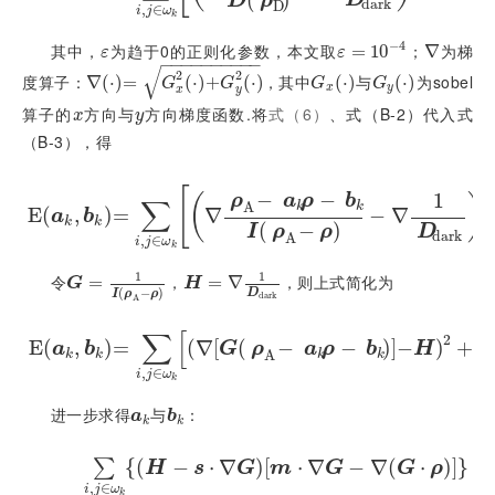
D
ρ
d
a
r
k
D
,
∈
i
j
ω
k
−
4
其中，
为趋于0的正则化参数，本文取
；
为梯
ε
ε
=
=
10
10
-
4
∇
∇
ε
ε
−
−
−
−
−
−
−
−
−
−
√
2
2
度算子：
，其中
与
为sobel
∇
∇
·
=
(
⋅
G
)
x
=
2
·
+
G
y
2
·
(
⋅
)
+
(
⋅
)
G
x
·
(
⋅
)
G
y
·
(
⋅
)
G
G
G
G
x
y
x
y
算子的
方向与
方向梯度函数.将
式（6）
、式（B-2）代入式
x
y
x
y
（B-3），得
2
[
−
−
1
(
)
ρ
a
ρ
b
∑
A
k
k
E
(
,
E
)
a
=
k
,
b
k
=
∑
i
,
j
∈
ω
∇
k
∇
ρ
A
-
a
k
ρ
-
b
k
I
ρ
A
-
ρ
-
∇
−
1
D
∇
d
a
r
k
2
+
ε
a
k
a
b
k
k
(
−
)
D
I
ρ
ρ
d
a
r
k
A
,
∈
i
j
ω
k
1
1
令
，
，则上式简化为
G
=
1
=
I
ρ
A
-
ρ
H
=
∇
=
1
D
∇
d
a
r
k
G
H
(
−
)
D
I
ρ
ρ
d
a
r
k
A
∑
[
2
E
(
,
)
=
E
a
k
,
b
k
=
∑
(
i
∇
,
j
∈
[
ω
k
(
∇
G
ρ
−
A
-
a
k
ρ
-
b
−
k
-
H
2
+
)
ε
]
−
a
k
2
)
+
a
b
G
ρ
a
ρ
b
H
ε
A
k
k
k
k
,
∈
i
j
ω
k
进一步求得
与
：
a
k
b
k
a
b
k
k
{
(
−
⋅
∇
)
[
⋅
∇
−
∇
(
⋅
)
]
}
∑
H
s
G
m
G
G
ρ
（
,
∈
i
j
ω
k