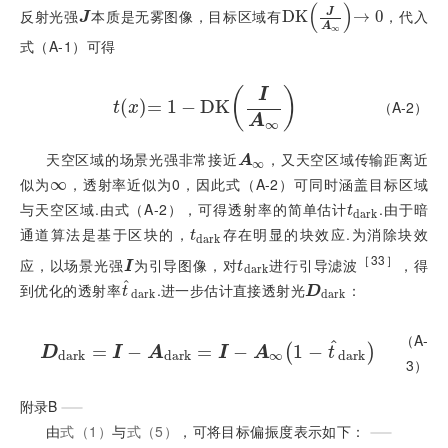
(
)
J
反射光强
本质是无雾图像，目标区域有
，代入
J
D
D
K
K
J
A
∞
→
0
→
0
J
A
∞
式（A-1）可得
(
)
I
(
)
=
t
x
1
=
−
1
-
D
D
K
K
I
A
∞
（A-2）
t
x
A
∞
天空区域的场景光强非常接近
，又天空区域传输距离近
A
∞
A
∞
似为
，透射率近似为0，因此式（A-2）可同时涵盖目标区域
∞
∞
与天空区域.由式（A-2），可得透射率的简单估计
.由于暗
t
d
a
r
k
t
d
a
r
k
通道算法是基于区块的，
存在明显的块效应.为消除块效
t
d
a
r
k
t
d
a
r
k
［33］
应，以场景光强
为引导图像，对
进行引导滤波
，得
I
t
d
a
r
k
I
t
d
a
r
k
ˆ
到优化的透射率
.进一步估计直接透射光
：
t
^
d
a
r
k
D
d
a
r
k
t
D
d
a
r
k
d
a
r
k
（A-
ˆ
=
D
d
−
a
r
k
=
I
-
A
d
a
r
=
k
=
I
-
A
−
∞
1
-
t
^
d
a
1
r
k
−
(
)
D
I
A
I
A
t
d
a
r
k
d
a
r
k
∞
d
a
r
k
3）
附录B
由
式（1）
与
式（5）
，可将目标偏振度表示如下：