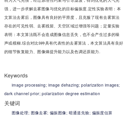
转为大气光强，经过原理性约束与引导滤波，得到优化的大气光
强，进一步求解去雾图像与优化的目标偏振度.定性实验表明：本
文算法去雾后，图像具有良好的平滑度，且克服了现有去雾算法
存在的可见性弱、去雾残留、天空区域过增强等问题；定量实验
表明：本文算法既不会造成图像信息丢失，也不会产生过多的噪
声或模糊.综合对比9种具有代表性的去雾算法，本文算法具有良好
的细节恢复能力、图像熵提升能力以及色调还原能力.
Keywords
image processing;
image dehazing;
polarization images;
dark channel prior;
polarization degree estimation
关键词
图像处理;
图像去雾;
偏振图像;
暗通道先验;
偏振度估算