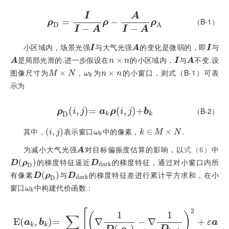
I
A
=
ρ
D
=
I
I
-
A
ρ
-
A
−
I
-
A
ρ
A
（B-1）
ρ
ρ
ρ
D
A
−
−
I
A
I
A
小区域内，场景光强
与大气光强
的变化是微弱的，即
与
I
A
I
I
A
I
是局部光滑的.进一步假设在
的小区域内，
与
不变.设
A
n
×
×
n
I
A
A
n
n
I
A
图像尺寸为
，
为
的小窗口，则式（B-1）可表
M
×
N
×
ω
k
n
×
×
n
M
N
ω
n
n
k
示为
(
,
ρ
D
)
i
=
,
j
=
a
k
ρ
i
,
(
j
+
,
b
k
)
+
（B-2）
ρ
i
j
a
ρ
i
j
b
D
k
k
其中，
表示窗口
中的像素，
.
(
i
,
j
,
)
ω
k
k
∈
∈
M
×
N
×
i
j
ω
k
M
N
k
为减小大气光强
对目标偏振度估算的影响，以
式（6）
中
A
A
的梯度特征逼近
的梯度特征，通过对小窗口内所
D
ρ
(
D
)
D
d
a
r
k
D
ρ
D
d
a
r
k
D
有像素
与
的梯度特征差进行累计平方求和，在小
D
ρ
(
D
)
D
d
a
r
k
D
ρ
D
d
a
r
k
D
窗口
中构建代价函数：
ω
k
ω
k
2
[
]
1
1
(
)
∑
2
E
(
,
E
)
a
=
k
,
b
k
=
∑
i
,
j
∈
ω
∇
k
∇
1
D
ρ
D
-
∇
−
1
D
∇
d
a
r
k
2
+
ε
a
k
2
+
a
b
ε
a
k
k
k
(
)
D