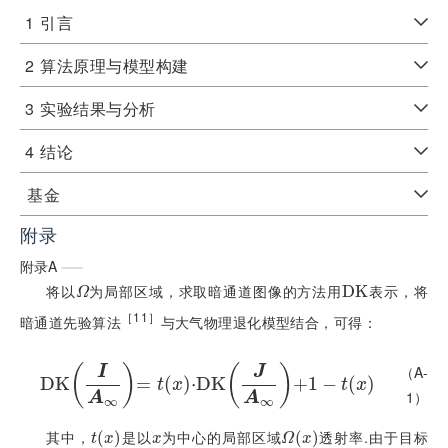
1
引言
2
算法原理与模型构建
3
实验结果与分析
4
结论
基金
附录
附录A
将以
为局部区域，求取暗通道图像的方法用
表示，将
Ω
D
D
K
K
Ω
［11］
暗通道先验算法
与大气物理退化模型结合，可得：
（A-
(
)
(
)
I
J
D
K
D
=
K
I
A
∞
(
=
)
t
x
⋅
D
⋅
D
K
K
J
A
∞
+
1
-
t
x
+
1
−
(
)
t
x
t
x
1）
A
A
∞
∞
其中，
是以
为中心的局部区域
透射率.由于目标
t
x
(
)
x
Ω
x
(
)
t
x
x
Ω
x