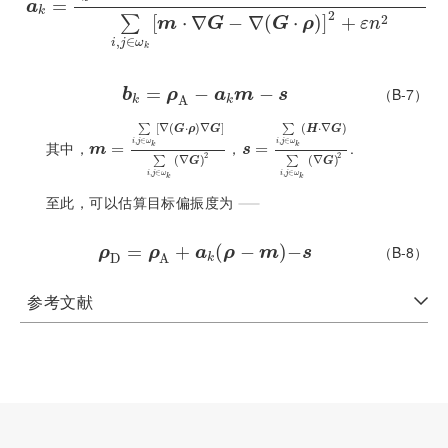
a
k
=
∑
=
i
,
j
∈
ω
k
H
-
s
⋅
∇
G
m
⋅
∇
G
-
∇
G
⋅
ρ
∑
i
,
j
∈
ω
k
m
⋅
∇
G
-
∇
G
⋅
ρ
2
+
ε
n
2
a
k
2
2
[
⋅
∇
−
∇
(
⋅
)
]
+
∑
m
G
G
ρ
ε
n
,
∈
i
j
ω
k
=
b
k
=
ρ
A
−
-
a
k
m
-
s
−
（B-7）
b
ρ
a
m
s
A
k
k
[
∇
(
⋅
)
∇
]
(
⋅
∇
)
∑
∑
G
ρ
G
H
G
,
∈
,
∈
i
j
ω
i
j
ω
其中，
，
.
m
=
∑
=
i
,
j
∈
ω
k
∇
G
⋅
ρ
∇
G
∑
i
,
j
∈
s
ω
=
k
=
∑
∇
i
G
,
j
∈
2
ω
k
H
⋅
∇
G
∑
i
,
j
∈
ω
k
∇
G
2
k
k
m
s
2
2
(
∇
)
(
∇
)
∑
∑
G
G
,
∈
,
∈
i
j
ω
i
j
ω
k
k
至此，可以估算目标偏振度为
=
ρ
D
=
+
ρ
A
+
a
(
k
ρ
-
m
−
-
s
)
−
（B-8）
ρ
ρ
a
ρ
m
s
D
A
k
参考文献