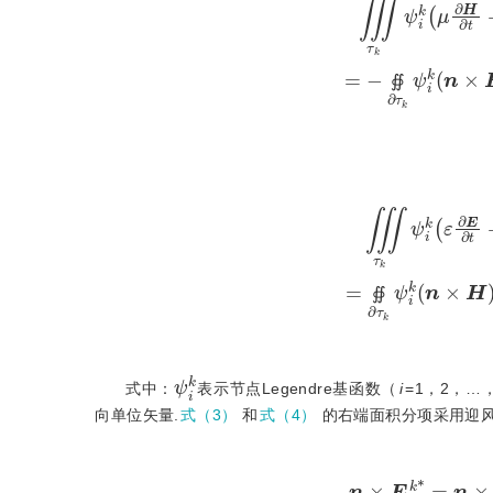
∯
∭
τ
k
ψ
i
k
ε
∂
E
∂
t
+
σ
e
E
∯
ψ
i
k
式中：
表示节点Legendre基函数（
i
=1，2，…
向单位矢量.
式（3）
和
式（4）
的右端面积分项采用迎
n
×
E
k
*
=
n
×
E
k
+
Y
k
+
Y
k
+
Y
k
+
n