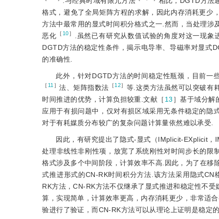
.与经典时域有限元方法
相比，DGTD方
格式，避免了全局矩阵方程的求解，因此内存消耗更少，计算效
方法中最常用的显式时间积分格式之一.然而，当处理涉
［
10
］
恶化
.虽然已有研究从数值试验的角度对这一现象
DGTD方法的稳定性条件，揭示电导率、导磁率对显式
的准确性.
此外，针对DGTD方法的时间稳定性瓶颈，目前一些无条
［
11
］
［
12
］
法、矩阵指数法
等.这类方法虽然可以突破有
时间推进的优势，计算负担较重.文献［
13
］基于域分解
应用于有损问题中，仅对有损区域采用无条件稳定的隐式
对于有耗媒质分布较广的复杂问题计算量依然难以承受.
因此，有研究提出了隐式-显式（IMplicit-EXplicit
处理非线性非刚性项，放宽了系统刚性对时间步长的限制
格式涉及多个中间阶段，计算效率不高.因此，为了在移
式推进形式的CN-RK时间积分方法.该方法采用隐式C
RK方法，CN-RK方法不仅继承了显式推进和稳定性不
算，实现简单，计算效率更高，内存消耗更少，非常适合有
验进行了验证，而CN-RK方法可以从理论上证明是稳定