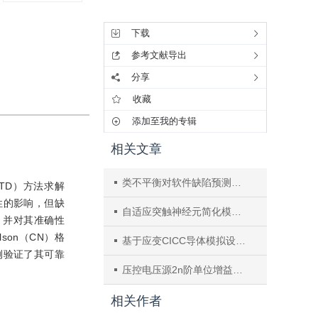
工具集
下载
参考文献导出
分享
收藏
添加至我的专辑
相关文章
类不平衡对软件缺陷预测模型稳定性和预测性能的影响分析方法
DGTD）方法求解
性的影响，但缺
自适应突触神经元简化模型的动力学与电路实现
，并对其准确性
son（CN）格
基于应变CICC导体模拟设计模型研究
例验证了其可靠
压控电压源2n阶单位增益巴特沃斯低通滤波器优化设计
相关作者