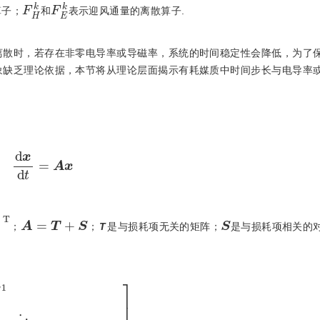
F
H
k
F
E
k
算子；
和
表示迎风通量的离散算子.
离散时，若存在非零电导率或导磁率，系统的时间稳定性会降低，为了
象缺乏理论依据，本节将从理论层面揭示有耗媒质中时间步长与电导率
d
x
d
t
=
A
x
A
=
T
+
S
S
；
；
T
是与损耗项无关的矩阵；
是与损耗项相关的
S
=
S
1
⋱
S
k
⋱
S
K