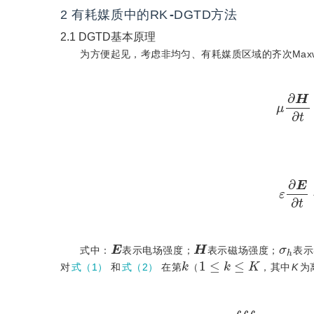
2
有耗媒质中的RK
-
DGTD方法
2.1
DGTD基本原理
为方便起见，考虑非均匀、有耗媒质区域的齐次Maxw
μ
∂
ε
∂
E
H
σ
h
式中：
表示电场强度；
表示磁场强度；
表示
k
1
≤
k
≤
K
对
式（1）
和
式（2）
在第
（
，其中
K
为
∭
τ
k
ψ
i
k
μ
∂
H
∂
t
+
σ
h
H