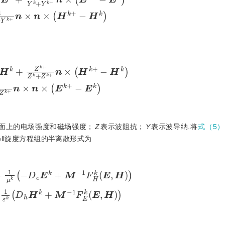
×
H
k
+
-
H
k
-
1
Z
k
+
Z
k
+
n
×
n
×
E
k
+
-
E
k
界面上的电场强度和磁场强度；
Z
表示波阻抗；
Y
表示波导纳.将
式（5）
ell旋度方程组的半离散形式为
F
H
k
E
,
H
d
E
k
d
t
=
-
σ
e
k
ε
k
E
k
+
1
ε
k
D
h
H
k
+
M
-
1
F
E
k
E
,
H