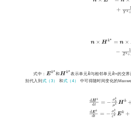
n
×
H
k
*
=
n
×
H
k
+
Z
k
+
Z
k
+
Z
k
+
n
E
k
*
H
k
*
k
k
式中：
和
表示单元
与相邻单元
+的交
别代入到
式（3）
和
式（4）
中可得随时间变化的Maxw
d
H
k
d
t
=
-
σ
h
k
μ
k
H
k
+
1
μ
k
-
D
e
E
k
+
M
-
1