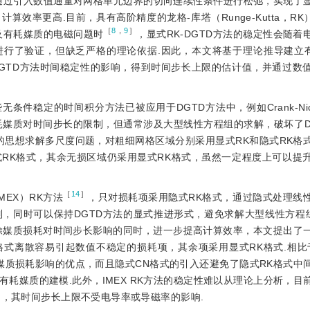
法通过引入数值通量对网格单元边界的切向连续性条件进行松弛，实现了
率更高.目前，具有高阶精度的龙格-库塔（Runge-Kutta，RK
［
8
，
9
］
及有耗媒质的电磁问题时
，显式RK-DGTD方法的稳定性会随着
进行了验证，但缺乏严格的理论依据.因此，本文将基于理论推导建立有
DGTD方法时间稳定性的影响，得到时间步长上限的估计值，并通过数
件稳定的时间积分方法已被应用于DGTD方法中，例如Crank-Nico
耗媒质对时间步长的限制，但通常涉及大型线性方程组的求解，破坏了D
的思想求解多尺度问题，对粗细网格区域分别采用显式RK和隐式RK格
RK格式，其余无损区域仍采用显式RK格式，虽然一定程度上可以提
［
14
］
，IMEX）RK方法
，只对损耗项采用隐式RK格式，通过隐式处理线
，同时可以保持DGTD方法的显式推进形式，避免求解大型线性方程组
除媒质损耗对时间步长影响的同时，进一步提高计算效率，本文提出了
N格式离散容易引起数值不稳定的损耗项，其余项采用显式RK格式.相比于
受媒质损耗影响的优点，而且隐式CN格式的引入还避免了隐式RK格式中
耗媒质的建模.此外，IMEX RK方法的稳定性难以从理论上分析，目
的，其时间步长上限不受电导率或导磁率的影响.