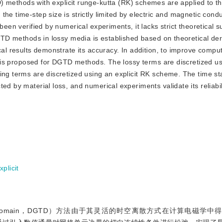
methods with explicit runge-kutta (RK) schemes are applied to th
e time-step size is strictly limited by electric and magnetic conduc
been verified by numerical experiments, it lacks strict theoretical s
DGTD methods in lossy media is established based on theoretical der
cal results demonstrate its accuracy. In addition, to improve comput
eme is proposed for DGTD methods. The lossy terms are discretized u
ng terms are discretized using an explicit RK scheme. The time stab
ed by material loss, and numerical experiments validate its reliabil
xplicit
n Time-Domain，DGTD）方法由于其灵活的时空离散方式在计算电磁学