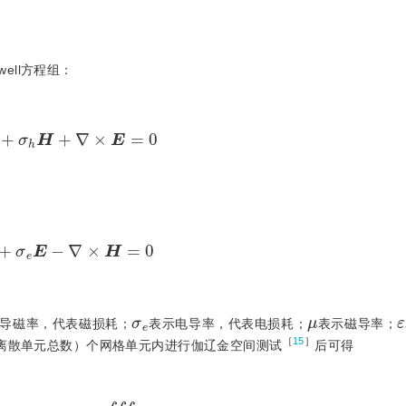
ell方程组：
H
∂
t
+
σ
h
H
+
∇
×
E
=
0
E
∂
t
+
σ
e
E
-
∇
×
H
=
0
σ
e
μ
ε
导磁率，代表磁损耗；
表示电导率，代表电损耗；
表示磁导率；
［
15
］
离散单元总数）
个网格单元内进行伽辽金空间测试
后可得
d
V
-
∭
τ
k
E
×
∇
ψ
i
k
d
V
=
-
∯
∂
τ
k
ψ
i
k
n
×
E
d
S