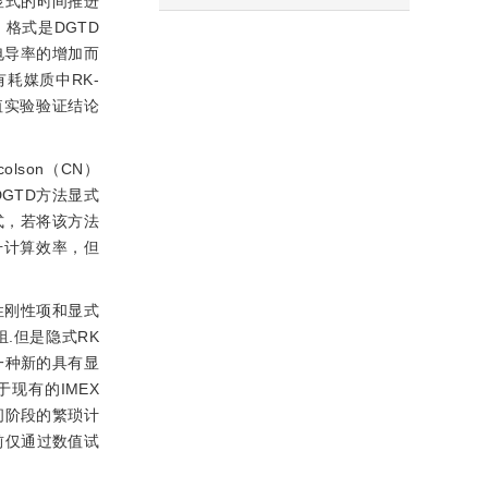
显式的时间推进
）格式是DGTD
电导率的增加而
耗媒质中RK-
值实验验证结论
lson（CN）
GTD方法显式
式，若将该方法
升计算效率，但
性刚性项和显式
.但是隐式RK
一种新的具有显
现有的IMEX
间阶段的繁琐计
前仅通过数值试