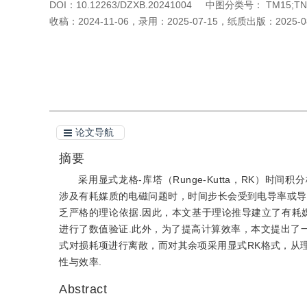
DOI：
10.12263/DZXB.20241004
中图分类号：
TM15;TN
收稿：
2024-11-06
，
录用：
2025-07-15
，
纸质出版：
2025-0
引用本文
阅读全文PDF
论文导航
摘要
采用显式龙格-库塔（Runge-Kutta，RK）时间积分格式的
涉及有耗媒质的电磁问题时，时间步长会受到电导率或导
乏严格的理论依据.因此，本文基于理论推导建立了有耗媒
进行了数值验证.此外，为了提高计算效率，本文提出了一种适
式对损耗项进行离散，而对其余项采用显式RK格式，从
性与效率.
Abstract