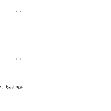
（3）
（4）
k
单元
表面的法