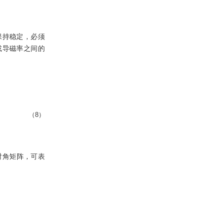
保持稳定，必须
或导磁率之间的
（8）
对角矩阵，可表