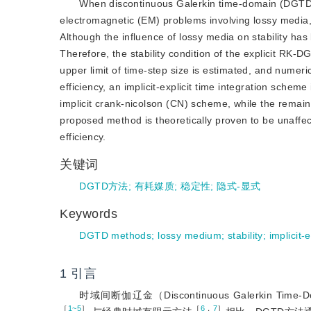
When discontinuous Galerkin time-domain (DGTD) 
electromagnetic (EM) problems involving lossy media, th
Although the influence of lossy media on stability has 
Therefore, the stability condition of the explicit RK-
upper limit of time-step size is estimated, and numeri
efficiency, an implicit-explicit time integration sch
implicit crank-nicolson (CN) scheme, while the remaini
proposed method is theoretically proven to be unaffect
efficiency.
关键词
DGTD方法
;
有耗媒质
;
稳定性
;
隐式-显式
Keywords
DGTD methods
;
lossy medium
;
stability
;
implicit-e
1
引言
时域间断伽辽金（Discontinuous Galerki
［
1~5
］
［
6
，
7
］