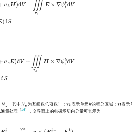
d
V
+
∭
τ
k
H
×
∇
ψ
i
k
d
V
=
∯
∂
τ
k
ψ
i
k
n
×
H
d
S
τ
k
k
n
，
N
，其中
N
为基函数总项数）；
表示单元
的积分区域；
表示
p
p
［
16
］
风通量处理
，交界面上的电磁场切向分量可表示为
×
E
k
+
-
E
k
+
1
Y
k
+
Y
k
+
n
×
n
×
H
k
+
-
H
k