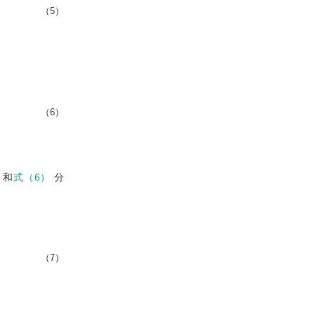
（5）
（6）
和
式（6）
分
（7）