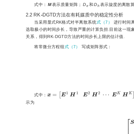
式中：
M
表示质量矩阵；
D
和
D
表示旋度的离散
e
h
2.2
RK
-
DG
TD方法在有耗媒质中的稳定性分析
当采用显式RK格式对半离散系统
式（7）
进行时间
选取极小的时间步长，导致严重的计算负担.目前这一现
关系，得到RK-DGTD方法的时间步长上限的估计值.
将常微分方程组
式（7）
写成矩阵形式：
x
=
E
1
H
1
E
2
H
2
⋯
E
K
H
K
T
式中：
示为