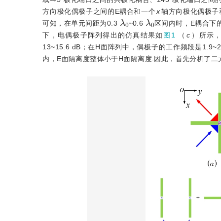
方向极化偶极子之间的E耦合和一个
x
轴方向极化偶极子
λ
0
λ
0
可知，在单元间距为0.3
~0.6
区间内时，E耦合下的
下，电偶极子阵列得出的仿真结果如
图1
（
c
）所示，
13~15.6 dB；在H面阵列中，偶极子的工作频段是1.9~
内，E面隔离度整体小于H面隔离度.因此，首先分析了二