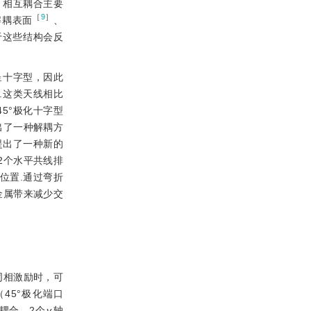
，相互耦合主要
［
9
］
解耦表面
、
于这些结构会反
呈十字型，因此
.这类天线相比
45°极化十字型
出了一种解耦方
提出了一种新的
2个水平共线排
位置.通过弯折
金属带来减少交
同相激励时，可
45°极化端口
耦合，2个
y
轴