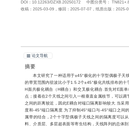
DOI：
10.12263/DZXB.20250172
中图分类号：
TN821+.8
收稿：
2025-03-09
，
修回：
2025-07-07
，
纸质出版：
2025-0
引用本文
阅读全文PDF
论文导航
摘要
本文研究了一种适用于±45°极化的十字型偶极子天线
的带宽范围内驻波比小于1.5.2个±45°极化共线排布
H面共极化耦合（H耦合）和交叉极化耦合.首先对E面
点；接着在2个天线之间引入一根垂直金属枝节，可以调
之间的距离较近，因此E耦合对端口隔离影响较大.当采用
度和-45°端口隔离度.为了抑制45°端口与-45°端
属带的结合，2个十字型偶极子天线之间的隔离度可以从1
料、介质层、多层超表面等寄生结构，天线阵列的总体剖