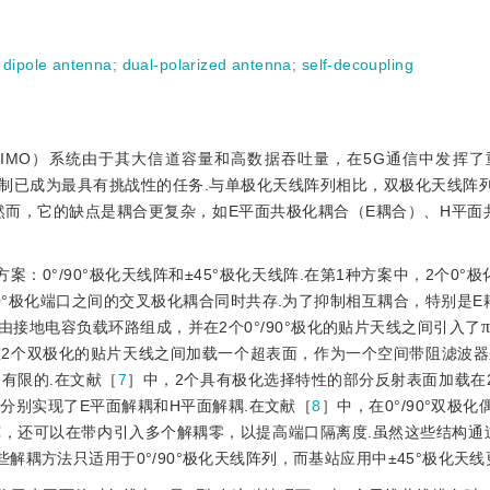
;
dipole antenna
;
dual-polarized antenna
;
self-decoupling
e Output，MIMO）系统由于其大信道容量和高数据吞吐量，在5G通信中发
抑制已成为最具有挑战性的任务.与单极化天线阵列相比，双极化天线阵
然而，它的缺点是耦合更复杂，如E平面共极化耦合（E耦合）、H平面
：0°/90°极化天线阵和±45°极化天线阵.在第1种方案中，2个0°
90°极化端口之间的交叉极化耦合同时共存.为了抑制相互耦合，特别是E
由接地电容负载环路组成，并在2个0°/90°极化的贴片天线之间引入了
π
2个双极化的贴片天线之间加载一个超表面，作为一个空间带阻滤波器
有限的.在文献［
7
］中，2个具有极化选择特性的部分反射表面加载在2个
分别实现了E平面解耦和H平面解耦.在文献［
8
］中，在0°
/90°双极
，还可以在带内引入多个解耦零，以提高端口隔离度.虽然这些结构通
耦方法只适用于0°/90°极化天线阵列，而基站应用中±45°极化天线