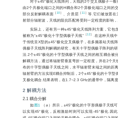
对于±45°极化天线阵列，天线的2个交叉偶极子一
由2个共极化端口之间的H耦合和2个异极化端口之间的
［
10
］
［
11
］
部分反射解耦表面
、介质层
等.它们被放置
射部分辐射波，天线的阻抗匹配将受到一定程度的影响，
实际上，还有另一种±45°极化天线阵列方案，它包
［
12
］
被称为“±45°极化十字型偶极子天线”
.在这种天线
于传统呈X型的±45°极化交叉偶极子，在多频基站天线
偶极子天线阵列解耦的研究，有关十字型偶极子阵列的研究仅
法.2个±45°极化的十字型偶极子天线之间的相互耦合
解耦方法，通过将辐射臂垂直弯折一定程度，并在2个天
布的十字型偶极子天线之间，水平辐射臂末端之间的距离
辐射臂的方法实现E耦合抑制后，2个±45°极化的十字
叉极化耦合.结果表明，在1.7~2.3 GHz的通带中，隔离度从1
2
解耦方法
2.1
耦合分解
如
图1
（
a
）所示，±45°极化的十字形偶极子天线
以实现45°极化，反相激励时则可以实现-45°极化.
或-45°极化端口之间的共极化耦合、±45°极化端口之