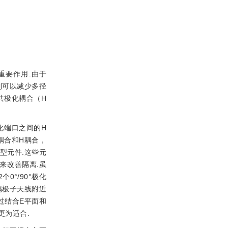
挥了重要作用.由于
列可以减少多径
共极化耦合（H
极化端口之间的H
耦合和H耦合，
π
型元件.这些元
来改善隔离.虽
0°/90°极化
化偶极子天线附近
过结合E平面和
更为适合.