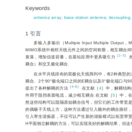
Keywords
antenna array
;
base-station antenna
;
decoupling
1
引言
多输入多输出（Multipie Input Multipl
MIMO系统中相邻天线元件之间的空间有限，相互耦合
［
1~3
］
衰落，增加信道容量，在基站应用中更具吸引力
.
耦合）和交叉极化耦合.
在水平共线排布的双极化天线阵列中，有2种典型的方案
耦合、2个90°极化端口之间的E耦合以及0°极化端口与
［
4~8
］
提出了各种解耦的方法
.在文献［
4
］中，解耦结构
件用于阻挡表面电流，减少相互耦合.在文献［
5
］中，在
然这些结构可以阻隔原始耦合信号，但它们的工作带宽是
的偶极子天线上方，这种方法通过引入额外的耦合路径，
引入寄生谐振器，不仅可以产生新的谐振模式以拓宽带宽
H平面独立解耦的方法，可以实现良好的解耦结果，但这些解