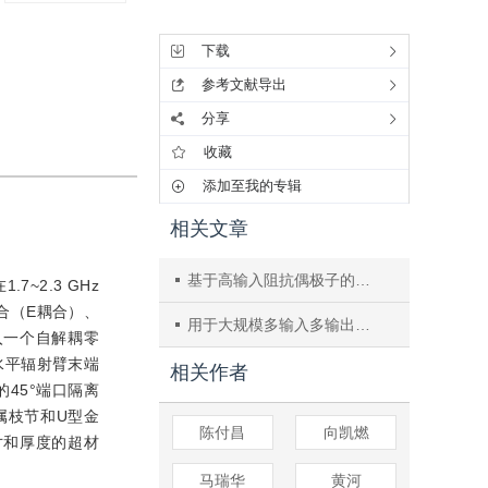
工具集
下载
参考文献导出
分享
收藏
添加至我的专辑
相关文章
基于高输入阻抗偶极子的低剖面宽带双极化基站天线
~2.3 GHz
合（E耦合）、
用于大规模多输入多输出系统的波束收缩偶极子天线
入一个自解耦零
水平辐射臂末端
相关作者
45°端口隔离
属枝节和U型金
陈付昌
向凯燃
寸和厚度的超材
马瑞华
黄河