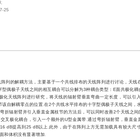
;
7-25
阵列的解耦方法，主要基于一个共线排布的天线阵列进行讨论，天线在1.7
的十字型偶极子天线之间的相互耦合可以分解为3种耦合类型：E面共极化耦
单极化天线阵列进行研究，将天线的辐射臂垂直弯曲一定长度，可以引
节该自解耦零点的位置.在2个共线水平排布的十字型偶极子天线之间，
弯折辐射臂并引入垂直金属枝节的方法后，可以同时改善2个天线之间的
口之间的交叉极化耦合，引入一个额外的U型金属带.通过弯折辐射臂，垂直金
6 dB提高到25 dB以上.此外，由于在阵列上方无需加载具有较大尺
面和体积没有显著增加.