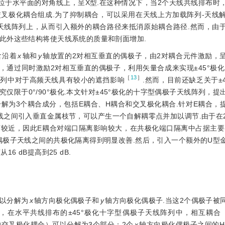
般位于水平面的对角线上，呈X型.在这种情况下，当2个天线共线排布时
交叉极化耦合组成.为了抑制耦合，可以采用在天线上方加载阵列-天线
在天线阵列上，从而引入额外的耦合路径来抵消原始耦合路径.然而，由
此外这些结构将使天线系统的质量和剖面增加.
含沿着
x
轴和
y
轴放置的2对相互垂直的偶极子，由2对耦合元件激励，
中，通过同时激励2对相互垂直的偶极子，利用矢量合成来实现±45°极化
［
13
］
阵列中对于高频天线具有较小的遮挡影响
.然而，目前还缺乏关于±
限于0°/90°极化.本文针对±45°极化的十字型偶极子天线阵列，提
被分解为3个耦合成分，包括E耦合、H耦合和交叉极化耦合.针对E耦合，
线之间引入垂直金属枝节，可以产生一个自解耦零点并加以调节.由于在
较近，因此E耦合对端口隔离影响较大，在共极化端口隔离中占据主要
型偶极子天线之间的共极化隔离得到明显改善.然后，引入一个额外的U型
6 dB提高到25 dB.
可以分解为
x
轴方向极化偶极子和
y
轴方向极化偶极子.当这2个偶极子被
因此，在水平共线排布的±45°极化十字型偶极子天线阵列中，相互耦合（
间的交叉极化耦合）可以分解为3个部分：2个
x
轴方向极化偶极子之间的H