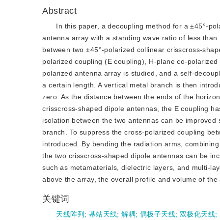
Abstract
In this paper, a decoupling method for a ±45°-pol
antenna array with a standing wave ratio of less tha
between two ±45°-polarized collinear crisscross-sha
polarized coupling (E coupling), H-plane co-polarized 
polarized antenna array is studied, and a self-decoup
a certain length. A vertical metal branch is then intr
zero. As the distance between the ends of the horizont
crisscross-shaped dipole antennas, the E coupling has 
isolation between the two antennas can be improved s
branch. To suppress the cross-polarized coupling betw
introduced. By bending the radiation arms, combining
the two crisscross-shaped dipole antennas can be incr
such as metamaterials, dielectric layers, and multi-l
above the array, the overall profile and volume of the 
关键词
天线阵列
;
基站天线
;
解耦
;
偶极子天线
;
双极化天线
;