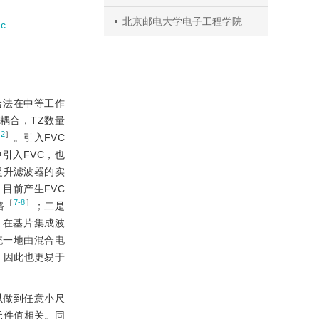
北京邮电大学电子工程学院
ic
合法在中等工作
叉耦合，TZ数量
［
2
］
。引入FVC
引入FVC，也
提升滤波器的实
目前产生FVC
［
7-8
］
路
；二是
、在基片集成波
统一地由混合电
，因此也更易于
以做到任意小尺
元件值相关。同