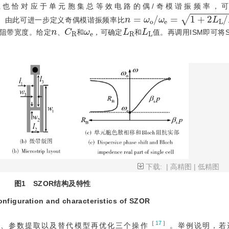
o
也恰对应于单元胞集总等效电路的偶/奇模谐振频率，
n
=
ω
o
/
ω
e
=
1
+
2
L
L
/
L
R
。由此可进一步定义奇偶模谐振频率比
n
C
R
ω
e
L
R
L
L
上阻带宽度。给定
、
和
，可确定
和
值。再调用ISM即可将
下载:
|
高精图
|
低精图
图1
SZOR结构及特性
onfiguration and characteristics of SZOR
［
17
］
真、参数提取以及替代模型再优化三个操作
。举例说明，若