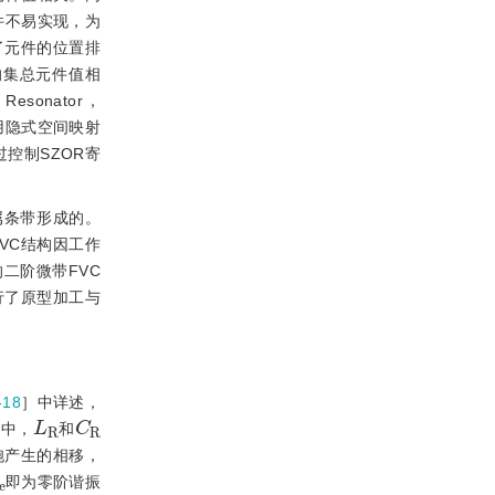
件不易实现，为
了元件的位置排
的集总元件值相
Resonator，
用隐式空间映射
过控制SZOR寄
属条带形成的。
VC结构因工作
二阶微带FVC
行了原型加工与
-18
］中详述，
L
R
C
R
图中，
和
胞产生的相移，
ω
e
即为零阶谐振