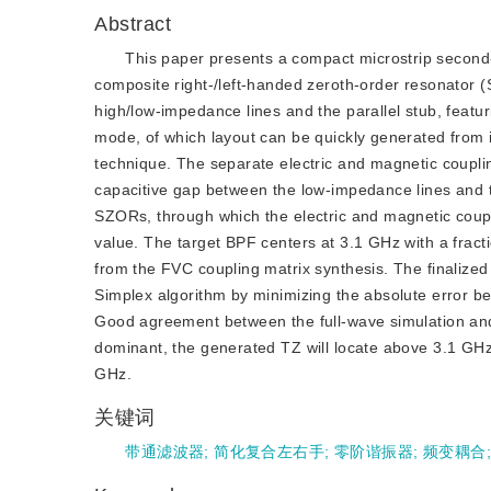
Abstract
This paper presents a compact microstrip second-
composite right-/left-handed zeroth-order resonator
high/low-impedance lines and the parallel stub, featu
mode, of which layout can be quickly generated from i
technique. The separate electric and magnetic couplin
capacitive gap between the low-impedance lines and th
SZORs, through which the electric and magnetic coupli
value. The target BPF centers at 3.1 GHz with a fract
from the FVC coupling matrix synthesis. The finalize
Simplex algorithm by minimizing the absolute error b
Good agreement between the full-wave simulation an
dominant, the generated TZ will locate above 3.1 GHz, 
GHz.
关键词
带通滤波器
;
简化复合左右手
;
零阶谐振器
;
频变耦合