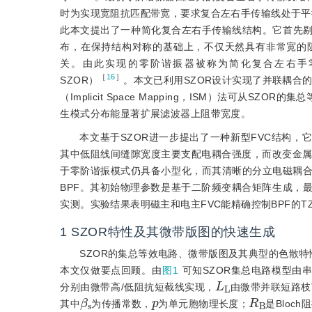
时为实现宽阻抗匹配带宽，要求复合左右手传输线处于平
此本文提出了一种简化复合左右手传输线结构。它首先
布，在保持结构对称的基础上，不仅天然具有非常宽的
关。由此实现的零阶谐振器被称为简化复合左右手零阶谐振器（Simplife
［
16
］
SZOR）
。本文已利用SZOR设计实现了并联耦合的小型化
（Implicit Space Mapping，ISM）法可
生模式分布能显著扩展滤波器上阻带宽度。
本文基于SZOR进一步提出了一种新型FVC结构，
其中低阻线间缝隙宽度主要支配电耦合强度，而改变金属条
于零阶谐振模式仍具备小型化，而其清晰的分立电磁耦合
BPF。其初始物理参数是基于二阶频变耦合矩阵生成，
实测。实验结果表明磁主和电主FVC能精确控制BPF的T
1
SZOR特性及其微带版图的快速生成
SZOR的集总等效电路、微带版图及其典型的色散特
本文仅做要点回顾。由
图1
可知SZOR集总电路模型由
L
L
分别由微带高/低阻抗短截线实现，
由微带并联短路枝
β
s
p
R
B
其中
为传播常数，
为单元胞物理长度；
是Bloc