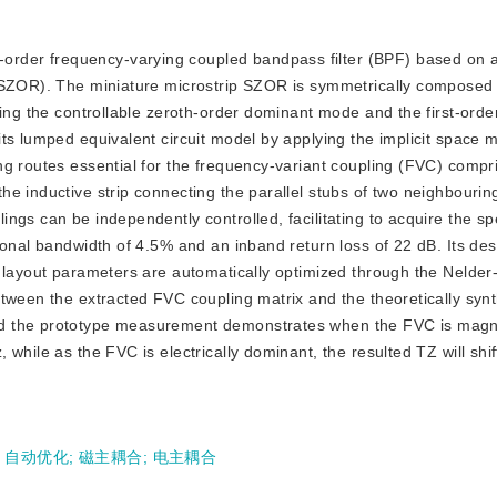
order frequency-varying coupled bandpass filter (BPF) based on a
 (SZOR). The miniature microstrip SZOR is symmetrically composed 
ring the controllable zeroth-order dominant mode and the first-orde
ts lumped equivalent circuit model by applying the implicit space 
g routes essential for the frequency-variant coupling (FVC) compr
e inductive strip connecting the parallel stubs of two neighbourin
ngs can be independently controlled, facilitating to acquire the s
ional bandwidth of 4.5% and an inband return loss of 22 dB. Its des
d layout parameters are automatically optimized through the Nelde
etween the extracted FVC coupling matrix and the theoretically syn
d the prototype measurement demonstrates when the FVC is magne
while as the FVC is electrically dominant, the resulted TZ will shi
;
自动优化
;
磁主耦合
;
电主耦合