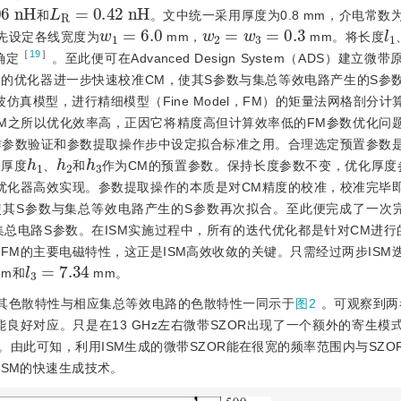
6
n
H
L
R
=
0.42
n
H
和
。文中统一采用厚度为0.8 mm，介电常数为
w
1
=
6.0
w
2
=
w
3
=
0.3
l
1
首先设定各线宽度为
 mm，
 mm。将长度
［
19
］
确定
。至此便可在Advanced Design System（ADS）建立
DS中强大的优化器进一步快速校准CM，使其S参数与集总等效电路产生的S
全波仿真模型，进行精细模型（Fine Model，FM）的矩量法网格剖分
SM之所以优化效率高，正因它将精度高但计算效率低的FM参数优化问
作参数验证和参数提取操作步中设定拟合标准之用。合理选定预置参数
h
1
h
2
h
3
线厚度
、
和
作为CM的预置参数。保持长度参数不变，优化厚度参
带优化器高效实现。参数提取操作的本质是对CM精度的校准，校准完毕
其S参数与集总等效电路产生的S参数再次拟合。至此便完成了一次完
总电路S参数。在ISM实施过程中，所有的迭代优化都是针对CM进行
M的主要电磁特性，这正是ISM高效收敛的关键。只需经过两步ISM
l
3
=
7.34
mm和
 mm。
将其色散特性与相应集总等效电路的色散特性一同示于
图2
。可观察到两
也能良好对应。只是在13 GHz左右微带SZOR出现了一个额外的寄生
。由此可知，利用ISM生成的微带SZOR能在很宽的频率范围内与SZO
ISM的快速生成技术。