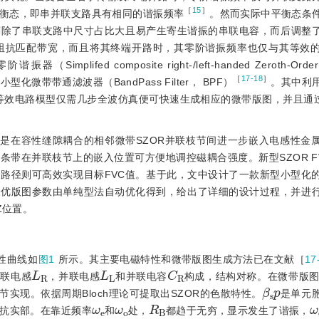
［
15
］
衡态，即串并联支路具有相同的谐振频率
。然而实际中平衡态条
剔除了串联支路中尺寸占比大且易产生寄生谐振的串联电容，而后调整
阻抗匹配带宽，而且将其终端开路时，其零阶谐振频率也仅与其等效
d composite right-/left-handed Zeroth-Order 
［
17-18
］
微带带通滤波器（BandPass Filter， BPF）
。其中利
从SZOR的集总等效电路模型仅需几步全波仿真便可快速生成相应的微带版图，并且通
它是在容性缝隙耦合的相邻微带SZOR并联枝节间进一步嵌入电感性金
带在并联枝节上的嵌入位置可方便地调控磁耦合强度。新型SZOR F
路径则可高效实现目标FVC值。基于此，文中设计了一款新型小型化的
最优版图参数由单纯型法自动优化得到，给出了详细的设计过程，并进
Z位置。
性曲线如
图1
所示。其主要电磁特性和微带版图生成方法已在文献［
17
L
R
L
L
C
R
串联电感
，并联电感
和并联电容
构成，结构对称。在微带版
β
s
p
节实现。依据周期Bloch理论可提取出SZOR的色散特性。
是单元
ω
e
ω
o
R
B
h阻抗实部。在靠近频率
和
处，
都趋于无穷，显示发生了谐振，