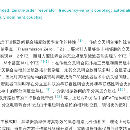
anded
;
zeroth-order resonator
;
frequency-variant coupling
;
automat
cally dominant coupling
［
1
］
g，FVC）考虑了谐振器间耦合强度随频率变化的特性
。传统交叉耦合矩阵综
（Transmisson Zero，TZ），要求引入足够多非相邻腔的交
-
实现
N
2个TZ，而引入源阻耦合的完全规范型滤波器能实现
N
个TZ
［
3-5
］
、
N
个甚至
N
+1个TZ
；在传统交叉耦合拓扑如三元组和四元组中
交叉耦合会增加滤波器拓扑复杂度，尤其交叉耦合数目较多时，会显著
Z，因此对其物理结构的实现与调谐成为FVC滤波器技术中的关键问题。
两谐振器间同时存在分立且并联的串联容性耦合支路和串联感性耦合支
［
9
］
［
10
］
波导中的部分高度金属柱
、介质谐振器间的部分高度介质柱
［
12
］
载开路枝节的平行耦合微带线
等。上述两种方法中的FVC结构可
，分立电磁耦合路径法由于电磁耦合路径的相对独立性，调谐更为便利
阶主模式时，其谐振频率仅与其等效的集总电路元件值相关，理论上可
构实现。当复合左右手传输线终端开路时，零阶谐振频率仅与并联支路