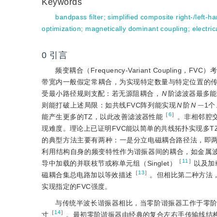
Keywords
bandpass filter
;
simplified composite right-/left-h
optimization
;
magnetically dominant coupling
;
electri
0
引言
频变耦合（Frequency-Variant Couplin
带宽内一般假定常耦合，为实现特定数量与特定位置的传输零点
受最小路径规则支配：若无源阻耦合，
N
阶滤波器最多能
-
则能打破上述局限：如共线FVC阵列能实现
N
阶
N
1个
［
6
］
能产生更多的TZ，以此改善滤波器性能
。非相邻腔
现难度。理论上已证明FVC能以简单的共线拓扑实现多T
的典型方法主要有两种：一是分立电磁耦合路径法，即
利用结构自身的频变特性作为谐振器间的耦合，如金属
［
11
］
导中加载的并联枝节或称单元组（Singlet）
以及加
［
13
］
磁耦合集总电路加以等效描述
。但相比第二种方法
实现指定的FVC强度。
与传统半波长谐振器相比，当零阶谐振器工作于零
［
14
］
寸
。最初零阶谐振器由经典的复合左右手传输线结