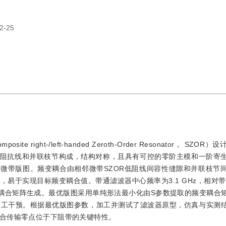
2-25
te right-/left-handed Zeroth-Order Resonator， SZO
低阻抗线和并联枝节构成，结构对称，且具有可控的零阶主模和一阶寄
的微带版图。频变耦合由相邻微带SZOR低阻线间容性缝隙和并联枝节
易于实现目标频变耦合值。带通滤波器中心频率为3.1 GHz，相对带宽
变耦合矩阵生成。最优版图采用单纯形法最小化由S参数提取的频变耦合
人工干预。根据最优版图参数，加工并测试了滤波器原型，仿真与实测
合传输零点位于下阻带的关键特性。