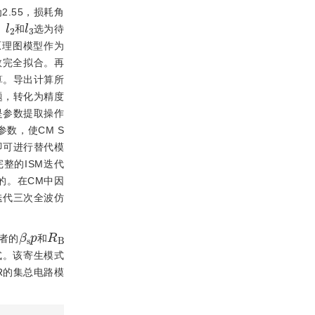
2.55，损耗角
l
2
l
3
、
和
选为待
微带原理图模型作为
参数完全拟合。再
计算。导出计算所
题，转化为精度
是参数提取操作
数，使CM S
即可进行替代模
整的ISM迭代
的。在CM中因
迭代三次全波仿
β
s
p
R
B
者的
和
模式。该寄生模式
R的集总电路模