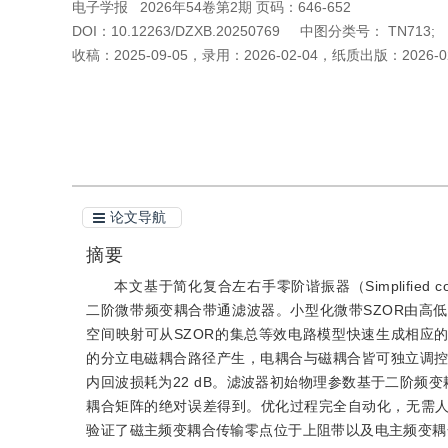
电子学报
2026年54卷第2期 页码：646-652
DOI：
10.12263/DZXB.20250769
中图分类号：
TN713;
收稿：
2025-09-05
，
录用：
2026-02-04
，
纸质出版：
2026-0
引用本文
阅读全文PDF
论文导航
摘要
本文基于简化复合左右手零阶谐振器（Simplified composi
二阶微带频变耦合带通滤波器。小型化微带SZOR由高
空间映射可从SZOR的集总等效电路模型快速生成相应
的分立电磁耦合路径产生，电耦合与磁耦合皆可独立调控，
内回波损耗为22 dB。滤波器初始物理参数基于二阶频
耦合矩阵的绝对误差得到。优化过程完全自动化，无需
验证了磁主频变耦合传输零点位于上阻带以及电主频变耦