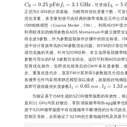
C
R
=
0.25
p
F
f
e
=
3.1
G
H
z
L
L
=
5.0
和
，可求得
正切为0.003的介质基板。为精简待优化变量个数，可
优化变量，各变量初值可由经典的微带准集总元件公式
ISM粗糙模型（Coarse Model，CM）。利用A
利用校准后的物理参数在ADS Momentum中建立微带
得全波S参数，作为参数提取操作步骤中的拟合标准。I
适中但计算效率高的CM参数优化问题。对FM的计算仅
成功实施的关键。针对SZOR结构，本文选用各段微带
参数与导出的FM S参数完全拟合。这仍可利用ADS自
型再优化操作，也即优化校准后的CM中各长度参数，使
步。重复此迭代步，直至FM计算所得S参数能充分拟合集
各微带元件均采用准静态模型加以描述，故能很好地捕捉F
l
1
=
0.65
l
2
=
1.33
真即可获得最优长度参数
 mm，
 
为验证基于ISM生成的SZOR微带版图的有效性，
直到11 GHz均良好吻合，零阶谐振频率和Bragg频率
源于SZOR微带版图中存在随频率不断增强的分布式效应
型相互等效，从而验证了SZOR的主要电磁特性及其基于