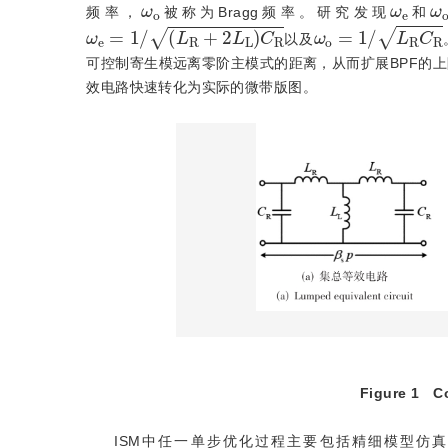
ω
o
ω
e
ω
频率，
被称为Bragg频率。研究发现
和
ω
e
=
1
/
L
R
+
2
L
L
C
R
ω
o
=
1
/
L
R
C
R
以及
可控制寄生模远离零阶主模式的距离，从而扩展BPF的
效电路快速转化为实际的微带版图。
Figure 1
C
ISM中任一单步优化过程主要包括精细模型仿