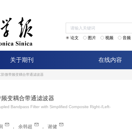
论文
图片
视频
音频
关于期刊
在线内容
二阶微带频变耦合带通滤波器
带频变耦合带通滤波器
ed Bandpass Filter with Simplified Composite Right-/Left-
润
，
余韩超
，
谢健