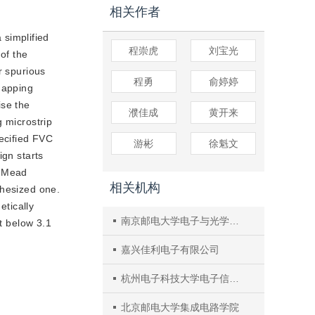
相关作者
 simplified
程崇虎
刘宝光
of the
r spurious
程勇
俞婷婷
mapping
ise the
濮佳成
黄开来
g microstrip
pecified FVC
游彬
徐魁文
ign starts
r-Mead
相关机构
thesized one.
tically
南京邮电大学电子与光学工程学院、柔性电子（未来技术）学院
ft below 3.1
嘉兴佳利电子有限公司
杭州电子科技大学电子信息学院
北京邮电大学集成电路学院