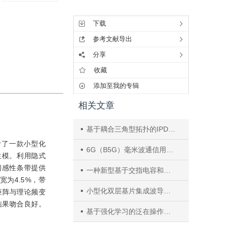
工具集
下载
参考文献导出
分享
收藏
添加至我的专辑
相关文章
基于耦合三角型拓扑的IPD高选择性带通滤波器综合设计和实验研究
R）设计了一款小型化
6G（B5G）毫米波通信用高选择性低损耗小型化LTCC滤波器设计与测试方法
生模。利用隐式
间感性条带提供
一种新型基于交指电容和微带电感的单层低成本宽带带通滤波器
为4.5%，带
小型化双层基片集成波导盒型耦合拓扑滤波器设计
矩阵与理论频变
结果吻合良好。
基于强化学习的泛在操作系统内存布局优化框架