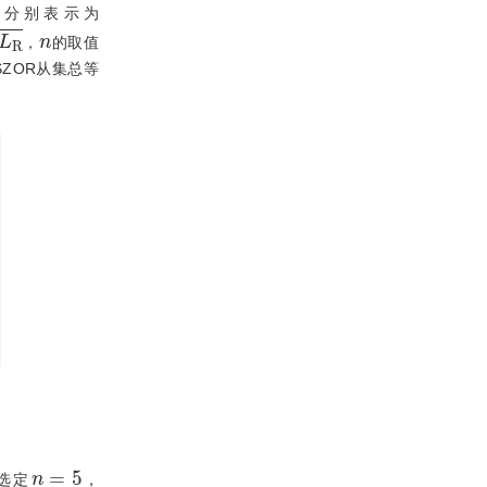
可分别表示为
n
，
的取值
SZOR从集总等
n
=
5
选定
，