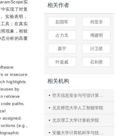
mScope实
相关作者
析中实现了对复
题。实验表明，
彭国军
何亚非
态工具；在真实
误用现象，相较
占力戈
傅建明
具静态分析的高覆
聂宇
计卫星
叶嘉威
石剑君
oftware
ys or insecure
相关机构
ch highlights
misuses by
空天信息安全与可信计算教育部重点实验室
n retrieve
 code paths.
北京师范大学人工智能学院
cal
ly assigned
北京理工大学计算机学院
uctions (e.g.,
ptographic
安徽大学计算机科学与技术学院