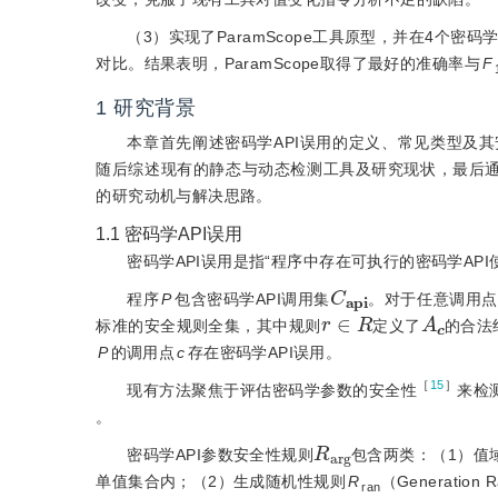
（3）实现了ParamScope工具原型，并在4个密码学基准
对比。结果表明，ParamScope取得了最好的准确率与
F
1
研究背景
本章首先阐述密码学API误用的定义、常见类型及其
随后综述现有的静态与动态检测工具及研究现状，最后通
的研究动机与解决思路。
1.1
密码学API误用
密码学API误用是指“程序中存在可执行的密码学AP
C
a
p
i
程序
P
包含密码学API调用集
。对于任意调用点
r
∈
R
A
c
标准的安全规则全集，其中规则
定义了
的合法
P
的调用点
c
存在密码学API误用。
［
15
］
现有方法聚焦于评估密码学参数的安全性
来检
。
R
a
r
g
密码学API参数安全性规则
包含两类：（1）值
单值集合内；（2）生成随机性规则
R
（Generati
ran