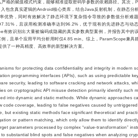
入严格的赋值模式约束，能够精准提取密码学参数的依赖路径。其次，Para
包含真实逻辑的Android核心类库，结合Java反射机制，在静态分
率优势，同时有效解决了静态环境下复杂指令导致的参数值分析难
到97.31%，且误用检测准确率达到96.2%，优于现有的先进静态与动
mScope有效识别出大量被编码或隐藏的真实参数典型案例，并报告其中的
案例，且单个应用平均分析用时仅4.85 min。综上，ParamScope兼
测提供了一种高精度、高效率的新型解决方案。
isms for protecting data confidentiality and integrity in modern s
ation programming interfaces (APIs), such as using predictable ke
re security, leading to software cracking and network attacks, whi
dies on cryptographic API misuse detection primarily identify such 
zed into dynamic and static methods. While dynamic approaches ca
ow code coverage, leading to false negatives caused by untriggered
e, but existing static methods face significant theoretical and practi
gation or pattern matching, which only allow them to identify direct
rget parameters processed by complex “value-transformation” instr
 to substantial blind spots and false negatives when analyzing cry