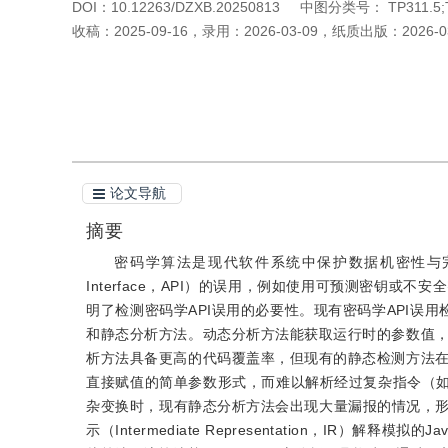
DOI：
10.12263/DZXB.20250813
中图分类号：
TP311.5;
收稿：
2025-09-16
，
录用：
2026-03-09
，
纸质出版：
2026-0
引用本文
阅读全文PDF
论文导航
摘要
密码学算法是现代软件系统中保护数据机密性与完整性的
Interface，API）的误用，例如使用可预测密钥
明了检测密码学API误用的必要性。现有密码学API误
和静态分析方法。动态分析方法能获取运行时的参数值
析方法具备更高的代码覆盖率，但现有的静态检测方法
直接赋值的简单参数形式，而难以解析经过复杂指令（如
杂变换时，现有静态分析方法会出现大量漏报的情况，形成
示（Intermediate Representation，IR）解