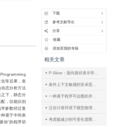
工具集
下载
参考文献导出
分享
收藏
添加至我的专辑
相关文章
P-Slicer：面向路径表示学习的程序切片方法
gramming
攻击等后果，表
条件上下文敏感的安卓恶意虚拟化应用检测方法
为动态分析方法
比之下，静态分
一种基于程序可达图的并发程序依赖性分析方法
匹配，仅能识别
泛在计算环境下模型推理输出长度预测
码学参数经过复
一种基于中间表
考虑簇减少的可变长度限制X结构Steiner最小树算法
赋值驱动”的程序切