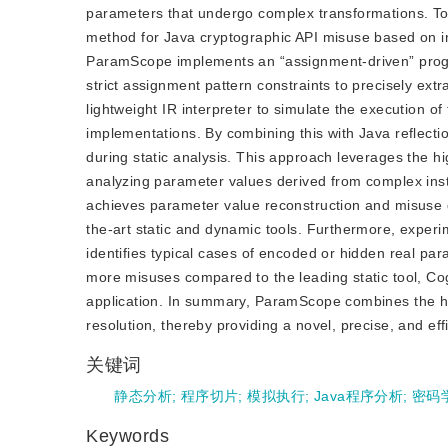
parameters that undergo complex transformations. To
method for Java cryptographic API misuse based on int
ParamScope implements an “assignment-driven” progr
strict assignment pattern constraints to precisely ext
lightweight IR interpreter to simulate the execution of
implementations. By combining this with Java reflect
during static analysis. This approach leverages the hig
analyzing parameter values derived from complex ins
achieves parameter value reconstruction and misuse d
the-art static and dynamic tools. Furthermore, experi
identifies typical cases of encoded or hidden real pa
more misuses compared to the leading static tool, Co
application. In summary, ParamScope combines the hig
resolution, thereby providing a novel, precise, and eff
关键词
静态分析
;
程序切片
;
模拟执行
;
Java程序分析
;
密码学
Keywords