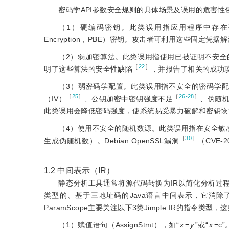
密码学API参数安全规则的具体场景及误用的危害性
（1）硬编码密钥。此类误用指应用程序中存在
Encryption，PBE）密钥。攻击者可利用这些固定凭据解
（2）弱加密算法。此类误用指使用已被证明不安全
［
22
］
明了这些算法的安全性缺陷
，并报告了相关的成功
（3）弱密码学配置。此类误用指不安全的密码学配
［
25
］
［
26-28
］
（IV）
、公钥加密中密钥强度不足
、伪随机数
此类误用会降低密码强度，使系统易受暴力破解和密钥恢
（4）使用不安全的随机数源。此类误用指在安全敏感场景中使用
［
30
］
生成伪随机数）。Debian OpenSSL漏洞
（CVE-
1.2
中间表示（IR）
静态分析工具通常将源代码转换为IR以简化分析过程，
类型的、基于三地址码的Java语言中间表示，它消除
ParamScope主要关注以下3类Jimple IR的指令
（1）赋值语句（AssignStmt），如“
x
=
y
”或“
x
=c