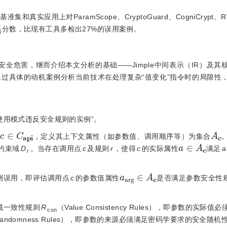
集和真实应用上对ParamScope、CryptoGuard、CogniCrypt、
分数，比现有工具多检出27%的误用案例。
1
安全危害，继而介绍本文分析的基础——Jimple中间表示（IR）及其
过具体的动机案例分析当前技术在处理复杂“值变化”指令时的局限性
I使用模式违反安全规则的实例”。
c
∈
C
a
p
i
A
c
，定义其上下文属性（如参数值、调用顺序等）为集合
a
∈
A
c
约束域
D
。当存在调用点
c
及规则
r
，使得
c
的实际属性
满足
a
r
a
a
r
g
∈
A
c
测误用，即评估调用点
c
的参数值属性
是否满足参数安全性
域一致性规则
R
（Value Consistency Rules），即参数的实际
con
on Randomness Rules），即参数的来源必须满足密码学要求的安全随机