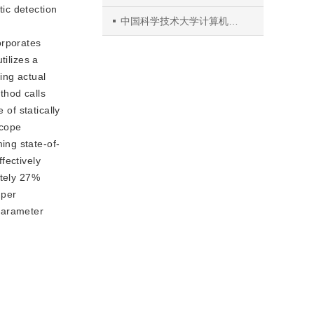
tic
detection
中国科学技术大学计算机科学与技术学院
,
orporates
tilizes a
ning actual
thod calls
 of statically
Scope
ing state-of-
fectively
ately 27%
 per
parameter