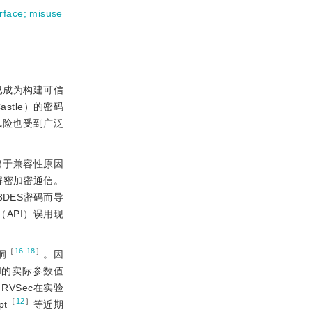
rface
;
misuse
已成为构建可信
Castle）的密码
安全风险也受到广泛
出于兼容性原因
，解密加密通信。
DES密码而导
API）误用现
［
16-18
］
洞
。因
I的实际参数值
VSec在实验
［
12
］
pt
等近期