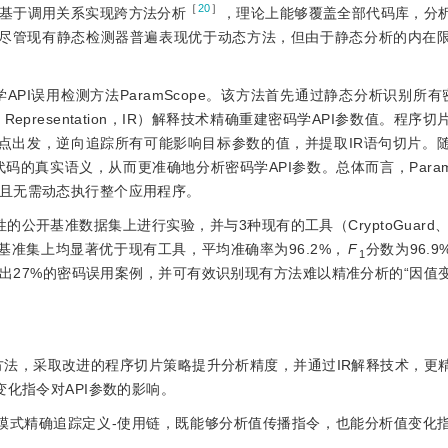
［
20
］
基于调用关系实现跨方法分析
，理论上能够覆盖全部代码库，分
。尽管现有静态检测器普遍表现优于动态方法，但由于静态分析的内在
API误用检测方法ParamScope。该方法首先通过静态分析识别所有
 Representation，IR）解释技术精确重建密码学API参数值。程序
点出发，逆向追踪所有可能影响目标参数的值，并提取IR语句切片。随
码的真实语义，从而更准确地分析密码学API参数。总体而言，Param
且无需动态执行整个应用程序。
的公开基准数据集上进行实验，并与3种现有的工具（CryptoGuard、Cog
4个基准集上均显著优于现有工具，平均准确率为96.2%，
F
分数为96.
1
多检出27%的密码误用案例，并可有效识别现有方法难以精准分析的“因值
检测方法，采取改进的程序切片策略提升分析精度，并通过IR解释技术，更
变化指令对API参数的影响。
模式精确追踪定义-使用链，既能够分析值传播指令，也能分析值变化