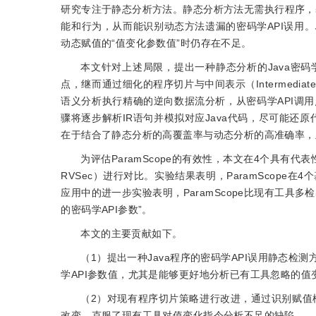
研究专注于静态分析方法。静态分析方法无需执行程序，
能和行为，从而能识别动态方法遗漏的密码学API误用
动态赋值的“值变化参数值”时仍存在不足。
本文针对上述局限，提出一种静态分析的Java密码学
点，继而通过细化的程序切片与中间表示（Intermediate
语义分析执行精确的逆向数据流分析，从密码学API调用
骤将逐步解析IR语句并模拟对应Java代码，尽可能还原代
在于结合了静态分析的高覆盖率与动态分析的高准确率，
为评估ParamScope的有效性，本文在4个具有代表性
RVSec）进行对比。实验结果表明，ParamScope在
应用中的进一步实验表明，ParamScope比现有工具
的密码学API参数”。
本文的主要贡献如下。
（1）提出一种Java程序的密码学API误用静态
学API参数值，尤其是能够更好地分析已有工具忽略的值
（2）对现有程序切片策略进行改进，通过识别赋值
改变，克服了现有工具对值变化指令分析不足的缺陷。