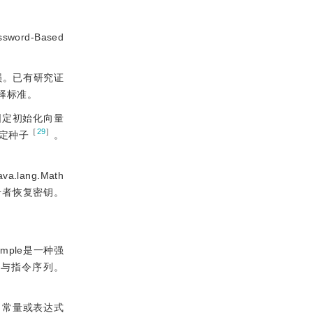
rd-Based
损。已有研究证
择标准。
固定初始化向量
［
29
］
固定种子
。
ang.Math
击者恢复密钥。
mple是一种强
值与指令序列。
、常量或表达式