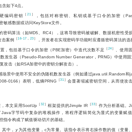
包含如下4点。
［
21
］
硬编码密钥
，包括对称密钥、私钥或基于口令的加密（Passwo
密敏感数据或访问KeyStore文件。
的密码算法（如MD5、RC4），这将导致密码被破解、数据机密性受
［
16-17
，
23
］
攻击案例
，开发者在实现密码学功能时应遵循密码算法的选
［
24
］
置，包括基于口令的加密（PBE加密）中迭代次数不足
、使用
发生器（Pseudo-Random Number Generator，PRNG）中使用
复攻击（如RSA加密中的密钥分解攻击）。
不安全的伪随机数发生器（例如通过java.util.Random和java.l
［
31
］
2008-0166）表明，低熵PRNG
会显著缩减密钥空间，从而使攻
［
32
］
［
33
］
本文采用SootUp
框架提供的Jimple IR
作为分析基础。Ji
了Java字节码中复杂的堆栈操作，将程序逻辑简化为显式的变量赋
类型，这些指令构成了赋值驱动切片的基础。
”。其中，
y
为其他变量，c为常量。该指令表示将右操作数的值（变量