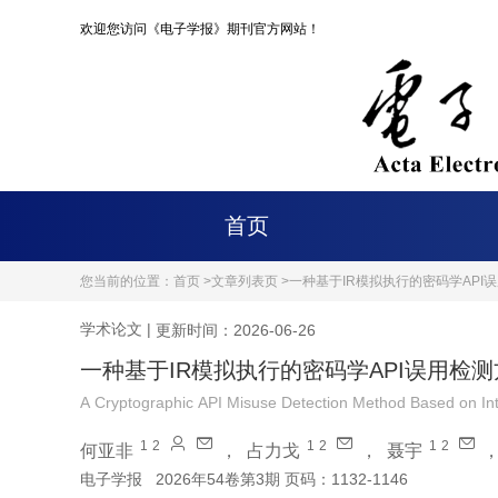
欢迎您访问《电子学报》期刊官方网站！
首页
您当前的位置：
首页 >
文章列表页 >
一种基于IR模拟执行的密码学API
学术论文
|
更新时间：2026-06-26
一种基于IR模拟执行的密码学API误用检
A Cryptographic API Misuse Detection Method Based on In
1
2
1
2
1
2
何亚非
，
占力戈
，
聂宇
电子学报
2026年54卷第3期 页码：1132-1146