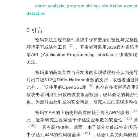
static analysis
;
program slicing
;
simulation execut
detection
0
引言
密码算法是现代软件系统中保护数据机密性与完整
［
2
］
环境不可或缺的工具
。开发者可采用Java官方密码库（Jav
学API（Application Programming Int
关注。
密码库的高复杂性与开发者的实现错误被公认为是
对出口级512位Diffie-Hellman参数的支持，
［
6
］
此外，广泛使用的OpenSSL库
也存在多项密码误用漏洞，
致攻击者利用生日攻击恢复敏感数据，破坏会话的机密
象。为应对由此引发的安全问题，研究人员已实现多种检
［
11
密码学API的正确使用高度依赖于传入API的参数
［
15
］
此，近期研究主要聚焦于评估这些参数的安全性
［
18
］
，具有高精确率。然而，由于部分功能或特定代码
［
19
］
中仅达到44%的代码覆盖率
，动态工具受此局限性影