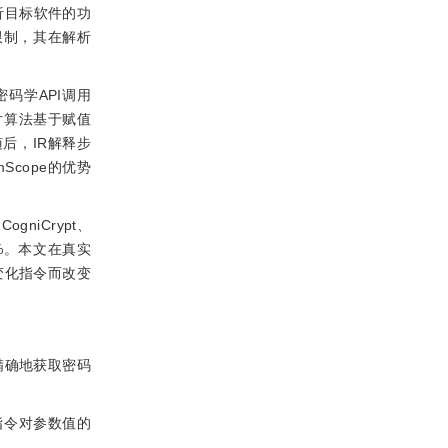
析目标软件的功
限制，其在解析
密码学API调用
切片算法基于赋值
后，IR解释步
Scope的优势
niCrypt、
9%。本文在真实
变化指令而改变
精确地获取密码
指令对参数值的