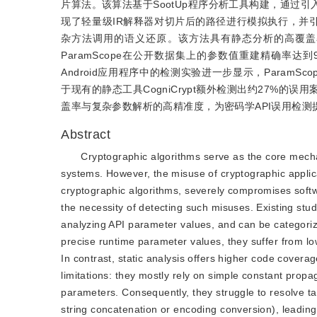
片算法。该算法基于SootUp程序分析工具构建，通过引
现了轻量级IR解释器对切片后的路径进行模拟执行，并引入
杂方法调用的语义还原。该方法具有静态分析的高覆盖
ParamScope在公开数据集上的参数值重建精确率达
Android应用程序中的检测实验进一步显示，Para
于现有的静态工具CogniCrypt额外检测出约27%的误用
盖率与复杂参数解析的高精准度，为密码学API误用检
Abstract
Cryptographic algorithms serve as the core mechan
systems. However, the misuse of cryptographic applic
cryptographic algorithms, severely compromises softwa
the necessity of detecting such misuses. Existing stu
analyzing API parameter values, and can be categori
precise runtime parameter values, they suffer from l
In contrast, static analysis offers higher code coverag
limitations: they mostly rely on simple constant propa
parameters. Consequently, they struggle to resolve ta
string concatenation or encoding conversion), leading