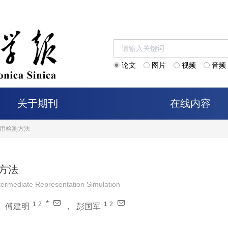
论文
图片
视频
音频
关于期刊
在线内容
误用检测方法
测方法
termediate Representation Simulation
*
1
2
1
2
，
傅建明
，
彭国军