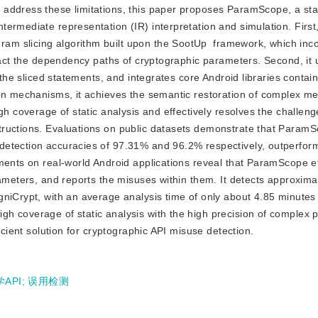
 address these limitations, this paper proposes ParamScope, a sta
ermediate representation (IR) interpretation and simulation. First
am slicing algorithm built upon the SootUp
framework, which inc
ract the dependency paths of cryptographic parameters. Second, it u
 the sliced statements, and integrates core Android libraries contai
ion mechanisms, it achieves the semantic restoration of complex me
h coverage of static analysis and effectively resolves the challenge
tructions. Evaluations on public datasets demonstrate that Param
etection accuracies of 97.31% and 96.2% respectively, outperform
ments on real-world Android applications reveal that ParamScope ef
rameters, and reports the misuses within them. It detects approxim
gniCrypt, with an average analysis time of only about 4.85 minutes
h coverage of static analysis with the high precision of complex 
icient solution for cryptographic API misuse detection.
API
;
误用检测