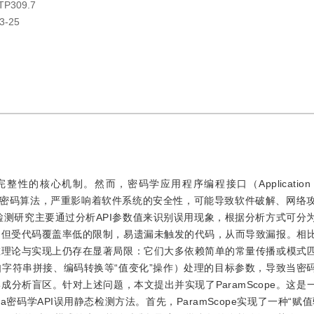
TP309.7
3-25
核心机制。然而，密码学应用程序编程接口（Application Pro
或不安全密码算法，严重影响着软件系统的安全性，可能导致软件破解、网络
用检测研究主要通过分析API参数值来识别误用现象，根据分析方式可分
，但受代码覆盖率低的限制，易遗漏未触发的代码，从而导致漏报。相
在理论与实现上仍存在显著局限：它们大多依赖简单的常量传播或模式
字符串拼接、编码转换等“值变化”操作）处理的目标参数，导致当密
分析盲区。针对上述问题，本文提出并实现了ParamScope。这是
释模拟的Java密码学API误用静态检测方法。首先，ParamScope实现了一种“