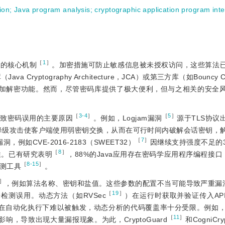
ion
;
Java program analysis
;
cryptographic application program inte
［
1
］
性的核心机制
。加密措施可防止敏感信息被未授权访问，这些算法
a Cryptography Architecture，JCA）或第三方库（如Bouncy 
erface）快速实现加解密功能。然而，尽管密码库提供了极大便利，但与之相关的
［
3-4
］
［
5
］
导致密码误用的主要原因
。例如，Logjam漏洞
源于TLS协议
攻击者通过降级攻击使客户端使用弱密钥交换，从而在可行时间内破解会话密钥
［
7
］
例如CVE-2016-2183（SWEET32）
因继续支持强度不足的3
［
8
］
性。已有研究表明
，88%的Java应用存在密码学应
用程序编程接口（
［
8-15
］
测工具
。
］
，例如算法名称、密钥和盐值。这些参数的配置不当可能导致严重漏
［
19
］
来检测误用。动态方法（如RVSec
）在运行时获取并验证传入AP
在自动化执行下难以被触发，动态分析的代码覆盖率十分受限。例如，R
［
11
］
响，导致出现大量漏报现象。为此，CryptoGuard
和CogniCry