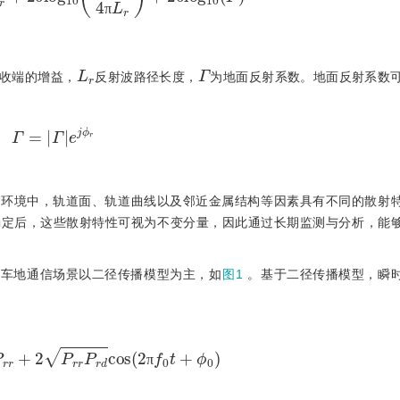
π
L
r
Γ
收端的增益，
反射波路径长度，
为地面反射系数。地面反射系数
Γ
=
|
Γ
|
e
j
ϕ
r
际环境中，轨道面、轨道曲线以及邻近金属结构等因素具有不同的散射
确定后，这些散射特性可视为不变分量，因此通过长期监测与分析，能
见车地通信场景以二径传播模型为主，如
图1
。基于二径传播模型，瞬
P
r
r
+
2
P
r
r
P
r
d
c
o
s
(
2
π
f
0
t
+
ϕ
0
)
π