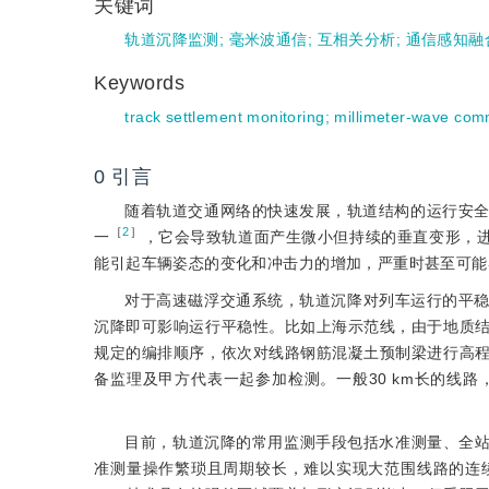
关键词
轨道沉降监测
;
毫米波通信
;
互相关分析
;
通信感知融
Keywords
track settlement monitoring
;
millimeter-wave com
0
引言
随着轨道交通网络的快速发展，轨道结构的运行安
［
2
］
一
，它会导致轨道面产生微小但持续的垂直变形，
能引起车辆姿态的变化和冲击力的增加，严重时甚至可能
对于高速磁浮交通系统，轨道沉降对列车运行的平
沉降即可影响运行平稳性。比如上海示范线，由于地质
规定的编排顺序，依次对线路钢筋混凝土预制梁进行高
备监理及甲方代表一起参加检测。一般30 km长的线
目前，轨道沉降的常用监测手段包括水准测量、全
准测量操作繁琐且周期较长，难以实现大范围线路的连