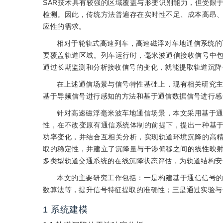
SAR技术具有较强的区域覆盖与形变识别能力，但受限
检测。因此，传统方法普遍存在实时性不足、成本高昂
应性的需求。
相对于轮轨式高速列车，高速磁浮对车地通信系统的
要覆盖轨道区域。列车运行时，毫米波通信接收信号中
通过长期监测和分析接收信号的变化，就能提取轨道沉降
在上述通信场景与信号特性基础上，现有相关研究
基于导频信号进行感知的方法和基于通信数据信号进行感
针对高速磁浮毫米波车地通信场景，本文采用基于
性，在不改变原有通信系统体制的前提下，提出一种基
功率变化，并结合互相关分析，实现轨道环境沉降的高
取的稳定性，并建立了沉降量与干涉偏移之间的线性映
多类型轨道交通系统的在线沉降状态评估，为轨道结构安
本文的主要研究工作包括：一是构建基于通信信号
数算法等，提升信号特征提取的准确性；三是通过实验与
1
系统建模