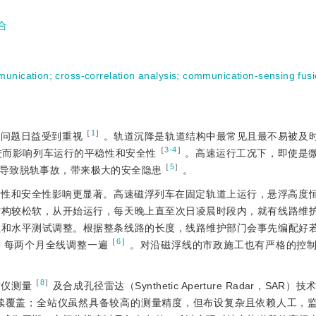
合
munication
;
cross-correlation analysis
;
communication-sensing fus
［
1
］
全问题日益受到重视
。轨道沉降是轨道结构中最常见且最不易被及
［
3-4
］
进而影响列车运行的平稳性和安全性
。高速运行工况下，即使是
［
5
］
导致脱轨事故，带来极大的安全隐患
。
稳性和安全性影响更显著。高速磁浮列车在固定轨道上运行，悬浮高度
结构较松软，从开始运行，每天晚上直至次日凌晨时段内，就有线路维
程和水平测试调整。根据整条线路的长度，线路维护部门会事先编配好
［
6
］
路，每两个月全线调整一遍
。对沿磁浮线的市政施工也有严格的控
［
8
］
站仪测量
及合成孔径雷达（Synthetic Aperture Radar，SAR）技
续覆盖；全站仪虽然具备较高的测量精度，但布设复杂且依赖人工，