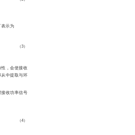
可表示为
（3）
特性，会使接收
够从中提取与环
时接收功率信号
（4）