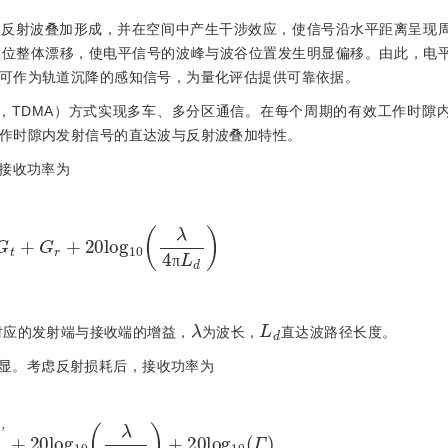
面反射波叠加形成，并在空间中产生干涉效应，使信号沿水平距离呈现
相位整体漂移，使电平信号的波峰与波谷位置发生明显偏移。由此，电
可作为轨道沉降的感知信号，为量化评估提供可靠依据。
le Access，TDMA）方式实现多车、多分区通信。在每个周期的有效工作时
作时隙内发射信号的直达波与反射波叠加特性。
波接收功率为
+
G
t
+
G
r
+
20
l
o
g
10
λ
4
π
L
d
π
λ
L
d
对应的发射端与接收端的增益，
为波长，
直达波路径长度。
显。考虑反射损耗后，接收功率为
r
'
+
20
l
o
g
10
λ
4
π
L
r
+
20
l
o
g
10
(
Γ
)