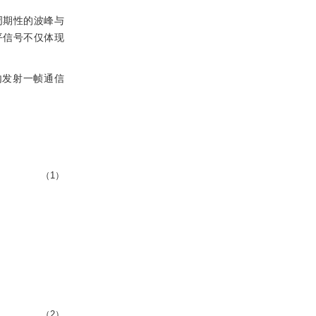
周期性的波峰与
平信号不仅体现
隙内发射一帧通信
（1）
（2）