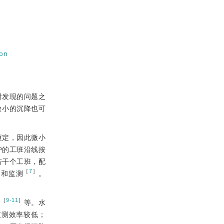
ion
时发现的问题之
微小的沉降也可
恒定，因此微小
护的工班沿线按
若干个工班，配
［
7
］
制和监测
。
［
9-11
］
术
等。水
监测效率较低；