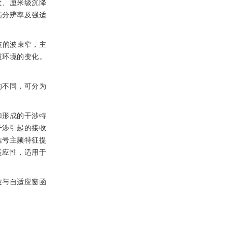
次、厘米级沉降
高分辨率及强适
波的波束窄，主
道环境的变化。
的不同，可分为
加形成的干涉特
干涉引起的接收
信号主频特征提
适应性，适用于
波与自适应窗函