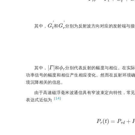
G
t
'
G
r
'
其中，
和
分别为反射波方向对应的发射端与接
|
Γ
|
ϕ
r
其中，
和
分别代表反射的幅度与相位。在实
功率信号的幅度和相位产生相应变化。然而在反射环境
境沉降相关的信息。
由于高速磁浮毫米波通信具有窄波束定向特性，常
［
14
］
表达式近似为
P
r
(
t
)
=
P
r
d
+