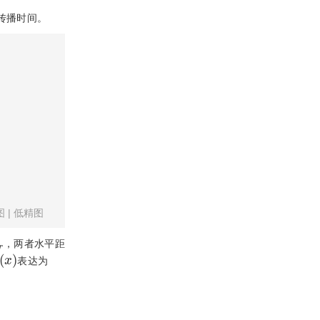
传播时间。
图
|
低精图
r
，两者水平距
(
x
)
表达为