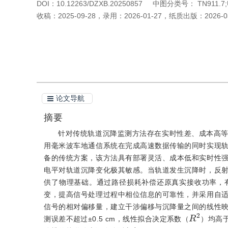
DOI：
10.12263/DZXB.20250857
中图分类号：
TN911.7;
收稿：
2025-09-28
，
录用：
2026-01-27
，
纸质出版：
2026-0
引用本文
阅读全文PDF
论文导航
摘要
针对传统轨道沉降监测方法存在实时性差、成本高
用毫米波车地通信系统在完成高速数据传输的同时实现
备的传统方案，该方法具有部署灵活、成本低和实时性
电平对轨道沉降变化极其敏感。当轨道发生沉降时，反
供了物理基础。通过路径损耗补偿还原真实接收功率，
变，提高信号处理过程中相位信息的可靠性，并采用自
信号的相对偏移量，建立干涉偏移与沉降量之间的线性映射
R
2
测误差不超过±0.5 cm，线性拟合决定系数（
）均高