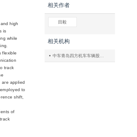
相关作者
田毅
 and high
s is
ing while
相关机构
ing.
flexible
中车青岛四方机车车辆股份有限公司高速磁浮运载技术全国重点实验室
nication
to track
he
g are applied
s employed to
erence shift,
.
ients of
tra
ck