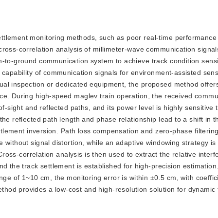
 settlement monitoring methods, such as poor real-time performance
ross-correlation analysis of millimeter-wave communication signal
in-to-ground communication system to achieve t
rack condition sens
 capability of communication signals for environment-assisted sens
al inspection or dedicated equipment, the proposed method offers 
nce. During high-speed maglev train operation, the received commu
f-sight and reflected paths, and its power level is highly sensitive 
he reflected path length and phase relationship lead to a shift in t
ettlement inversion. Path loss compensation and zero-phase filterin
 without signal distortion, while an adaptive windowing strategy i
Cross-correlation analysis is then used to extract the relative interf
d the track settlement is established for high-precision estimation
nge of 1~10 cm, the monitoring error is within ±0.5 cm, with coeffic
hod provides a low-cost and high-resolution solution for dynamic 