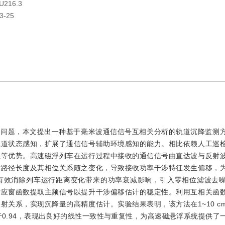
U216.3
3-25
等问题，本文提出一种基于毫米波通信信号互相关分析的轨道沉降监测
轨道状态感知，扩展了通信信号辅助环境感知的能力。相比依赖人工巡
强等优势。高速磁浮列车在运行过程中接收的通信信号由直达波与反射
射路径长度及其相位关系随之变化，导致接收功率干涉特征发生偏移，
有效消除列车运行距离变化带来的功率衰减影响，引入零相位滤波去
适应窗函数提取主频信号以提升干涉偏移估计的稳定性。利用互相关函
关系，实现沉降量的高精度估计。实验结果表明，该方法在1~10 c
于0.94，表现出良好的线性一致性与重复性，为高速磁悬浮系统提供了