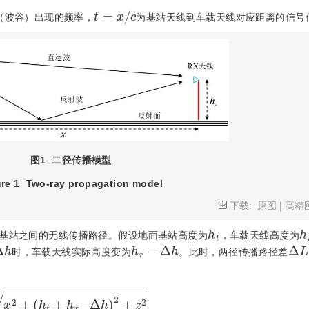
t
=
x
/
c
（波谷）出现的频率，
为基站天线到车载天线对应距离的信号
图1
二径传播模型
re 1
Two-ray propagation model
下载:
原图
|
高精
h
t
h
基站之间的无线传播路径。假设地面基站高度为
，车载天线高度为
Δ
h
h
r
-
Δ
h
Δ
L
时，车载天线实际高度变为
。此时，两径传播路径差
h
r
-
Δ
h
)
2
+
z
2
-
x
2
+
(
h
t
-
h
r
+
Δ
h
)
2
+
z
2