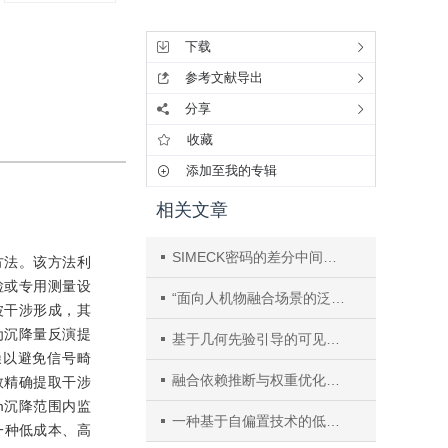
工具集
下载
参考文献导出
分享
收藏
添加至我的专辑
相关文章
SIMECK密码的差分中间相遇攻击改进
方法。该方法利
检或专用测量设
“面向人机物融合场景的泛在操作系统与环境研究进展”专栏
波干涉形成，其
为沉降量反演提
基于几何先验引导的可见光-事件目标跟踪方法
噪以避免信号畸
融合依赖推断与权重优化的Linux内核模糊测试
数精确提取干涉
m沉降范围内监
一种基于自偏置技术的低功耗低抖动SerDes时钟源锁相环设计
一种低成本、高