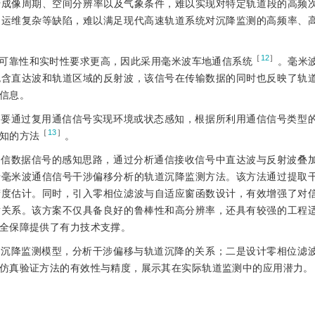
于成像周期、空间分辨率以及气象条件，难以实现对特定轨道段的高频
、运维复杂等缺陷，难以满足现代高速轨道系统对沉降监测的高频率、
［
12
］
可靠性和实时性要求更高，因此采用毫米波车地通信系统
。毫米
包含直达波和轨道区域的反射波，该信号在传输数据的同时也反映了轨
信息。
主要通过复用通信信号实现环境或状态感知，根据所利用通信信号类型
［
13
］
知的方法
。
通信数据信号的感知思路，通过分析通信接收信号中直达波与反射波叠
于毫米波通信信号干涉偏移分析的轨道沉降监测方法。该方法通过提取
精度估计。同时，引入零相位滤波与自适应窗函数设计，有效增强了对
射关系。该方案不仅具备良好的鲁棒性和高分辨率，还具有较强的工程
全保障提供了有力技术支撑。
的沉降监测模型，分析干涉偏移与轨道沉降的关系；二是设计零相位滤
仿真验证方法的有效性与精度，展示其在实际轨道监测中的应用潜力。