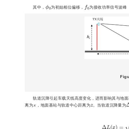
ϕ
0
f
0
其中，
为初始相位偏移，
为接收功率信号波峰
Figu
轨道沉降引起车载天线高度变化，进而影响其与地面
z
离为
x
，地面基站与轨道中心距离为
。当轨道沉降量为
Δ
L
(
x
)
=
x
2
+
(
h
t
+