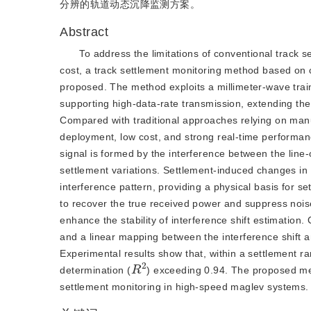
分辨的轨道动态沉降监测方案。
Abstract
To address the limitations of conventional track
cost, a track settlement monitoring method based on c
proposed. The method exploits a millimeter-wave tra
supporting high-data-rate transmission, extending the
Compared with traditional approaches relying on manu
deployment, low cost, and strong real-time performa
signal is formed by the interference between the line-o
settlement variations. Settlement-induced changes in t
interference pattern, providing a physical basis for s
to recover the true received power and suppress noise
enhance the stability of interference shift estimation. 
and a linear mapping between the interference shift an
Experimental results show that, within a settlement ra
R
2
determination (
) exceeding 0.94. The proposed met
settlement monitoring in high-speed maglev systems.