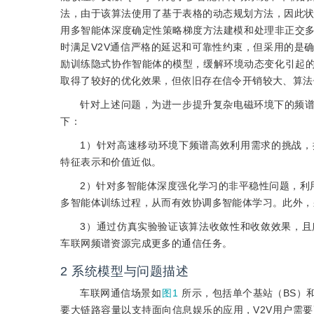
法，由于该算法使用了基于表格的动态规划方法，因此
用多智能体深度确定性策略梯度方法建模和处理非正交多址
时满足V2V通信严格的延迟和可靠性约束，但采用的是
励训练隐式协作智能体的模型，缓解环境动态变化引起
取得了较好的优化效果，但依旧存在信令开销较大、算法
针对上述问题，为进一步提升复杂电磁环境下的频谱
下：
1）针对高速移动环境下频谱高效利用需求的挑战，
特征表示和价值近似。
2）针对多智能体深度强化学习的非平稳性问题，利
多智能体训练过程，从而有效协调多智能体学习。此外，
3）通过仿真实验验证该算法收敛性和收敛效果，
车联网频谱资源完成更多的通信任务。
2
系统模型与问题描述
车联网通信场景如
图1
所示，包括单个基站（BS）和
要大链路容量以支持面向信息娱乐的应用，V2V用户需要