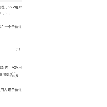
理，V2V用户
｛1，2，……，
落在一个子信道
（1）
隙
t
内，V2V用
g
m
,
B
s
,
t
道增益
，
户是否占用子信道