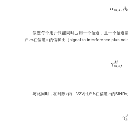
α
m
,
s
,
β
k
,
s
假定每个用户只能同时占用一个信道，且一个信道最
户
m
在信道
s
的信噪比（signal to interference plus no
γ
m
,
s
,
t
M
=
α
m
,
s
P
m
与此同时，在时隙
t
内，V2V用户
k
在信道
s
的SINR
γ
k
,
s
,
t
K
=