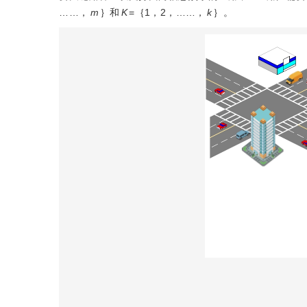
……，
m
｝和
K
=｛1，2，……，
k
｝。