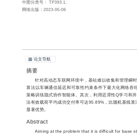
中图分类号：
TP393.1;
网络出版：
2023-05-06
引用本文
阅读全文PDF
论文导航
摘要
针对高动态车联网环境中，基站难以收集和管理瞬
算法以车辆通信延迟和可靠性约束条件下最大化网络吞吐
策略训练隐式协作智能体。其次，利用迟滞性Q学习和
法有效载荷平均成功交付率可达95.89%，比随机基线
显著优势。
Abstract
Aiming at the problem that it is difficult for base