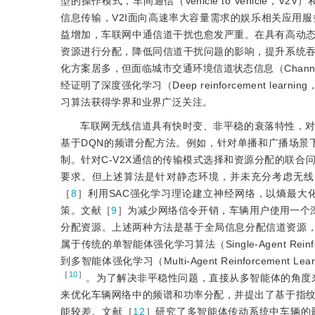
型的操作模式，车间通信（Vehicle to Vehicle，V2V）
信息传输，V2I面向高速率大容量需求的娱乐相关应用服务。随
益增加，车联网中通信道干扰也愈发严重。在具有高动
资源进行分配，降低同信道干扰问题的影响，提升系统
化方案居多，但面临城市交通环境信道状态信息（Channel S
经证明了深度强化学习（Deep reinforcement l
习算法获得学界和业界广泛关注。
车联网无线信道具有快时变、非平稳的衰落特性，对
基于DQN的频谱分配方法。例如，针对单播和广播场景
制。针对C-V2X通信的传输模式选择和资源分配的联合
要求。但上述算法是针对静态环境，并未充分考虑无线
［
8
］利用SAC强化学习理论建立神经网络，以熵最大
策。文献［
9
］为减少网络信令开销，车辆用户使用一个
分配资源。上述两种方法是基于全局信息分配信道资源
属于传统的单智能体强化学习算法（Single-Agent Rei
到多智能体强化学习（Multi-Agent Reinforcem
［
10
］
。为了解决非平稳性问题，直接从多智能体的角度
来优化车辆网络中的频谱和功率分配，并提出了基于指
能较差。文献［
12
］研究了多智能体传动系统中车辆的