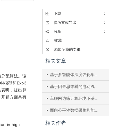
工具集
下载
参考文献导出
分享
收藏
添加至我的专辑
相关文章
基于多智能体深度强化学习的车联网频谱共享
谱分配算法。该
模型和Exp3
基于因果思维树的电动汽车电池SOC预测模型
果表明，提出算
令开销方面具有
车联网边缘计算环境下基于流量预测的高效任务卸载策略研究
面向公平性数据采集和能量补充的无人机路径规划算法研究
相关作者
ion in high