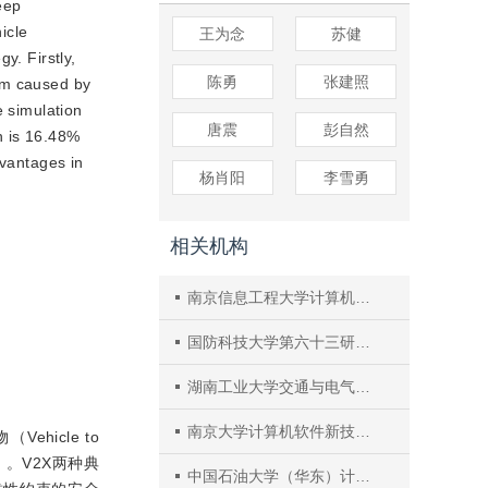
eep
icle
王为念
苏健
y. Firstly,
陈勇
张建照
lem caused by
e simulation
唐震
彭自然
h is 16.48%
dvantages in
杨肖阳
李雪勇
相关机构
南京信息工程大学计算机与软件学院
国防科技大学第六十三研究所
湖南工业大学交通与电气工程学院
南京大学计算机软件新技术国家重点实验室
hicle to
］
。V2X两种典
中国石油大学（华东）计算机科学与技术学院