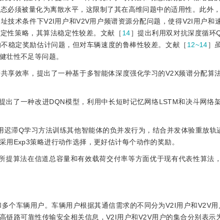
状态必须被量化为离散水平，这限制了其在高维问题中的适用性。此外
技术条件下V2I用户和V2V用户频谱资源分配问题，使得V2I用户和
确定性策略，其算法稳定性较差。文献［
14
］提出利用双对抗深度循环
的不稳定奖励估计问题，但对车辆速度的鲁棒性较差。文献［
12~14
］
健壮性不足等问题。
共享效率，提出了一种基于多智能体深度强化学习的V2X频谱分配算
提出了一种改进DQN模型，利用中长短时记忆网络LSTM和决斗网络
用迟滞Q学习方法训练其他智能体的负并发行为，结合并发体验重放轨迹
采用Exp3策略进行动作选择，更好估计每个动作的奖励。
且所提算法在信道总容量和有效载荷交付率等方面优于现有代表性算法
多个车辆用户。车辆用户根据其通信需求的不同分为V2I用户和V2V用户
高链路可靠性传输安全相关信息，V2I用户和V2V用户的集合分别表示