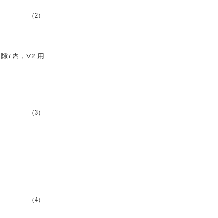
（2）
时隙
t
内，V2I用
（3）
（4）