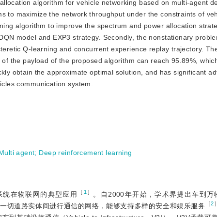
llocation algorithm for vehicle networking based on multi-agent d
ms to maximize the network throughput under the constraints of veh
ning algorithm to improve the spectrum and power allocation strateg
ng DQN model and EXP3 strategy. Secondly, the nonstationary prob
steretic Q-learning and concurrent experience replay trajectory. Th
te of the payload of the proposed algorithm can reach 95.89%, whic
ckly obtain the approximate optimal solution, and has significant a
ehicles communication system.
Multi agent
;
Deep reinforcement learning
［
1
］
智能交通系统在物联网的典型应用
。自2000年开始，学术界提出车到万物（Ve
［
2
持车辆与一切道路实体间进行通信的网络，能够支持多样的安全和娱乐服务