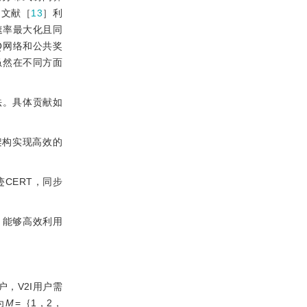
，文献［
13
］利
速率最大化且同
Q网络和公共奖
虽然在不同方面
法。具体贡献如
架构实现高效的
CERT，同步
，能够高效利用
，V2I用户需
为
M
=｛1，2，