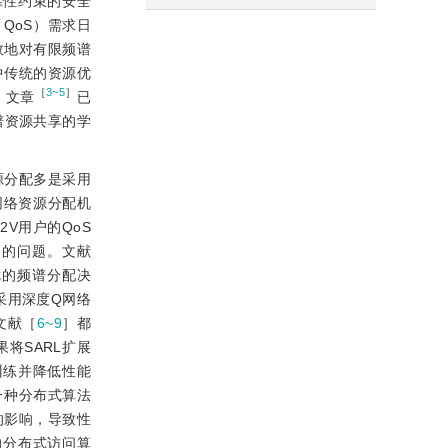
承载可靠性约束的安全
，QoS）需求日
效地对有限频谱
中传统的资源优
［
3~5
］
。文章
已
频谱资源共享的学
源分配多是采用
网络资源分配机
2V用户的QoS
足的问题。文献
优的频谱分配决
采用深度Q网络
文献［
6~9
］都
如果将SARL扩展
阻碍训练并降低性能
一种分布式算法
的影响，导致性
的分布式访问算