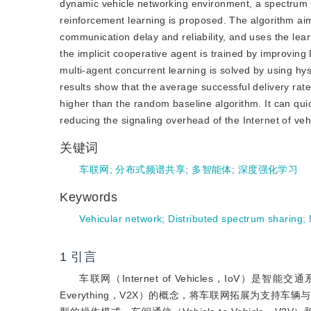
dynamic vehicle networking environment, a spectrum a
reinforcement learning is proposed. The algorithm ai
communication delay and reliability, and uses the lear
the implicit cooperative agent is trained by improvi
multi-agent concurrent learning is solved by using hy
results show that the average successful delivery ra
higher than the random baseline algorithm. It can qui
reducing the signaling overhead of the Internet of v
关键词
车联网
;
分布式频谱共享
;
多智能体
;
深度强化学习
Keywords
Vehicular network
;
Distributed spectrum sharing
;
1
引言
车联网（Internet of Vehicles，IoV）是
Everything，V2X）的概念，将车联网拓展为支