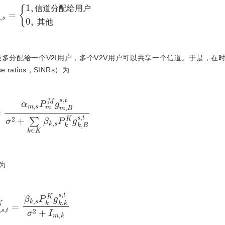
=
1
,
信道
分配
给用
户
0
,
其他
信
道
分
配
给
用
户
其
他
多分配给一个V2I用户，多个V2V用户可以共享一个信道。于是，在
ise ratios，SINRs）为
M
g
m
,
B
s
,
t
σ
2
+
∑
k
∈
K
β
k
,
s
P
k
K
g
k
,
B
s
,
t
s为
β
k
,
s
P
k
K
g
k
.
k
s
,
t
σ
2
+
I
m
,
k