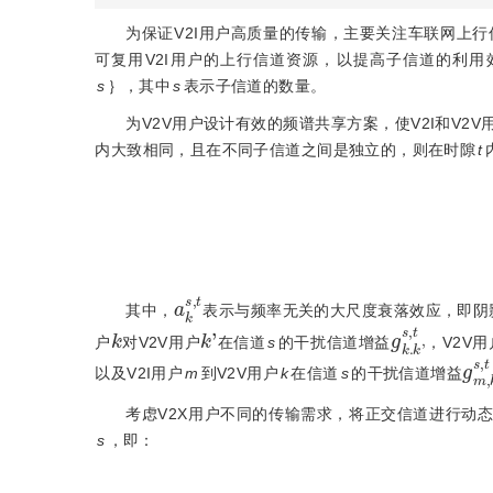
为保证V2I用户高质量的传输，主要关注车联网上行
可复用V2I用户的上行信道资源，以提高子信道的利用
s
｝，其中
s
表示子信道的数量。
为V2V用户设计有效的频谱共享方案，使V2I和V
内大致相同，且在不同子信道之间是独立的，则在时隙
t
g
k
a
k
s
,
t
其中，
表示与频率无关的大尺度衰落效应，即阴
k
k
'
g
k
.
k
'
s
,
t
户
对V2V用户
在信道
s
的干扰信道增益
，V2V用
g
m
以及V2I用户
m
到V2V用户
k
在信道
s
的干扰信道增益
考虑V2X用户不同的传输需求，将正交信道进行动
s
，即：