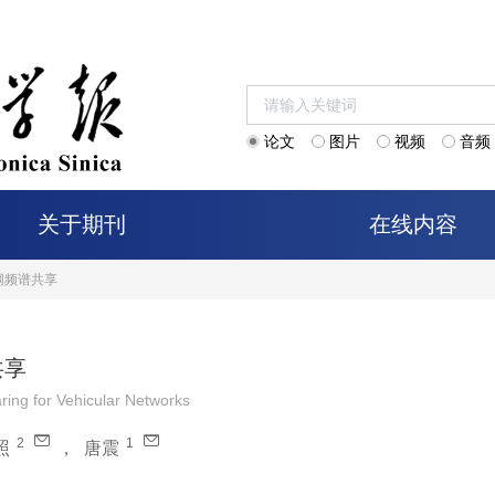
论文
图片
视频
音频
关于期刊
在线内容
网频谱共享
共享
ing for Vehicular Networks
2
1
照
，
唐震