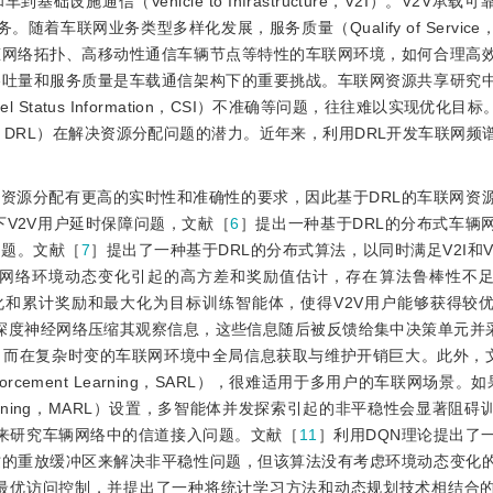
和车到基础设施通信（Vehicle to Infrastructure，V2I）。V2V
着车联网业务类型多样化发展，服务质量（Qualify of Service
态网络拓扑、高移动性通信车辆节点等特性的车联网环境，如何合理高
吞吐量和服务质量是车载通信架构下的重要挑战。车联网资源共享研究
tatus Information，CSI）不准确等问题，往往难以实现优化目标
earning，DRL）在解决资源分配问题的潜力。近年来，利用DRL开发车联网
资源分配有更高的实时性和准确性的要求，因此基于DRL的车联网资
下V2V用户延时保障问题，文献［
6
］提出一种基于DRL的分布式车辆
问题。文献［
7
］提出了一种基于DRL的分布式算法，以同时满足V2I和V
网络环境动态变化引起的高方差和奖励值估计，存在算法鲁棒性不
化和累计奖励和最大化为目标训练智能体，使得V2V用户能够获得较
深度神经网络压缩其观察信息，这些信息随后被反馈给集中决策单元并
，而在复杂时变的车联网环境中全局信息获取与维护开销巨大。此外，
nforcement Learning，SARL），很难适用于多用户的车联网场景。
ent Learning，MARL）设置，多智能体并发探索引起的非平稳性会显著
来研究车辆网络中的信道接入问题。文献［
11
］利用DQN理论提出了
纹的重放缓冲区来解决非平稳性问题，但该算法没有考虑环境动态变化
最优访问控制，并提出了一种将统计学习方法和动态规划技术相结合