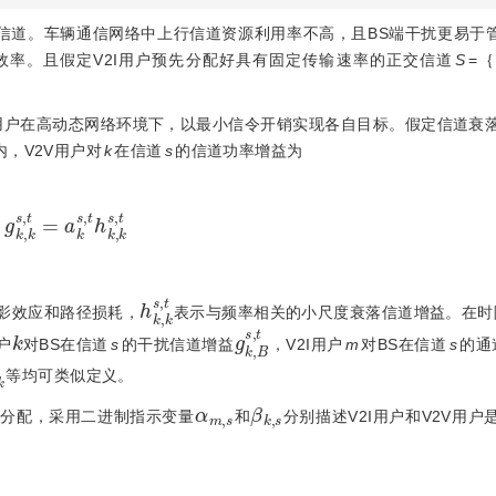
信道。车辆通信网络中上行信道资源利用率不高，且BS端干扰更易于管
效率。且假定V2I用户预先分配好具有固定传输速率的正交信道
S
=
2V用户在高动态网络环境下，以最小信令开销实现各自目标。假定信道衰
内，V2V用户对
k
在信道
s
的信道功率增益为
,
k
s
,
t
=
a
k
s
,
t
h
k
,
k
s
,
t
h
k
,
k
s
,
t
影效应和路径损耗，
表示与频率相关的小尺度衰落信道增益。在时
k
g
k
,
B
s
,
t
户
对BS在信道
s
的干扰信道增益
，V2I用户
m
对BS在信道
s
的通
,
k
s
,
t
等均可类似定义。
α
m
,
s
β
k
,
s
态分配，采用二进制指示变量
和
分别描述V2I用户和V2V用