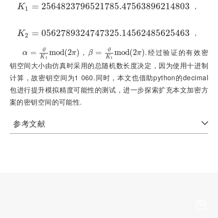
K
=
1
=
2
2
564
564
823
823
796
796
521
521
785.475
785.475
638
638
962
962
148
148
03
03
，
K
1
K
=
2
=
0
0
562
562
789
789
324
324
747
747
325.145
325.145
624
624
856
856
254
254
63
63
，
K
2
ϑ
ϑ
，
.经过验证的有效密
α
=
=
ϑ
K
1
m
m
o
d
o
(
d
2
(
π
2
)
)
β
=
=
ϑ
K
1
m
m
o
d
o
(
2
d
π
(
2
)
)
α
π
β
π
K
K
1
1
钥空间大小由仿真时采用的总随机数长度决定，因为使用十进制
计算，故密钥空间为1 060.同时，本文也借助python的decimal
包进行提升模拟精度可能性的测试，进一步探索扩充本文加密方
案的密钥空间的可能性.
参考文献