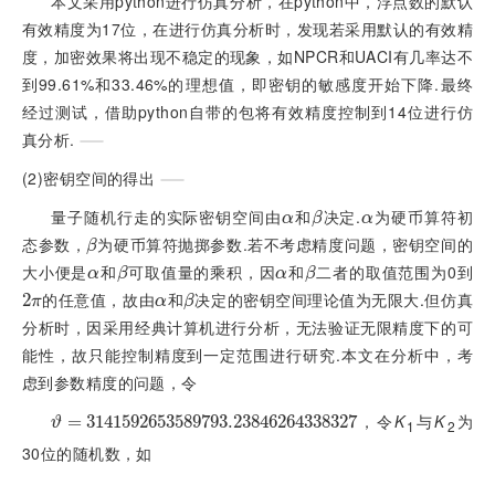
本文采用python进行仿真分析，在python中，浮点数的默认
有效精度为17位，在进行仿真分析时，发现若采用默认的有效精
度，加密效果将出现不稳定的现象，如NPCR和UACI有几率达不
到99.61%和33.46%的理想值，即密钥的敏感度开始下降.最终
经过测试，借助python自带的包将有效精度控制到14位进行仿
真分析.
(2)密钥空间的得出
量子随机行走的实际密钥空间由
和
决定.
为硬币算符初
α
β
α
α
β
α
态参数，
为硬币算符抛掷参数.若不考虑精度问题，密钥空间的
β
β
大小便是
和
可取值量的乘积，因
和
二者的取值范围为0到
α
β
α
β
α
β
α
β
的任意值，故由
和
决定的密钥空间理论值为无限大.但仿真
2
2
π
α
β
π
α
β
分析时，因采用经典计算机进行分析，无法验证无限精度下的可
能性，故只能控制精度到一定范围进行研究.本文在分析中，考
虑到参数精度的问题，令
，令
K
与
K
为
ϑ
=
=
3
141
3
141
592
592
653
653
589
589
793.238
793.238
462
462
643
643
383
383
27
27
ϑ
1
2
30位的随机数，如