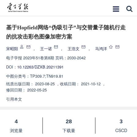
基于Hopfield网络“伪吸引子”与交替量子随机行走
的抗攻击彩色图像加密方案
宋昭阳
，
王一诺
，
王浩文
，
马鸿洋
电子学报
2023年51卷第8期 页码：2030-2042
DOI：
10.12263/DZXB.20211391
中图分类号：
TP309.7;TN919.81
纸质出版日期：
2023-08-25
，
收稿日期：
2021-10-12
，
修回日期：
2022-05-25
引用本文
4
28
3
浏览量
下载量
CSCD