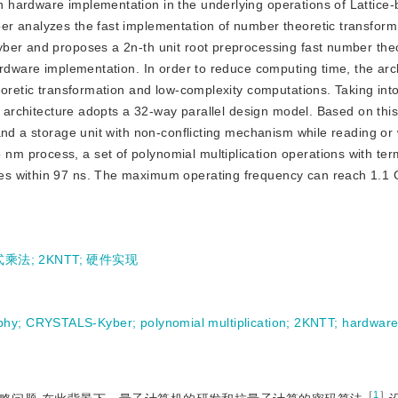
in hardware implementation in the underlying operations of Lattice
r analyzes the fast implementation of number theoretic transform 
ber and proposes a 2n-th unit root preprocessing fast number theo
ardware implementation. In order to reduce computing time, the arc
eoretic transformation and low-complexity computations. Taking int
ng architecture adopts a 32-way parallel design model. Based on thi
and a storage unit with non-conflicting mechanism while reading or 
m process, a set of polynomial multiplication operations with te
es within 97 ns. The maximum operating frequency can reach 1.1 
式乘法
;
2KNTT
;
硬件实现
phy
;
CRYSTALS-Kyber
;
polynomial multiplication
;
2KNTT
;
hardware
［
1
］