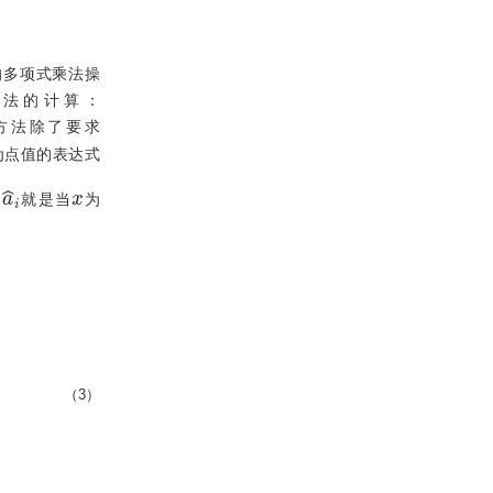
的多项式乘法操
法的计算：
方法除了要求
为点值的表达式
a
^
i
x
，
就是当
为
（3）