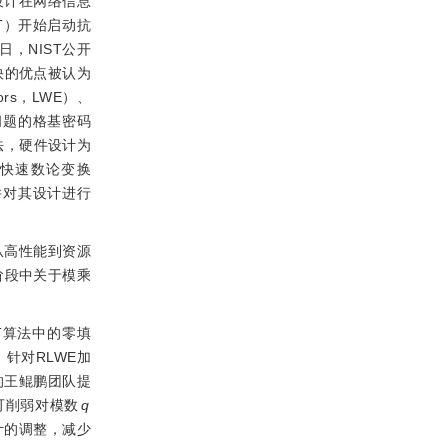
设计在网络信息
NIST）开始启动抗
日，NIST公开
快的优点被认为
rs，LWE）、
等衍生问题的格基密码
法，硬件设计为
而快速数论变换
并对其设计进行
从高性能到资源
阶段中关于模乘
T算法中的零填
］
针对RLWE加
的王鲲鹏团队提
可削弱对模数
q
计的调整，减少