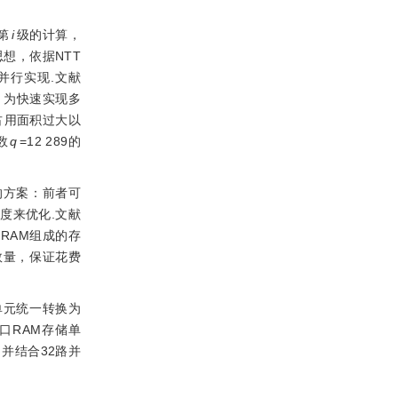
第
i
级的计算，
思想，依据NTT
并行实现.文献
，为快速实现多
占用面积过大以
数
q
=12 289的
的方案：前者可
度来优化.文献
RAM组成的存
数量，保证花费
单元统一转换为
口RAM存储单
并结合32路并