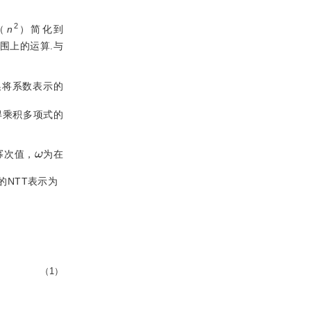
2
（
n
）简化到
围上的运算.与
换将系数表示的
得乘积多项式的
ω
幂次值，
为在
的NTT表示为
（1）