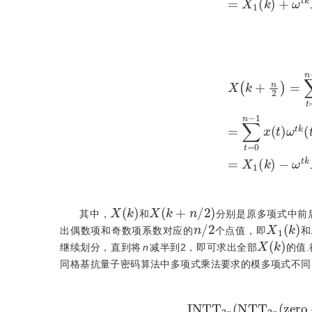
X
k
+
n
2
=
∑
t
=
0
n
-
1
x
(
t
)
ω
t
k
=
∑
t
=
0
n
-
1
x
(
t
)
ω
X
(
k
)
X
(
k
+
n
/
2
)
其中，
和
分别是原多项式中前
n
/
2
X
1
(
k
)
出偶数项和奇数项系数对应的
个点值，即
和
X
(
k
)
继续划分，直到将
n
减半到2，即可求出全部
的值
同格基抗量子密码算法中多项式乘法要求的模多项式不同
I
N
T
T
2
n
N
T
T
2
n
z