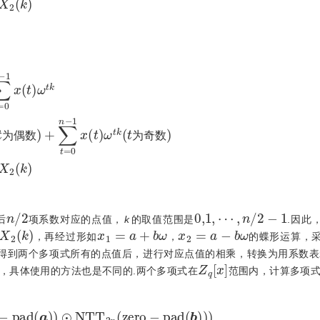
t
k
(
t
为偶
数
)
+
∑
t
=
0
n
-
1
x
(
t
)
ω
t
k
(
t
为奇
数
)
=
X
1
(
k
)
-
ω
t
k
X
2
(
k
)
为
偶
数
为
奇
数
n
/
2
0,1
,
⋯
,
n
/
2
-
1
后
项系数对应的点值，
k
的取值范围是
.因此
X
2
(
k
)
x
1
=
a
+
b
ω
x
2
=
a
-
b
ω
，再经过形如
，
的蝶形运算，
.得到两个多项式所有的点值后，进行对应点值的相乘，转换为用系数表
Z
q
[
x
]
，具体使用的方法也是不同的.两个多项式在
范围内，计算多项
e
r
o
-
p
a
d
(
a
)
⊙
N
T
T
2
n
z
e
r
o
-
p
a
d
(
b
)