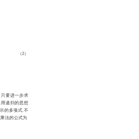
（2）
，只要进一步求
采用递归的思想
示的多项式.不
式乘法的公式为