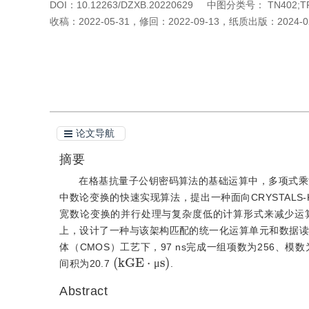
DOI：
10.12263/DZXB.20220629
中图分类号：
TN402;T
收稿：
2022-05-31
，
修回：
2022-09-13
，
纸质出版：
2024-0
引用本文
阅读全文PDF
论文导航
摘要
在格基抗量子公钥密码算法的基础运算中，多项式乘
中数论变换的快速实现算法，提出一种面向CRYSTALS-
宽数论变换的并行处理与复杂度低的计算形式来减少运算
上，设计了一种与该架构匹配的统一化运算单元和数据读写
体（CMOS）工艺下，97 ns完成一组项数为256、模数
(
k
G
E
⋅
μ
s
)
间积为20.7
.
μ
Abstract