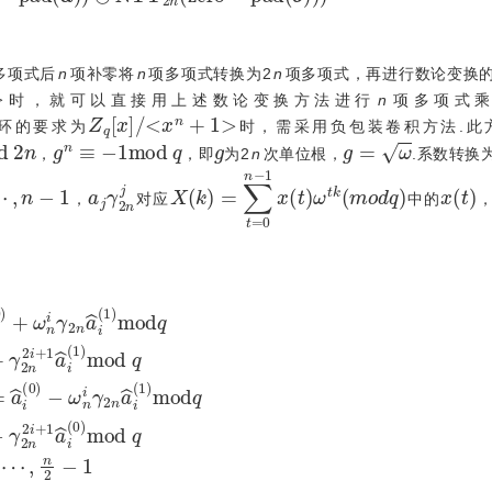
在多项式后
n
项补零将
n
项多项式转换为2
n
项多项式，再进行数论变换
时，就可以直接用上述数论变换方法进行
n
项多项式乘
Z
q
[
x
]
/
x
n
+
1
在环的要求为
时，需采用负包装卷积方法.此
d
2
n
g
n
≡
-
1
m
o
d
q
g
g
=
ω
，
，即
为2
n
次单位根，
.系数转换
n
-
1
a
j
γ
2
n
j
X
1
x
(
k
(
t
)
)
=
ω
∑
t
k
t
=
(
m
0
n
o
-
d
q
)
x
(
t
)
，
对应
中的
+
2
γ
i
+
2
1
n
a
2
^
i
+
i
(
1
0
a
)
m
^
i
o
(
1
d
)
m
q
i
o
=
d
0,1
q
a
,
⋯
^
i
+
,
n
n
2
/
2
-
1
=
a
^
i
(
0
)
-
ω
n
i
γ
2
n
a
^
i
(
1
)
m
o