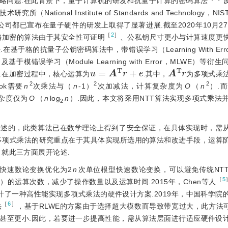
略问题.在此背景下，量子计算机的研发和抗量子计算的密码算法
ional Institute of Standards and Technology，
公司都已宣布在量子硬件的研发上取得了显著进展.截至2020年10月27
［
2
］
格加密的算法由于其安全性可证明
、公私钥尺寸更小与计算速度更
格的抗量子公钥密码算法中，带错误学习（Learning With Erro
WE）及基于模错误学习（Module Learning with Error，MLWE）
u
=
A
T
r
+
e
A
T
r
.在加密过程中，核心运算为
.其中，
为多项式乘
2
2
2
ok需要
n
次乘法与（
n
-1）
次加减法，计算复杂度为
O
（
n
）.
算复杂度仅为
O
（
n
log
n
）.因此，本文将采用NTT算法实现多项式乘法
2
论述的，此类算法已在数学理论上得到了安全保证，在具体实现时，需
多项式乘法的研究重点在于其具体实现所选用的算法和改进手段，运算
就此三方面展开论述.
快速数论变换优化为2
n
次单位根型快速数论变换，可以避免传统NT
［
5
1）的运算次数，减少了操作数量以及运算时间.2015年，Chen等人
了一种高性能实现多项式乘法的硬件设计方案.2019年，中国科学院
［
6
］
法
，基于RLWE的方案由于选择超大模数而导致带宽过大，此方法
甚至更小.因此，若要进一步提高性能，需从算法层面进行适应硬件设