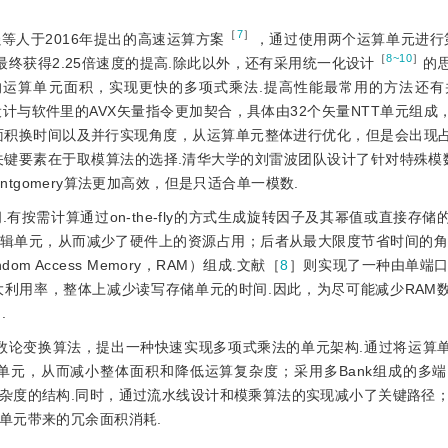
［
7
］
等人于2016年提出的高速运算方案
，通过使用两个运算单元进行
［
8~10
］
最终获得2.25倍速度的提高.除此以外，还有采用统一化设计
的
的运算单元面积，实现更快的多项式乘法.提高性能最常用的方法还有
计与软件里的AVX矢量指令更加契合，具体由32个矢量NTT单元组成
面积换时间以及并行实现角度，从运算单元整体进行优化，但是会出现
关键要素在于取模算法的选择.清华大学的刘雷波团队设计了针对特殊模
ontgomery算法更加高效，但是只适合单一模数.
按需计算通过on-the-fly的方式生成旋转因子及其幂值或直接存储
辑单元，从而减少了硬件上的资源占用；后者从最大限度节省时间的角
Access Memory，RAM）组成.文献［
8
］则实现了一种由单端口
大利用率，整体上减少读写存储单元的时间.因此，为尽可能减少RAM
.
数论变换算法，提出一种快速实现多项式乘法的单元架构.通过将运算
元，从而减小整体面积和降低运算复杂度；采用多Bank组成的多端
杂度的结构.同时，通过流水线设计和模乘算法的实现减小了关键路径；
单元带来的冗余面积消耗.