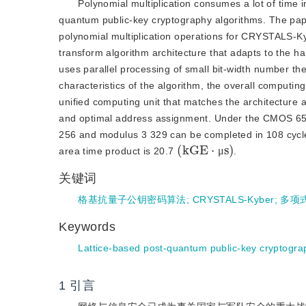
Polynomial multiplication consumes a lot of time 
quantum public-key cryptography algorithms. The pape
polynomial multiplication operations for CRYSTALS-Ky
transform algorithm architecture that adapts to the h
uses parallel processing of small bit-width number th
characteristics of the algorithm, the overall computi
unified computing unit that matches the architecture 
and optimal address assignment. Under the CMOS 65 n
256 and modulus 3 329 can be completed in 108 cycl
(
k
G
E
⋅
μ
s
)
area time product is 20.7
.
μ
关键词
格基抗量子公钥密码算法
;
CRYSTALS-Kyber
;
多项
Keywords
Lattice-based post-quantum public-key cryptogra
1
引言