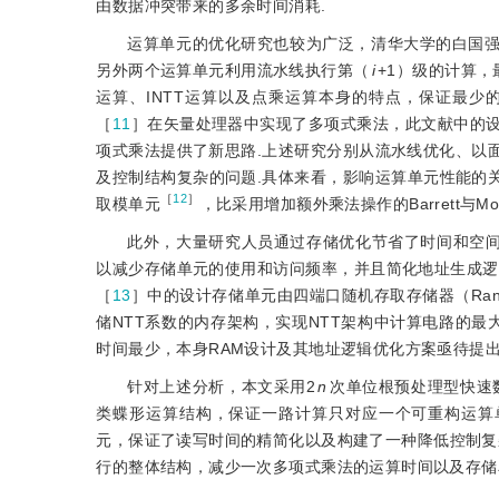
由数据冲突带来的多余时间消耗.
运算单元的优化研究也较为广泛，清华大学的白国强
另外两个运算单元利用流水线执行第（
i
+1）级的计算，
运算、INTT运算以及点乘运算本身的特点，保证最少
［
11
］在矢量处理器中实现了多项式乘法，此文献中的设
项式乘法提供了新思路.上述研究分别从流水线优化、以
及控制结构复杂的问题.具体来看，影响运算单元性能的
［
12
］
取模单元
，比采用增加额外乘法操作的Barrett与M
此外，大量研究人员通过存储优化节省了时间和空间.有
以减少存储单元的使用和访问频率，并且简化地址生成逻
［
13
］中的设计存储单元由四端口随机存取存储器（Random 
储NTT系数的内存架构，实现NTT架构中计算电路的最
时间最少，本身RAM设计及其地址逻辑优化方案亟待提出
针对上述分析，本文采用2
n
次单位根预处理型快速
类蝶形运算结构，保证一路计算只对应一个可重构运算单
元，保证了读写时间的精简化以及构建了一种降低控制复
行的整体结构，减少一次多项式乘法的运算时间以及存储