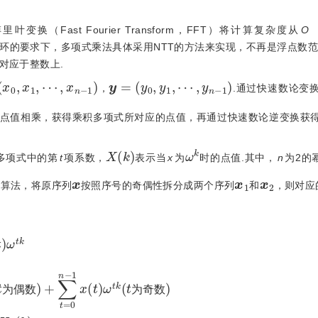
变换（Fast Fourier Transform，FFT）将计算复杂度从
O
环的要求下，多项式乘法具体采用NTT的方法来实现，不再是浮点数范
对应于整数上.
0
,
x
1
,
⋯
,
x
n
-
1
)
y
=
(
y
0
,
y
1
,
⋯
,
y
n
-
1
)
，
.通过快速数论变
点值相乘，获得乘积多项式所对应的点值，再通过快速数论逆变换获
X
(
k
)
ω
k
多项式中的第
t
项系数，
表示当
x
为
时的点值.其中，
n
为2的
x
x
1
x
2
取算法，将原序列
按照序号的奇偶性拆分成两个序列
和
，则对应
(
t
为偶
数
)
+
∑
t
=
0
n
-
1
x
(
t
)
ω
t
k
(
t
为奇
数
)
=
X
1
(
k
)
+
ω
t
k
X
2
(
k
)
为
偶
数
为
奇
数