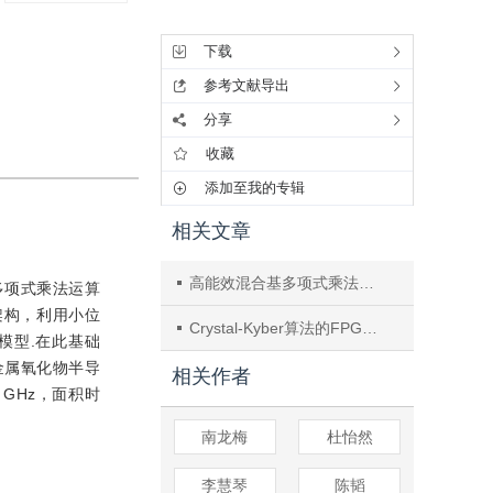
工具集
下载
参考文献导出
分享
收藏
添加至我的专辑
相关文章
高能效混合基多项式乘法算法及可重构硬件结构研究与设计
多项式乘法运算
架构，利用小位
Crystal-Kyber算法的FPGA高效并行优化
模型.在此基础
金属氧化物半导
相关作者
 GHz，面积时
南龙梅
杜怡然
李慧琴
陈韬