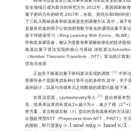
网络与信息安全已成为事关国家与军队安全的重大战
安全领域已成为新兴的研究方向.2012年，美国国家标准技术研究所（Nat
量子密码方向的研究.2017年，谷歌、英特尔和IBM科技
了三轮入围候选者和候选者提交的调整方法.其中，基于
是最有前途的用于公钥加密和数字签名的通用抗量子算法.在基于
基于环错误学习（Ring Learning With Errors，RL
学构造发展迅速，被认为是最有希望被标准化的技术路线
格基抗量子算法实现的核心与基础.传统算法Schoolbo
（Number Theoretic Transform，NTT）算法的计
优化与改进.
［
3
］
正如关于格基抗量子密码算法实现的调查
中所
受限等各个层面考虑各种计算平台的多样性.其中，关于
器的设计，以及与存储单元之间数据的调度问题.接下来，
［
4
］
在算法层面，Lyubashevsky等人
提出将基本型
n
充，使具体运算的长度从2
n
减小为
n
，减少了模（2
+
密方案，首次根据文献［
4
］提出的负包装卷积的方法设计
出预处理型NTT（Preprocess-then-NTT，PtNTT）方
q
≡
1
m
o
d
n
q
≡
1
m
o
d
n
/
2
的限制，即只需要
或
，