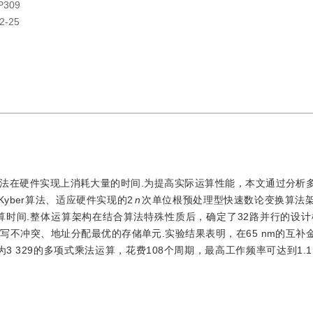
P309
2-25
法在硬件实现上消耗大量的时间.为提高实际运算性能，本文通过分析
Kyber算法、适应硬件实现的2
n
次单位根预处理型快速数论变换算法
时间.整体运算架构在结合算法特殊性质后，确定了32路并行的设计
不冲突、地址分配最优的存储单元.实验结果表明，在65 nm的互补
为3 329的多项式乘法运算，花费108个周期，最高工作频率可达到1.1