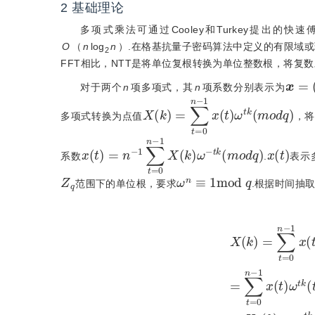
2
基础理论
多项式乘法可通过Cooley和Turkey提出的快速傅里叶
O
（
n
log
n
）.在格基抗量子密码算法中定义的有限域或
2
FFT相比，NTT是将单位复根转换为单位整数根，将复数
x
=
(
x
对于两个
n
项多项式，其
n
项系数分别表示为
X
1
x
(
k
(
t
)
)
=
ω
∑
t
k
t
=
(
m
0
n
o
-
d
q
)
多项式转换为点值
，将
x
t
k
(
(
t
)
m
=
o
n
d
-
1
q
∑
)
t
=
0
n
-
1
X
(
k
)
ω
-
x
(
t
)
系数
.
表示
Z
q
ω
n
≡
1
m
o
d
q
范围下的单位根，要求
.根据时间抽
X
(
k
)
=
∑
t
=
0
n
-
1
x
(
t
)
ω
t
k
=
∑
t
=
0
n
-
1
x
(
t
)
ω
t
k