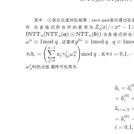
⊙
其中，
表示点值对应相乘；zero-pad表示通过
Z
q
[
x
]
/
x
n
-
1
作.当多项式所在环的要求为
I
N
T
T
n
N
T
T
n
(
a
)
⊙
N
T
T
n
(
b
)
.当多项式所
ω
n
≡
1
m
o
d
q
g
2
n
≡
1
m
o
d
q
q
≡
1
m
o
，还要求
，
a
1
^
a
i
j
=
γ
∑
2
n
j
=
j
ω
0
n
n
-
i
j
m
o
d
q
i
=
0,1
,
⋯
,
为
，其中
ω
n
i
时的点值.最终可化简为
a
^
i
=
a
^
i
(
0
)
+
ω
n
i
γ
2
n
a
^
i
(
1
d
)
m
q
=
o
a
d
^
q
i
(
=
0
a
)
^
-
γ
i
(
2
0
n
)