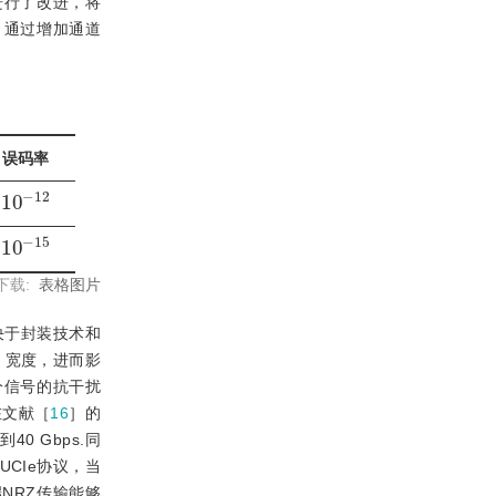
进行了改进，将
此，通过增加通道
误码率
10
12
-
10
15
-
下载:
表格图片
决于封装技术和
e）宽度，进而影
分信号的抗干扰
在文献［
16
］的
 Gbps.同
CIe协议，当
NRZ传输能够