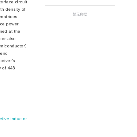
erface circuit
th density of
暂无数据
matrices.
uce power
ned at the
per also
emiconductor)
kend
ceiver's
y of 448
ctive inductor