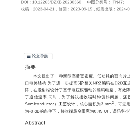
DOI：
10.12263/DZXB.20230360
中图分类号：
TN47;
收稿：
2023-04-21
，
修回：
2023-09-15
，
纸质出版：
2024-0
引用本文
阅读全文PDF
论文导航
摘要
本文提出了一种新型高带宽密度、低功耗的面向片上（Die t
口电路结构.为了进一步提高5阶相关NRZ编码在D2D
阵，在发射端设计了基于电压模驱动的编码电路，有效
了通信速率.同时，为了解决接收端时钟偏斜问题，还设计了误码校
2
Semiconductor）工艺设计，核心面积为3 mm
，可适用
为-8 dB的条件下，接收端最窄眼宽为0.45 UI，误码率
Abstract