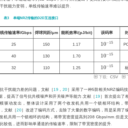
干扰能力变弱，单线传输速率难以提升.
表3
单端NRZ传输的D2D互连接口
线传输速率/Gbps
焊球间距/μm
能耗效率/(pJ/bit)
误码率
10
15
-
25
150
1.17
P
10
15
-
40
130
1.70
10
15
-
32
110
1.25
下载:
CSV
抗干扰能力差的问题，文献［
19
，
20
］采用了一种5阶相关NRZ编码技
数据，提高了信号抗共模噪声和开关噪声等能力.文献［
19
］首次提出了
模驱动发出，整体设计采用了两个收发机共用一个锁相环结构，带
题，文献［
20
］改进了编码方式，去除了大量的数字编码，而是采用了
共用一个锁相环的结构，将带宽密度提高到208 Gbps/mm.但是
比较低，进而影响单通道的传输速率，限制了带宽密度的提升.