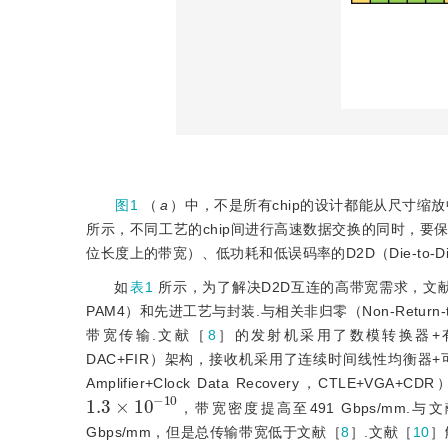
图1
（
a
）中，不是所有chip的设计都能从尺寸缩
所示，不同工艺的chip间进行高速数据交换的同时，
位长度上的带宽）、低功耗和低误码率的D2D（Die-to-D
如
表1
所示，为了解决D2D互连的高带宽需求，文
PAM4）和先进工艺与封装.与相关非归零（Non-Retur
带宽传输.文献［
8
］的发射机采用了数模转换器+有限脉冲响应滤波
DAC+FIR）架构，接收机采用了连续时间线性均衡器+可变增益放大器+
Amplifier+Clock Data Recovery，CTL
1.3
10
×
10
-
，带宽密度提高至491 Gbps/mm.与
Gbps/mm，但是总传输带宽低于文献［
8
］.文献［
10
］