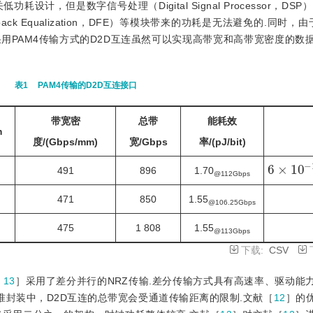
耗设计，但是数字信号处理（Digital Signal Processor，DSP）、F
Feedback Equalization，DFE）等模块带来的功耗是无法避免的.同时，
采用PAM4传输方式的D2D互连虽然可以实现高带宽和高带宽密度的数
表1
PAM4传输的D2D互连接口
带宽密
总带
能耗效
m
度/(Gbps/mm)
宽/Gbps
率/(pJ/bit)
6
×
10
-
1
491
896
1.70
@112Gbps
471
850
1.55
@106.25Gbps
475
1 808
1.55
@113Gbps
下载:
CSV
，
13
］采用了差分并行的NRZ传输.差分传输方式具有高速率、驱动能
准封装中，D2D互连的总带宽会受通道传输距离的限制.文献［
12
］的