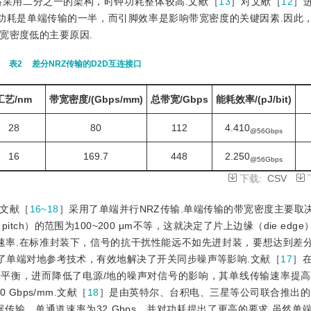
采用二分之一的架构，时钟功耗整体较高.文献［
13
］对文献［
12
］
率和理论功耗是单端传输的一半，而引脚效率是影响带宽密度的关键因素.因
宽密度低的主要原因.
表2
差分NRZ传输的D2D互连接口
工艺/nm
带宽密度/(Gbps/mm)
总带宽/Gbps
能耗效率/(pJ/bit)
28
80
112
4.410
@56Gbps
16
169.7
448
2.250
@56Gbps
下载:
CSV
文献［
16~18
］采用了单端并行NRZ传输.单端传输的带宽密度主要取
tch）的范围为100~200 μm不等，这就决定了片上边缘（die edg
速率.在标准封装下，信号的抗干扰性能远不如先进封装，要想达到差
了单端对地参考技术，有效地解决了开关同步噪声等影响.文献［
17
］
于平衡，进而降低了电源/地的噪声对信号的影响，其单线传输速率提高到40
Gbps/mm.文献［
18
］是由英特尔、台积电、三星等公司联合推出的U
传输，单通道速率为32 Gbps，并对功耗提出了更高的要求.虽然单端