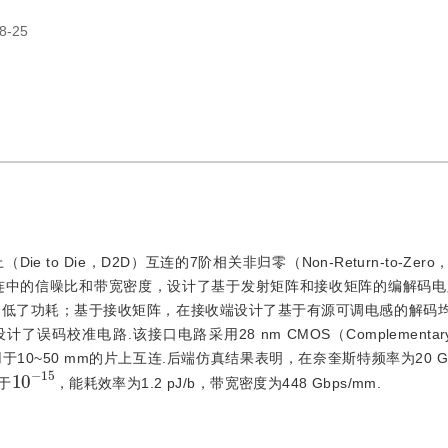
8-25
o Die，D2D）互连的7阶相关非归零（Non-Return-to-Zero
互连中的信噪比和带宽密度，设计了基于发射矩阵和接收矩阵的编解码电
降低了功耗；基于接收矩阵，在接收端设计了基于有源可调电感的解码
准电路.该接口电路采用28 nm CMOS（Complementary Met
于10~50 mm的片上互连.后端仿真结果表明，在奈奎斯特频率为20 
10
15
-
小于
，能耗效率为1.2 pJ/b，带宽密度为448 Gbps/mm.