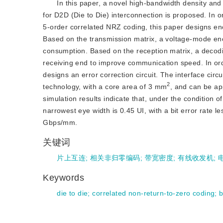
In this paper, a novel high-bandwidth density and
for D2D (Die to Die) interconnection is proposed. In o
5-order correlated NRZ coding, this paper designs en
Based on the transmission matrix, a voltage-mode enco
consumption. Based on the reception matrix, a decodin
receiving end to improve communication speed. In orde
designs an error correction circuit. The interface c
2
technology, with a core area of 3 mm
, and can be ap
simulation results indicate that, under the condition 
narrowest eye width is 0.45 UI, with a bit error rate l
Gbps/mm.
关键词
片上互连
;
相关非归零编码
;
带宽密度
;
有线收发机
;
Keywords
die to die
;
correlated non-return-to-zero coding
;
b