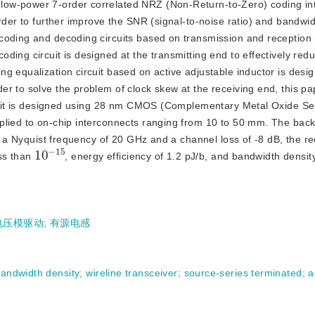
 low-power 7-order correlated NRZ (Non-Return-to-Zero) coding int
rder to further improve the SNR (signal-to-noise ratio) and bandwid
coding and decoding circuits based on transmission and reception 
ding circuit is designed at the transmitti
ng end to effectively red
g equalization circuit based on active adjustable inductor is desig
r to solve the problem of clock skew at the receiving end, this pa
ircuit is designed using 28 nm CMOS (Complementary Metal Oxide S
plied to on-chip interconnects ranging from 10 to 50 mm. The bac
of a Nyquist frequency of 20 GHz and a channel loss of -8 dB, the re
10
15
-
ess than
, energy efficiency of 1.2 pJ/b, and bandwidth densit
电压模驱动
;
有源电感
andwidth density
;
wireline transceiver
;
source-series terminated
;
a