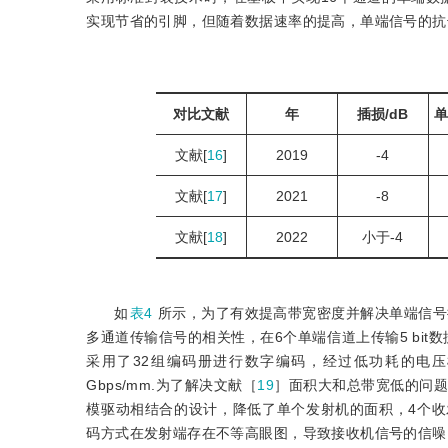
实现节省的引脚，但随着数据速率的提高，单端信号的抗
对比文献
年
插损/dB
单
文献[
16
]
2019
-4
文献[
17
]
2021
-8
文献[
18
]
2022
小于-4
如
表4
所示，为了有效提高带宽密度并解决单端信号
多通道传输信号的相关性，在6个单端信道上传输5 bit
采用了32组编码册进行数字编码，经过低功耗的电压
Gbps/mm.为了解决文献［
19
］面积大和总带宽低的问
模驱动相结合的设计，降低了单个发射机的面积，4个收发机
码方式在发射端存在不等高眼图，导致接收机信号的信噪