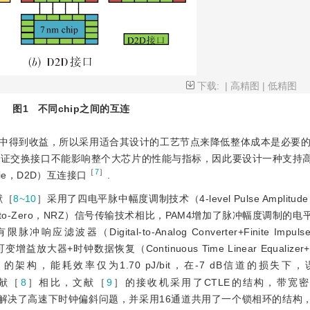
下载:
|
高精图
|
低精图
图1
不同chip之间的互连
放中得到收益，所以采用适合其设计的工艺节点来降低整体成本是必要的
要保证交换接口不能影响整个大芯片的性能与指标，因此要设计一种支持
［
7
］
ie，D2D）互连接口
.
献［
8~10
］采用了四电平脉中幅度调制技术（4-level Pulse Amplitude M
n-to-Zero，NRZ）信号传输技术相比，PAM4增加了脉冲幅度调制的
器（Digital-to-Analog Converter+Finite Impulse 
时钟数据恢复（Continuous Time Linear Equalizer+Vari
E+VGA+CDR）的架构，能耗效率仅为1.70 pJ/bit，在-7 dB信道的损
文献［
8
］相比，文献［
9
］的接收机采用了CTLE的结构，带宽密
解决了高速下时钟偏斜问题，并采用16通道共用了一个锁相环的结构