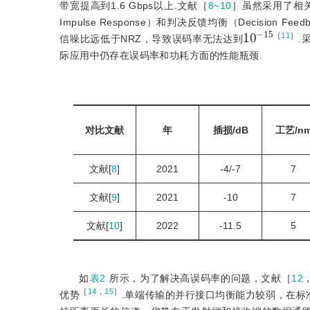
带宽提高到1.6 Gbps以上.文献［
8~10
］虽然采用了相关低功
Impulse Response）和判决反馈均衡（Decision 
10
15
-
［
11
］
信噪比远低于NRZ，导致误码率无法达到
.
际应用中仍存在误码率和功耗方面的性能瓶颈.
对比文献
年
插损/dB
工艺/n
文献[
8
]
2021
-4/-7
7
文献[
9
]
2021
-10
7
文献[
10
]
2022
-11.5
5
如
表2
所示，为了解决高误码率的问题，文献［
12
［
14
，
15
］
优势
.单端传输的并行接口均衡能力较弱，在标