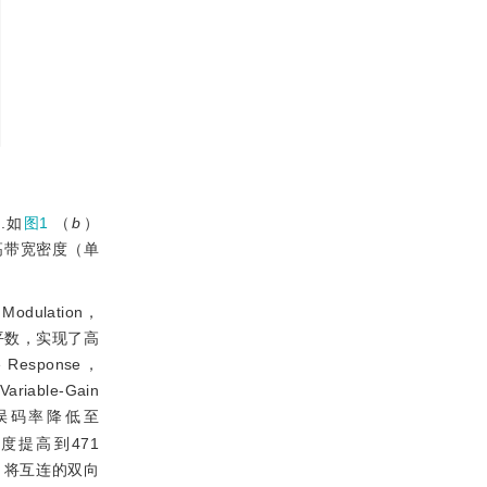
.如
图1
（
b
）
高带宽密度（单
odulation，
电平数，实现了高
Response，
able-Gain
失下，误码率降低至
度提高到471
，将互连的双向