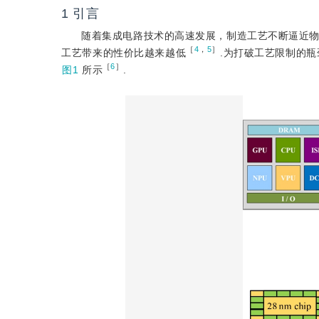
1
引言
随着集成电路技术的高速发展，制造工艺不断逼近物
［
4
，
5
］
工艺带来的性价比越来越低
.为打破工艺限制的瓶
［
6
］
图1
所示
.