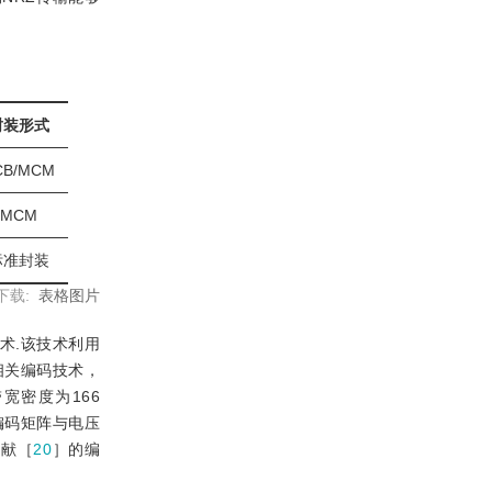
封装形式
CB/MCM
MCM
标准封装
下载:
表格图片
术.该技术利用
相关编码技术，
宽密度为166
编码矩阵与电压
文献［
20
］的编