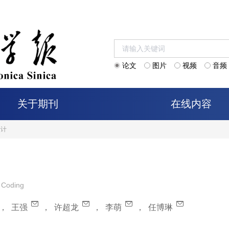
论文
图片
视频
音频
关于期刊
在线内容
设计
 Coding
，
王强
，
许超龙
，
李萌
，
任博琳