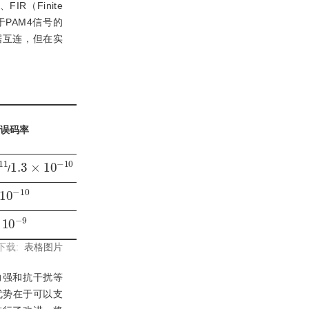
IR（Finite
由于PAM4信号的
据互连，但在实
误码率
1
1.3
×
10
-
10
/
10
10
-
10
9
-
下载:
表格图片
力强和抗干扰等
优势在于可以支