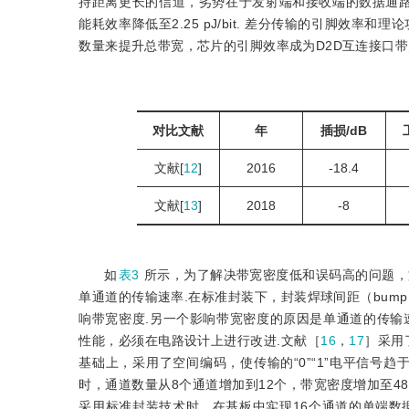
持距离更长的信道，劣势在于发射端和接收端的数据通路
能耗效率降低至2.25 pJ/bit. 差分传输的引脚效
数量来提升总带宽，芯片的引脚效率成为D2D互连接口带
对比文献
年
插损/dB
文献[
12
]
2016
-18.4
文献[
13
]
2018
-8
如
表3
所示，为了解决带宽密度低和误码高的问题，
单通道的传输速率.在标准封装下，封装焊球间距（bump pi
响带宽密度.另一个影响带宽密度的原因是单通道的传输
性能，必须在电路设计上进行改进.文献［
16
，
17
］采用
基础上，采用了空间编码，使传输的“0”“1”电平信号趋
时，通道数量从8个通道增加到12个，带宽密度增加至480 
采用标准封装技术时，在基板中实现16个通道的单端数据