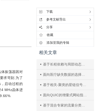
工具集
下载
参考文献导出
分享
收藏
添加至我的专辑
相关文章
基于长程依赖与局部动态感知的加密流量预训练模型构建
启动晶体振荡器因对
面向医疗缺失数据的选择性学习
要求苛刻.为了
%，启动过程的
基于相关-聚类的星链信号解调方法
4 MHz晶体进
面向QUIC的增量式网站指纹攻击方法
66%.
基于混合专家的流量分类基础模型