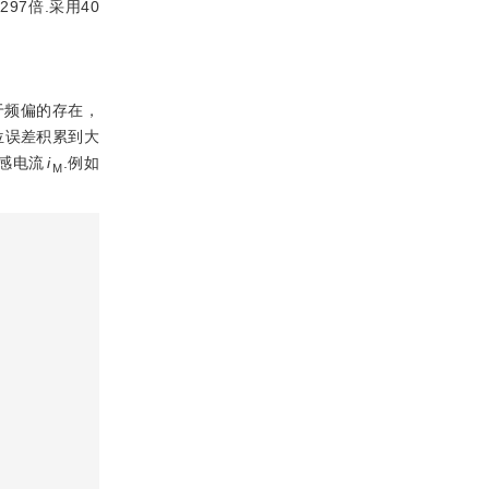
97倍.采用40
于频偏的存在，
位误差积累到大
感电流
i
.例如
M