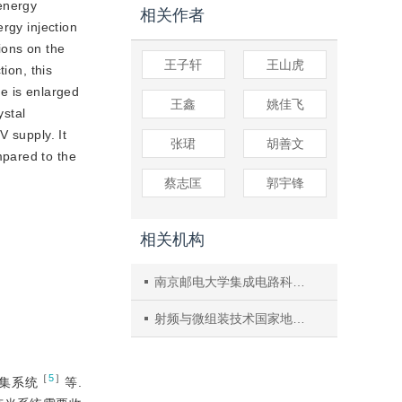
 energy
相关作者
rgy injection
tions on the
王子轩
王山虎
ion, this
e is enlarged
王鑫
姚佳飞
ystal
V supply. It
张珺
胡善文
mpared to the
蔡志匡
郭宇锋
相关机构
南京邮电大学集成电路科学与工程学院(产教融合学院)
射频与微组装技术国家地方联合工程实验室
［
5
］
集系统
等.