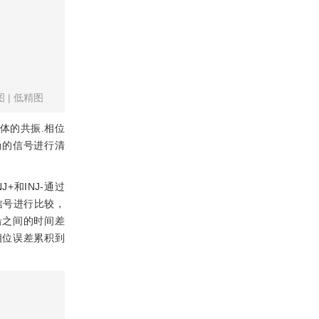
图
|
低精图
晶体的共振.相位
确的信号进行清
+和INJ-通过
信号进行比较，
沿之间的时间差
相位误差累积到