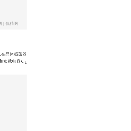
图
|
低精图
只在晶体振荡器
和负载电容
C
L