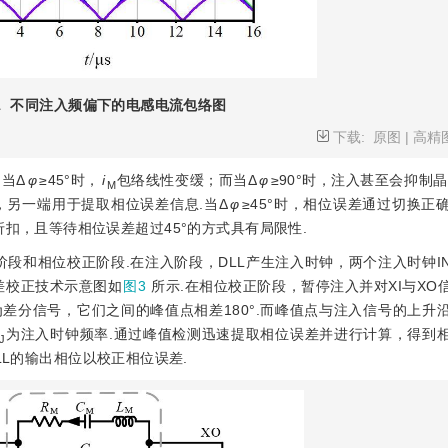
1
不同注入频偏下的电感电流包络图
下载:
原图
|
高精
当Δ
φ
≥45°时，
i
包络线性变缓；而当Δ
φ
≥90°时，注入甚至会抑制
M
另一端用于提取相位误差信息.当Δ
φ
≥45°时，相位误差通过切换正
扣，且等待相位误差超过45°的方式具有局限性.
段和相位校正阶段.在注入阶段，DLL产生注入时钟，两个注入时钟INJ
差校正技术示意图如
图3
所示.在相位校正阶段，暂停注入并对XI与XO
为差分信号，它们之间的峰值点相差180°.而峰值点与注入信号的上升
为注入时钟频率.通过峰值检测迅速提取相位误差并进行计算，得到
J
LL的输出相位以校正相位误差.