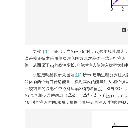
图
文献［
14
］提出，当Δ
φ
≤45°时，
i
包络线性增大；
M
误差校正技术采用单端注入的方式对晶体一端进行注入，
除，从而保证
i
的线性增长.但单端注入使注入效率大打折
M
快速启动晶振示意图如
图2
所示.启动过程分为注入阶
晶体的两个端口传递能量，实现高效的能量注入.相位误
比较结果的高电位中点对应着XO的峰值点，XI与XO互
Δ
φ
=
Δ
t
·
2
π
·
F
I
N
J
Δ
t
包含相位误差信息（
），
F
IN
π
45°时的注入时间.然后，根据计算得
到的注入时间切换D