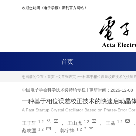
欢迎您访问《电子学报》期刊官方网站！
首页
您当前的位置：
首页 >
文章列表页 >
一种基于相位误差校正技术的快速
中国电子学会科学技术奖特约专栏
|
更新时间：2025-12-08
一种基于相位误差校正技术的快速启动晶
A Fast Startup Crystal Oscillator Based on Phase-Error Cor
1
2
1
2
1
2
王子轩
，
王山虎
，
王鑫
*
1
2
1
2
蔡志匡
，
郭宇锋