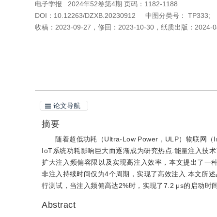
电子学报
2024年52卷第4期 页码：1182-1188
DOI：
10.12263/DZXB.20230912
中图分类号：
TP333;
收稿：
2023-09-27
，
修回：
2023-10-30
，
纸质出版：
2024-0
引用本文
阅读全文PDF
论文导航
摘要
随着超低功耗（Ultra-Low Power，ULP）物联网
IoT系统功耗影响巨大而逐渐成为研究热点.能量注入技
扩大注入频偏容限以及实现高注入效率，本文提出了一种
非注入持续时间仅为4个周期，实现了高效注入.本文所述晶体振
行测试，当注入频偏高达2%时，实现了7.2 μs的启动时间
Abstract