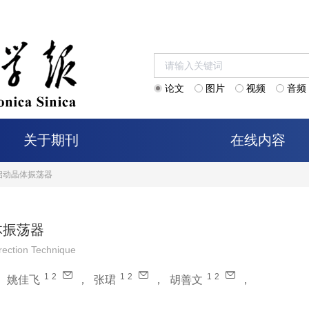
论文
图片
视频
音频
关于期刊
在线内容
启动晶体振荡器
体振荡器
rection Technique
1
2
1
2
1
2
，
姚佳飞
，
张珺
，
胡善文
，