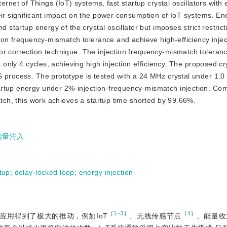
rnet of Things (IoT) systems, fast startup crystal oscillators with
eir significant impact on the power consumption of IoT systems. Ene
d startup energy of the crystal oscillator but imposes strict restric
tion frequency-mismatch tolerance and achieve high-efficiency inject
or correction technique. The injection frequency-mismatch toleranc
s only 4 cycles, achieving high injection efficiency. The proposed cr
 process. The prototype is tested with a 24 MHz crystal under 1.0 
artup energy under 2%-injection-frequency-mismatch injection. Co
atch, this work achieves a startup time shorted by 99.66%.
能量注入
rtup
;
delay-locked loop
;
energy injection
［
1~3
］
［
4
］
的应用得到了极大的推动，例如IoT
、无线传感节点
、能量收