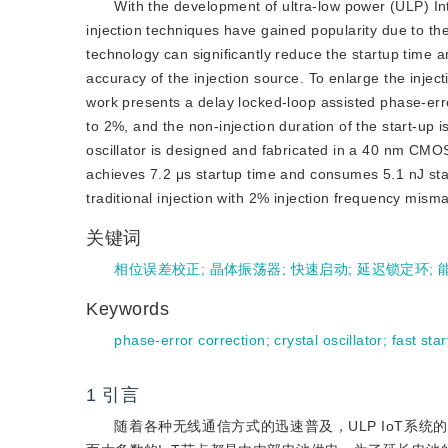
With the development of ultra-low power (ULP) Inte
injection techniques have gained popularity due to th
technology can significantly reduce the startup time an
accuracy of the injection source. To enlarge the injec
work presents a delay locked-loop assisted phase-err
to 2%, and the non-injection duration of the start-up i
oscillator is designed and fabricated in a 40 nm CMOS
achieves 7.2 μs startup time and consumes 5.1 nJ st
traditional injection with 2% injection frequency mism
关键词
相位误差校正
;
晶体振荡器
;
快速启动
;
延迟锁定环
;
Keywords
phase-error correction
;
crystal oscillator
;
fast sta
1
引言
随着各种无线通信方式的迅速普及，ULP IoT系统