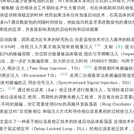
的寿命以减少更换电池的次数，IoT系统通常采用占空比的工作模式.只
被唤醒.这些模块在工作期间会产生大量功耗，但在休眠期间功耗很低
块提供精准稳定的时钟.然而如果没有任何加速启动技术，石英晶体的
多IoT通信数据包的间隔时间很短，例如低功耗蓝牙系统数据包的通信间
T系统的迟滞，并直接影响系统的启动时间和启动能量.
启动能量，因而成为近年来的研究热点.但是该项技术对注入频率的精
［
9
］
0.5%时，传统注入方案才能实现有效能量注入
.文献［
9
］提
入技术实现2%的频偏容限，但仅部分能量被晶体吸收.阻抗引导啁啾注入（Impedan
合，进一步扩大频偏容限，但大部分注入时间（约880个周期）均用于
［
11
］
（Two-Step Injection，TSI）
采用锁相环将频偏校准
［
12
］
（BI-assisted TSI）
采用二分搜索算法将频偏容限放宽到
同步信号注入（Synchronized Signal Injection，SSI）
［
14
］
EC）
通过相位误差（Δ
φ
）校正技术进行能量注入，实现快速启动
行相位误差校正.然而，周期性的调整依赖人工校准，并且每次校正需要
的频偏，但它需要使用GHz的高频环形振荡器（Ring Oscillator
超过45°后切换相位.单端注入方式和等待相位误差累积的过程使注入
文提出了一种基于相位误差校正技术的快速启动晶体振荡器.这项技术
迟锁定环（Delay-Locked Loop，DLL）的相位误差校正技术