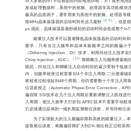
而大多数的IoT节点都是由内部电池供电，为了延长电池
发或处理数据时，系统中的射频、处理器等高功耗模块才
极高的品质因子，通常用来为系统中的射频、处理器等模
［
6~8
］
致MHz晶体振荡器的启动时间长达几毫秒
，但是很
μs.因此，晶体振荡器毫秒级别的启动时间会造成整个Io
能量注入技术可以显著降低晶体振荡器的启动时间和
要求，只有当注入频率和晶体本振频率之间的频偏小于
（Dithering Injection，DI）技术，利用抖动注
［
10
］
Chirp Injection，IGIC）
将啁啾注入与频率搜索相结
因此，抖动注入和啁啾注入启动时间的减少受制于低效注入.两步注入
内，但频率校准过程需要324个非注入周期.二分搜索辅助两步注入
将校准过程缩短到48个周期，但仍需要数十个非注入周期来对频偏校正.
位误差校正（Automatic Phase-Error Correction，AP
偏容限.SSI技术在几个注入周期后重新调整注入阶段进
入周期，使注入效率大打折扣.APEC技术不需要手动校准不同
它必须通过晶体的一端长期监测相位误差，并等待相位误差
为了实现较大的注入频偏容限和高效的能量注入，本
提取相位误差，将频偏容限扩大到2%.相位校正过程采用基于延