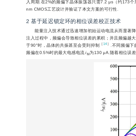
入周期.在2%的频偏下晶体振荡器只需7.2 μs（约17
nm CMOS工艺设计并验证了本文方案的可行性.
2
基于延迟锁定环的相位误差校正技术
能量注入技术通过迅速增加初始运动电流从而显著降
注入过程中，频偏会导致相位误差的累积；并且频偏越大
［
14
］
于90°时，晶体的共振甚至会受到抑制
.不同频偏下
频偏在0.5%时的最大电感电流
i
为130 μA.随着相位误
M