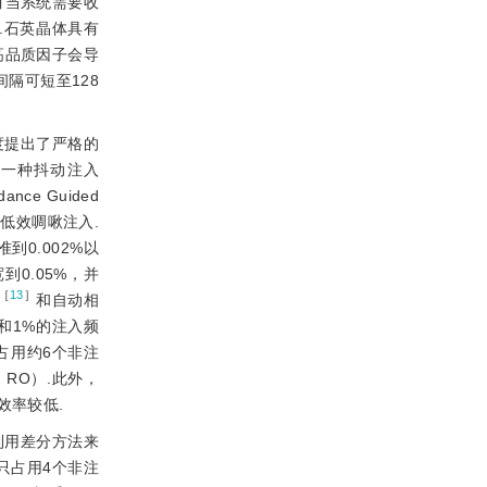
有当系统需要收
.石英晶体具有
高品质因子会导
隔可短至128
度提出了严格的
出一种抖动注入
ce Guided
低效啁啾注入.
到0.002%以
0.05%，并
［
13
］
和自动相
和1%的注入频
占用约6个非注
，RO）.此外，
效率较低.
利用差分方法来
，只占用4个非注