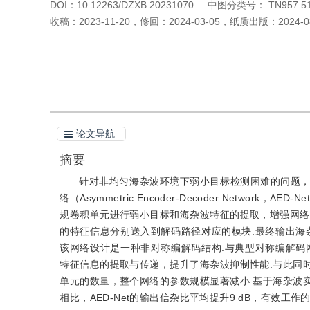
DOI：
10.12263/DZXB.20231070
中图分类号：
TN957.51
收稿：
2023-11-20
，
修回：
2024-03-05
，
纸质出版：
2024-0
引用本文
阅读全文PDF
论文导航
摘要
针对非均匀海杂波环境下弱小目标检测困难的问题
络（Asymmetric Encoder-Decoder Net
规卷积单元进行弱小目标和海杂波特征的提取，增强网络
的特征信息分别送入到解码路径对应的模块.最终输出海
该网络设计是一种非对称编解码结构.与典型对称编解码
特征信息的提取与传递，提升了海杂波抑制性能.与此同
单元的数量，整个网络的参数规模显著减小.基于海杂波实测数据的
相比，AED-Net的输出信杂比平均提升9 dB，有效工作