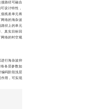
连接路径可融合
的可设计特性，
，复值残差单元将
了网络的海杂波
码路径上的单元
概率、真实目标回
了网络的时空规
据进行海杂波抑
网络各层参数如
对编码阶段浅层
同作用，可实现