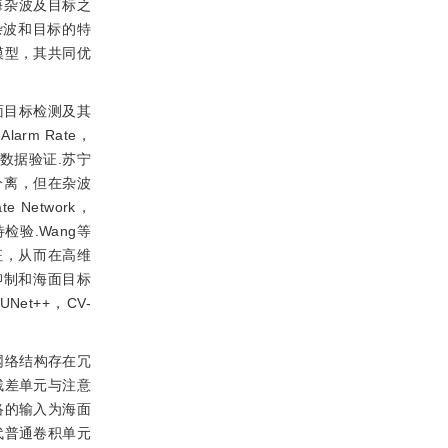
海杂波及目标之
杂波和目标的特
模型，其共同优
面目标检测及其
larm Rate，
际数据验证.苏宁
波的分离，但在杂波
 Network，
验.Wang等
特征，从而在高维
抑制和海面目标
Net++，CV-
且网络结构存在冗
残差单元与注意
该网络的输入为海面
代普通卷积单元