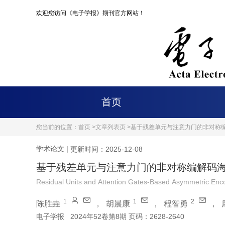
欢迎您访问《电子学报》期刊官方网站！
首页
您当前的位置：
首页 >
文章列表页 >
基于残差单元与注意力门的非对称
学术论文
|
更新时间：2025-12-08
基于残差单元与注意力门的非对称编解码
Residual Units and Attention Gates-Based Asymmetric Enc
1
1
2
陈胜垚
，
胡晨康
，
程智勇
，
电子学报
2024年52卷第8期 页码：2628-2640