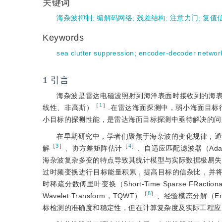
关键词
海杂波抑制
;
编解码网络
;
残差结构
;
注意力门
;
复值
Keywords
sea clutter suppression
;
encoder-decoder networ
1
引言
海杂波是雷达电磁波照射到海洋表面时接收到的海表
［
1
］
线性、非高斯）
.在雷达海面探测中，弱小海面目标
小目标的探测性能，是雷达海面目标探测中亟待解决的问
在早期研究中，学者们聚焦于海杂波的变化规律，通
［
3
］
［
4
］
解
、协方差矩阵估计
、自适应匹配滤波器（Adaptiv
海杂波复杂多变的特点导致其统计模型与实际数据极易失
过时频变换进行目标能量积累，提高目标的信杂比，并
时稀疏分数傅里叶变换（Short-Time Sparse FRactional 
［
8
］
Wavelet Transform，TQWT）
、经验模态分解（Empir
标检测的准确度和稳定性，但在计算复杂度及实际工程应