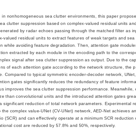
on in nonhomogeneous sea clutter environments, this paper propos
a clutter suppression based on complex-valued residual units and
nerated by radar echoes passing through the matched filter as inpu
-valued residual units to extract features of weak targets and sea c
ion while avoiding feature degradation. Then, attention gate module
ation extracted by each module in the encoding path to the corres
mplex signal after sea clutter suppression as output. Due to the capa
ns of each attention gate according to the network structure, the 
e. Compared to typical symmetric encoder-decoder network, UNet,
ntion gates significantly reduces the redundancy of feature informa
hus improves the sea clutter suppression performance. Meanwhile,
e than convolutional units and the introduced attention gates grea
 a significant reduction of total network parameters. Experimental r
to the complex value-UNet (CV-UNet) network, AED-Net achieves a
atio (SCR) and can effectively operate at a minimum SCR reduction 
ional cost are reduced by 57.8% and 50%, respectively.