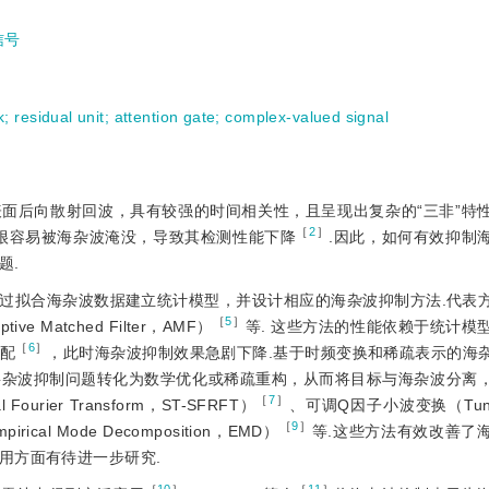
信号
k
;
residual unit
;
attention gate
;
complex-valued signal
面后向散射回波，具有较强的时间相关性，且呈现出复杂的“三非”特
［
2
］
很容易被海杂波淹没，导致其检测性能下降
.因此，如何有效抑制
题.
过拟合海杂波数据建立统计模型，并设计相应的海杂波抑制方法.代表
［
5
］
e Matched Filter，AMF）
等. 这些方法的性能依赖于统计模
［
6
］
配
，此时海杂波抑制效果急剧下降.基于时频变换和稀疏表示的海
将杂波抑制问题转化为数学优化或稀疏重构，从而将目标与海杂波分离
［
7
］
Fourier Transform，ST-SFRFT）
、可调Q因子小波变换（Tunable
［
9
］
ical Mode Decomposition，EMD）
等.这些方法有效改善了
用方面有待进一步研究.