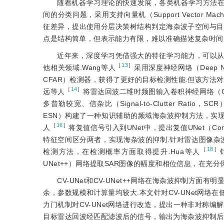
随着机器学习理论的快速发展，各类机器学习方法
间的分类问题，采用支持向量机（Support Vector Ma
征差异，提出使用分层决策树结构判定海杂波子空间与目
点是结构简单，但表示能力有限，难以准确描述复杂时间
近年来，深度学习凭借强大的特征学习能力，可以
［
13
］
他相关领域.Wang等人
采用深度神经网络（Deep Neur
CFAR）检测器，获得了更好的目标检测性能.但该方法对目标信
［
14
］
远等人
将雷达回波二维时频图输入卷积神经网络（Convo
多普勒较宽、信杂比（Signal-to-Clutter Ratio，
ESN）构建了一种知识辅助的频域海杂波抑制方法，实现
［
16
］
人
将复值信号引入到UNet中，提出复值UNet（Com
特征空间区分两者，实现海杂波的抑制.针对雷达图像杂
［
18
］
检测方法，在检测概率方面取得提升.Hua等人
UNet++）网络提取SAR图像的幅度和相位信息，在充
CV-UNet和CV-UNet++网络在海杂波抑制
余，参数规模和计算量均较大.本文针对CV-UNet网
力门机制对CV-UNet网络进行改造，提出一种非对称编解码网络（As
目标雷达回波经匹配滤波后的信号，输出为海杂波抑制后的匹