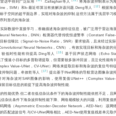
［
10
］
［
11
］
在雷达中得到广泛应用
.Callaghan等人
将海杂波抑制表示为
［
12
］
chine，SVM）和k-最近邻算法有效解决该问题.Deng等人
根据海
标子空间的超平面边界，实现对海杂波的抑制.这些方法属于浅层学习
序列形式的海杂波.
从实际数据中直接学习，准确描述海杂波特征信息，被广泛用于雷达海
al Networks，DNN）检测器代替传统恒虚警率（Constant False-A
噪比（Signal-to-Noise Ratio，SNR）要求较高，且未经过实
lutional Neural Networks，CNN），有效实现目标和海杂
［
15
］
SCR）较低时性能有待提高.Ding等人
基于回声状态网络（Echo State
了慢速小目标的多普勒谱提取，但需要较多脉冲回波，且泛化性能有待检
plex Value-UNet，CV-UNet）网络来提取目标和海杂波的复信号
［
17
］
波抑制问题，牟效乾等人
提出基于INet网络的导航雷达图像杂波
针对海杂波对SAR图像的影响，使用复值UNet++（Complex Value-U
分保留目标信息的前提下提高海杂波抑制性能.
方面有明显的性能优势.但二者在低信杂比条件下的海杂波抑制性能依然不足，
络在低信杂比条件下海杂波抑制性能下降、网络规模较大的问题，利用复值
ymmetric Encoder-Decoder Network，AED-Net）.
配滤波信号.与CV-UNet网络相比，AED-Net使用复值残差单元取