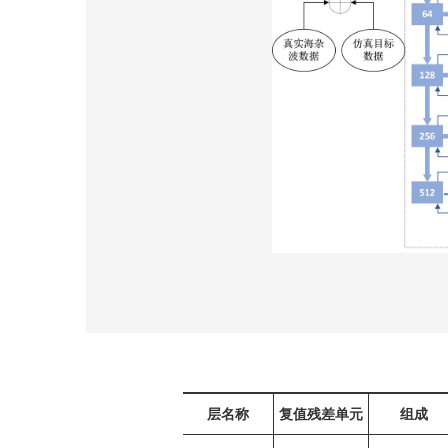
层名称
复值残差单元
组成