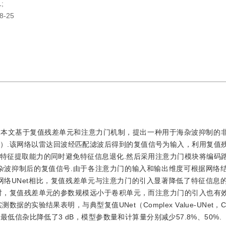
;
8-25
，本文基于复值残差单元和注意力门机制，提出一种用于海杂波抑制的
work，AED-Net）.该网络以雷达回波经匹配滤波后得到的复值信号为输入，利用
特征提取能力的同时避免特征信息退化.然后采用注意力门模块将编码
杂波抑制后的复值信号.由于各注意力门的输入和输出维度可根据网络
网络UNet相比，复值残差单元与注意力门的引入显著降低了特征信息
时，复值残差单元的参数规模远小于卷积单元，而注意力门的引入也有
实验结果表明，与典型复值UNet（Complex Value-UNet，CV
的最低信杂比降低了3 dB，模型参数量和计算量分别减少57.8%、50%.