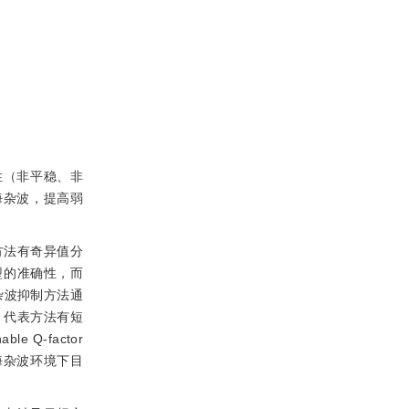
性（非平稳、非
海杂波，提高弱
方法有奇异值分
型的准确性，而
杂波抑制方法通
，代表方法有短
 Q-factor
海杂波环境下目