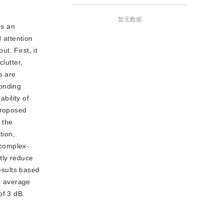
暂无数据
es an
 attention
t. First, it
lutter,
s are
ponding
bility of
proposed
 the
tion,
 complex-
tly reduce
esults based
n average
of 3 dB.