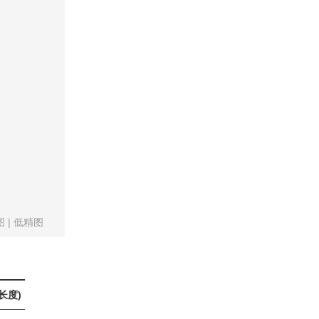
图
|
低精图
长度)