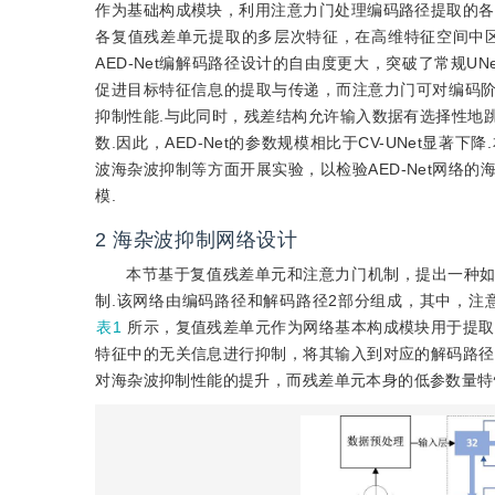
作为基础构成模块，利用注意力门处理编码路径提取的各
各复值残差单元提取的多层次特征，在高维特征空间中
AED-Net编解码路径设计的自由度更大，突破了常规UN
促进目标特征信息的提取与传递，而注意力门可对编码
抑制性能.与此同时，残差结构允许输入数据有选择性地
数.因此，AED-Net的参数规模相比于CV-UNet显
波海杂波抑制等方面开展实验，以检验AED-Net网络
模.
2
海杂波抑制网络设计
本节基于复值残差单元和注意力门机制，提出一种
制.该网络由编码路径和解码路径2部分组成，其中，注意
表1
所示，复值残差单元作为网络基本构成模块用于提取
特征中的无关信息进行抑制，将其输入到对应的解码路径
对海杂波抑制性能的提升，而残差单元本身的低参数量特性