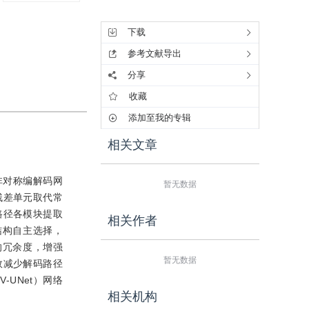
工具集
下载
参考文献导出
分享
收藏
添加至我的专辑
相关文章
非对称编解码网
暂无数据
复值残差单元取代常
路径各模块提取
相关作者
结构自主选择，
的冗余度，增强
暂无数据
效减少解码路径
-UNet）网络
相关机构