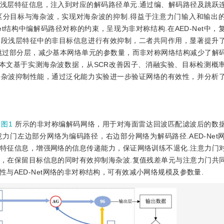
浅层特征信息，注入到对应的解码路径单元.通过编、解码路径及跳跃
区分目标与海杂波，实现对海杂波的抑制.得益于注意力门输入和输出
et结构中编解码路径对称的约束，呈现为非对称结构.在AED-Net中
阶段浅层特征中的非目标信息进行有效抑制，二者共同作用，显著提升
跳过部分层，减少基本网络单元的参数量，而非对称网络结构减少了解
著下降.本文基于实测海杂波数据，从SCR改善因子、消融实验、目标检测
的海杂波抑制性能，通过泛化能力实验进一步验证网络的有效性，并分析
如
图1
所示的非对称编解码网络，用于对海面雷达回波匹配滤波后的数
力门左边部分网络为编码路径，右边部分网络为解码路径.AED-Net
特征信息，增强网络的信息传递能力，保证网络训练不退化.注意力门
，在保留目标信息的同时有效抑制海杂波.复值残差单元与注意力门共
与AED-Net网络的非对称结构，可有效减小网络规模及参数量.