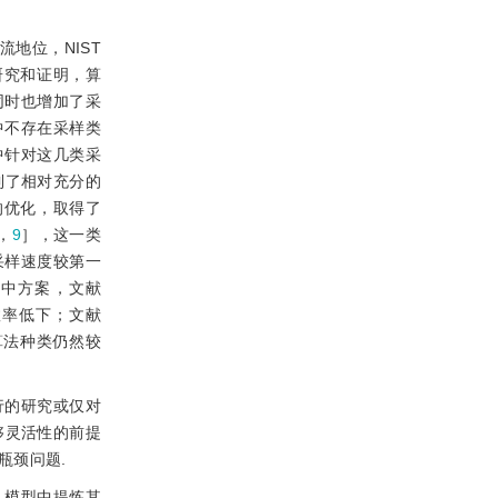
地位，NIST
研究和证明，算
同时也增加了采
中不存在采样类
中针对这几类采
到了相对充分的
的优化，取得了
，
9
］，这一类
采样速度较第一
折中方案，文献
效率低下；文献
算法种类仍然较
行的研究或仅对
够灵活性的前提
瓶颈问题.
从模型中提炼其