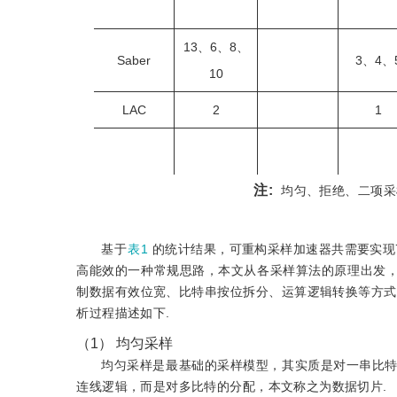
13、6、8、
Saber
3、4、
10
LAC
2
1
FrodoKEM
注:
均匀、拒绝、二项采
基于
表1
的统计结果，可重构采样加速器共需要实现
高能效的一种常规思路，本文从各采样算法的原理出发，
制数据有效位宽、比特串按位拆分、运算逻辑转换等方式
SEAL
析过程描述如下.
（1）
均匀采样
均匀采样是最基础的采样模型，其实质是对一串比
连线逻辑，而是对多比特的分配，本文称之为数据切片.