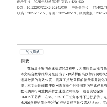
电子学报
2025年53卷第2期 页码：420-430
DOI：
10.12263/DZXB.20241036
中图分类号：
TN402;T
收稿：
2024-11-15
，
修回：
2025-02-19
，
纸质出版：
2025-0
引用本文
阅读全文PDF
论文导航
摘要
在后量子密码高速演进的过程中，为兼顾灵活性与高
本文结合数学推导分别提出了7种采样的高效并行实现模
运算数据的有效位宽，提高了拒绝采样的接受率并简化
能，本文采用蝴蝶变换网络在单个时钟周期内完成任意
数化的并行可重构采样加速器架构模型，结合实验探索，提出了
CMOS工艺库，在ss、125 ℃工艺角条件下进行后仿，电路
16
成256点拒绝值小于2
的拒绝采样平均仅需22.5 ns，完成