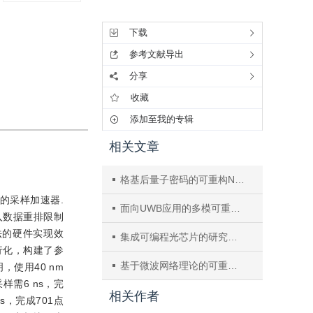
工具集
下载
参考文献导出
分享
收藏
添加至我的专辑
相关文章
格基后量子密码的可重构NTT运算单元与高效调度算法研究
的采样加速器.
面向UWB应用的多模可重构LNA设计
入数据重排限制
法的硬件实现效
集成可编程光芯片的研究与功能验证
行化，构建了参
基于微波网络理论的可重构超表面单元设计方法与性能上限分析
，使用40 nm
样需6 ns，完
相关作者
ns，完成701点