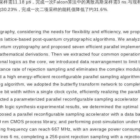
采样需11.18
，完成一次Falcon算法中的离散高斯采样需3 ns.与
μ
.23%，完成一次二项采样的能耗值降低了约31.6%.
ography, considering the needs
 for flexibility and efficiency, we pro
ous lattice-based post-quantum cryptographic algorithms. We analyz
antum cryptography and proposed seven efficient parallel implement
athematical derivations. Then we extracted four common operationa
l logics as the core, we introduced data rearrangement to limit th
tance rate of rejection sampling and eliminates the complex modula
d a high energy-efficient reconfigurable parallel sampling algorith
g algorithm, we adopted the butterfly transform network to complete
bit width within a single clock cycle, efficiently realizing the paralle
cted a parameterized parallel reconfigurable sampling accelerator a
h logic synthesis experimental results, we determined the optimal p
sed a parallel reconfigurable sampling accelerator with a data ba
40 nm CMOS process library, and performing post-simulation under 
rating frequency can reach 667 MHz, with an average power consumpt
es 6 ns, completing a 256-point rejection sampling with a rejection