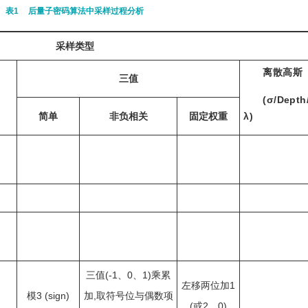
表1
后量子密码算法中采样过程分析
采样类型
离散高斯
三值
(σ/Depth
简单
非负相关
固定权重
λ)
三值(-1、0、1)乘累
左移两位加1
模3 (sign)
加,取符号位与偶数项
(或2、0)