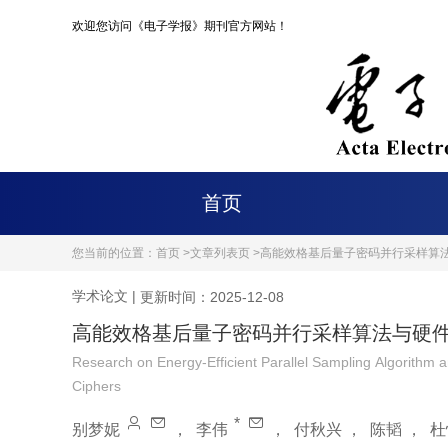
欢迎您访问《电子学报》期刊官方网站！
首页
您当前的位置：
首页 >
文章列表页 >
高能效格基后量子密码并行采样算
学术论文
|
更新时间：2025-12-08
高能效格基后量子密码并行采样算法与硬
Research on Energy-Efficient Parallel Sampling Algorithm 
Ciphers
*
别梦妮
，
李伟
，
付秋兴
，
陈韬
，
杜