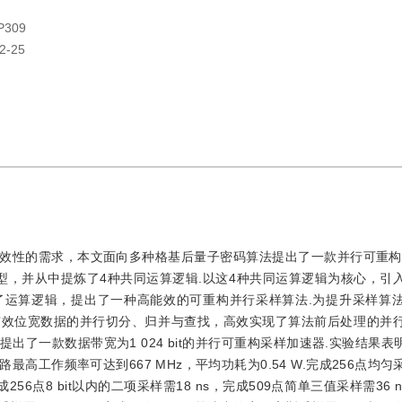
P309
2-25
效性的需求，本文面向多种格基后量子密码算法提出了一款并行可重构
型，并从中提炼了4种共同运算逻辑.以这4种共同运算逻辑为核心，引
了运算逻辑，提出了一种高能效的可重构并行采样算法.为提升采样算
有效位宽数据的并行切分、归并与查找，高效实现了算法前后处理的并
一款数据带宽为1 024 bit的并行可重构采样加速器.实验结果表明
最高工作频率可达到667 MHz，平均功耗为0.54 W.完成256点均匀采
256点8 bit以内的二项采样需18 ns，完成509点简单三值采样需36 
μ
s