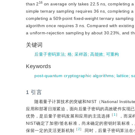
16
than 2
 on average only takes 22.5 ns, completing a 
simple ternary sampling req
uires 36 ns, completing a
completing a 509-point fixed-weight ternary sampling
algorithm once requires 3 ns. Compared with existin
a uniform-rejection sampling by about 30.23%, and t
关键词
后量子密码算法
;
格
;
采样器
;
高能效
;
可重构
Keywords
post-quantum cryptographic algorithms
;
lattice
;
s
1
引言
随着量子计算技术的突破和NIST（National Institu
应用和部署日渐紧迫，面向后量子密码的高效硬件实现已
［
1
］
优势，是后量子密码发展和应用的主流选择
，而采
NIST确定了加密/签名标准，尚未确定的密钥封装标
［
2
］
保留一定的灵活更新机制
.同时，后量子密码算法在