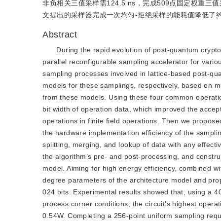
非负相关三值采样需124.5 ns，完成509点固定权重三值
文提出的采样器完成一次均匀-拒绝采样的能耗值降低了约30
Abstract
During the rapid evolution of post-quantum crypt
parallel reconfigurable sampling accelerator for vari
sampling processes involved in lattice-based post-qu
models for these samplings, respectively, based on m
from these models. Using these four common operationa
bit width of operation data, which improved the accep
operations in finite field operations. Then we propose
the hardware implementation efficiency of the samplin
splitting, merging, and lookup of data with any effective 
the algorithm’s pre- and post-processing, and constru
model. Aiming for high energy efficiency, combined wit
degree parameters of the architecture model and propo
024 bits. Experimental results showed that, using a 
process corner conditions, the circuit's highest ope
0.54W. Completing a 256-point uniform sampling requir