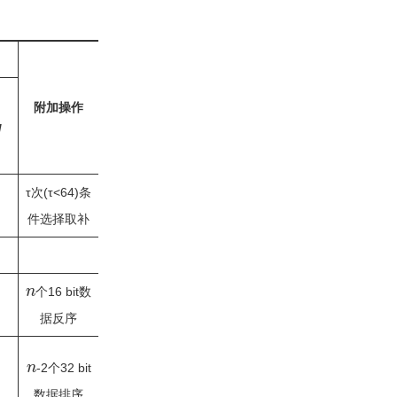
附加操作
/
τ次(τ<64)条
件选择取补
n
个16 bit数
据反序
n
-2个32 bit
数据排序