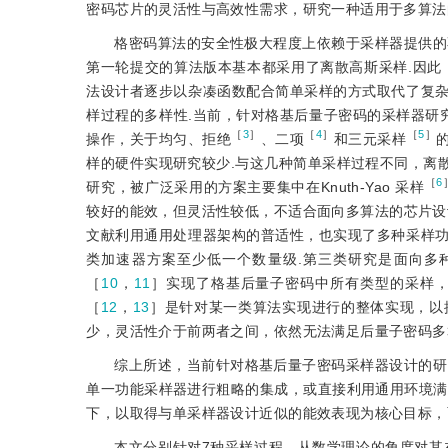
密码芯片的灵活性与高效性需求，研究一种适用于多算法
格密码算法的安全性极大程度上依赖于采样器提供的
第一轮提交的算法版本基本都采用了离散高斯采样.因此
法设计者逐步以杂凑函数配合简单采样的方式取代了复
样过程的多样性.当前，针对格基后量子密码的采样器研
［
3
］
［
4
］
［
5
］
操作，关于均匀、拒绝
、二项
和三元采样
样的硬件实现研究较少.与这几种简单采样过程不同，离
［
6
研究，被广泛采用的方案主要集中在Knuth-Yao 采样
较好的能效，但灵活性较低，不适合面向多算法的芯片设
文献利用通用处理器架构的普适性，也实现了多种采样
类加速器方案至少低一个数量级.第三类研究是面向多
［
10
，
11
］实现了格基后量子密码中所有类型的采样
［
12
，
13
］是针对某一类算法实现
进行的整体实现，以
少，灵活性介于前两者之间，依然无法满足后量子密码多
综上所述，当前针对格基后量子密码采样器设计的研
单一功能采样器进行粗略的集成，或直接利用通用环境满
下，以取得与单采样器设计近似的能效表现为核心目标，
本文分别针对7种采样过程，从数学理论的角度对其