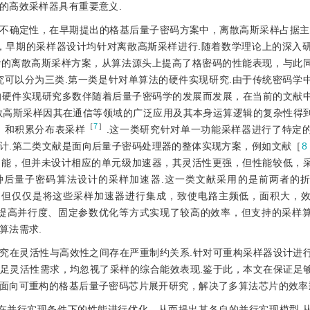
的高效采样器具有重要意义.
不确定性，在早期提出的格基后量子密码方案中，离散高斯采样占据主流
，早期的采样器设计均针对离散高斯采样进行.随着数学理论上的深入
杂的离散高斯采样方案，从算法源头上提高了格密码的性能表现，与此
究可以分为三类.第一类是针对单算法的硬件实现研究.由于传统密码学
的硬件实现研究多数伴随着后量子密码学的发展而发展，在当前的文献
散高斯采样因其在通信等领域的广泛应用及其本身运算逻辑的复杂性得
］
［
7
］
和积累分布表采样
.这一类研究针对单一功能采样器进行了特定
计.第二类文献是面向后量子密码处理器的整体实现方案，例如文献［
8
功能，但并未设计相应的单元级加速器，其灵活性更强，但性能较低，
种后量子密码算法设计的采样加速器.这一类文献采用的是前两者的
，但仅仅是将这些采样加速器进行集成，致使电路主频低，面积大，
提高并行度、固定参数优化等方式实现了较高的效率，但支持的采样
算法需求.
究在灵活性与高效性之间存在严重制约关系.针对可重构采样器设计进
足灵活性需求，均忽视了采样的综合能效表现.鉴于此，本文在保证足
面向可重构的格基后量子密码芯片展开研究，解决了多算法芯片的效率
在并行实现条件下的性能进行优化，从而提出其各自的并行实现模型.