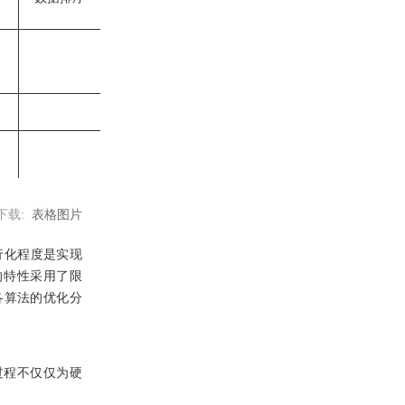
查找表
下载:
表格图片
行化程度是实现
128
的特性采用了限
各算法的优化分
192
查找表
256
过程不仅仅为硬