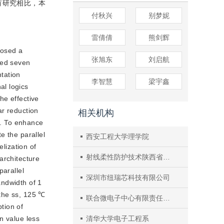
现有研究相比，本
付秋兴
别梦妮
雷倩倩
熊剑辉
posed a 
张旭东
刘启航
ed seven 
ation 
李智慧
梁宇鑫
l logics 
e effective 
r reduction 
相关机构
m. To enhance 
 the parallel 
西安工程大学理学院
lization of 
射线柔性防护技术陕西省高校工程研究中心
rchitecture 
arallel 
深圳市纽瑞芯科技有限公司
ndwidth of 1 
the ss, 125 ℃ 
联合微电子中心有限责任公司硅基光电子中心
ion of 
 value less 
清华大学电子工程系