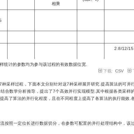
相乘
5
2.8/12/15
2.3/10/16
样统计的参数均为参与该过程的有效数据位宽.
下载:
CSV
1.4/6/16
7种采样过程，下面本文分别针对这7种采样展开研究.提高算法的可并
3.19/42/
结合数学分析推导，提出了7个高效并行实现模型.其中根据各类采样
提高了算法的并行化程度，且在不同程度上提高了各算法的执行能效.
3.19/52/
3.19/60/
特流按照一定位长进行数据切分，在参数可配置的并行处理结构中，该
8.5/80/64