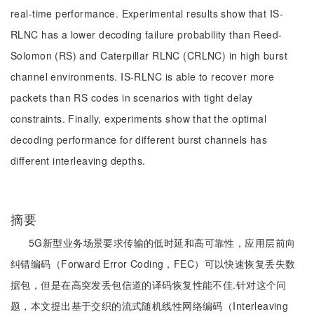
real-time performance. Experimental results show that IS-
RLNC has a lower decoding failure probability than Reed-
Solomon (RS) and Caterpillar RLNC (CRLNC) in high burst
channel environments. IS-RLNC is able to recover more
packets than RS codes in scenarios with tight delay
constraints. Finally, experiments show that the optimal
decoding performance for different burst channels has
different interleaving depths.
摘要
5G新型业务场景要求传输的低时延和高可靠性，应用层前向
纠错编码（Forward Error Coding，FEC）可以快速恢复丢失数
据包，但是在高突发丢包信道的译码恢复性能不佳.针对这个问
题，本文提出基于交织的流式随机线性网络编码（Interleaving