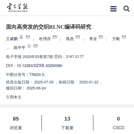
面向高突发的交织RLNC编译码研究
王威鹏
，
杜伟庆
，
陈杰
，
李业
，
方毅
，
陈平平
电子学报
2025年53卷第7期 页码：2167-2177
DOI：
10.12263/DZXB.20250080
中图分类号：
TN929.5;
纸质出版日期：
2025-07-25
，
收稿日期：
2025-01-22
，
修回日期：
2025-06-24
引用本文
85
13
0
浏览量
下载量
CSCD